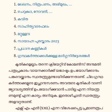
ലേഖനം, നി​രൂ​പ​ണം, അഭി​മു​ഖം, …
ചെ​റു​കഥ, നോവൽ, …
കവിത
സാ​ഹി​ത്യ​വാ​ര​ഫ​ലം
മറ്റു​ള്ളവ
സാ​യാ​ഹ്ന പു​ര​സ്കാ​രം 2023
പ്ര​ധാന കണ്ണി​കൾ
ഗ്ര​ന്ഥ​കർ​ത്താ​ക്കൾ​ക്കു​ള്ള മാർ​ഗ്ഗ​നിർ​ദ്ദേ​ശ​ങ്ങൾ
കൃ​തി​ക​ളെ​ല്ലാം തന്നെ ക്രി​യേ​റ്റി​വ് കോ​മൺ​സ് അനു​മ​തി​
പ​ത്ര​പ്ര​കാ​രം വാ​യ​ന​ക്കാർ​ക്കു് യഥേ​ഷ്ടം ഉപ​യോ​ഗി​ക്കാ​നും
പങ്കു​വെ​യ്ക്കാ​നും സ്വാ​ത​ന്ത്ര്യ​മു​ണ്ടാ​യി​രി​ക്കു​ന്ന​താ​ണു്. ചില ഗ്ര​ന്ഥ​
കർ​ത്താ​ക്ക​ളു​ടെ ഇച്ഛാ​നു​സ​ര​ണം അവ​രു​ടെ കൃ​തി​കൾ വാ​ണി​
ജ്യാ​വ​ശ്യ​ത്തി​നു് ഉപ​യോ​ഗി​ക്കു​വാൻ പാ​ടി​ല്ല എന്ന നി​യ​ന്ത്ര​
ണ​മു​ണ്ടു് എന്ന കാ​ര്യം അറി​യുക. ഇതൊ​ഴി​ച്ചാൽ സ്വാ​ത​ന്ത്ര്യം
അള​വ​റ്റ​താ​ണു്.
എക്സ് എം എൽ (
xml
) എന്ന വി​ശേ​ഷ​പ്പെ​ട്ട പ്ര​മാ​ണ​രൂ​പ​