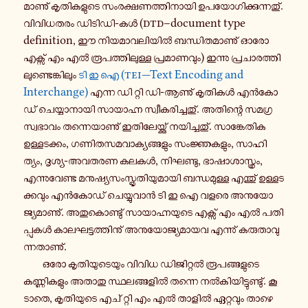
മാ​ണു് കൃ​തി​ക​ളു​ടെ സം​ര​ക്ഷ​ണ​ത്തി​നാ​യി ഉപ​യോ​ഗി​ക്കു​ന്ന​തു്.
വി​വി​ധ​ത​രം ഡിടിഡി-​കൾ (
dtd
–document type
definition, ഈ നി​യ​മാ​വ​ലി​യിൽ ബന്ധി​ത​മാ​ണു് ഓരോ
എക്സ് എം എൽ രൂ​പ​ത്തി​ലു​ള്ള പ്ര​മാ​ണ​വും) ഇന്നു പ്ര​ചാ​ര​ത്തി​
ലു​ണ്ടെ​ങ്കി​ലും
ടി ഇ ഐ (
tei
—Text Encoding and
Interchange)
എന്ന ഡി റ്റി ഡി-​ആണു് കൃ​തി​കൾ എൻ​കോ​
ഡ് ചെ​യ്യാ​നാ​യി സാ​യാ​ഹ്ന സ്വീ​ക​രി​ച്ച​തു്. അതി​ന്റെ സമ​ഗ്ര​
സ്വ​ഭാ​വം തന്നെ​യാ​ണു് ഇതി​ലേ​യ്ക്കു് നയി​ച്ച​തു്. സാ​ങ്കേ​തിക
ഉള്ള​ട​ക്കം, ഗണി​ത​സ​മ​വാ​ക്യ​ങ്ങ​ളും സം​ജ്ഞ​ക​ളും, സാ​ഹി​
ത്യം, ദൃശ്യ-​അവതരണ കലകൾ, നി​ഘ​ണ്ടു, ഭാ​ഷാ​ശാ​സ്ത്രം,
എന്നു​വേ​ണ്ട മനു​ഷ്യ​സം​സ്കൃ​തി​യു​മാ​യി ബന്ധ​മു​ള്ള എന്തു് ഉള്ള​ട​
ക്ക​വും എൻ​കോ​ഡ് ചെ​യ്യു​വാൻ ടി ഇ ഐ വളരെ അനു​യോ​
ജ്യ​മാ​ണു്. അതു​കൊ​ണ്ടു് സാ​യാ​ഹ്ന​യു​ടെ എക്സ് എം എൽ പതി​
പ്പു​കൾ കാ​ല​ഘ​ട്ട​ത്തി​നു് അനു​യോ​ജ്യ​മാ​യവ എന്നു് കരു​താ​വു​
ന്ന​താ​ണു്.
ഒരോ കൃ​തി​യു​ടെ​യും വിവിധ ഡി​ജി​റ്റൽ രൂ​പ​ങ്ങ​ളു​ടെ
കണ്ണി​ക​ളും അതാതു സ്ഥ​ല​ങ്ങ​ളിൽ തന്നെ നൽ​കി​യി​ട്ടു​ണ്ടു്. കൂ​
ടാ​തെ, കൃ​തി​യു​ടെ എച് റ്റി എം എൽ താളിൽ ഏറ്റ​വും താ​ഴെ​