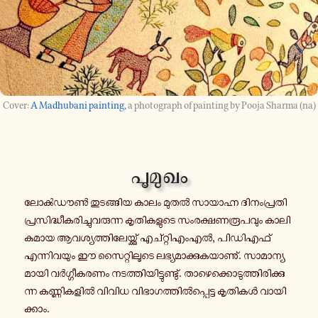
A Madhubani painting,
a photograph of painting by Pooja Sharma (na)
പൂ​മു​ഖം
ലോൿ​ഡൗൺ തു​ട​ങ്ങിയ കാലം മുതൽ സാ​യാ​ഹ്ന ദി​നം​പ്ര​തി
പ്ര​സി​ദ്ധീ​ക​രി​ച്ചു​വ​രു​ന്ന കൃ​തി​ക​ളു​ടെ സം​ര​ക്ഷ​ണ​രൂ​പ​വും കാ​ലി​
ക​മായ ആവ​ശ്യ​ത്തി​ലേ​യ്ക്കു് എച്റ്റി​എം​എൽ, പി​ഡി​എ​ഫ്
എന്നി​വ​യും ഈ സൈ​റ്റി​ലൂ​ടെ ലഭ്യ​മാ​ക്കു​ക​യാ​ണു്. സാ​മാ​ന്യ​
മാ​യി വർ​ഗ്ഗീ​ക​ര​ണം നട​ത്തി​യി​ട്ടു​ണ്ടു്. താ​ഴെ​ക്കൊ​ടു​ത്തി​രി​ക്കു​
ന്ന കണ്ണി​ക​ളിൽ വിവിധ വി​ഭാ​ഗ​ത്തിൽ​പ്പെ​ട്ട കൃ​തി​കൾ വാ​യി​
ക്കാം.