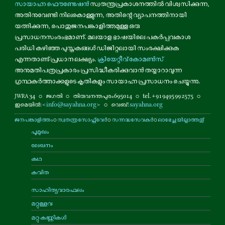
സായാഹ്ന ഫൌണ്ടേഷൻ
സ്വതന്ത്രപ്രകാശനത്തിൽ വിശ്വസിക്കുന്ന,
അതിനുവേണ്ടി നിലകൊള്ളുന്ന, അതിന്റെ വ്യാപനത്തിനായി
യത്നിക്കുന്ന, പൊതുജനപങ്കാളിത്തമുള്ള ഒരു
പ്രസാധനസംരംഭമാണ്. മലയാള ഭാഷയിലെ പകർപ്പവകാശ
പരിധി കഴിഞ്ഞ പുസ്തകങ്ങൾ ഡിജിറ്റലായി സംരക്ഷിക്കുക
എന്നതാണു് പ്രധാന ലക്ഷ്യം.
ക്രിയേറ്റീവ് കോമൺസ്
അനുമതിപത്രപ്രകാരം പ്രസിദ്ധീകരിക്കുവാൻ തയ്യാറാവുന്ന
ഗ്രന്ഥകർത്താക്കളുടെ കൃതികളും സായാഹ്ന പ്രസാധനം ചെയ്യുന്നു.
34
⚬
ജഗതി
⚬
തിരുവനന്തപുരം 695014
⚬
tel. +91 9495 99 2575
⚬
JWRA
ഇമെയിൽ:
<info@sayahna.org>
⚬
വെബ്:
sayahna.org
ജനപങ്കാളിത്തം
⚬
സ്വതന്ത്ര സോഫ്റ്റ്‌വേർ
⚬
സന്നദ്ധസേവകർ
⚬
ലാഭേച്ഛയില്ലാത്തതു്
പൂമുഖം
ലേഖനം
കഥ
കവിത
സാഹിത്യവാരഫലം
മറ്റുള്ളവ
മറ്റു കണ്ണികൾ