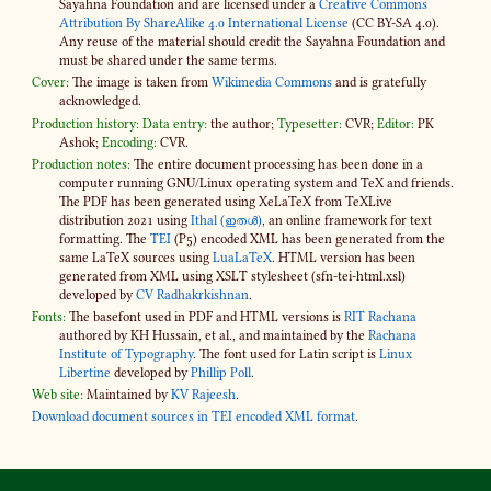
Sayahna Foundation and are licensed under a
Creative Commons
Attribution By ShareAlike 4​.0 International License
(CC BY-SA 4​.0).
Any reuse of the material should credit the Sayahna Foundation and
must be shared under the same terms.
Cover:
The image is taken from
Wikimedia Commons
and is gratefully
acknowledged.
Production history:
Data entry:
the author;
Typesetter:
CVR;
Editor:
PK
Ashok;
Encoding:
CVR.
Production notes:
The entire document processing has been done in a
computer running GNU/Linux operating system and TeX and friends.
The PDF has been generated using XeLaTeX from TeXLive
distribution 2021 using
Ithal (ഇതൾ)
, an online framework for text
formatting. The
TEI
(P5) encoded XML has been generated from the
same LaTeX sources using
LuaLaTeX
. HTML version has been
generated from XML using XSLT stylesheet (sfn-​tei-html.xsl)
developed by
CV Radhakrkishnan
.
Fonts:
The basefont used in PDF and HTML versions is
RIT Rachana
authored by KH Hussain, et al., and maintained by the
Rachana
Institute of Typography
. The font used for Latin script is
Linux
Libertine
developed by
Phillip Poll
.
Web site:
Maintained by
KV Rajeesh
.
Download document sources in TEI encoded XML format
.