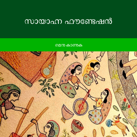
മെനു കാണുക