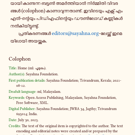
യാ​യി കാ​ണു​ന്ന ബട്ടൺ അമർ​ത്തി​യാൽ നിർ​മ്മി​തി വി​വ​ര​
ങ്ങൾ (colophon) കാ​ണാ​വു​ന്ന​താ​ണു്. ഇവി​ടെ​യും എക്സ് എം
എൽ-​ന്റെയും പി​ഡി​എ​ഫി​ന്റെ​യും ഡൗൺ​ലോ​ഡ് കണ്ണി​കൾ
നൽ​കി​യി​ട്ടു​ണ്ടു്.
പ്ര​തി​ക​ര​ണ​ങ്ങൾ
editors@sayahna.org
-​ലേയ്ക്കു് ഇമെ​
യി​ലാ​യി അയ​യ്ക്കുക.
Colophon
Title:
Home (ml: പൂ​മു​ഖം).
Author(s):
Sayahna Foundation.
First publication details:
Sayahna Foundation; Trivandrum, Kerala; 2021-
08-12.
Deafult language:
ml, Malayalam.
Keywords:
Open Access Publishing, Malayalam, Sayahna Foundation,
Free Software, XML.
Digital Publisher:
Sayahna Foundation; JWRA 34, Jagthy; Trivandrum
695014; India.
Date:
July 30, 2023.
Credits:
The text of the original item is copyrighted to the author. The text
encoding and editorial notes were created and​/or prepared by the