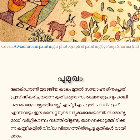
A Madhubani painting,
a photograph of painting by Pooja Sharma (na)
പൂ​മു​ഖം
ലോൿ​ഡൗൺ തു​ട​ങ്ങിയ കാലം മുതൽ സാ​യാ​ഹ്ന ദി​നം​പ്ര​തി
പ്ര​സി​ദ്ധീ​ക​രി​ച്ചു​വ​രു​ന്ന കൃ​തി​ക​ളു​ടെ സം​ര​ക്ഷ​ണ​രൂ​പ​വും കാ​ലി​
ക​മായ ആവ​ശ്യ​ത്തി​ലേ​യ്ക്കു് എച്റ്റി​എം​എൽ, പി​ഡി​എ​ഫ്
എന്നി​വ​യും ഈ സൈ​റ്റി​ലൂ​ടെ ലഭ്യ​മാ​ക്കു​ക​യാ​ണു്. സാ​മാ​ന്യ​
മാ​യി വർ​ഗ്ഗീ​ക​ര​ണം നട​ത്തി​യി​ട്ടു​ണ്ടു്. താ​ഴെ​ക്കൊ​ടു​ത്തി​രി​ക്കു​
ന്ന കണ്ണി​ക​ളിൽ വിവിധ വി​ഭാ​ഗ​ത്തിൽ​പ്പെ​ട്ട കൃ​തി​കൾ വാ​യി​
ക്കാം.