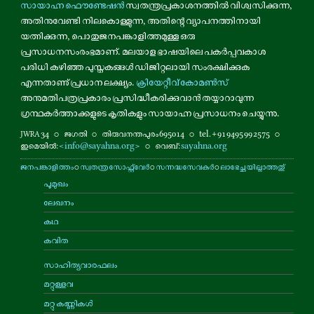
സായാഹ്ന ഫൌണ്ടേഷൻ
സ്വതന്ത്രപ്രകാശനത്തിൽ വിശ്വസിക്കുന്ന,
അതിനുവേണ്ടി നിലകൊള്ളുന്ന, അതിന്റെ വ്യാപനത്തിനായി
യത്നിക്കുന്ന, പൊതുജനപങ്കാളിത്തമുള്ള ഒരു
പ്രസാധനസംരംഭമാണ്. മലയാള ഭാഷയിലെ പകർപ്പവകാശ
പരിധി കഴിഞ്ഞ പുസ്തകങ്ങൾ ഡിജിറ്റലായി സംരക്ഷിക്കുക
എന്നതാണു് പ്രധാന ലക്ഷ്യം.
ക്രിയേറ്റീവ് കോമൺസ്
അനുമതിപത്രപ്രകാരം പ്രസിദ്ധീകരിക്കുവാൻ തയ്യാറാവുന്ന
ഗ്രന്ഥകർത്താക്കളുടെ കൃതികളും സായാഹ്ന പ്രസാധനം ചെയ്യുന്നു.
34
⚬
ജഗതി
⚬
തിരുവനന്തപുരം 695014
⚬
tel. +91 9495 99 2575
⚬
JWRA
ഇമെയിൽ:
<info@sayahna.org>
⚬
വെബ്:
sayahna.org
ജനപങ്കാളിത്തം
⚬
സ്വതന്ത്ര സോഫ്റ്റ്‌വേർ
⚬
സന്നദ്ധസേവകർ
⚬
ലാഭേച്ഛയില്ലാത്തതു്
പൂമുഖം
ലേഖനം
കഥ
കവിത
സാഹിത്യവാരഫലം
മറ്റുള്ളവ
മറ്റു കണ്ണികൾ