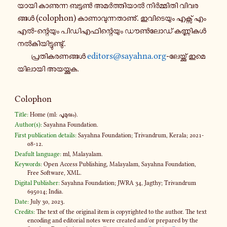
യാ​യി കാ​ണു​ന്ന ബട്ടൺ അമർ​ത്തി​യാൽ നിർ​മ്മി​തി വി​വ​ര​
ങ്ങൾ (colophon) കാ​ണാ​വു​ന്ന​താ​ണു്. ഇവി​ടെ​യും എക്സ് എം
എൽ-​ന്റെയും പി​ഡി​എ​ഫി​ന്റെ​യും ഡൗൺ​ലോ​ഡ് കണ്ണി​കൾ
നൽ​കി​യി​ട്ടു​ണ്ടു്.
പ്ര​തി​ക​ര​ണ​ങ്ങൾ
editors@sayahna.org
-​ലേയ്ക്കു് ഇമെ​
യി​ലാ​യി അയ​യ്ക്കുക.
Colophon
Title:
Home (ml: പൂ​മു​ഖം).
Author(s):
Sayahna Foundation.
First publication details:
Sayahna Foundation; Trivandrum, Kerala; 2021-
08-12.
Deafult language:
ml, Malayalam.
Keywords:
Open Access Publishing, Malayalam, Sayahna Foundation,
Free Software, XML.
Digital Publisher:
Sayahna Foundation; JWRA 34, Jagthy; Trivandrum
695014; India.
Date:
July 30, 2023.
Credits:
The text of the original item is copyrighted to the author. The text
encoding and editorial notes were created and​/or prepared by the