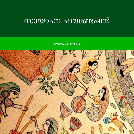
മെനു കാണുക