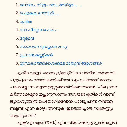
ലേഖനം, നി​രൂ​പ​ണം, അഭി​മു​ഖം, …
ചെ​റു​കഥ, നോവൽ, …
കവിത
സാ​ഹി​ത്യ​വാ​ര​ഫ​ലം
മറ്റു​ള്ളവ
സാ​യാ​ഹ്ന പു​ര​സ്കാ​രം 2023
പ്ര​ധാന കണ്ണി​കൾ
ഗ്ര​ന്ഥ​കർ​ത്താ​ക്കൾ​ക്കു​ള്ള മാർ​ഗ്ഗ​നിർ​ദ്ദേ​ശ​ങ്ങൾ
കൃ​തി​ക​ളെ​ല്ലാം തന്നെ ക്രി​യേ​റ്റി​വ് കോ​മൺ​സ് അനു​മ​തി​
പ​ത്ര​പ്ര​കാ​രം വാ​യ​ന​ക്കാർ​ക്കു് യഥേ​ഷ്ടം ഉപ​യോ​ഗി​ക്കാ​നും
പങ്കു​വെ​യ്ക്കാ​നും സ്വാ​ത​ന്ത്ര്യ​മു​ണ്ടാ​യി​രി​ക്കു​ന്ന​താ​ണു്. ചില ഗ്ര​ന്ഥ​
കർ​ത്താ​ക്ക​ളു​ടെ ഇച്ഛാ​നു​സ​ര​ണം അവ​രു​ടെ കൃ​തി​കൾ വാ​ണി​
ജ്യാ​വ​ശ്യ​ത്തി​നു് ഉപ​യോ​ഗി​ക്കു​വാൻ പാ​ടി​ല്ല എന്ന നി​യ​ന്ത്ര​
ണ​മു​ണ്ടു് എന്ന കാ​ര്യം അറി​യുക. ഇതൊ​ഴി​ച്ചാൽ സ്വാ​ത​ന്ത്ര്യം
അള​വ​റ്റ​താ​ണു്.
എക്സ് എം എൽ (
xml
) എന്ന വി​ശേ​ഷ​പ്പെ​ട്ട പ്ര​മാ​ണ​രൂ​പ​