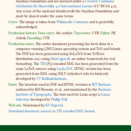
Sayahna Foundation and are licensed under a
Creative Commons
Attribution By ShareAlike 4​.0 International License
(CC BY-SA 4​.0).
Any reuse of the material should credit the Sayahna Foundation and
must be shared under the same terms.
Cover:
The image is taken from
Wikimedia Commons
and is gratefully
acknowledged.
Production history:
Data entry:
the author;
Typesetter:
CVR;
Editor:
PK
Ashok;
Encoding:
CVR.
Production notes:
The entire document processing has been done in a
computer running GNU/Linux operating system and TeX and friends.
The PDF has been generated using XeLaTeX from TeXLive
distribution 2021 using
Ithal (ഇതൾ)
, an online framework for text
formatting. The
TEI
(P5) encoded XML has been generated from the
same LaTeX sources using
LuaLaTeX
. HTML version has been
generated from XML using XSLT stylesheet (sfn-​tei-html.xsl)
developed by
CV Radhakrkishnan
.
Fonts:
The basefont used in PDF and HTML versions is
RIT Rachana
authored by KH Hussain, et al., and maintained by the
Rachana
Institute of Typography
. The font used for Latin script is
Linux
Libertine
developed by
Phillip Poll
.
Web site:
Maintained by
KV Rajeesh
.
Download document sources in TEI encoded XML format
.