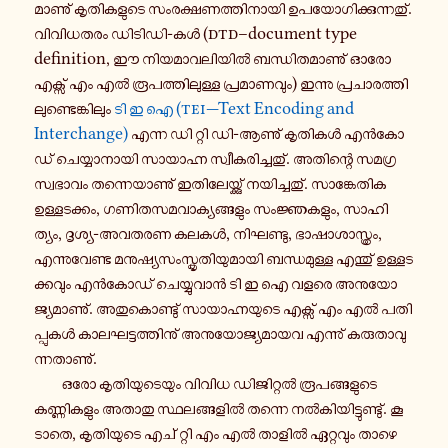
മാ​ണു് കൃ​തി​ക​ളു​ടെ സം​ര​ക്ഷ​ണ​ത്തി​നാ​യി ഉപ​യോ​ഗി​ക്കു​ന്ന​തു്.
വി​വി​ധ​ത​രം ഡിടിഡി-​കൾ (
dtd
–document type
definition, ഈ നി​യ​മാ​വ​ലി​യിൽ ബന്ധി​ത​മാ​ണു് ഓരോ
എക്സ് എം എൽ രൂ​പ​ത്തി​ലു​ള്ള പ്ര​മാ​ണ​വും) ഇന്നു പ്ര​ചാ​ര​ത്തി​
ലു​ണ്ടെ​ങ്കി​ലും
ടി ഇ ഐ (
tei
—Text Encoding and
Interchange)
എന്ന ഡി റ്റി ഡി-​ആണു് കൃ​തി​കൾ എൻ​കോ​
ഡ് ചെ​യ്യാ​നാ​യി സാ​യാ​ഹ്ന സ്വീ​ക​രി​ച്ച​തു്. അതി​ന്റെ സമ​ഗ്ര​
സ്വ​ഭാ​വം തന്നെ​യാ​ണു് ഇതി​ലേ​യ്ക്കു് നയി​ച്ച​തു്. സാ​ങ്കേ​തിക
ഉള്ള​ട​ക്കം, ഗണി​ത​സ​മ​വാ​ക്യ​ങ്ങ​ളും സം​ജ്ഞ​ക​ളും, സാ​ഹി​
ത്യം, ദൃശ്യ-​അവതരണ കലകൾ, നി​ഘ​ണ്ടു, ഭാ​ഷാ​ശാ​സ്ത്രം,
എന്നു​വേ​ണ്ട മനു​ഷ്യ​സം​സ്കൃ​തി​യു​മാ​യി ബന്ധ​മു​ള്ള എന്തു് ഉള്ള​ട​
ക്ക​വും എൻ​കോ​ഡ് ചെ​യ്യു​വാൻ ടി ഇ ഐ വളരെ അനു​യോ​
ജ്യ​മാ​ണു്. അതു​കൊ​ണ്ടു് സാ​യാ​ഹ്ന​യു​ടെ എക്സ് എം എൽ പതി​
പ്പു​കൾ കാ​ല​ഘ​ട്ട​ത്തി​നു് അനു​യോ​ജ്യ​മാ​യവ എന്നു് കരു​താ​വു​
ന്ന​താ​ണു്.
ഒരോ കൃ​തി​യു​ടെ​യും വിവിധ ഡി​ജി​റ്റൽ രൂ​പ​ങ്ങ​ളു​ടെ
കണ്ണി​ക​ളും അതാതു സ്ഥ​ല​ങ്ങ​ളിൽ തന്നെ നൽ​കി​യി​ട്ടു​ണ്ടു്. കൂ​
ടാ​തെ, കൃ​തി​യു​ടെ എച് റ്റി എം എൽ താളിൽ ഏറ്റ​വും താ​ഴെ​