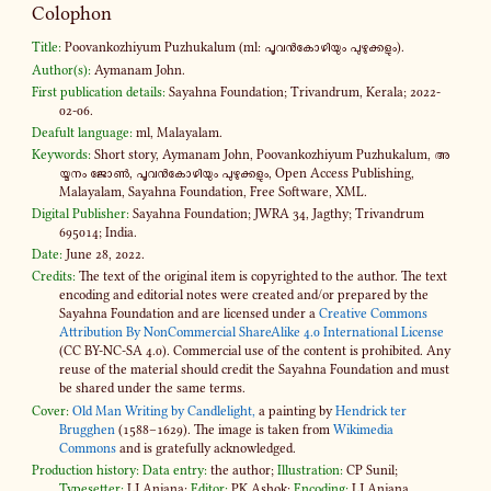
Colophon
Title:
Poovankozhiyum Puzhukalum (ml: പൂ­വന്‍കോ­ഴി­യും പു­ഴു­ക്ക­ളും).
Author(s):
Aymanam John.
First publication details:
Sayahna Foundation; Trivandrum, Kerala; 2022-
02-06.
Deafult language:
ml, Malayalam.
Keywords:
Short story, Aymanam John, Poovankozhiyum Puzhukalum, അ­
യ്മ­നം ജോൺ, പൂ­വന്‍കോ­ഴി­യും പു­ഴു­ക്ക­ളും, Open Access Publishing,
Malayalam, Sayahna Foundation, Free Software, XML.
Digital Publisher:
Sayahna Foundation; JWRA 34, Jagthy; Trivandrum
695014; India.
Date:
June 28, 2022.
Credits:
The text of the original item is copyrighted to the author. The text
encoding and editorial notes were created and​/or prepared by the
Sayahna Foundation and are licensed under a
Creative Commons
Attribution By NonCommercial ShareAlike 4​.0 International License
(CC BY-​NC-SA 4​.0). Commercial use of the content is prohibited. Any
reuse of the material should credit the Sayahna Foundation and must
be shared under the same terms.
Cover:
Old Man Writing by Candlelight,
a painting by
Hendrick ter
Brugghen
(1588–1629). The image is taken from
Wikimedia
Commons
and is gratefully acknowledged.
Production history:
Data entry:
the author;
Illustration:
CP Sunil;
Typesetter:
LJ Anjana;
Editor:
PK Ashok;
Encoding:
LJ Anjana.