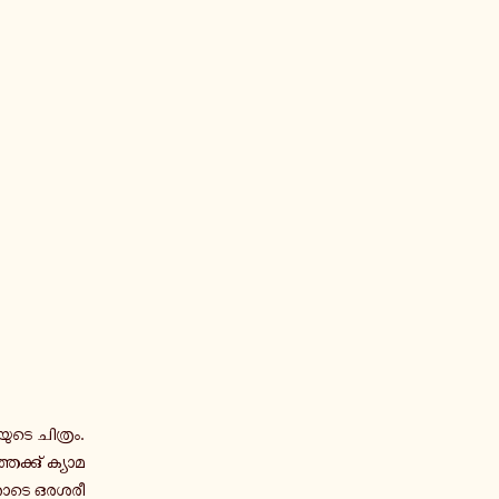
ു­ടെ ചി­ത്രം.
േ­ക്കു് ക്യാ­മ­
തോ­ടെ ഒ­ര­ശ­രീ­