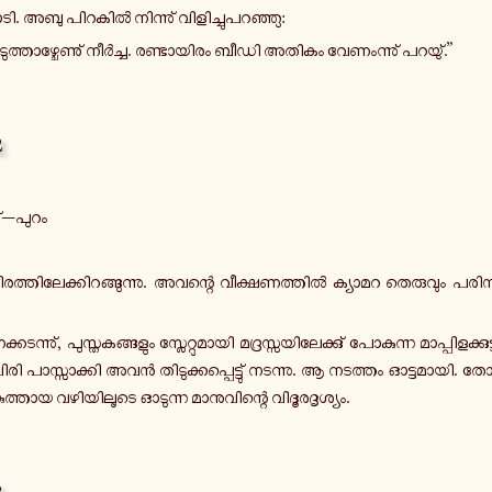
. അബു പി­റ­കിൽ നി­ന്നു് വി­ളി­ച്ചു­പ­റ­ഞ്ഞു:
ു­ത്താ­ഴ്ചേ­ണു് നീർ­ച്ച. ര­ണ്ടാ­യി­രം ബീഡി അതികം വേ­ണം­ന്നു് പറയു്.”
2
ു്—പുറം
ര­ത്തി­ലേ­ക്കി­റ­ങ്ങു­ന്നു. അ­വ­ന്റെ വീ­ക്ഷ­ണ­ത്തിൽ ക്യാ­മ­റ തെ­രു­വും പ­രി­
ക­ട­ന്നു്, പു­സ്ത­ക­ങ്ങ­ളും സ്ലേ­റ്റു­മാ­യി മ­ദ്ര­സ്സ­യി­ലേ­ക്കു് പോ­കു­ന്ന മാ­പ്പി­ള­ക്ക
രി പാ­സ്സാ­ക്കി അവൻ തി­ടു­ക്ക­പ്പെ­ട്ടു് ന­ട­ന്നു. ആ ന­ട­ത്തം ഓ­ട്ട­മാ­യി. തോ
കു­ത്താ­യ വ­ഴി­യി­ലൂ­ടെ ഓ­ടു­ന്ന മാ­നു­വി­ന്റെ വി­ദൂ­ര­ദൃ­ശ്യം.
3