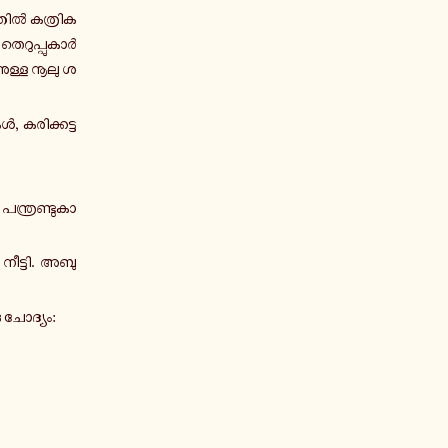
്തിൽ ക­ത്രി­ക­
­റു­പ്പു­കാർ
ു­ള്ള നൂലു ശ­
ൾ, ക­രി­ക്ക­ട്ട
ന്ത്ര­ണ്ടു­കാ­
 നീ­ട്ടി. അബു
 ചോ­ദ്യം: