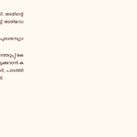
യി. അ­തി­ന്റെ
ടു് അ­തി­നോ­
­രാ­ത­ന­ഗ്രാ­
െ­റു­പ്പു് കേ­
ു­ക്കു­വാൻ കു­
ാർ, പാ­ട­ത്തി­
്.