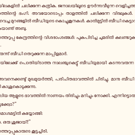
­ല­ക­ളിൽ ച­ലി­ക്കു­ന്ന ക­ത്രി­ക. ജ­നാ­ല­യി­ലൂ­ടെ ഊർ­ന്നു­വീ­ഴു­ന്ന വെ­ളി­ച്ച­ത
­ത്തി­ന്റെ ഭംഗി. അ­വ­യോ­ടൊ­പ്പം താ­ള­ത്തിൽ ച­ലി­ക്കു­ന്ന വി­ര­ലു­കൾ. തെ
 വെച്ച മു­റ­ങ്ങ­ളിൽ ബീ­ഡി­യു­ടെ കൊ­ച്ചു­കൂ­ന­കൾ. കാൽ­മു­ട്ടിൽ ബീഡി കെ­ട്ടാ­ന
തു­ക­യാ­ണു് അബു.
െ­റു­പ്പു കേ­ന്ദ്ര­ത്തി­ന്റെ വി­ശ­ദാം­ശ­ങ്ങൾ: പു­ക­പി­ടി­ച്ച ചു­മ­രിൽ ക­ല­ണ്ട­റു­ക
…
ടി­രു­ന്നു് ബീഡി തെ­റു­ക്കു­ന്ന മാ­പ്പി­ള­മാർ.
യി­ലേ­ക്കു് പൊ­തി­യി­ടാ­ത്ത നാ­ല­ഞ്ചു­കെ­ട്ടു് ബീ­ഡി­യു­മാ­യി ക­ട­ന്നു­വ­രു­ന്ന പ­
­നെ­ക്ക­ണ്ടു് മു­ഖ­മു­യർ­ത്തി, പ­രി­ചി­ത­ഭാ­വ­ത്തിൽ ചി­രി­ച്ചു. മാനു ബീഡി
കാ­ശു­കൊ­ടു­ക്കു­ന്നു.
ിയ ആളുടെ ഭാ­വ­ത്തിൽ നാണയം തി­രി­ച്ചും മ­റി­ച്ചും നോ­ക്കി. എ­ന്നി­ട്ടൊ­രു
­ക്ക്വോ?”
ാ­ശ­മ­ട്ടിൽ ക­യ്യോ­ങ്ങി:
 ഒരു ശു­ജാ­യി!”
­റു­പ്പു­കാ­രു­ടെ കൂ­ട്ട­ച്ചി­രി.