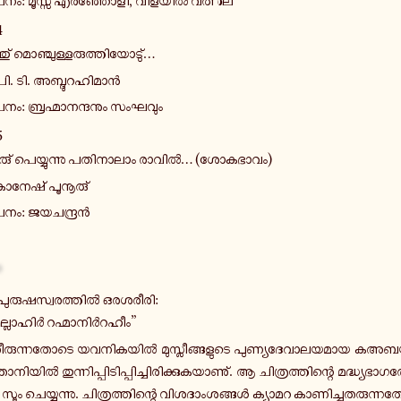
­നം: മൂസ്സ എ­ര­ഞ്ഞോ­ളി, വി­ള­യിൽ വത്സല
4
തു് മൊ­ഞ്ചു­ള്ള­രു­ത്തി­യോ­ടു്…
. ടി. അ­ബ്ദു­റ­ഹി­മാൻ
ം: ബ്ര­ഹ്മാ­ന­ന്ദ­നും സം­ഘ­വും
5
­രു് പെ­യ്യു­ന്നു പ­തി­നാ­ലാം രാവിൽ… (ശോ­ക­ഭാ­വം)
­നേ­ഷ് പൂ­നൂ­രു്
നം: ജ­യ­ച­ന്ദ്രൻ
പു­രു­ഷ­സ്വ­ര­ത്തിൽ ഒ­ര­ശ­രീ­രി:
­ല്ലാ­ഹിർ റ­ഹ്മാ­നിർ­റ­ഹീം”
രു­ന്ന­തോ­ടെ യ­വ­നി­ക­യിൽ മു­സ്ലീ­ങ്ങ­ളു­ടെ പു­ണ്യ­ദേ­വാ­ല­യ­മാ­യ ക­അ­ബ­യ
ി­യിൽ തു­ന്നി­പ്പി­ടി­പ്പി­ച്ചി­രി­ക്കു­ക­യാ­ണു്. ആ ചി­ത്ര­ത്തി­ന്റെ മ­ദ്ധ്യ­ഭാ­ഗ­ത്ത
് സൂം ചെ­യ്യു­ന്നു. ചി­ത്ര­ത്തി­ന്റെ വി­ശ­ദാം­ശ­ങ്ങൾ ക്യാ­മ­റ കാ­ണി­ച്ചു­ത­രു­ന്ന­