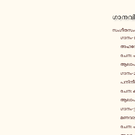
ഗാ­ന­വി
സം­ഗീ­ത­സം
ഗാനം-
അ­ഹ­ദോ­
രചന: പ
ആ­ലാ­പ­
ഗാനം-
പ­നി­നീ­
രചന: കാ
ആ­ലാ­പ­
ഗാനം-
മ­ണ­വാ­
രചന: പ