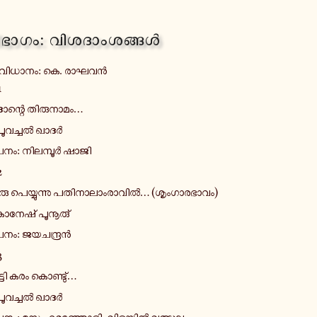
­ഭാ­ഗം: വി­ശ­ദാം­ശ­ങ്ങൾ
­വി­ധാ­നം: കെ. രാഘവൻ
1
ന്റെ തി­രു­നാ­മം…
ൂ­വ­ച്ചൽ ഖാദർ
നം: നി­ല­മ്പൂർ ഷാജി
2
രു പെ­യ്യു­ന്നു പ­തി­നാ­ലാം­രാ­വിൽ… (ശൃം­ഗാ­ര­ഭാ­വം)
­നേ­ഷ് പൂ­നൂ­രു്
നം: ജ­യ­ച­ന്ദ്രൻ
3
ട്ടി കരം കൊ­ണ്ടു്…
ൂ­വ­ച്ചൽ ഖാദർ