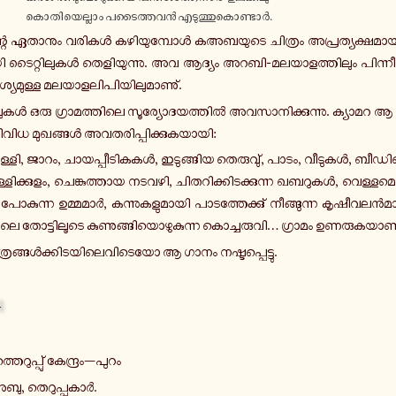
കൊ­തി­യെ­ല്ലാം പ­ടൈ­ത്ത­വൻ എ­ടു­ത്തു­കൊ­ണ്ടാർ.
­ന്റെ ഏ­താ­നും വരികൾ ക­ഴി­യു­മ്പോൾ ക­അ­ബ­യു­ടെ ചി­ത്രം അ­പ്ര­ത്യ­ക്ഷ­മാ­
ാ­യി ടൈ­റ്റി­ലു­കൾ തെ­ളി­യു­ന്നു. അവ ആദ്യം അറബി-​മലയാളത്തിലും പി­ന്നീ­
­ശ്യ­മു­ള്ള മ­ല­യാ­ള­ലി­പി­യി­ലു­മാ­ണു്.
ലു­കൾ ഒരു ഗ്രാ­മ­ത്തി­ലെ സൂ­ര്യോ­ദ­യ­ത്തിൽ അ­വ­സാ­നി­ക്കു­ന്നു. ക്യാ­മ­റ ആ പു
ിവിധ മു­ഖ­ങ്ങൾ അ­വ­ത­രി­പ്പി­ക്കു­ക­യാ­യി:
­പ­ള്ളി, ജാറം, ചാ­യ­പ്പീ­ടി­ക­കൾ, ഇ­ടു­ങ്ങി­യ തെ­രു­വു്, പാടം, വീ­ടു­കൾ, ബീ­ഡി­ത്ത
­ള്ളി­ക്കു­ളം, ചെ­ങ്കു­ത്താ­യ നടവഴി, ചി­ത­റി­ക്കി­ട­ക്കു­ന്ന ഖ­ബ­റു­കൾ, വെ­ള്ള­മെ­ട
ി പോ­കു­ന്ന ഉ­മ്മ­മാർ, ക­ന്നു­ക­ളു­മാ­യി പാ­ട­ത്തേ­ക്കു് നീ­ങ്ങു­ന്ന കൃ­ഷീ­വ­ലൻ­മ
ലെ തോ­ട്ടി­ലൂ­ടെ കു­ണു­ങ്ങി­യൊ­ഴു­കു­ന്ന കൊ­ച്ച­രു­വി… ഗ്രാ­മം ഉ­ണ­രു­ക­യാ­ണു
ര­ങ്ങൾ­ക്കി­ട­യി­ലെ­വി­ടെ­യോ ആ ഗാനം ന­ഷ്ട­പ്പെ­ട്ടു.
1
തെ­റു­പ്പു് കേ­ന്ദ്രം—പുറം
ു, തെ­റു­പ്പു­കാർ.