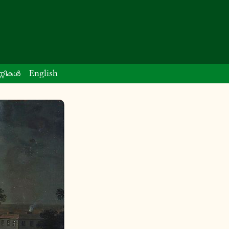
്ണി­കൾ
English