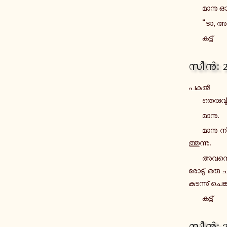
മാനു ഓടി
“ടാ, അ­ട
കട്ട്
സീൻ: 
പകൽ
തെ­രു­വ
മാനു.
മാനു നി­
ത്തു­ന്നു.
അ­വ­നെ­ക്
രോ­ടു് ഒരു ചി
ക­ട­ന്നു് ചെ­ങ്
കട്ട്
സീൻ: 