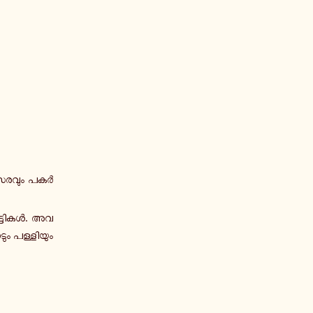
സ­ര­വും പ­കർ­
ു­ട്ടി­കൾ. അ­വ­
ടും പ­ള്ളി­യും