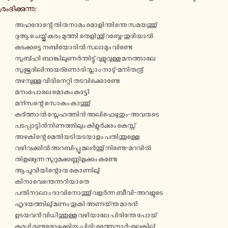
ഭി­ക്കു­ന്നു:
അ­ഹ­ദോ­ന്റെ തി­രു­നാ­മം മൊ­ളി­ന്തി­ന്തെ സ­മ­യ­ത്തു്
ദുആ ചെ­യ്തു് കരം മു­ത്തി തെ­ളി­ന്തു് റബ്ബേ-​തുദിയാൽ
ക­ട­ക്ക­ട്ടെ ന­ബി­യോ­രിൽ സ­ലാ­മും വി­ണ്ടേ
സു­ബ്ഹി ബാ­ങ്കി­ലു­ണർ­ന്തി­ട്ടു് വു­ളു­വു­ള്ള മ­ന­ത്താ­ലേ
സു­ജൂ­ദി­ലി­ന്നു­യ­ര്ണോ­രി­സ്ലാം നാടു്-​മനിതരൂ്
ത­ഴ­മ്പു­ള്ള വി­രി­നെ­റ്റി ത­ട­വി­ക്കൊ­ണ്ടേ
മ­നം­പോ­ലെ മൊകം കാ­ട്ടി
മ­ന്സ­ന്റെ സൊകം കാ­ത്തു്
ക­ര്ത്താൽ സ്നേ­ഹ­ത്തിൻ അലിഫെഴുതും-​അവരുടെ
പ­ട­പ്പാ­ട്ടിൻ­നി­ണ­ത്തി­ലും കി­ളുർ­ക്കും കെ­സ്സ്
അ­ഴ­കി­ന്റെ മെ­തി­യ­ടി­യ­ട­യാ­ളം പ­തി­ന്തു­ള്ളെ
വ­ഴി­വ­ക്കിൽ അ­റ­ബി­പ്പൂ മ­ലർ­ന്തു് നിണ്ടേ-​മറവിൽ
തി­ള­ങ്ങു­ന്ന സു­റു­മ­ക്ക­ണ്ണി­ള­ക്കം കണ്ടേ
ആ പൂ­വി­യി­ന്റൊ­രു കോ­ണി­ലു്
കി­നാ­വെ­ന്തെ­ന്ന­റി­യാ­തെ
പ­തി­നാ­ലാം രാ­വി­നൊ­ത്തു് വ­ളർ­ന്ന ബീവി-​അവളുടെ
ഹൃ­ദ­യ­ത്തി­ലു് മണം തൂകി അ­ണ­യ്ന്ത മാരൻ
ഉടയവൻ വി­ധി­ത്തു­ള്ള വ­ഴി­യാ­ലേ പി­രി­ന്തേ പോയ്
കരൾ ര­ണ്ടു­മൊ­ഴു­ക്കി­യ പിരിശത്തേനാർ-​ഉലകിലു്