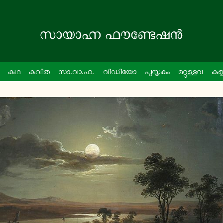
കഥ
കവിത
സാ.വാ.ഫ.
വി­ഡി­യോ
പു­സ്ത­കം
മ­റ്റു­ള്ള­വ
ക­ണ