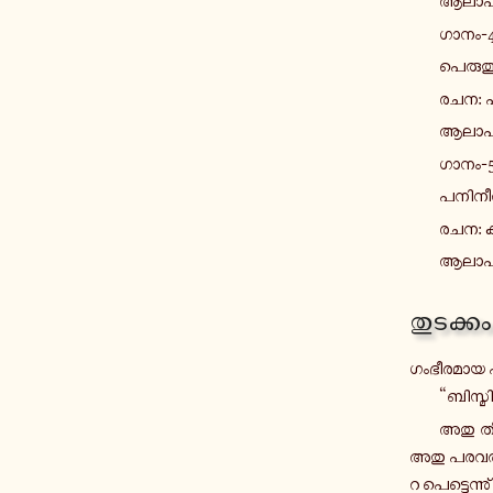
ആ­ലാ­പ
ഗാനം-
പെ­രു­ത്
രചന: പി
ആ­ലാ­പ­ന
ഗാനം-
പ­നി­നീ
രചന: കാ
ആ­ലാ­പ­
തു­ട­ക്കം
ഗം­ഭീ­ര­മാ­യ 
“ബി­സ്മി
അതു തീ­
അതു പ­ര­വ­താ­ന
റ പെ­ട്ടെ­ന്നു