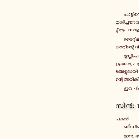
പാ­ട്ടി
തു­ടർ­ച്ച­യ
ടു് രൂ­പ­സാ­ദൃ
ടൈ­റ്റി­
മ­ത്തി­ന്റെ വ
മു­സ്ലീം
ന്ദ്ര­ങ്ങൾ, പ
ട­ങ്ങ­ളു­മാ­യ
ന്റെ അ­രി­കി­
ഈ ചി­ത്
സീൻ: 
പകൽ
ബീ­ഡി­ത്
മാനു, അബ