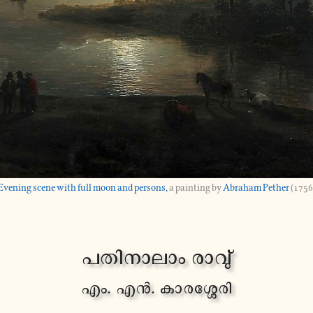
Evening scene with full moon and persons,
a painting by
Abraham Pether
(1756
പ­തി­നാ­ലാം രാവു്
എം. എൻ. കാ­ര­ശ്ശേ­രി