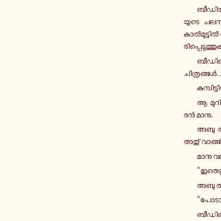
ബീ­ഡി­യി
യു­ടെ ച­ല­ന
കാൽ­മു­ട്ടിൽ
രി­പ്പെ­ടു­ത്
ബീ­ഡി­ത്ത
ചി­ത്ര­ങ്ങൾ
കു­മ്പി­ട്
ആ മു­റി­
രൻ മാനു.
അബു അ­വ
അതു് വാ­ങ്ങി 
മാനു വല
“ഇ­തെ­ടു
അബു ത­മ
“പോടാ.
ബീ­ഡി­ത്തെ