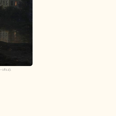
–1812).