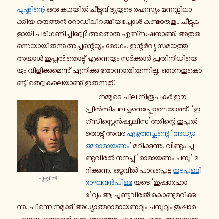
പു­ഷ്കി­ന്റെ
ഒരു കഥയിൽ ചീ­ട്ടു­വി­ദ്യ­യു­ടെ ര­ഹ­സ്യം മ­ന­സ്സി­ലാ­
ക്കി­യ ഒ­രു­ത്തൻ റോ­ഡി­ലി­റ­ങ്ങി­യ­പ്പോൾ ക­ണ്ട­തേ­തും ചീ­ട്ടു­ക­
ളാ­യി പ­രി­ഗ­ണി­ച്ചി­ല്ലേ? അതൊരു എ­ബ്സ­ഷ­നാ­ണു്. അ­തു­ത­
ന്നെ­യാ­യി­രു­ന്നു അ­ച്ച­ന്റെ­യും രോഗം. ഇ­ന്റർ­വ്യൂ സ­മ­യ­ത്തു്
അയാൾ തു­പ്പൽ തൊ­ട്ടു് എ­ന്നെ­യും സർ­ക്കാർ പ്ര­തി­നി­ധി­യെ­
യും വി­ളി­ക്കു­മെ­ന്നു് എ­നി­ക്കു തോ­ന്നാ­തി­രു­ന്നി­ല്ല. ഞാ­ന­തു­കൊ­
ണ്ടു് തെ­ല്ല­ക­ലെ­യാ­ണു് ഇ­രു­ന്ന­തു്.
ന­മ്മു­ടെ ചില നി­രൂ­പ­കർ ഈ
പ്രിൻ­സി­പ­ല­ച്ച­നെ­പ്പോ­ലെ­യാ­ണു്. ‘ഇ­
ഗ്സി­സ്റ്റെൻ­ഷ്യ­ലി­സ’ത്തി­ന്റെ തു­പ്പൽ­
തൊ­ട്ടു് അവർ
എ­ഴു­ത്ത­ച്ഛ­ന്റെ
‘
അ­ധ്യാ­
ത്മ­രാ­മാ­യ­ണം
’ മ­റി­ക്കു­ന്നു. വീ­ണ്ടും ചൂ­
ണ്ടു­വി­രൽ ന­ന­ച്ചു് ‘രാ­മാ­യ­ണം ചമ്പു’ മ­
റി­ക്കു­ന്നു. ഒ­ടു­വിൽ പാ­വ­പ്പെ­ട്ട
ഇ­ട­പ്പ­ള്ളി
പു­ഷ്കിൻ
രാ­ഘ­വൻ­പി­ള്ള
യുടെ ‘തു­ഷാ­ര­ഹാ­
ര’വും ആ ചൂ­ണ്ടു­വി­രൽ കൊ­ണ്ടു­മ­റി­ക്കു­
ന്നു. പി­ന്നെ ന­മു­ക്കു് അ­ധ്യാ­ത്മ­രാ­മാ­യ­ണ­വും ച­മ്പു­വും തു­ഷാ­ര­
ഹാ­ര­വും തൊടാൻ വയ്യ. അ­ടു­ത്തു­പോ­കാ­നും വയ്യ. അ­ത്ര­യ്ക്കു­ണ്ടു