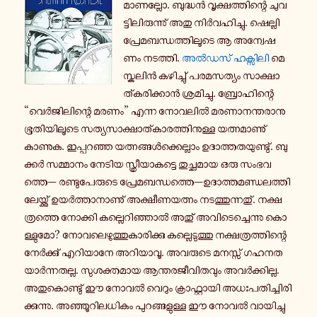
മാ­ണ­ല്ലോ. ബു­ദ്ധൻ വൃ­ക്ഷ­ത്തി­ന്റെ ചു­വ­
ട്ടി­ലി­രു­ന്നു് അതു നിർ­വ­ഹി­ച്ചു. ഷെ­ല്ലി
പ്രേ­മ­ബ­ന്ധ­ത്തി­ലൂ­ടെ ആ അ­ന്വേ­ഷ­
ണം ന­ട­ത്തി.
അൽഡസ് ഹ­ക്സി­ലി
മെ­
സ്ക­ലിൻ ക­ഴി­ച്ചു് പ­ര­മ­സ­ത്യം സാ­ക്ഷാ­
ത്ക­രി­ക്കാൻ ശ്ര­മി­ച്ചു. ബ്രോ­ഹി­ന്റെ
“വെർ­ജി­ലി­ന്റെ മരണം” എന്ന നോ­വ­ലിൽ മ­ര­ണാ­ന­ന്ത­രാ­നു­
ഭൂ­തി­യി­ലൂ­ടെ സ­ത്യ­സാ­ക്ഷാ­ത്കാ­ര­ത്തി­നു­ള്ള യ­ത്ന­മാ­ണു്
കാണുക. ഇ­പ്പ­റ­ഞ്ഞ യ­ത്ന­ങ്ങൾ­ക്കെ­ല്ലാം ഉ­ദാ­ത്ത­ത­യു­ണ്ടു്. ബു­
ക്കർ സ­മ്മാ­നം നേടിയ സ്ത്രീ­യാ­ക­ട്ടെ തു­ച്ഛ­മാ­യ ഒരു സം­ഭ­വ­
ത്തെ— ര­ണ്ടു­പേ­രു­ടെ പ്രേ­മ­ബ­ന്ധ­ത്തെ—ഉ­ദാ­ത്ത­മ­ണ്ഡ­ല­ത്തി­
ലേ­യ്ക്കു് ഉ­യർ­ത്താ­നാ­ണു് അ­ക്ഷീ­ണ­യ­ത്നം ന­ട­ത്തു­ന്ന­തു്. ന­ക്ഷ­
ത്ര­ത്തെ നോ­ക്കി ക­ല്ലെ­റി­ഞ്ഞാൽ അതു് അ­വി­ടെ­ച്ചെ­ന്നു കൊ­
ള്ളു­മോ? നോ­വ­ലെ­ഴു­ത്തു­കാ­രി­ക്കു ക­ല്ലെ­ടു­ത്തു ന­ക്ഷ­ത്ര­ത്തി­ന്റെ
നേർ­ക്കു് എ­റി­യാ­നേ അ­റി­യാ­വൂ. അ­വ­രു­ടെ മ­ന­സ്സ് ഗ­ഹ­ന­ത­
യാർ­ന്ന­ത­ല്ല. സു­ശ­ക്ത­മാ­യ ആ­ന്ത­ര­ജീ­വി­ത­വും അ­വർ­ക്കി­ല്ല.
അ­തു­കൊ­ണ്ടു് ഈ നോവൽ വെറും ക്രാ­ഫ്റ്റാ­യി അ­ധഃ­പ­തി­ച്ചി­രി­
ക്കു­ന്നു. അ­ഞ്ഞൂ­റി­ല­ധി­കം പു­റ­ങ്ങ­ളു­ള്ള ഈ നോവൽ വാ­യി­ച്ചു­