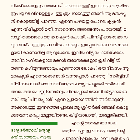
നി­ക്കു് അ­ഞ്ചു­രൂ­പ തരണം.” അ­ക്കാ­ല­ത്തു് ഇ­ന്ന­ത്തെ ആയിരം
രൂ­പ­യു­ടെ വി­ല­യു­ള്ള പത്തു രൂ­പ­യെ­ടു­ത്തു് ഞാൻ ആ മ­നു­ഷ്യ­
നു് കൊ­ടു­ത്തി­ട്ടു് പ­റ­ഞ്ഞു: എന്നെ പഴയതു പോലെ കൃ­ഷ്ണൻ
എന്നു വി­ളി­ച്ചാൽ മതി. സാ­റെ­ന്നും അ­ങ്ങെ­ന്നും പ­റ­യ­രു­തു്. മ­
ന്ദ­സ്മി­ത­ത്തോ­ടെ ആ മ­നു­ഷ്യൻ പോയി. പി­ന്നീ­ടു് ഓരോ മാ­സ­
വും വ­ന്നു് പത്തു രൂപാ വീതം വാ­ങ്ങും. ഇ­പ്പോൾ കുറേ വർ­ഷ­ങ്ങ­
ളാ­യി കാ­ണാ­റി­ല്ല ആ വൃ­ദ്ധ­നെ. ഇവിടം വി­ട്ടു പോ­യി­രി­ക്കാം.
അ­വി­വാ­ഹി­ത­ക­ളാ­യ മക്കൾ ജ­രാ­ന­ര­ക­ളോ­ടു കൂടി വീ­ട്ടിൽ
തന്നെ ക­ഴി­യു­ന്നു­ണ്ടാ­വും. എ­ന്തൊ­രു ലോകം! ഒരു ദിവസം ആ
മ­നു­ഷ്യൻ എ­ന്നെ­ക്കാ­ണാൻ വ­ന്ന­പ്പോൾ പ­റ­ഞ്ഞു: “സർ­വ്വീ­സി­
ലി­രി­ക്കു­മ്പോൾ ഞാ­ന­ങ്ങ് ആ­ത്മ­ഹ­ത്യ ചെ­യ്താൽ മ­തി­യാ­യി­
രു­ന്നു. ഒരു പെ­ണ്ണി­നെ­ങ്കി­ലും ചി­ല­പ്പോൾ ജോലി കി­ട്ടു­മാ­യി­രു­
ന്നു.” ആ ‘ചി­ല­പ്പോൾ’ എന്ന പ്ര­യോ­ഗ­ത്തി­നു് അർ­ത്ഥ­മു­ണ്ടു്.
അ­ക്കാ­ല­ത്തു് ഇ­ന്ന­ത്തെ­പ്പോ­ലെ ആ­ശ്രി­തർ­ക്കു് ജോലി കൊ­ടു­
ക്കു­മെ­ന്ന ഉ­റ­പ്പു് ഇ­ല്ലാ­യി­രു­ന്നു. കി­ട്ടി­യാ­ലാ­യി, ഇ­ല്ലെ­ങ്കി­ലാ­യി.
എന്റെ അ­നു­ഭ­വ­മ­ണ്ഡ­ല­
ഭാര്യ ഭർ­ത്താ­വി­ന്റെ വ്യ­
ത്തിൽ­പ്പെ­ട്ട ഈ സം­ഭ­വ­ത്തി­ന്റെ
ക്തി­ത്വ­ത്തേ­യും, സ്വ­ത്വ­
പു­ന­രാ­വി­ഷ്കാ­രം പോലെ ഒരു ചെ­റു­