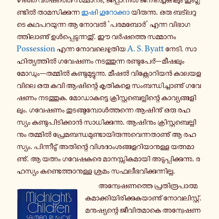
ണ്ടിൽ താ­മ­സി­ക്കു­ന്ന
ഇഷി ഗൂ­റോ­ക്കാ
യി­രു­ന്നു. ഒരു ബ­ട്ല­റു­
ടെ ക­ഥ­പ­റ­യു­ന്ന ആ നോവൽ ‘പ­ര­മ­ബോർ’ എന്ന വി­ഭാ­ഗ­
ത്തി­ലാ­ണു് ഉൾ­പ്പെ­ടു­ന്ന­തു്. ഈ വർ­ഷ­ത്തെ സ­മ്മാ­നം
Possession
എന്ന നോ­വ­ലെ­ഴു­തി­യ
A. S. Byatt
നേടി. സാ­
ഹി­ത്യ­ത്തിൽ ഗ­വേ­ഷ­ണം ന­ട­ത്തു­ന്ന ര­ണ്ടു­പേർ—മീ­ഷ­ലും
മോഡും—ത­മ്മിൽ ക­ണ്ടു­മു­ട്ടു­ന്നു. മീഷൽ വി­ക്റ്റോ­റി­യൻ കാ­ല­യ­ള­
വി­ലെ ഒരു കവി ആ­ഷി­ന്റെ കൃ­തി­ക­ളെ സം­ബ­ന്ധി­ച്ചാ­ണു് ഗ­വേ­
ഷ­ണം ന­ട­ത്തു­ക. മോ­ഡാ­ക­ട്ടെ ക്രി­സ്റ്റ­ബെ­ല്ലി­ന്റെ കാ­വ്യ­ങ്ങ­ളി­
ലും. ഗ­വേ­ഷ­ണം തു­ട­ങ്ങു­മ്പോൾ­ത്ത­ന്നെ ആ­ഷി­നു് ഒരു ര­ഹ­
സ്യം ക­ണ്ടു­പി­ടി­ക്കാൻ സാ­ധി­ക്കു­ന്നു. ആ­ഷി­നും ക്രി­സ്റ്റ­ബെ­ല്ലി­
നും ത­മ്മിൽ പ്രേ­മ­ബ­ന്ധ­മു­ണ്ടാ­യി­രു­ന്നു­വെ­ന്ന­താ­ണു് ആ ര­ഹ­
സ്യം. പി­ന്നീ­ടു് അ­തി­ന്റെ വി­ശ­ദാം­ശ­ങ്ങ­ള­റി­യാ­നു­ള്ള യ­ത്ന­മാ­
ണു്. ആ യത്നം ഗ­വേ­ഷ­ക­രെ മാ­ന­സ്സി­ക­മാ­യി അ­ടു­പ്പി­ക്കു­ന്നു. ര­
ഹ­സ്യം ക­ണ്ടെ­ത്താ­നു­ള്ള ശ്രമം സ­ഫ­ലീ­ഭ­വി­ക്കു­ന്നി­ല്ല.
അ­ന്വേ­ഷ­ണ­ത്തെ പ്ര­തി­രൂ­പാ­ത്മ­
ക­മാ­ക്കി­യി­രി­ക്കു­ക­യാ­ണു് നോ­വ­ലി­സ്റ്റ്.
മ­നു­ഷ്യ­ന്റെ ജീ­വി­ത­മാ­കെ അ­ന്വേ­ഷ­ണ­