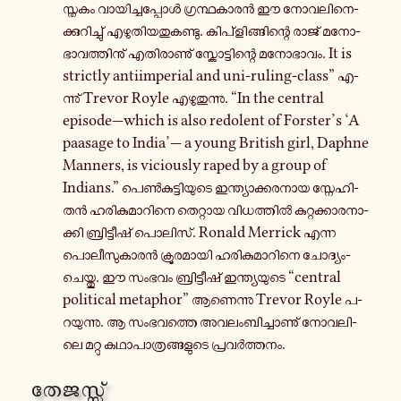
സ്ത­കം വാ­യി­ച്ച­പ്പോൾ ഗ്ര­ന്ഥ­കാ­രൻ ഈ നോ­വ­ലി­നെ­
ക്കു­റി­ച്ചു് എ­ഴു­തി­യ­തു­ക­ണ്ടു. കി­പ്ളി­ങ്ങി­ന്റെ രാജ് മ­നോ­
ഭാ­വ­ത്തി­നു് എ­തി­രാ­ണു് സ്കോ­ട്ടി­ന്റെ മ­നോ­ഭാ­വം. It is
strictly antiimperial and uni-​ruling-class” എ­
ന്നു് Trevor Royle എ­ഴു­തു­ന്നു. “In the central
episode—which is also redolent of Forster’s ‘A
paasage to India’— a young British girl, Daphne
Manners, is viciously raped by a group of
Indians.” പെൺ­കു­ട്ടി­യു­ടെ ഇ­ന്ത്യാ­ക്ക­ര­നാ­യ സ്നേ­ഹി­
തൻ ഹ­രി­കു­മാ­റി­നെ തെ­റ്റാ­യ വി­ധ­ത്തിൽ കു­റ്റ­ക്കാ­ര­നാ­
ക്കി ബ്രി­ട്ടീ­ഷ് പൊ­ലി­സ്. Ronald Merrick എന്ന
പൊ­ലീ­സു­കാ­രൻ ക്രൂ­ര­മാ­യി ഹ­രി­കു­മാ­റി­നെ ചോ­ദ്യം­
ചെ­യ്തു. ഈ സംഭവം ബ്രി­ട്ടീ­ഷ് ഇ­ന്ത്യ­യു­ടെ “central
political metaphor” ആ­ണെ­ന്നു Trevor Royle പ­
റ­യു­ന്നു. ആ സം­ഭ­വ­ത്തെ അ­വ­ലം­ബി­ച്ചാ­ണു് നോ­വ­ലി­
ലെ മറ്റു ക­ഥാ­പാ­ത്ര­ങ്ങ­ളു­ടെ പ്ര­വർ­ത്ത­നം.
തേ­ജ­സ്സ്