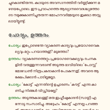
ച്ചു­കൊ­ണ്ടി­രു­ന്നു. ക­ഥ­യു­ടെ അ­വ­സാ­ന­ത്തിൽ വർ­ണ്ണി­ക്കു­ന്ന മ­
ഴ­യെ­പ്പോ­ലെ. ഈ പ്ര­വാ­ഹ­ത്തെ ആ­ഖ്യാ­ന­വൈ­ദ­ഗ്ദ്ധ്യ­ത്തോ­
ടെ ന­മു­ക്കു­കാ­ണി­ച്ചു­ത­രു­ന്ന മോ­ഹ­ന­വർ­മ്മ­യു­ടെ ഇക്കഥ അ­സ്സ­
ലാ­യി­ട്ടു­ണ്ടു്.
ചോ­ദ്യം, ഉ­ത്ത­രം
ചോ­ദ്യം:
ഇ­പ്പോ­ഴെ­ന്തേ വ്യാ­ക­ര­ണ കാ­ര്യ­വും പ്ര­യോ­ഗ­വൈ­ക­
ല്യ­വും മ­റ്റും പ­റ­യാ­ത്ത­തു്? മ­ടു­ത്തോ?
ഉ­ത്ത­രം:
വ്യാ­ക­ര­ണ­ത്തെ­റ്റും പ്ര­യോ­ഗ­വൈ­ക­ല്യ­വും ര­ച­ന­ക­
ളിൽ വ­രു­ത്തു­ന്ന­വ­രാ­ണു് അ­ടു­ത്ത ഭാ­വി­യി­ലെ ‘പോ­സ്റ്റ്’
മോഡേൺ നി­രൂ­പ­ക­രാ­കാൻ പോ­കു­ന്ന­തു്. അവരെ ആ­
ക്ഷേ­പി­ക്കാൻ പാ­ടി­ല്ല­ല്ലോ.
ചോ­ദ്യം:
‘കോ­ട്ട്’ എ­ന്ന­തി­ന്റെ ഉ­ച്ചാ­ര­ണം ‘കൗ­ട്ട്’ എന്നു കാ­
ണി­ച്ച നി­ങ്ങൾ വി­ഡ്ഢി­യ­ല്ലേ?
ഉ­ത്ത­രം:
അ­ടു­ത്ത­കാ­ല­ത്തു് ഒരു ഇം­ഗ്ലീ­ഷു­കാ­രൻ (സാ­യ്പ്) എ­
ന്നോ­ടു സം­സാ­രി­ച്ചു. അ­ദ്ദേ­ഹം ‘കോ­ട്ട്’ എ­ന്ന­ല്ല പ­റ­ഞ്ഞ­
തു്. അ­തു­കൊ­ണ്ടു് മ­ഹാ­പ­ണ്ഡി­ത­നാ­യ പ്രൊ­ഫ­സർ ഷെ­