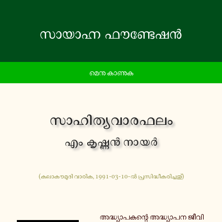
മെനു കാണുക
സാ­ഹി­ത്യ­വാ­ര­ഫ­ലം
എം കൃ­ഷ്ണൻ നായർ
(ക­ലാ­കൗ­മു­ദി വാരിക, 1991-03-10-ൽ പ്ര­സി­ദ്ധീ­ക­രി­ച്ച­തു്)
അ­ദ്ധ്യാ­പ­ക­ന്റെ അ­ദ്ധ്യാ­പ­ന ജീ­വി­