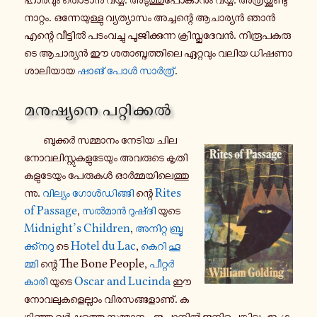
നാ­റ്റം. ഒ­ന്നേ­യു­ള്ളു വ്യ­ത്യാ­സം അ­ച്ച­ന്റെ ആ­ചാ­ര്യൻ ഞാൻ
എന്റെ വീ­ട്ടിൽ പ­ടം­വ­ച്ചു പൂ­ജി­ക്കു­ന്ന ക്രി­സ്തു­ദേ­വൻ. നി­രൂ­പ­ക­രു­
ടെ ആ­ചാ­ര്യൻ ഈ ശ­താ­ബ്ദ­ത്തി­ലെ ഏ­റ്റ­വും വലിയ ധി­ഷ­ണാ­
ശാ­ലി­യാ­യ
ഷാങ് പോൾ സാർ­ത്ര്
.
മ­നു­ഷ്യ­നെ പ­റ്റി­ക്കൽ
ബു­ക്കർ സ­മ്മാ­നം നേടിയ ചില
നോ­വ­ലി­സ്റ്റു­ക­ളു­ടേ­യും അ­വ­രു­ടെ കൃ­തി­
ക­ളു­ടേ­യും പേ­രു­കൾ ഓർ­മ്മ­യി­ലെ­ത്തു­
ന്നു.
വി­ല്യം ഗോൾ­ഡി­ങ്ങി
ന്റെ
Rites
of Passage
,
സൽമാൻ റു­ഷ്ദി
യുടെ
Midnight’s Children
,
അ­നി­റ്റ ബ്രൂ­
ക്ക്ന­റു
ടെ
Hotel du Lac
,
കെറി ഹൂ­
മ്മി
ന്റെ The Bone People,
പീ­റ്റർ
കാരി
യുടെ
Oscar and Lucinda
ഈ
നോ­വ­ലു­ക­ളെ­ല്ലാം വി­ര­സ­ങ്ങ­ളാ­ണു്. ക­
ഴി­ഞ്ഞ വർ­ഷ­ത്തെ സ­മ്മാ­നം, ജ­പ്പാ­നിൽ ജ­നി­ച്ചെ­ങ്കി­ലും ഇം­ഗ്ല­