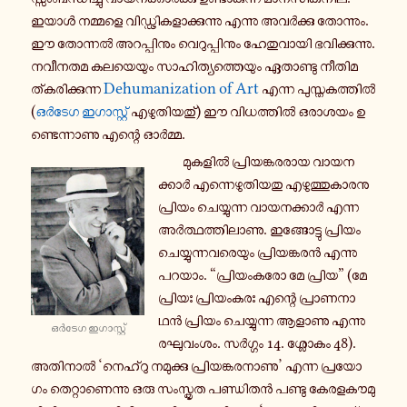
ഇയാൾ ന­മ്മ­ളെ വി­ഡ്ഢി­ക­ളാ­ക്കു­ന്നു എന്നു അ­വർ­ക്കു തോ­ന്നും.
ഈ തോ­ന്നൽ അ­റ­പ്പി­നും വെ­റു­പ്പി­നും ഹേ­തു­വാ­യി ഭ­വി­ക്കു­ന്നു.
ന­വീ­ന­ത­മ ക­ല­യെ­യും സാ­ഹി­ത്യ­ത്തെ­യും ഏ­താ­ണ്ടു നീ­തി­മ­
ത്ക­രി­ക്കു­ന്ന
Dehumanization of Art
എന്ന പു­സ്ത­ക­ത്തിൽ
(
ഒർടേഗ ഇ­ഗാ­സ്റ്റ്
എ­ഴു­തി­യ­തു്) ഈ വി­ധ­ത്തിൽ ഒ­രാ­ശ­യം ഉ­
ണ്ടെ­ന്നാ­ണു എന്റെ ഓർമ്മ.
മു­ക­ളിൽ പ്രി­യ­ങ്ക­ര­രാ­യ വാ­യ­ന­
ക്കാർ എ­ന്നെ­ഴു­തി­യ­തു എ­ഴു­ത്തു­കാ­ര­നു
പ്രി­യം ചെ­യ്യു­ന്ന വാ­യ­ന­ക്കാർ എന്ന
അർ­ത്ഥ­ത്തി­ലാ­ണു. ഇ­ങ്ങോ­ട്ടു പ്രി­യം
ചെ­യ്യു­ന്ന­വ­രെ­യും പ്രി­യ­ങ്ക­രൻ എന്നു
പറയാം. “പ്രി­യം­ക­രോ മേ പ്രിയ” (മേ
പ്രി­യഃ പ്രി­യം­ക­രഃ എന്റെ പ്രാ­ണ­നാ­
ഥൻ പ്രി­യം ചെ­യ്യു­ന്ന ആളാണു എന്നു
ഒർടേഗ ഇ­ഗാ­സ്റ്റ്
ര­ഘു­വം­ശം. സർ­ഗ്ഗം 14. ശ്ലോ­കം 48).
അ­തി­നാൽ ‘നെ­ഹ്റു ന­മു­ക്കു പ്രി­യ­ങ്ക­ര­നാ­ണു’ എന്ന പ്ര­യോ­
ഗം തെ­റ്റാ­ണെ­ന്നു ഒരു സം­സ്കൃ­ത പ­ണ്ഡി­തൻ പണ്ടു കേ­ര­ള­കൗ­മു­