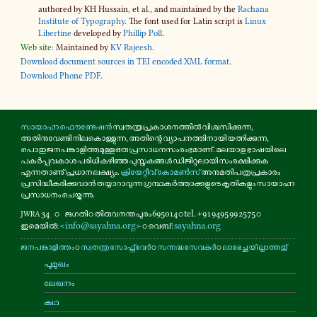
authored by KH Hussain, et al., and maintained by the
Rachana
Institute of Typography
. The font used for Latin script is
Linux
Libertine
developed by
Phillip Poll
.
Web site:
Maintained by
KV Rajeesh
.
Download document sources in TEI encoded XML format
.
Download Phone PDF
.
സാ­യാ­ഹ്ന ഫൌ­ണ്ടേ­ഷൻ
സ്വ­ത­ന്ത്ര­പ്ര­കാ­ശ­ന­ത്തിൽ വി­ശ്വ­സി­ക്കു­ന്ന,
അ­തി­നു­വേ­ണ്ടി നി­ല­കൊ­ള്ളു­ന്ന, അ­തി­ന്റെ വ്യാ­പ­ന­ത്തി­നാ­യി യ­ത്നി­ക്കു­ന്ന,
പൊ­തു­ജ­ന­പ­ങ്കാ­ളി­ത്ത­മു­ള്ള ഒരു പ്ര­സാ­ധ­ന­സം­രം­ഭ­മാ­ണ്. മലയാള ഭാ­ഷ­യി­ലെ
പ­കർ­പ്പ­വ­കാ­ശ പരിധി ക­ഴി­ഞ്ഞ പു­സ്ത­ക­ങ്ങൾ ഡി­ജി­റ്റ­ലാ­യി സം­ര­ക്ഷി­ക്കു­ക
എ­ന്ന­താ­ണു് പ്ര­ധാ­ന ല­ക്ഷ്യം.
ക്രി­യേ­റ്റീ­വ് കോ­മൺ­സ്
അ­നു­മ­തി­പ­ത്ര­പ്ര­കാ­രം
പ്ര­സി­ദ്ധീ­ക­രി­ക്കു­വാൻ ത­യ്യാ­റാ­വു­ന്ന ഗ്ര­ന്ഥ­കർ­ത്താ­ക്ക­ളു­ടെ കൃ­തി­ക­ളും സാ­യാ­ഹ്ന
പ്ര­സാ­ധ­നം ചെ­യ്യു­ന്നു.
34
⚬
ജഗതി ⚬ തി­രു­വ­ന­ന്ത­പു­രം 695014 ⚬ tel. +91 9495 99 2575 ⚬
JWRA
ഇ­മെ­യിൽ:
<info@sayahna.org>
⚬ വെബ്:
sayahna.org
ജ­ന­പ­ങ്കാ­ളി­ത്തം
⚬
സ്വ­ത­ന്ത്ര സോ­ഫ്റ്റ്‌­വേർ
⚬
സ­ന്ന­ദ്ധ­സേ­വ­കർ
⚬
ലാ­ഭേ­ച്ഛ­യി­ല്ലാ­ത്ത­തു്
പൂ­മു­ഖം
ലേഖനം
കഥ