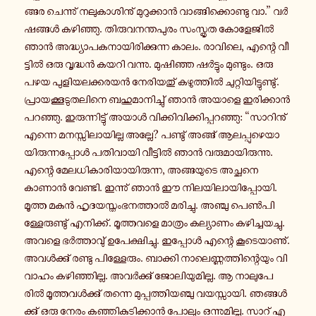
ങ്ങ­ര ചെ­ന്നു് ന­ലു­കാ­ശി­നു് മു­റു­ക്കാൻ വാ­ങ്ങി­ക്കൊ­ണ്ടു വാ.” വർ­
ഷ­ങ്ങൾ ക­ഴി­ഞ്ഞു. തി­രു­വ­ന­ന്ത­പു­രം സം­സ്കൃ­ത കോ­ളേ­ജിൽ
ഞാൻ അ­ദ്ധ്യാ­പ­ക­നാ­യി­രി­ക്കു­ന്ന കാലം. രാ­വി­ലെ, എന്റെ വീ­
ട്ടിൽ ഒരു വൃ­ദ്ധൻ കയറി വന്നു. മു­ഷി­ഞ്ഞ ഷർ­ട്ടും മു­ണ്ടും. ഒരു
പഴയ പു­ളി­യ­ല­ക്ക­ര­യൻ നേ­രി­യ­തു് ക­ഴു­ത്തിൽ ചു­റ്റി­യി­ട്ടു­ണ്ടു്.
പ്രാ­യ­ക്കൂ­ടു­ത­ലി­നെ ബ­ഹു­മാ­നി­ച്ചു് ഞാൻ അയാളെ ഇ­രി­ക്കാൻ
പ­റ­ഞ്ഞു. ഇ­രു­ന്നി­ട്ടു് അയാൾ വി­ക്കി­വി­ക്കി­പ്പ­റ­ഞ്ഞു: “സാ­റി­നു്
എന്നെ മ­ന­സ്സി­ലാ­യി­ല്ല അല്ലേ? പ­ണ്ടു് അങ്ങ് ആ­ല­പ്പു­ഴെ­യാ­
യി­രു­ന്ന­പ്പോൾ പ­തി­വാ­യി വീ­ട്ടിൽ ഞാൻ വ­രു­മാ­യി­രു­ന്നു.
എന്റെ മേ­ല­ധി­കാ­രി­യാ­യി­രു­ന്ന, അ­ങ്ങ­യു­ടെ അ­ച്ഛ­നെ
കാണാൻ വേ­ണ്ടി. ഇ­ന്നു് ഞാൻ ഈ നി­ല­യി­ലാ­യി­പ്പോ­യി.
മൂത്ത മകൻ ഹൃ­ദ­യ­സ്തം­ഭ­ന­ത്താൽ മ­രി­ച്ചു. അഞ്ചു പെൺ­പി­
ള്ളേ­രു­ണ്ടു് എ­നി­ക്ക്. മൂ­ത്ത­വ­ളെ മാ­ത്രം ക­ല്യാ­ണം ക­ഴി­ച്ച­യ­ച്ചു.
അവളെ ഭർ­ത്താ­വു് ഉ­പേ­ക്ഷി­ച്ചു. ഇ­പ്പോൾ എന്റെ കൂ­ടെ­യാ­ണു്.
അ­വൾ­ക്കു് രണ്ടു പി­ള്ളേ­രും. ബാ­ക്കി നാ­ലെ­ണ്ണ­ത്തി­ന്റെ­യും വി­
വാ­ഹം ക­ഴി­ഞ്ഞി­ല്ല. അ­വർ­ക്കു് ജോ­ലി­യു­മി­ല്ല. ആ നാ­ലു­പേ­
രിൽ മൂ­ത്ത­വൾ­ക്കു് തന്നെ മു­പ്പ­ത്തി­യ­ഞ്ചു വ­യ­സ്സാ­യി. ഞ­ങ്ങൾ­
ക്കു് ഒരു നേരം ക­ഞ്ഞി­കു­ടി­ക്കാൻ പോലും ഒ­ന്നു­മി­ല്ല. സാറ് എ­