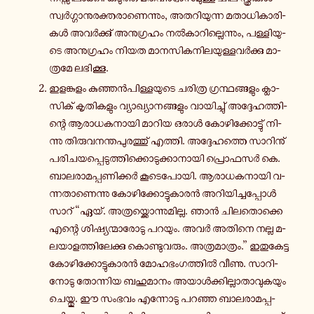
സ്വർ­ഗ്ഗാ­നു­ര­ക്ത­രാ­ണെ­ന്നും, അ­ത­റി­യു­ന്ന മ­താ­ധി­കാ­രി­
കൾ അ­വർ­ക്കു് അ­നു­ഗ്ര­ഹം നൽ­കാ­റി­ല്ലെ­ന്നും, പ­ള്ളി­യു­
ടെ അ­നു­ഗ്ര­ഹം നിയത മാ­ന­സി­ക­നി­ല­യു­ള്ള­വർ­ക്കു മാ­
ത്ര­മേ ല­ഭി­ക്കൂ.
ഇ­ള­ങ്കു­ളം കു­ഞ്ഞൻ­പി­ള്ള­യു­ടെ ച­രി­ത്ര ഗ്ര­ന്ഥ­ങ്ങ­ളും ക്ലാ­
സി­ക് കൃ­തി­ക­ളും വ്യാ­ഖ്യാ­ന­ങ്ങ­ളും വാ­യി­ച്ചു് അ­ദ്ദേ­ഹ­ത്തി­
ന്റെ ആ­രാ­ധ­ക­നാ­യി മാറിയ ഒരാൾ കോ­ഴി­ക്കോ­ട്ടു് നി­
ന്നു തി­രു­വ­ന­ന്ത­പു­ര­ത്തു് എത്തി. അ­ദ്ദേ­ഹ­ത്തെ സാ­റി­നു്
പ­രി­ച­യ­പ്പെ­ടു­ത്തി­ക്കൊ­ടു­ക്കാ­നാ­യി പ്രൊ­ഫ­സർ കെ.
ബാ­ല­രാ­മ­പ്പ­ണി­ക്കർ കൂ­ടെ­പോ­യി. ആ­രാ­ധ­ക­നാ­യി വ­
ന്ന­താ­ണെ­ന്നു കോ­ഴി­ക്കോ­ട്ടു­കാ­രൻ അ­റി­യി­ച്ച­പ്പോൾ
സാറ് “ഏയ്. അ­ത്ര­യ്ക്കൊ­ന്നു­മി­ല്ല. ഞാൻ ചി­ല­തൊ­ക്കെ
എന്റെ ശി­ഷ്യ­ന്മാ­രോ­ടു പറയും. അവർ അതിനെ നല്ല മ­
ല­യാ­ള­ത്തി­ലേ­ക്കു കൊ­ണ്ടു­വ­രും. അ­ത്ര­മാ­ത്രം.” ഇ­തു­കേ­ട്ട
കോ­ഴി­ക്കോ­ട്ടു­കാ­രൻ മോ­ഹ­ഭം­ഗ­ത്തിൽ വീണു. സാ­റി­
നോ­ടു തോ­ന്നി­യ ബ­ഹു­മാ­നം അ­യാൾ­ക്കി­ല്ലാ­താ­വു­ക­യും
ചെ­യ്തു. ഈ സംഭവം എ­ന്നോ­ടു പറഞ്ഞ ബാ­ല­രാ­മ­പ്പ­