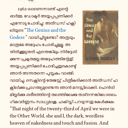
1962-​ലാണെന്നാണു് എന്റെ
ഓർമ്മ. ഡോ­ക്ടർ അ­യ്യ­പ്പ­പ്പ­ണി­ക്കർ
എ­ന്നോ­ടു ചോ­ദി­ച്ചു: അൽഡസ് ഹ­ക്സി­
ലി­യു­ടെ “
The Genius and the
Godess
” വാ­യി­ച്ചി­ട്ടു­ണ്ടോ? അ­ത്ര­യും
മാ­ത്ര­മേ അ­ദ്ദേ­ഹം ചോ­ദി­ച്ചു­ള്ളൂ. അ­
തിൽ­ക്കൂ­ടു­തൽ എ­ന്തെ­ങ്കി­ലും നിർ­ദ്ദേ­ശി­
ക്കു­ന്ന പ്ര­കൃ­ത­മ­ല്ല അ­ദ്ദേ­ഹ­ത്തി­ന്റേ­തു്.
അ­യ്യ­പ്പ­പ്പ­ണി­ക്കർ ചോ­ദി­ച്ച­തു­കൊ­ണ്ടു്
ഞാൻ അ­ന്നു­ത­ന്നെ പു­സ്ത­കം വാ­ങ്ങി.
വാ­യി­ച്ചു. സെ­ക്സി­ന്റെ തേ­ജ­സ്സ് ചി­ത്രീ­ക­രി­ക്കാൻ അൽഡസ് ഹ­
ക്സി­ലി­ക്കു പ്രാ­ഗ­ത്ഭ്യ­മു­ണ്ടെ­ന്നു ഞാൻ മ­ന­സ്സി­ലാ­ക്കി. ഹെൻ­ട്രി
മി­ല്ലർ­ക്കു ശ­രീ­ര­ത്തി­ന്റെ ത­ല­ത്തി­ലേ­ക്കു താ­ഴ്‌­ന്നെ­ങ്കി­ലേ ലൈം­
ഗി­ക­വർ­ണ്ണ­നം സാ­ധ്യ­മാ­കൂ. ഹ­ക്സ്ലി പ­റ­യു­ന്ന­തു കേൾ­ക്കു­ക:
”That night of the twenty-​third of April we were in
the Other World, she and I, the dark, wordless
heaven of nakedness and touch and fusion. And