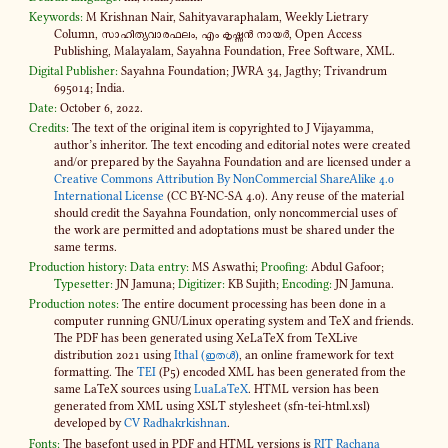
Keywords:
M Krishnan Nair, Sahityavaraphalam, Weekly Lietrary
Column, സാ­ഹി­ത്യ­വാ­ര­ഫ­ലം, എം കൃ­ഷ്ണൻ നായർ, Open Access
Publishing, Malayalam, Sayahna Foundation, Free Software, XML.
Digital Publisher:
Sayahna Foundation; JWRA 34, Jagthy; Trivandrum
695014; India.
Date:
October 6, 2022.
Credits:
The text of the original item is copyrighted to J Vijayamma,
author’s inheritor. The text encoding and editorial notes were created
and​/or prepared by the Sayahna Foundation and are licensed under a
Creative Commons Attribution By NonCommercial ShareAlike 4​.0
International License
(CC BY-​NC-SA 4​.0). Any reuse of the material
should credit the Sayahna Foundation, only noncommercial uses of
the work are permitted and adoptations must be shared under the
same terms.
Production history:
Data entry:
MS Aswathi;
Proofing:
Abdul Gafoor;
Typesetter:
JN Jamuna;
Digitizer:
KB Sujith;
Encoding:
JN Jamuna.
Production notes:
The entire document processing has been done in a
computer running GNU/Linux operating system and TeX and friends.
The PDF has been generated using XeLaTeX from TeXLive
distribution 2021 using
Ithal (ഇതൾ)
, an online framework for text
formatting. The
TEI
(P5) encoded XML has been generated from the
same LaTeX sources using
LuaLaTeX
. HTML version has been
generated from XML using XSLT stylesheet (sfn-​tei-html.xsl)
developed by
CV Radhakrkishnan
.
Fonts:
The basefont used in PDF and HTML versions is
RIT Rachana