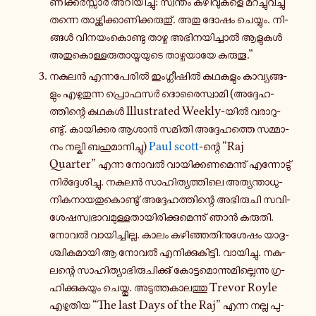
ണി­ക്കർ­സ്സാർ അ­റി­യി­ച്ചു: സ്വ­ന്തം ക­ഴി­വു­ക­ളെ മ­റ­ച്ചു­വ­ച്ചു്
തന്നെ താ­ഴ്ത്തി­ക്കാ­ണി­ക്ക­രു­തു്. അതു ദോഷം ചെ­യ്യും. നി­
ങ്ങൾ വി­ന­യം­കൊ­ണ്ടു താഴ്ച അ­ഭി­ന­യി­ച്ചാൽ ആളുകൾ
അ­തു­കൊ­ള്ള­രു­താ­യ്മ­യു­ടെ താ­ഴ്ച­യാ­യേ കരുതൂ.”
നകുലൻ എ­ന്ന­പേ­രിൽ ഇം­ഗ്ലീ­ഷിൽ ക­ഥ­ക­ളും കാ­വ്യ­ങ്ങ­
ളും എ­ഴു­തു­ന്ന പ്രൊ­ഫ­സർ ദൊ­രൈ­സ്വാ­മി (അ­ദ്ദേ­ഹ­
ത്തി­ന്റെ കഥകൾ Illustrated Weekly-​യിൽ വ­രാ­റു­
ണ്ടു്. കാ­യി­ക്ക­ര ആശാൻ സമിതി അ­ദ്ദേ­ഹ­ത്തെ സ­മ്മാ­
നം നല്കി ബ­ഹു­മാ­നി­ച്ചു)
Paul scott
-ന്റെ “Raj
Quarter” എന്ന നോവൽ വാ­യി­ക്ക­ണ­മെ­ന്നു് എ­ന്നോ­ടു്
നിർ­ദ്ദേ­ശി­ച്ചു. നകുലൻ സാ­ഹി­ത്യ­ത്തി­ലെ അ­ത്യ­ന്താ­ധു­
നി­ക­നാ­യ­തു­കൊ­ണ്ടു് അ­ദ്ദേ­ഹ­ത്തി­ന്റെ അ­ഭി­രു­ചി സ­വി­
ശേ­ഷ­സ്വ­ഭാ­വ­മു­ള്ള­താ­യി­രി­ക്കു­മെ­ന്നു് ഞാൻ കരുതി.
നോവൽ വാ­യി­ച്ചി­ല്ല. കാലം ക­ഴി­ഞ്ഞ­തി­നു­ശേ­ഷം യാ­ദൃ­
ശ്ചി­ക­മാ­യി ആ നോവൽ എ­നി­ക്കു­കി­ട്ടി. വാ­യി­ച്ചു. ന­കു­
ല­ന്റെ സാ­ഹി­ത്യാ­ഭി­രു­ചി­ക്കു് കോ­ട്ട­മൊ­ന്നു­മി­ല്ലെ­ന്നു ഗ്ര­
ഹി­ക്കു­ക­യും ചെ­യ്തു. അ­ടു­ത്ത­കാ­ല­ത്തു Trevor Royle
എ­ഴു­തി­യ “The last Days of the Raj” എന്ന നല്ല പു­