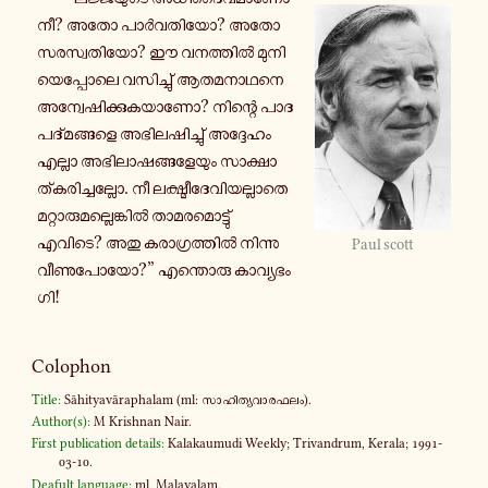
നീ? അതോ പാർ­വ­തി­യോ? അതോ
സ­ര­സ്വ­തി­യോ? ഈ വ­ന­ത്തിൽ മു­നി­
യെ­പ്പോ­ലെ വ­സി­ച്ചു് ആ­ത­മ­നാ­ഥ­നെ
അ­ന്വേ­ഷി­ക്കു­ക­യാ­ണോ? നി­ന്റെ പാ­ദ­
പ­ദ്മ­ങ്ങ­ളെ അ­ഭി­ല­ഷി­ച്ചു് അ­ദ്ദേ­ഹം
എല്ലാ അ­ഭി­ലാ­ഷ­ങ്ങ­ളേ­യും സാ­ക്ഷാ­
ത്ക­രി­ച്ച­ല്ലോ. നീ ല­ക്ഷ്മീ­ദേ­വി­യ­ല്ലാ­തെ
മ­റ്റാ­രു­മ­ല്ലെ­ങ്കിൽ താ­മ­ര­മൊ­ട്ടു്
എവിടെ? അതു ക­രാ­ഗ്ര­ത്തിൽ നി­ന്നു
Paul scott
വീ­ണു­പോ­യോ?” എ­ന്തൊ­രു കാ­വ്യ­ഭം­
ഗി!
Colophon
Title:
Sāhityavāraphalam (ml: സാ­ഹി­ത്യ­വാ­ര­ഫ­ലം).
Author(s):
M Krishnan Nair.
First publication details:
Kalakaumudi Weekly; Trivandrum, Kerala; 1991-
03-10.
Deafult language:
ml, Malayalam.