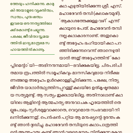
ത്തേ­യും ഹ­നി­ക്കു­ന്നു. കാ­മു­
ക­ഥ എ­ഴു­തി­യി­രി­ക്കു­ന്നു ശ്രീ. എസ്.
കി അ­യാ­ളു­ടെ വ്യ­ക്തി­ത്വം,
മ­ഹാ­ദേ­വൻ തമ്പി (ക­ലാ­കൗ­മു­ദി).
സ്വ­ത്വം, പു­രു­ഷ­ത്വം
‘ആ­കാ­ശ­ത്തേ­ക്കു­ള്ള വഴി’ എ­ന്നു്
ഇവയെ ഔ­ന്ന­ത്യ­ത്തി­ലേ­
ക­ഥ­യു­ടെ പേരു്. മ­ഹ­ദേ­വൻ തമ്പി
ക്കു് കൊ­ണ്ടു് ചെ­ല്ലു­ന്നു.
നല്ല ക­ഥാ­കാ­ര­നാ­ണു്. അ­തു­കൊ­
പക്ഷേ, ജീ­വി­താ­സ്ത­മ­യ­
ണ്ടു് അ­ദ്ദേ­ഹം ഭം­ഗി­യാ­യി കഥ പ­റ­
ത്തിൽ ഭാര്യ മാ­ത്ര­മേ സ­
ഹാ­യ­ത്തി­നു് കാണൂ.
ഞ്ഞി­രി­ക്കു­ന്നു­വെ­ന്നു് ഞാ­നെ­ഴു­തി­
യാൽ അതു് അ­ദ്ദേ­ഹ­ത്തി­നു് ‘കോ­
പ്ലി­മെ­ന്റാ’യി—അ­ഭി­ന­ന്ദ­ന­മാ­യി—ഭ­വി­ക്കു­ക­യി­ല്ല. ചി­ര­പ­രി­ചി­
ത­മാ­യ രൂ­പ­ത്തിൽ സാ­മൂ­ഹി­ക­വും മാ­ന­സി­ക­വു­മാ­യ നി­രീ­ക്ഷ­
ണ­ങ്ങ­ളെ അ­ദ്ദേ­ഹം ഉൾ­ക്കൊ­ള്ളി­ച്ചി­രി­ക്കു­ന്നു. പക്ഷേ, നി­ത്യ­
ജീ­വി­ത യാ­ഥാർ­ത്ഥ്യ­ത്തി­ന­പ്പു­റ­ത്തു് ക­ല­യി­ടേ ഉ­ത്കൃ­ഷ്ട­ത­മ­മാ­
യ സ­ത്യ­മു­ണ്ടു്. ആ സത്യം ഇ­ക്ക­ഥ­യി­ലി­ല്ല. അ­തി­നാ­ലാ­ണു് ക­ഥ­
യി­ലെ ആ­ളി­ന്റെ ആ­ത്മ­ഹ­ത്യ അ­നു­വാ­ച­ക ഹൃ­ദ­യ­ത്തിൽ തെ­
ല്ലു­പോ­ലും സ്പർ­ശ­മു­ള­വാ­ക്കാ­തെ, വെ­റു­മൊ­രു സം­ഭ­വ­മാ­യി നി­
ല­നിൽ­ക്കു­ന്ന­തു്. പെൻഷൻ പ­റ്റി­യ ആ മ­നു­ഷ്യ­ന്റെ ദു­ര­ന്തം ക­
ണ്ടു് ഞാൻ ദുഃ­ഖി­ച്ചു. മ­ഹാ­ദേ­വൻ ത­മ്പി­യു­ടെ ക­ഥാ­പാ­ത്ര­ത്തി­
ന്റെ ആ­ത്മ­ഹ­ത്യ ക­ണ്ടു് ഞാൻ വളരെ നേരം നിൽ­ക്കു­ന്ന കോ­ട്ടു­