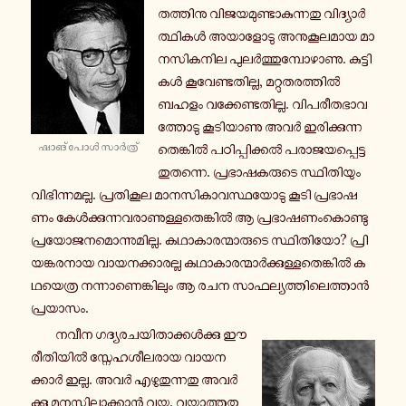
ത­ത്തി­നു വി­ജ­യ­മു­ണ്ടാ­കു­ന്ന­തു വി­ദ്യാർ­
ത്ഥി­കൾ അ­യാ­ളോ­ടു അ­നു­കൂ­ല­മാ­യ മാ­
ന­സി­ക­നി­ല പു­ലർ­ത്തു­മ്പോ­ഴാ­ണു. കു­ട്ടി­
കൾ കൂ­വേ­ണ്ട­തി­ല്ല, മ­റ്റു­ത­ര­ത്തിൽ
ബഹളം വ­ക്കേ­ണ്ട­തി­ല്ല. വി­പ­രീ­ത­ഭാ­വ­
ത്തോ­ടു കൂ­ടി­യാ­ണു അവർ ഇ­രി­ക്കു­ന്ന­
ഷാങ് പോൾ സാർ­ത്ര്
തെ­ങ്കിൽ പ­ഠി­പ്പി­ക്കൽ പ­രാ­ജ­യ­പ്പെ­ട്ട­
തു­ത­ന്നെ. പ്ര­ഭാ­ഷ­ക­രു­ടെ സ്ഥി­തി­യും
വി­ഭി­ന്ന­മ­ല്ല. പ്ര­തി­കൂ­ല മാ­ന­സി­കാ­വ­സ്ഥ­യോ­ടു കൂടി പ്ര­ഭാ­ഷ­
ണം കേൾ­ക്കു­ന്ന­വ­രാ­ണു­ള്ള­തെ­ങ്കിൽ ആ പ്ര­ഭാ­ഷ­ണം­കൊ­ണ്ടു
പ്ര­യോ­ജ­ന­മൊ­ന്നു­മി­ല്ല. ക­ഥാ­കാ­ര­ന്മാ­രു­ടെ സ്ഥി­തി­യോ? പ്രി­
യ­ങ്ക­ര­നാ­യ വാ­യ­ന­ക്കാ­ര­ല്ല ക­ഥാ­കാ­ര­ന്മാർ­ക്കു­ള്ള­തെ­ങ്കിൽ ക­
ഥ­യെ­ത്ര ന­ന്നാ­ണെ­ങ്കി­ലും ആ രചന സാ­ഫ­ല്യ­ത്തി­ലെ­ത്താൻ
പ്ര­യാ­സം.
നവീന ഗ­ദ്യ­ര­ച­യി­താ­ക്കൾ­ക്കു ഈ
രീ­തി­യിൽ സ്നേ­ഹ­ശീ­ല­രാ­യ വാ­യ­ന­
ക്കാർ ഇല്ല. അവർ എ­ഴു­തു­ന്ന­തു അ­വർ­
ക്കു മ­ന­സ്സി­ലാ­ക്കാൻ വയ്യ. വ­യ്യാ­ത്ത­തു­