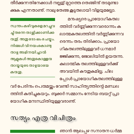
തീർ­ക്കു­ന്ന­തി­നേ­ക്കാൾ ന­ല്ല­തു് മു­റ്റ­ത്തെ തെ­ങ്ങി­നു് ത­ട­മു­ണ്ടാ­
ക്കു­ക എ­ന്ന­താ­ണു്. നാലു തേങ്ങ കൂ­ടു­ത­ലാ­യി വി­ള­യു­മ­ല്ലോ.
മ­നു­ഷ്യ­രെ പ്രാ­യോ­ഗി­ക­ത­ല­
സ്വ­ന്തം ക­ഴി­വു­ക­ളെ മ­റ­ച്ചു­വ­
ത്തിൽ വർ­ണ്ണി­ക്കു­ന്ന­വ­രൊ­ന്നും ക­
ച്ചു് തന്നെ താ­ഴ്ത്തി­ക്കാ­ണി­ക്ക­
ലാ­ത്മ­ക­ത­ല­ത്തിൽ വർ­ണ്ണി­ക്കു­ന്ന­വ­
രു­തു്. അതു ദോഷം ചെ­യ്യും.
രെ­ന്നും തരം തി­രി­ക്കാം. പ്രാ­യോ­
നി­ങ്ങൾ വി­ന­യം­കൊ­ണ്ടു
ഗി­ക­ത­ല­ത്തി­ലു­ള്ള­വർ ധ­ന­മാർ­
താഴ്ച അ­ഭി­ന­യി­ച്ചാൽ
ജ്ജി­ക്കു­ന്നു, ജോ­ലി­യിൽ ഉ­യ­രു­ന്നു.
ആളുകൾ അ­തു­കൊ­ള്ള­രു­
ക­ലാ­ത്മി­ക ത­ല­ത്തി­ലു­ള്ള­വർ­ക്കു്
താ­യ്മ­യു­ടെ താ­ഴ്ച­യാ­യേ
അവയിൽ കൗ­തു­ക­മി­ല്ല. ചി­ല­
കരുതൂ.
പ്പോൾ പ്രാ­യോ­ഗി­ക­ത­ല­ത്തി­ലു­ള്ള­
വർ പേ­രി­നും പെ­രു­മ­യ്ക്കും വേ­ണ്ടി സാ­ഹി­ത്യ­ത്തി­ന്റെ മ­ണ്ഡ­ല­
ത്തിൽ കു­തി­ച്ചു­ക­യ­റും. ബു­ക്കർ സ­മ്മാ­നം നേടിയ ബ­യ­റ്റ് പ്രാ­
യോ­ഗി­ക മ­നഃ­സ്ഥി­തി­യു­ള്ള­വ­രാ­ണു്.
സത്യം എത്ര വി­ചി­ത്രം
ഞാൻ ആ­ല­പ്പു­ഴ സനാതന ധർ­മ്മ­