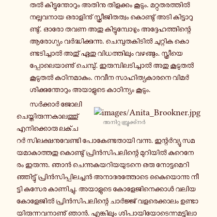
തൽ കി­ട്ടു­ന്തോ­റും അതിനു തി­ള­ക്കം കൂടും. മ­റ്റു­ത­ര­ത്തിൽ
ന­ല്ല­വ­നാ­യ ഒ­രാ­ളി­നു് സ്ത്രീ­ജി­ത­ത്വം കൊ­ണ്ടു് അടി കി­ട്ടാ­റു­
ണ്ടു്. ഓരോ തവണ അതു കി­ട്ടു­മ്പോ­ഴും അ­ദ്ദേ­ഹ­ത്തി­ന്റെ
ആ­രോ­ഗ്യം വർ­ദ്ധി­ക്കു­ന്നു. ചെ­മ്പു­ത­കി­ടിൽ ചു­റ്റി­ക കൊ­
ണ്ട­ടി­ച്ചാൽ അതു് ഏതു വി­ധ­ത്തി­ലും വ­ഴ­ങ്ങും. സ്ത്രീ­യെ­
പ്പോ­ലെ­യാ­ണു് ചെ­മ്പു്. ഇ­രു­മ്പി­ല­ടി­ച്ചാൽ അതു കൂ­ടു­തൽ
കൂ­ടു­തൽ ക­ഠി­ന­മാ­കും. നവീന സാ­ഹി­ത്യ­കാ­ര­നെ വി­മർ­
ശി­ക്കു­ന്തോ­റും അ­യാ­ളു­ടെ കാ­ഠി­ന്യം കൂടും.
സർ­ക്കാർ ജോ­ലി­
ചെ­യ്തി­രു­ന്ന­കാ­ല­ത്തു്
അ­നി­റ്റ ബ്രൂ­ക്ക്നർ
എ­നി­ക്കൊ­രു ല­ക്ച­
റർ സി­ല­ക്ഷ­നു­വേ­ണ്ടി പോ­കേ­ണ്ട­താ­യി വന്നു. ഇ­ന്റർ­വ്യൂ സ­മ­
യ­മാ­കാ­ത്ത­തു കൊ­ണ്ടു് പ്രിൻ­സി­പ­ലി­ന്റെ മു­റി­യിൽ കു­റെ­നേ­
രം ഇ­രു­ന്നു. ഞാൻ ചെ­ന്നു­ക­യ­റി­യ­യു­ട­നെ ഒരു നോ­ട്ട­മെ­റി­
ഞ്ഞി­ട്ടു് പ്രിൻ­സി­പ്പി­ല­ച്ചൻ അ­നാ­ദ­ര­ത്തോ­ടെ കൈ­യൊ­ന്നു നീ­
ട്ടി കസേര കാ­ണി­ച്ചു. അ­യാ­ളു­ടെ കോ­ളേ­ജി­നെ­ക്കാൾ വലിയ
കോ­ളേ­ജിൽ പ്രിൻ­സി­പ­ലി­ന്റെ ചാർ­ജ്ജ് വ­ള­രെ­ക്കാ­ലം ഉ­ണ്ടാ­
യി­രു­ന്ന­വ­നാ­ണു് ഞാൻ. എ­ങ്കി­ലും ശി­പാ­യി­യോ­ടെ­ന്ന­മ­ട്ടി­ലാ­