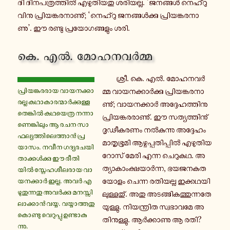
ദി ദി­ന­പ­ത്ര­ത്തിൽ എ­ഴു­തി­യ­തു ശ­രി­യ­ല്ല. ‘ജ­ന­ങ്ങൾ നെ­ഹ്റു­
വി­നു പ്രി­യ­ങ്ക­ര­നാ­ണു്; ‘നെ­ഹ്റു ജ­ന­ങ്ങൾ­ക്കു പ്രി­യ­ങ്ക­ര­നാ­
ണു’. ഈ രണ്ടു പ്ര­യോ­ഗ­ങ്ങ­ളും ശരി.
കെ. എൽ. മോ­ഹ­ന­വർ­മ്മ
ശ്രീ. കെ. എൽ. മോ­ഹ­ന­വർ­
പ്രി­യ­ങ്ക­ര­രാ­യ വാ­യ­ന­ക്കാ­
മ്മ വാ­യ­ന­ക്കാർ­ക്കു പ്രി­യ­ങ്ക­ര­നാ­
ര­ല്ല ക­ഥാ­കാ­ര­ന്മാർ­ക്കു­ള്ള­
ണു്; വാ­യ­ന­ക്കാർ അ­ദ്ദേ­ഹ­ത്തി­നു
തെ­ങ്കിൽ ക­ഥ­യെ­ത്ര ന­ന്നാ­
പ്രി­യ­ങ്ക­ര­രാ­ണു്. ഈ സ­ത്യ­ത്തി­നു്
ണെ­ങ്കി­ലും ആ രചന സാ­
ദൃ­ഢീ­ക­ര­ണം നൽ­കു­ന്നു അ­ദ്ദേ­ഹം
ഫ­ല്യ­ത്തി­ലെ­ത്താൻ പ്ര­
മാ­തൃ­ഭൂ­മി ആ­ഴ്ച­പ്പ­തി­പ്പിൽ എ­ഴു­തി­യ
യാ­സം. നവീന ഗ­ദ്യ­ര­ച­യി­
റോസ് മേരി എന്ന ചെ­റു­ക­ഥ. അ­
താ­ക്കൾ­ക്കു ഈ രീ­തി­
ത്യാ­കാം­ക്ഷ­യാർ­ന്ന, ഭ­യ­ജ­ന­ക­ത­
യിൽ സ്നേ­ഹ­ശീ­ല­രാ­യ വാ­
യോ­ളം ചെന്ന ര­തി­യ­ല്ല ഇ­ക്ക­ഥ­യി­
യ­ന­ക്കാർ ഇല്ല. അവർ എ­
ഴു­തു­ന്ന­തു അ­വർ­ക്കു മ­ന­സ്സി­
ലു­ള്ള­തു്. അതു അ­ട­ങ്ങി­ക­ത്തു­ന്ന­തേ­
ലാ­ക്കാൻ വയ്യ. വ­യ്യാ­ത്ത­തു­
യു­ള്ളു. നി­യ­ന്ത്രി­ത സ്വ­ഭാ­വ­മേ അ­
കൊ­ണ്ടു വെ­റു­പ്പു ഉ­ണ്ടാ­കു­
തി­നു­ള്ളു. ആർ­ക്കാ­ണു ആ രതി?
ന്നു.