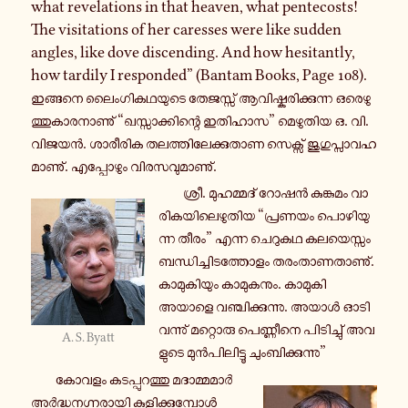
what revelations in that heaven, what pentecosts!
The visitations of her caresses were like sudden
angles, like dove discending. And how hesitantly,
how tardily I responded” (Bantam Books, Page 108).
ഇ­ങ്ങ­നെ ലൈം­ഗി­ക­ഥ­യു­ടെ തേ­ജ­സ്സ് ആ­വി­ഷ്ക­രി­ക്കു­ന്ന ഒ­രെ­ഴു­
ത്തു­കാ­ര­നാ­ണു് “ഖ­സ്സാ­ക്കി­ന്റെ ഇ­തി­ഹാ­സ” മെ­ഴു­തി­യ ഒ. വി.
വിജയൻ. ശാ­രീ­രി­ക ത­ല­ത്തി­ലേ­ക്കു­താ­ണ സെ­ക്സ് ജു­ഗു­പ്സാ­വ­ഹ­
മാ­ണു്. എ­പ്പോ­ഴും വി­ര­സ­വു­മാ­ണു്.
ശ്രീ. മു­ഹ­മ്മ­ദ് റോഷൻ കു­ങ്കു­മം വാ­
രി­ക­യി­ലെ­ഴു­തി­യ “പ്ര­ണ­യം പൊ­ഴി­യു­
ന്ന തീരം” എന്ന ചെ­റു­ക­ഥ ക­ല­യെ­സ്സം­
ബ­ന്ധി­ച്ചി­ട­ത്തോ­ളം ത­രം­താ­ണ­താ­ണു്.
കാ­മു­കി­യും കാ­മു­ക­നും. കാ­മു­കി
അയാളെ വ­ഞ്ചി­ക്കു­ന്നു. അയാൾ ഓ­ടി­
വ­ന്നു് മ­റ്റൊ­രു പെ­ണ്ണീ­നെ പി­ടി­ച്ചു് അ­വ­
A. S. Byatt
ളു­ടെ മുൻ­പി­ലി­ട്ടൂ ചും­ബി­ക്കു­ന്നു”
കോവളം ക­ട­പ്പു­റ­ത്തു മ­ദാ­മ്മ­മാർ
അർ­ദ്ധ­ന­ഗ്ന­രാ­യി കു­ളി­ക്കു­മ്പോൾ