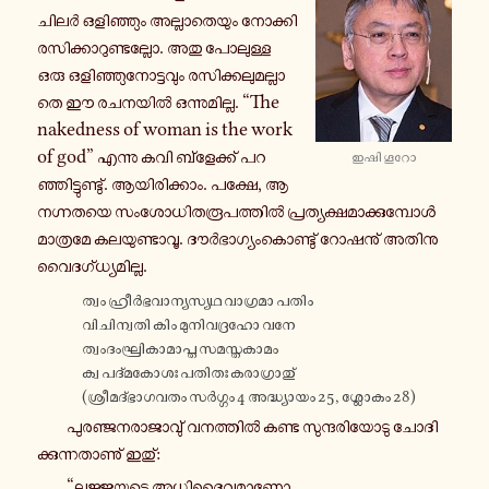
ചിലർ ഒ­ളി­ഞ്ഞും അ­ല്ലാ­തെ­യും നോ­ക്കി­
ര­സി­ക്കാ­റു­ണ്ട­ല്ലോ. അതു പോ­ലു­ള്ള
ഒരു ഒ­ളി­ഞ്ഞു­നോ­ട്ട­വും ര­സി­ക്ക­ലു­മ­ല്ലാ­
തെ ഈ ര­ച­ന­യിൽ ഒ­ന്നു­മി­ല്ല. “The
nakedness of woman is the work
of god” എന്നു കവി ബ്ളേ­ക്ക് പ­റ­
ഇഷി ഗൂറോ
ഞ്ഞി­ട്ടു­ണ്ടു്. ആ­യി­രി­ക്കാം. പക്ഷേ, ആ
ന­ഗ്ന­ത­യെ സം­ശോ­ധി­ത­രൂ­പ­ത്തിൽ പ്ര­ത്യ­ക്ഷ­മാ­ക്കു­മ്പോൾ
മാ­ത്ര­മേ ക­ല­യു­ണ്ടാ­വൂ. ദൗർ­ഭാ­ഗ്യം­കൊ­ണ്ടു് റോ­ഷ­നു് അ­തി­നു­
വൈ­ദ­ഗ്ധ്യ­മി­ല്ല.
ത്വം ഹ്രീർ­ഭ­വാ­ന്യ­സ്യ­ഥ വാ­ഗ്ര­മാ പതിം
വി­ചി­ന്വ­തി കിം മു­നി­വ­ദ്ര­ഹോ വനേ
ത്വം­ദം­ഘ്രി­കാ­മാ­പ്ത സ­മ­സ്ത­കാ­മം
ക്വ പ­ദ്മ­കോ­ശഃ പതിതഃ ക­രാ­ഗ്രാ­തു്
(ശ്രീ­മ­ദ്ഭാ­ഗ­വ­തം സർ­ഗ്ഗം 4 അ­ദ്ധ്യാ­യം 25, ശ്ലോ­കം 28)
പു­ര­ഞ്ജ­ന­രാ­ജാ­വു് വ­ന­ത്തിൽ കണ്ട സു­ന്ദ­രി­യോ­ടു ചോ­ദി­
ക്കു­ന്ന­താ­ണു് ഇതു്:
“ല­ജ്ജ­യു­ടെ അ­ധി­ദൈ­വ­മാ­ണോ