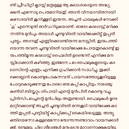
ണു് പ്രീ­ഡി­ഗ്രി ക്ലാ­സ്സ് മ­ത്ര­മു­ള്ള ആ ക­ലാ­ശാ­ല­യു­ടെ അ­ദ്ധ്യ­
ക്ഷൻ എ­ന്നോ­ടു പെ­രു­മാ­റി­യ­തു്. ഞാൻ വി­ന­യാ­ന്വി­ത­നാ­യി
ക­സേ­ര­യിൽ കൂ­നി­ക്കൂ­ടി ഇ­രു­ന്നു. അച്ചൻ ഫ­യ­ലു­കൾ നോ­ക്കി
‘ഗു’ എ­ന്നെ­ഴു­തി ഓർ­ഡ­റി­ടു­ക­യാ­ണു്. ഓരോ ക­ട­ലാ­സ്സ് മ­റി­ക്കു­
ന്ന­തി­നു മുൻ­പും അയാൾ ചൂ­ണ്ടു­വി­രൽ വാ­യി­ലേ­ക്കി­ട്ടു് തു­പ്പൽ
പു­ര­ട്ടും. ഞാ­ന­തു് എ­ണ്ണി­ക്കൊ­ണ്ടി­രു­ന്നു മ­ന­സ്സിൽ. ഇ­രു­പ­ത്തി­
യൊ­ന്നു തവണ ചൂ­ണ്ടു­വി­രൽ വാ­യി­ലേ­ക്കു പോ­യ­തു­കൊ­ണ്ടു് ഇ­
രു­പ­ത്തി­മൂ­ന്നു ക­ട­ലാ­സ്സ് ഫൈലിൽ ഉ­ണ്ടെ­ന്നു് എ­നി­ക്കു മ­ന­
സ്സി­ലാ­ക്കാൻ ക­ഴി­ഞ്ഞു. ഇ­ങ്ങ­നെ പല ഫൈ­ലു­ക­ളു­ടെ­യും ക­ട­
ലാ­സി­ന്റെ എണ്ണം എ­നി­ക്കു ഗ്ര­ഹി­ക്കാൻ സാ­ധി­ച്ചു. തൂ­ക്കി­
ക്കൊ­ല്ലാൻ കൊ­ണ്ടു­പോ­കു­ന്ന­വ­നു് പാ­യ­സ­ത്തോ­ടു­കൂ­ടി­യു­ള്ള
ചോ­റു­കൊ­ടു­ക്കു­ന്ന­തു പോലെ ഒരു കപ്പ് കാ­പ്പി­യും നാ­ല­ഞ്ചു
കൺ­ട്രി ബി­സ്ക­റ്റും ശി­പാ­യി എന്റെ മുൻ­പിൽ കൊ­ണ്ടു വച്ചു.
പ്രിൻ­സി­പ­ല­ച്ച­ന്റെ മുൻ­പി­ലും അ­തു­ണ്ടാ­യി. ഫൈ­ലു­കൾ ദൂരെ
മാ­റ്റി­ക്കൊ­ണ്ടു് അച്ചൻ ചൂ­ണ്ടു­വി­രൽ ഒ­ന്നു­കൂ­ടി വാ­യി­ലേ­ക്കു ക­ട­
ത്തി തു­പ്പൽ പു­ര­ട്ടി­യി­ട്ടു് കാ­പ്പി­ക്ക­പ്പ് കൈ­യി­ലെ­ടു­ത്തു. അ­ത്യു­
ക്തി­യെ­ന്നോ ക­ള്ള­മെ­ന്നോ തോ­ന്നു­ന്നു­ണ്ടാ­വാം വാ­യ­ന­ക്കാർ­
ക്കു്. ര­ണ്ടു­മ­ല്ല. ചില ശീ­ല­ങ്ങൾ മ­നു­ഷ്യ­നു മാ­റ്റാ­നൊ­ക്കു­ക­യി­ല്ല.