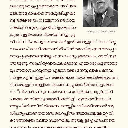
കൊ­ണ്ടു വെ­റു­പ്പു ഉ­ണ്ടാ­കു­ന്നു. ന­വീ­ന­ത­
മ­മ­ല­യാ­ള ഭാഷയെ ആ­ശ്ലേ­ഷി­ച്ചു­കൊ­
ണ്ടു ര­തി­കു­ജി­തം ന­ട­ത്തു­ന്ന­വ­രെ വാ­യ­
ന­ക്കാർ വെ­റു­പ്പോ­ടു­കൂ­ടി മാ­ത്ര­മ­ല്ല അ­റ­
വി­ല്യം ഗോൾ­ഡി­ങ്ങ്
പ്പോ­ടും കൂ­ടി­യാ­ണു വീ­ക്ഷി­ക്കു­ന്ന­തു. പ്ര­
തി­ഷേ­ധാർ­ഹ­ങ്ങ­ളാ­യ മ­ത­ങ്ങൾ ഉൽ­ക്കൊ­ള്ളു­ന്ന ‘സാ­ഹി­ത്യ­
വാ­ര­ഫ­ലം’ വാ­യി­ക്കു­ന്ന­വ­രിൽ ചി­ലർ­ക്കെ­ങ്കി­ലും ഈ അ­റ­പ്പും
വെ­റു­പ്പും ഉ­ണ്ടാ­കു­ന്നി­ല്ലേ എന്ന ചോ­ദ്യം ഉ­ണ്ടാ­കാം. അതിനു ഉ­
ത്ത­ര­മു­ണ്ടു. സാ­ഹി­ത്യ­വാ­ര­ഫ­ല­ക്കാ­ര­നു എന്തു ദോ­ഷ­മു­ണ്ടാ­യാ­
ലും അയാൾ പ­റ­യു­ന്ന­തു എ­ല്ലാ­വർ­ക്കും മ­ന­സ്സി­ലാ­കും. മ­ന­സ്സി­
ലാ­വു­ക എന്ന പ്ര­ക്രി­യ ന­ട­ക്കു­മ്പോൾ വാ­യ­ന­ക്കാർ­ക്കു ഈ ലേ­
ഖ­ന­മെ­ഴു­തു­ന്ന ആ­ളി­നെ­സ്സം­ബ­ന്ധി­ച്ചു ഒ­ര­ധീ­ശ­ഭാ­വം ഉ­ണ്ടാ­കു­
ന്നു. “നി­ങ്ങൾ പ­റ­യു­ന്ന­തൊ­ക്കെ ഞ­ങ്ങൾ­ക്കു മ­ന­സ്സി­ലാ­യി
പക്ഷേ, അ­തി­നോ­ടു യോ­ജി­ക്കു­ന്നി­ല്ല” എന്നു തനിയെ പ­റ­
ഞ്ഞു ചിലർ മാ­റി­നിൽ­ക്കു­ന്നു. മ­ന­സ്സി­ലാ­യി­ക്ക­ഴി­ഞ്ഞാൽ ആ­
ധി­പ­ത്യ­പ്ര­വ­ണ­ത­യാ­ണു. വെ­റു­പ്പി­നും അ­തു­പോ­ലു­ള്ള മറ്റു വി­
കാ­ര­ങ്ങൾ­ക്കും വലിയ സ്ഥാ­ന­മി­ല്ല. അതല്ല ദുർ­ഗ്ര­ഹ­ര­ച­ന­യെ­
സ്സം­ബ­ന്ധി­ച്ചു വാ­യ­ന­ക്കാർ­ക്കു ഉ­ണ്ടാ­കു­ന്ന മാ­ന­സി­ക­നി­ല.