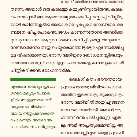
റോസ് മേ­രി­ക്കു ഒരു ത­മ്പു­രാ­നോ­ടു
തന്നെ. അയാൾ ഒരു കാ­ല­ത്തു ക­മ്മ്യൂ­ണി­സ്റ്റാ­യി­രു­ന്നു. കാലം
ചെ­ന്ന­പ്പോൾ ആ ആ­ശ­യ­മ­ങ്ങു ഉ­പേ­ക്ഷി­ച്ചു. സ്കോ­ച്ചു് വി­സ്കി­യു­
മാ­യി ക­ഴി­ഞ്ഞു­കൂ­ടി­യ അയാൾ മ­രി­ച്ച­പ്പോൾ റോസ് മേരി മ­ര­
ണ­മ­ന്വേ­ഷി­ച്ചു പോ­കു­ന്നു. ജഡം കാ­ണു­ന്ന­തോ­ടെ അ­വൾ­ക്കു
ദുഃ­ഖ­മു­ണ്ടാ­കു­ന്നു. ആ ദുഃഖം മരണം ജ­നി­പ്പി­ച്ച­ത­ല്ല. ത­മ്പു­രാ­നു
വേ­ണ്ട­തെ­ന്തോ അതു ചെ­യ്തു­കൊ­ടു­ത്തി­ല്ല­ല്ലോ എ­ന്നോർ­മ്മി­ച്ചു­
ള്ള വി­ഷാ­ദ­മാ­ണ­തു്. റോസ് മേ­രി­യു­ടെ ബോ­ധ­മ­ന­സ്സി­ലെ­യും
അ­ബോ­ധ­മ­ന­സ്സി­ലെ­യും മൃദുല ച­ല­ന­ങ്ങ­ളെ ക­ലാ­സു­ഭ­ഗ­മാ­യി
ചി­ത്രീ­ക­രി­ക്കു­ന്നു മോ­ഹ­ന­വർ­മ്മ.
ലൈം­ഗി­ക­ത്വം ഒ­ര­ന­ന്ത­മാ­യ
വ്യാ­ക­ര­ണ­ത്തെ­റ്റും പ്ര­യോ­
പ്ര­വാ­ഹ­മാ­ണു; ജീ­വി­തം പോലെ
ഗ­വൈ­ക­ല്യ­വും ര­ച­ന­ക­
അതിനു തു­ട­ക്ക­മി­ല്ല, ഒ­ടു­ക്ക­വു­മി­ല്ല.
ളിൽ വ­രു­ത്തു­ന്ന­വ­രാ­ണു്
റോസ് മേ­രി­യിൽ അതു് എ­ങ്ങ­നെ­
അ­ടു­ത്ത ഭാ­വി­യി­ലെ
യോ ത­ല­യു­യർ­ത്തി. അവൾ ആ
വലിയ നി­രൂ­പ­ക­രാ­കാൻ
ശി­ര­സ്സ് ഒന്നു പി­ടി­ച്ചു­താ­ഴ്ത്തി. എ­ങ്കി­
പോ­കു­ന്ന­തു്. അവരെ ആ­
ലും അതു് അ­പ്ര­ത്യ­ക്ഷ­മാ­യി­ല്ല. അ­
ക്ഷേ­പി­ക്കാൻ പാ­ടി­ല്ല­ല്ലോ.
ബോ­ധ­മ­ന­സ്സി­ലൂ­ടെ അതു പ്ര­വ­ഹി­