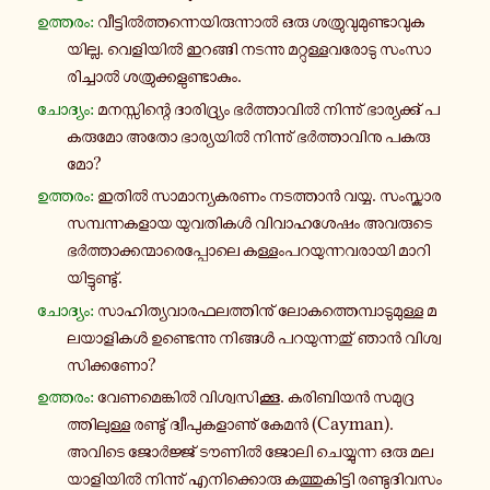
ഉ­ത്ത­രം:
വീ­ട്ടിൽ­ത്ത­ന്നെ­യി­രു­ന്നാൽ ഒരു ശ­ത്രു­വു­മു­ണ്ടാ­വു­ക­
യി­ല്ല. വെ­ളി­യിൽ ഇ­റ­ങ്ങി ന­ട­ന്നു മ­റ്റു­ള്ള­വ­രോ­ടു സം­സാ­
രി­ച്ചാൽ ശ­ത്രു­ക്ക­ളു­ണ്ടാ­കും.
ചോ­ദ്യം:
മ­ന­സ്സി­ന്റെ ദാ­രി­ദ്ര്യം ഭർ­ത്താ­വിൽ നി­ന്നു് ഭാ­ര്യ­ക്കു് പ­
ക­രു­മോ അതോ ഭാ­ര്യ­യിൽ നി­ന്നു് ഭർ­ത്താ­വി­നു പ­ക­രു­
മോ?
ഉ­ത്ത­രം:
ഇതിൽ സാ­മാ­ന്യ­ക­ര­ണം ന­ട­ത്താൻ വയ്യ. സം­സ്കാ­ര­
സ­മ്പ­ന്ന­ക­ളാ­യ യു­വ­തി­കൾ വി­വാ­ഹ­ശേ­ഷം അ­വ­രു­ടെ
ഭർ­ത്താ­ക്ക­ന്മാ­രെ­പ്പോ­ലെ ക­ള്ളം­പ­റ­യു­ന്ന­വ­രാ­യി മാ­റി­
യി­ട്ടു­ണ്ടു്.
ചോ­ദ്യം:
സാ­ഹി­ത്യ­വാ­ര­ഫ­ല­ത്തി­നു് ലോ­ക­ത്തെ­മ്പാ­ടു­മു­ള്ള മ­
ല­യാ­ളി­കൾ ഉ­ണ്ടെ­ന്നു നി­ങ്ങൾ പ­റ­യു­ന്ന­തു് ഞാൻ വി­ശ്വ­
സി­ക്ക­ണോ?
ഉ­ത്ത­രം:
വേ­ണ­മെ­ങ്കിൽ വി­ശ്വ­സി­ക്കൂ. ക­രി­ബി­യൻ സ­മു­ദ്ര­
ത്തി­ലു­ള്ള ര­ണ്ടു് ദ്വീ­പു­ക­ളാ­ണു് കേമൻ (Cayman).
അവിടെ ജോർ­ജ്ജ് ടൗണിൽ ജോലി ചെ­യ്യു­ന്ന ഒരു മ­ല­
യാ­ളി­യിൽ നി­ന്നു് എ­നി­ക്കൊ­രു ക­ത്തു­കി­ട്ടി ര­ണ്ടു­ദി­വ­സം