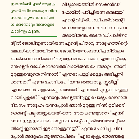
ഇ­രു­മ്പി­ല­ടി­ച്ചാൽ അതു കൂ­
വി­ദ്യാ­ല­യ­ത്തിൽ സെ­ക്കൻ­ഡ്
ടു­തൽ ക­ഠി­ന­മാ­കും; നവീന
ഫോമിൽ പ­ഠി­ച്ചി­രു­ന്ന കാ­ല­ത്തു്
സാ­ഹി­ത്യ­കാ­ര­നെ വി­മർ­
എന്റെ വീ­ട്ടിൽ… ഡി­പാർ­ട്മെ­ന്റി­
ശി­ക്കു­ന്തോ­റും അ­യാ­ളു­ടെ
ലെ ഒ­രു­ദ്യോ­ഗ­സ്ഥൻ ദി­വ­സ­വും വ­
കാ­ഠി­ന്യം കൂ­ടു­ന്നു.
രു­മാ­യി­രു­ന്നു. അതേ ഡി­പാർ­ട്മെ­
ന്റിൽ ജോ­ലി­യു­ണ്ടാ­യി­രു­ന്ന എന്റെ പി­താ­വു് അ­ദ്ദേ­ഹ­ത്തി­ന്റെ
മേ­ല­ധി­കാ­രി­യാ­യി­രു­ന്നു. ജോ­ലി­യെ­സം­ബ­ന്ധി­ച്ച നിർ­ദ്ദേ­ശ­
ങ്ങൾ­ക്കു വേ­ണ്ടി­യാ­ണു് ആ ആഗമനം. പക്ഷേ, എ­ന്നോ­ടു് ആ
മ­നു­ഷ്യൻ ഒ­ര­ധി­കാ­ര­ഭാ­വ­ത്തി­ലാ­യി­രു­ന്നു പെ­രു­മാ­റ്റം. ഞാൻ
മു­റ്റ­ത്തു­വെ­റു­തെ നി­ന്നാൽ “എ­ന്ത­ടാ പ­ള്ളീ­ക്ക­ള്ളം അ­ടി­ച്ചു­നി­
ക്ക­ണ­തു്?” എന്നു ചോ­ദി­ക്കും. “ഇന്നു ഞാ­യ­റാ­ഴ്ച, സ്കൂ­ളി­ല്ല”
എന്നു ഞാൻ പ­തു­ക്കെ­പ്പ­റ­ഞ്ഞാൽ “എ­ന്നാൽ പു­സ്ത­ക­മെ­ടു­ത്തു
വാ­യി­ച്ചു­കൂ­ടേ?” എ­ന്നാ­വും ദേ­ഷ്യ­ത്തി­ലു­ള്ള ചോ­ദ്യം. വേ­റൊ­രു
ദിവസം അ­ദ്ദേ­ഹം വ­ന്ന­പ്പോൾ ഞാൻ മു­റ്റ­ത്തു നി­ന്നു് ഉ­മി­ക്ക­രി
കൊ­ണ്ടു് പല്ലു തേ­യ്ക്കു­ക­യ­യി­രു­ന്നു. അതു ക­ണ്ട­യു­ട­നെ “എ­ന്തി­
നെ­ടാ ഉള്ള ഉ­മി­ക്ക­രി­യെ­ല്ലാം­കൊ­ണ്ടു് പ­ല്ല­മർ­ത്തി­ത്തേ­ച്ചു് അ­
തി­ന്റെ ഇനാമൽ ഇ­ല്ലാ­താ­ക്കൂ­ന്ന­തു്?” എന്നു ചോ­ദി­ച്ചു. ചി­ല­
പ്പോൾ അ­ദ്ദേ­ഹം ആ­ജ്ഞാ­പി­ക്കും. “എടാ കൃഷ്ണ, തോ­ണ്ട­ങ്കു­ള­