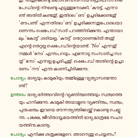
പേ­ഡി­ന്റെ നി­ഘ­ണ്ടു എ­ടു­ത്തു­നോ­ക്കി. ‘കൗ­ട്ട്, എ­ന്നാ­
ണു് അതിൽ ക­ണ്ട­തു്. ഇതിലെ ‘ഔ’ ഉ­ച്ച­രി­ക്കേ­ണ്ട­തു്
‘ഔപൺ’ എ­ന്ന­തി­ലെ ‘ഔ’ ഉ­ച്ച­രി­ക്കു­ന്ന­തു­പോ­ലെ­യാ­
ണെ­ന്നും ഷെ­പേ­ഡ് സാർ പ­റ­ഞ്ഞി­രി­ക്കു­ന്നു. എ­ന്താ­യാ­
ലും ‘കോ­ട്ട്’ ശ­രി­യ­ല്ല. ‘കൗ­ട്ട്’ തെ­റ്റാ­ണെ­ങ്കിൽ അതു്
എന്റെ തെ­റ്റ­ല്ല ഷെ­പേ­ഡി­ന്റെ­യാ­ണു്. ‘No’ എ­ന്ന­തു്
നമ്മൾ ‘നോ’ എ­ന്നു­പ­റ­യും. എ­ന്നോ­ടു സം­സാ­രി­ച്ച സാ­
യ്പ് ‘നോ’ എ­ന്ന­ല്ല ഉ­ച്ച­രി­ച്ച­തു്. ഷെ­പേ­ഡ് അ­തി­ന്റെ ഉ­ച്ചാ­
ര­ണം ‘നൗ’ എന്നു കാ­ണി­ച്ചി­രി­ക്കു­ന്നു.
ചോ­ദ്യം:
ഭാ­ര്യ­യും കാ­മു­കി­യും ത­മ്മി­ലു­ള്ള വ്യ­ത്യാ­സ­മെ­ന്താ­
ണു്?
ഉ­ത്ത­രം:
ഭാര്യ ഭർ­ത്താ­വി­ന്റെ വ്യ­ക്തി­ത്വ­ത്തെ­യും സ്വ­ത്വ­ത്തെ­
യും ഹ­നി­ക്കു­ന്നു. കാ­മു­കി അ­യാ­ളു­ടെ വ്യ­ക്തി­ത്വം, സ്വ­ത്വം,
പു­രു­ഷ­ത്വം ഇവയെ ഔ­ന്ന­ത്യ­ത്തി­ലേ­യ്ക്കു് കൊ­ണ്ടു ചെ­ല്ലു­
ന്നു. പക്ഷേ, ജീ­വി­താ­സ്ത­മ­യ­ത്തിൽ ഭാര്യ മാ­ത്ര­മേ സ­ഹാ­
യ­ത്തി­നു കാണൂ.
ചോ­ദ്യം:
എ­നി­ക്കു ശ­ത്രു­ക്ക­ളേ­റെ. ഞാ­നെ­ന്തു ചെ­യ്യ­ണം?