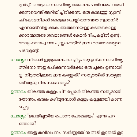
മുൻ­പു്. അ­ദ്ദേ­ഹം സാ­ഹി­ത്യ­വാ­ര­ഫ­ലം പ­തി­വാ­യി വാ­യി­
ക്കു­ന്നു­വെ­ന്നു് അ­റി­യി­ച്ചി­രി­ക്കു­ന്നു. ഒരു കാ­ല­ത്തു് സ്പാ­നി­
ഷ് കോ­ള­നി­കൾ കൊള്ള ചെ­യ്തി­രു­ന്ന­വ­രെ ബു­ക്ക­നീർ
എ­ന്നാ­ണു് വി­ളി­ക്കു­ക. അ­ങ്ങ­നെ­യു­ള്ള ക­ടൽ­കൊ­ള്ള­
ക്കാ­ര­ന്മാ­രു­ടെ ശ­വ­മാ­ട­ങ്ങൾ കേമൻ ദ്വീ­പു­ക­ളിൽ ഉ­ണ്ടു്.
അ­ദ്ദേ­ഹ­മ­യ­ച്ച ഒരു പു­സ്ത­ക­ത്തിൽ ഈ ശ­വ­മാ­ട­ങ്ങ­ളു­ടെ
പ­ട­വു­മു­ണ്ടു്.
ചോ­ദ്യം:
നി­ങ്ങൾ ഇ­ത്ര­കാ­ലം കു­ര­ച്ചി­ട്ടും ആ­ധു­നി­ക സാ­ഹി­ത്യ­
ത്തി­നോ അതു ര­ചി­ക്കു­ന്ന­വർ­ക്കോ ഒരു ചു­ക്കും ഉ­ണ്ടാ­യി­
ല്ല. നി­റു­ത്തി­ക്കൂ­ടെ ഈ കു­ര­യ്ക്കൽ? സ­ത്യ­ത്തിൽ സ­ത്യ­മാ­
ണു് ആ­ധു­നി­ക സാ­ഹി­ത്യം?
ഉ­ത്ത­രം:
തി­ക­ഞ്ഞ കള്ളം ചി­ല­പ്പോൾ തി­ക­ഞ്ഞ സ­ത്യ­മാ­യി
തോ­ന്നും. കാലം ക­ഴി­യു­മ്പോൾ കള്ളം ക­ള്ള­മാ­യി കാ­ണ­
പ്പെ­ടും.
ചോ­ദ്യം:
‘ഉ­ല­യി­ലൂ­തി­യ പൊ­ന്നു പോ­ലെ­യും’ എന്നു പ­റ­
ഞ്ഞാൽ?
ഉ­ത്ത­രം:
അതു ക­വി­വ­ച­നം. സ്വർ­ണ്ണ­ത്തി­നു അടി കൂ­ടു­തൽ കൂ­ടു­