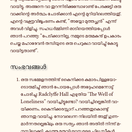
വാ­യി­ട്ടു. അ­ങ്ങ­നെ വാ തു­റ­ന്നി­രി­ക്കു­മ്പോ­ഴാ­ണു് പേ­ര­ക്കു­ട്ടി ഒരു
വാ­ക്കി­ന്റെ അർ­ത്ഥം ചോ­ദി­ക്കാൻ എന്റെ മു­റി­യി­ലെ­ത്തി­യ­തു്.
എന്റെ വ­ക്ത്ര­വി­ജൃം­ഭ­ണം കണ്ട്, “അയ്യോ മു­ത്ത­ച്ഛൻ” എ­ന്നു്
അവൾ വി­ളി­ച്ചു. സ­ഹ­ധർ­മ്മി­ണി ഓ­ടി­യെ­ത്തി­യ­പ്പോൾ
ഞാൻ പ­റ­ഞ്ഞു: “പേ­ടി­ക്കാ­നി­ല്ല, ന­മ്മു­ടെ മ­രു­മ­ക­നു് ഉ­പ­കാ­രം
ചെയ്ത മ­ഹാ­ദേ­വൻ ത­മ്പി­യു­ടെ ഒരു ചെ­റു­ക­ഥ വാ­യി­ച്ചു് കോ­ട്ടു­
വാ­യി­ട്ട­താ­ണു്”.
സം­ഭ­വ­ങ്ങൾ
ഒരു സ­മ്മേ­ള­ന­ത്തി­നു് കൈ­നി­ക്ക­ര കു­മാ­ര­പി­ള്ള­യോ­
ടൊ­രു­മി­ച്ചു് ഞാൻ പോ­യ­പ്പോൾ അ­ദ്ദേ­ഹ­മെ­ന്നോ­ടു്
ചോ­ദി­ച്ചു: Radclyffe Hall എ­ഴു­തി­യ ‘The Well of
Loneliness” വാ­യി­ച്ചി­ട്ടു­ണ്ടോ? വാ­യി­ച്ചി­ല്ലെ­ങ്കിൽ വാ­
യി­ക്ക­ണം. കൈ­നി­ക്ക­ര­സ്സാ­റ് പ­റ­ഞ്ഞ­തു­കൊ­ണ്ടു്
ഞാനതു വാ­യി­ച്ചു. നോ­വ­ലെ­ന്ന നി­ല­യിൽ അതു് ഗു­ണ­
മാർ­ന്ന­ത­ല്ലെ­ങ്കി­ലും ഒരു സത്യം ഞാൻ അതിൽ നി­ന്നു് മ­
ന­സ്സി­ലാ­ക്കി. ക­ടു­ത്ത മ­ത­വി­ശ്വാ­സ­മു­ള്ള ചില സ്ത്രീ­കൾ