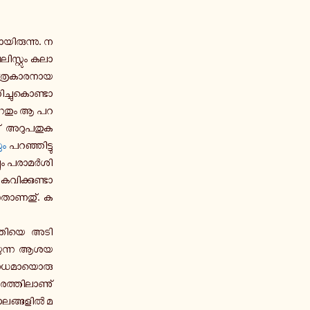
­യി­രു­ന്നു. ന­
­സ്റ്റും ക­ലാ­
­ത്ര­കാ­ര­നാ­യ
­ച്ചു­കൊ­ണ്ടാ­
ന­തും ആ പ­റ­
ു് അ­റു­പ­തു­ക­
ും
പ­റ­ഞ്ഞി­ട്ടു­
ചും പ­രാ­മർ­ശി­
വി­ക്കു­ണ്ടാ­
ന­താ­ണ­തു്. ക­
ൃ­തി­യെ അ­ടി­
­യു­ന്ന ആ­ശ­യ­
ാ­ധ­മാ­യൊ­രു
ത്തി­ലാ­ണു്
ാ­ല­ങ്ങ­ളിൽ മ­