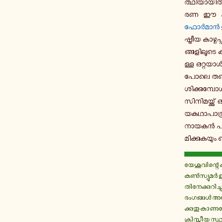
ത്ഥി­യാ­യി­രു
ര­ണ ഈ പ­രീ­
ഫോർ­മാൻ
ഷ്ട്രീ­യ കാ­ഴ
ങ്ങ­ളി­ലൂ­ടെ
ള്ള ഒ­റ്റ­യാൾ
പോലെ തന്നെ ആ
ശി­ക്കു­മ്പ
സി­നി­മ­യ്ക്ക
യ­ക­ഥാ­പാ­ത
നായകൻ പഴയ ക്
മി­ക്കു­ക­യും 
യേ­ശു­വി­ന്റെ
കൺ­സ്യൂ­മർ ഉൽ­
തി­നേ­ക്കു­റി­ച
രം­ഗ­ങ്ങൾ അ­ദ്ദ
ക്കു­തു കാ­ണു
ക്രി­സ്തീ­യ സ്ഥ