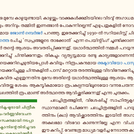
ു മു­മ്പേ കാ­ഴ്ച­യു­ണ്ടാ­യി. കാ­ഴ്ച­യ്ക്കും വാ­ക്കു­കൾ­ക്കു­മി­ട­യി­ലെ വി­ട­വു് അ­ഗാ­ധ­മാ
ച­യും അ­റി­വും ത­മ്മിൽ ഇ­ണ­ങ്ങാൻ പോ­കു­ന്നി­ല്ലെ­ന്നു് എ­ഴു­പ­തു­ക­ളിൽ നോ­വ­ലി
ു­മാ­യ
ജോൺ ബെർജർ
പ­റ­ഞ്ഞു. ഇ­തേ­ക്കു­റി­ച്ചു് 1930-ൽ സ­റി­യ­ലി­സ്റ്റ് ചി
­ത്തെ
ര­ചി­ച്ച ‘സ്വ­പ്ന­ങ്ങ­ളു­ടെ താ­ക്കോൽ’ എന്ന പെ­യി­ന്റിം­ഗ് ചൂ­ണ്ടി­ക്കാ­ണി
ന്റെ ആശയം അ­വ­ത­രി­പ്പി­ക്കു­ന്ന­തു്. യ­ഥാർ­ത്ഥ­ത്തിൽ നമ്മൾ പ­റ­യു­ന്
്കു­റി­ച്ചു് ചി­ന്തി­ക്കു­ന്ന­തും തി­ക­ച്ചും വ്യ­ത്യ­സ്ത­മാ­യ രണ്ടു കാ­ര്യ­ങ്ങ­ളാ­ണെ­ന്ന
െ­ക്കു­റി­ച്ചെ­ഴു­തി­യ­പ്പോൾ ക­വി­യും നി­രൂ­പ­ക­നു­മാ­യ
ഒ­ക്ടോ­വി­യോ പാസ
യെ­ക്കു­റി­ച്ചു­ള്ള ചി­ന്ത­ക­ളിൽ പാസ് മ­റ്റൊ­രു ത­ര­ത്തി­ലു­ള്ള വി­ട­വി­നേ­ക്കു­റി­ച്
രു കവിത എ­ഴു­തു­ന്ന­തി­നു മു­മ്പേ അ­തി­ന്റെ യ­ഥാർ­ത്ഥ­ത്തി­ലു­ള്ള ആശയം ആ ക­
 ക­വി­ത­യ്ക്കു ശേഷം ആ­ക­സ്മി­ക­മാ­യോ രൂ­പ­ക­ല്പ­ന­യി­ലൂ­ടെ­യോ വ­ന്നു­ചേ­രു­ന്
­ല­ത്തിൽ രൂ­പ­മാ­ണു് അർ­ത്ഥ­ത്തെ ആ­വി­ഷ്ക്ക­രി­ക്കു­ന്ന­തു് എന്നു ചു­രു­ക്കം.
ച­ല­ച്ചി­ത്ര­ങ്ങ­ളിൽ, വി­ശേ­ഷി­ച്ചു് സാ­ഹി­ത്യ­ക
ി­കൃ­ഷ്ട­രാ­യി ചി­ത്രീ­ക­
സ്ഥാ­ന­മാ­ക്കി ര­ചി­ക്കു­ന്ന ച­ല­ച്ചി­ത്ര­ങ്ങ­ളിൽ പ­റ
്രം വർ­ണ്ണ­വി­വേ­ച­ന
ത്തി­നും (കഥ) ആ­വി­ഷ്ക്കാ­ര­ത്തി­നും ഇടയിൽ അ­ഗ
സ­ക്ത­മാ­യി ന­ട­പ്പാ­
അകലമോ വിടവോ കാ­ണു­ന്നി­ല്ലേ എന്ന വി­ചാ­ര­
 ക്ലാ­നി­ന്റെ തി­രി­ച്ചു വ­ര­
ഈ കു­റി­പ്പു്. വേ­ണ്ട­ത്ര മാ­ധ്യ­മ വ­ളർ­ച്ച നേ­ടാ­ത്ത ക
്രേ­ര­ക­മാ­യി­ത്തീർ­