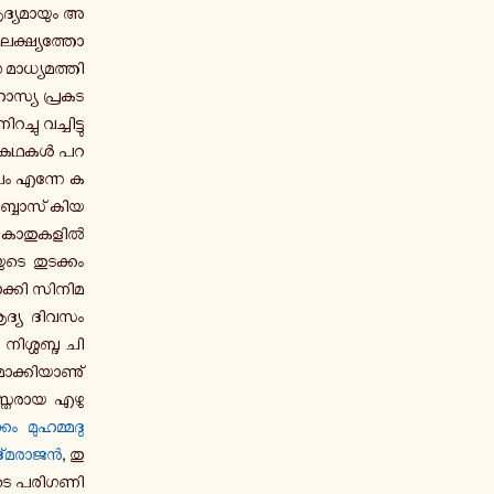
ദ്യ­മാ­യും അ­
­ക്ഷ്യ­ത്തോ­
ാ­ധ്യ­മ­ത്തി­
ാസ്യ പ്ര­ക­ട­
ു വ­ച്ചി­ട്ടു­
­ക. കഥകൾ പ­റ­
ാലം എന്നേ ക­
ബ്ബാ­സ് കി­യ­
െ കാ­തു­ക­ളിൽ
­ടെ തു­ട­ക്കം
്കി സി­നി­മ­
െ ആദ്യ ദിവസം
നി­ശ്ശ­ബ്ദ ചി­
­ക്കി­യാ­ണു്
­സ്ത­രാ­യ എ­ഴു­
ം മു­ഹ­മ്മ­ദു
ദ്മ­രാ­ജൻ
, തു­
ടെ പ­രി­ഗ­ണി­