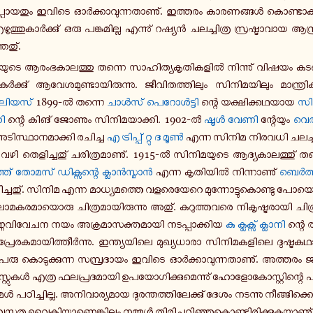
­പ്പോ­യ­തും ഇവിടെ ഓർ­ക്കാ­വു­ന്ന­താ­ണു്. ഇ­ത്ത­രം കാ­ര­ണ­ങ്ങൾ കൊ­ണ്ടാ­ക
ു­ത്തു­കാർ­ക്കു് ഒരു പ­ങ്കു­മി­ല്ല എ­ന്നു് റഷ്യൻ ച­ല­ച്ചി­ത്ര സ്ര­ഷ്ടാ­വാ­യ ആ­ന്
ഞ­തു്.
­യു­ടെ ആ­രം­ഭ­കാ­ല­ത്തു തന്നെ സാ­ഹി­ത്യ­കൃ­തി­ക­ളിൽ നി­ന്നു് വിഷയം ക­ട­മ
­ക്കു് ആ­വേ­ശ­മു­ണ്ടാ­യി­രു­ന്നു. ജീ­വി­ത­ത്തി­ലും സി­നി­മ­യി­ലും മാ­ന്ത്രി­
ലി­യ­സ്
1899-ൽ തന്നെ
ചാൾസ് പെ­റോൾ­ട്ടി
ന്റെ യ­ക്ഷി­ക്ക­ഥ­യാ­യ
സിൻ
റി
ന്റെ കിങ് ജോണും സി­നി­മ­യാ­ക്കി. 1902-ൽ
ഷൂൾ വേണി
ന്റേ­യും
വെ
­ടി­സ്ഥാ­ന­മാ­ക്കി ര­ചി­ച്ച
എ ട്രി­പ്പ് റ്റു ദ മൂൺ
എന്ന സിനിമ നി­ര­വ­ധി ച­ല­ച്ചി­
വഴി തെ­ളി­ച്ച­തു് ച­രി­ത്ര­മാ­ണു്. 1915-ൽ സി­നി­മ­യു­ടെ ആ­ദ്യ­കാ­ല­ത്തു് 
ത്ത്
തോമസ് ഡി­ക്സ­ന്റെ
ക്ലാൻ­സ്മാൻ
എന്ന കൃ­തി­യിൽ നി­ന്നാ­ണു്
ബെർ­ത
­ച്ച­തു്. സിനിമ എന്ന മാ­ധ്യ­മ­ത്തെ വ­ള­രെ­യേ­റെ മു­ന്നോ­ട്ടു­കൊ­ണ്ടു പോ­യെ­ങ
ോ­മ­ക­ര­മാ­യൊ­രു ചി­ത്ര­മാ­യി­രു­ന്നു അതു്. ക­റു­ത്ത­വ­രെ നി­കൃ­ഷ്ട­രാ­യി ചി­ത
്ണ­വി­വേ­ച­ന നയം അ­ക്ര­മാ­സ­ക്ത­മാ­യി ന­ട­പ്പാ­ക്കി­യ
കു ക്ല­ക്സ് ക്ലാ­നി
ന്റെ തി
­ര­ക­മാ­യി­ത്തീർ­ന്നു. ഇ­ന്ത്യ­യി­ലെ മു­ഖ്യ­ധാ­രാ സി­നി­മ­ക­ളി­ലെ ദു­ഷ്ട­ക­ഥ
ം പേരു കൊ­ടു­ക്കു­ന്ന സ­മ്പ്ര­ദാ­യം ഇവിടെ ഓർ­ക്കാ­വു­ന്ന­താ­ണു്. അ­ത്ത­രം ജാ­ഗ്
്റു­കൾ എത്ര ഫ­ല­പ്ര­ദ­മാ­യി ഉ­പ­യോ­ഗി­ക്കു­മെ­ന്നു് ഹോ­ളോ­കോ­സ്റ്റി­ന്റെ 
നമ്മൾ പ­ഠി­ച്ചി­ല്ല. അ­നി­വാ­ര്യ­മാ­യ ദു­ര­ന്ത­ത്തി­ലേ­ക്കു് ദേശം ന­ട­ന്നു നീ­ങ്ങി­ക്കൊ­
സ്തു­ത വൈ­കി­യാ­ണെ­ങ്കി­ലും നമ്മൾ തി­രി­ച്ച­റി­ഞ്ഞു­കൊ­ണ്ടി­രി­ക്കു­ക­യാ­ണു്