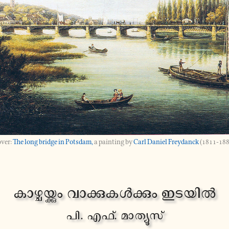
The long bridge in Potsdam,
a painting by
Carl Daniel Freydanck
(1811-188
കാ­ഴ്ച­യ്ക്കും വാ­ക്കു­കൾ­ക്കും ഇടയിൽ
പി. എഫ്. മാ­ത്യൂ­സ്