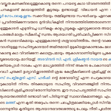
െ­ന്ന വ­സ്തു­ത ക­ണ­ക്കി­ലെ­ടു­ത്തു­കൊ­ണ്ടു തന്നെ പ­റ­യ­ട്ടെ കഥാ വി­വ­ര­ണ­ത്തിൽ
 ര­ച­ന­ക­ളാ­ണു് മ­ല­യാ­ള­ത്തിൽ കൂ­ടു­ത­ലും ഉ­ണ്ടാ­യ­തു്. വി­ധേ­യൻ എന്ന 
ർ ഗോ­പാ­ല­കൃ­ഷ്ണ­നും
സ­ക്ക­റി­യ­യും ത­മ്മി­ലു­ണ്ടാ­യ സം­ഘർ­ഷ­വും ഏ­റെ­ക്കു
ൽ പ്ര­വർ­ത്തി­ക്കു­ന്ന­വ­രു­ടെ മുൻ­വി­ധി­ക­ളിൽ നി­ന്നു­രു­ത്തി­രി­ഞ്ഞ­താ­ണെ­ന
ു­ത്തു­കാ­രൻ എ­ഴു­തി­വ­ച്ച ധ്വ­നി­ക­ളും കാ­ഴ്ച­പ്പാ­ടു­ക­ളും ഏ­റ്റെ­ടു­ക്കാ­തെ അ­യാ
്ങൾ മാ­ത്രം സ്വീ­ക­രി­ച്ചു് സ്വ­ന്തം ആ­ശ­യ­ഗ­തി പ്ര­തി­ഫ­ലി­പ്പി­ക്കു­ന്ന സിന
ൻ സ്വാ­ഭാ­വി­ക­മാ­യും എ­ഴു­ത്തു­കാ­ര­ന്റെ ശ­ത്രു­വാ­യി­ത്തീ­രും. തന്റെ വാ­ക്ക
്ന വാ­ശി­യു­ള്ള സാ­ഹി­ത്യ­കാ­ര­ന്മാർ അ­മി­ത­മാ­യി മു­ഴു­കി­യ­തു­കൊ­ണ്ടാ­കു
ൊ­ണ്ടു കഥ വി­വ­രി­ക്കു­ന്ന ക­ലാ­രൂ­പ­മാ­യും ആ­കാ­ശ­വാ­ണി­യി­ലൂ­ടെ പ്ര­
ബ്ദ­രേ­ഖ­യാ­യും മാ­റി­യ­തു്.
അ­ര­വി­ന്ദൻ
സി. എൻ. ശ്രീ­ക­ണ്ഠൻ നായരു
ടെ
ക
­മാ­ക്കി­യ­പ്പോൾ നാടകം എന്ന മാ­ധ്യ­മ­ത്തിൽ നി­ന്നു് അ­ക­ന്നു പോ­കാ­നാ­
ധി ചു­രു­ക്കി ദൃ­ശ്യാ­വി­ഷ്ക്കാ­ര­ത്തിൽ ശ്ര­ദ്ധ കേ­ന്ദ്രീ­ക­രി­ക്കാൻ ശ്ര­മി­ച്ച­തു് ഓർ
പെ­ല്ലി­ശ്ശേ­രി
എസ്. ഹരീഷി
ന്റെ മാ­വോ­യി­സ്റ്റ് എന്ന ചെ­റു­ക­ഥ­യെ ക
റു­ക­ഥ­യിൽ നി­ന്നും തി­ര­ക്ക­ഥ­യു­ടെ സാ­ഹി­ത്യ വി­വ­ര­ണ­ങ്ങ­ളിൽ നി­ന്നു
്കാൻ ശ്ര­മി­ച്ച­താ­യി തോ­ന്നി­യി­രു­ന്നു. ഈ സാ­ഹ­ച­ര്യ­ത്തിൽ സാ­ഹി­ത്യ
ം ആ­ശ­യ­ത­ല­ത്തിൽ ര­ണ്ടാ­യി വഴി പി­രി­യു­ന്ന­തു് സ്വാ­ഭാ­വി­ക­മാ­ണ­ല്ലോ. എം.
­ടെ
മഞ്ഞ്
എന്ന കൃതി അ­ദ്ദേ­ഹം തന്നെ ച­ല­ച്ചി­ത്ര­മാ­ക്കി­യ­പ്പോൾ സിനിമ 
താ­നെ­ഴു­തി­യ കൃ­തി­യു­ടെ ആ­ശ­യാ­നു­ഭ­വ­ത­ല­ത്തോ­ടു പോലും നീതി പു­ലർ­ത