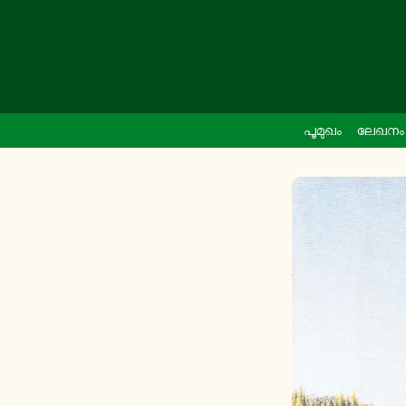
പൂ­മു­ഖം
ലേഖനം