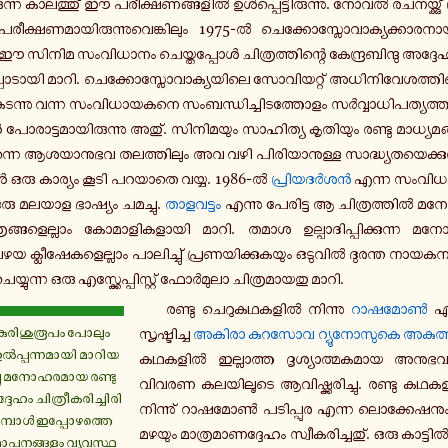
­ന്ന കാ­ല­ത്തു് ഈ പ­രീ­ക്ഷ­ണ­ങ്ങ­ളിൽ ഉൾ­പ്പെ­ട്ടി­രു­ന്നു. നോവൽ ര­ച­ന­യ്ക്കു് 
ക്ഷ­ണ­മാ­യി­രു­ന്നു­വെ­ങ്കി­ലും 1975-ൽ ചെ­ക്കോ­സ്ലോ­വാ­ക്യ­ക്കാ­ര­ന
ഈ സിനിമ സം­വി­ധാ­നം ചെ­യ്ത­പ്പോൾ ചി­ത്ര­ത്തി­ന്റെ കേ­ന്ദ്ര­ബി­ന്ദു അ­ദ്ദേ­ഹ­
്ച­പ്പാ­ടാ­യി മാറി. ചെ­ക്കോ­സ്ലോ­വാ­ക്യ­യി­ലെ സോ­വി­യ­റ്റ് അ­ധി­നി­വേ­ശ­ത്തി­ന്റ
 ക­ട­ന്നു വന്ന സം­വി­ധാ­യ­ക­നെ സം­ബ­ന്ധി­ച്ചി­ട­ത്തോ­ളം സർ­വ്വാ­ധി­പ­ത്യ­ത്തി
 പോ­രാ­ട്ട­മാ­യി­രു­ന്നു അതു്. സി­നി­മ­യും സാ­ഹി­ത്യ കൃ­തി­യും രണ്ടു മാ­ധ്യ­മ
­ശ­യാ­നു­ഭ­വ ത­ല­ത്തി­ലും അവ വഴി പി­രി­യാ­നു­ള്ള സാ­ദ്ധ്യ­ത­യെ­ക്കു­റി­
ോൾ ഒരു കാ­ര്യം കൂടി പ­റ­യാ­തെ വയ്യ. 1986-ൽ
പ്രി­യ­ദർ­ശൻ
എന്ന സം­വി­
ു് ഒരു മലയാള ഭാ­ഷ്യം ച­മ­ച്ചു.
താ­ള­വ­ട്ടം
എന്നു പേ­രി­ട്ട ആ ചി­ത്ര­ത്തിൽ മ­നോ
്ര­ങ്ങ­ളെ­ല്ലാം കോ­മാ­ളി­ക­ളാ­യി മാറി. തമാശ ഉ­ല്പാ­ദി­പ്പി­ക്കു­ന്ന മ­ന
ലീ­ഷേ­ക­ളെ­ല്ലാം പാ­ലി­ച്ചു് പ്ര­ണ­യി­ക്കു­ക­യും ഒ­ടു­വിൽ ദു­ര­ന്ത നാ­യ­ക­
ചെ­യ്യു­ന്ന ഒരു എ­സ്ക്കേ­പ്പി­സ്റ്റ് ഫോർ­മു­ലാ ചി­ത്ര­മാ­യ­തു മാറി.
രണ്ടു ചെ­റു­ക­ഥ­ക­ളിൽ നി­ന്നു
റാ­ഷ­മോൺ
എന
 കു­രി­ശു­രൂ­പം പോലും
സൃ­ഷ്ടി­ച്ച
അകിരാ കു­റ­സോ­വ റ്യൂ­നോ­സു­കെ അ­കു­ത്
പ്പ­ന്ന­മാ­യി മാ­റി­യ­
ക­ഥ­ക­ളിൽ ഇ­ല്ലാ­ത്ത ദൃ­ശ്യാ­ത്മ­ക­മാ­യ അ­നു­ഭ­വം
്ചു മ­നോ­ഹ­ര­മാ­യ രണ്ടു
വിവരണ ക­ല­യി­ലൂ­ടെ ആ­വി­ഷ്ക്ക­രി­ച്ചു. രണ്ടു ക­ഥ­
േ­ഹം ചി­ത്രീ­ക­രി­ച്ചി­രി­
നി­ന്നു് റാ­ഷ­മോൺ പ­ടി­പ്പു­ര എന്ന ലൊ­ക്കേ­ഷ
­മ്പോൾ ഇ­പ്പോ­ഴ­ത്തെ
മഴയും മാ­ത്ര­മാ­ണ­ദ്ദേ­ഹം സ്വീ­ക­രി­ച്ച­തു്. ഒരു കാ­ട
ാ­പ­ന­ങ്ങ­ളും വ്യ­വ­സ്ഥ­