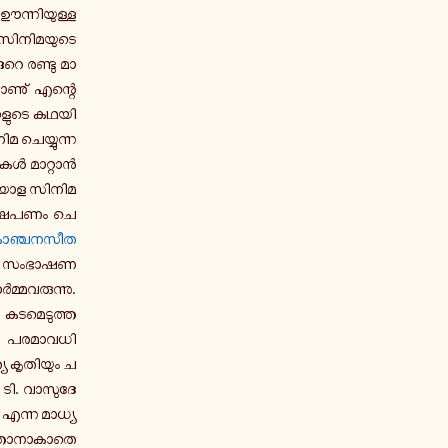
 ഊ­ന്നി­യു­ള്ള
സി­നി­മ­യു­ടെ
­റെ രണ്ടു മാ­
്നാ­ണു് എന്റെ
­ളു­ടെ ക­ഥ­യി­
ിമ ചെ­യ്യു­ന്ന
ു­കൾ മാ­റ്റാൻ
ം മലയാള സിനിമ
ക്ഷേ­പ­ണം ചെ­
ാ­ഞ്ച­ന­സീ­ത
യി സം­ഭാ­ഷ­ണ­
­മ്മ­വ­രു­ന്നു.
­ട­മെ­ടു­ത്ത­
ം പ­ര­മാ­വ­ധി
 കൃ­തി­യും ച­
 ടി. വാ­സു­ദേ­
എന്ന മാ­ധ്യ­
്താ­നാ­കാ­തെ