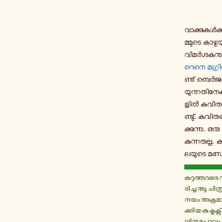
വാ­ക്കു­കൾ­ക്ക
മ്മു­ടെ കാ­ഴ്
വി­മർ­ശ­ക­ന
റെനെ മ­ഗ്രി
ണു് ബെർജർ ത
യു­ന്ന­തി­നേ­ക
ളിൽ ക­വി­ത­യ
ണ്ടു്. ക­വി­ത­
ക്കു­ന്നു. ഒ
കു­ന്ന­ത­ല്ല.
ല­യു­ടെ മ­ണ്ഡ
ക­റു­ത്ത­വ­രെ ന
രി­ച്ച ആ ചി­ത
നയം അ­ക്ര­മാ­
ക്കി­യ കു ക്ല­ക്സ്
വി­നു പോലും പ