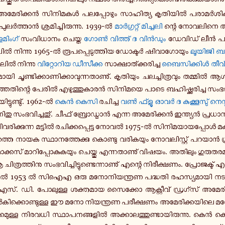
മേ­രി­ക്കൻ സി­നി­മ­കൾ പ­ല­പ്പോ­ഴും സാ­ഹി­ത്യ കൃ­തി­യിൽ പ­രാ­മർ­ശി­ക്ക
ു­ലർ­ത്താൻ ശ്ര­മി­ച്ചി­രു­ന്നു. 1939-ൽ
മാർ­ഗ്ര­റ്റ് മി­ച്ച­ലി
ന്റെ നോ­വ­ലി­നെ ആ­സ
­മിം­ഗ്
സം­വി­ധാ­നം ചെയ്ത
ഗോൺ വി­ത്ത് ദ വിൻ­ഡും
ഡേ­വി­ഡ് ലീൻ പാ­സ്
ിൽ നി­ന്നു 1965-ൽ രൂ­പ­പ്പെ­ടു­ത്തി­യ ഡോ­ക്ടർ ഷി­വാ­ഗോ­യും
ലൂ­യി­ജി 
ലിൽ നി­ന്നു
വി­റ്റോ­റി­യ ഡീ­സീ­ക്ക
സാ­ക്ഷാ­ത്ക്ക­രി­ച്ച
ബൈ­സി­ക്കിൾ തീ­വ
­യി ചൂ­ണ്ടി­ക്കാ­ണി­ക്കാ­വു­ന്ന­താ­ണു്. കൃ­തി­യും ച­ല­ച്ചി­ത്ര­വും ത­മ്മിൽ ആ
­രി­ഞ്ഞ­തി­ന്റെ പേരിൽ എ­ഴു­ത്തു­കാ­രൻ സി­നി­മ­യെ പാടെ ബ­ഹി­ഷ്ക്ക­രി­ച്ച സം­ഭ
യി­ട്ടു­ണ്ടു്. 1962-ൽ
കെൻ കെസി
ര­ചി­ച്ച
വൺ ഫ്ളൂ ഓവർ ദ കു­ക്കൂ­സു് നെ­സ്റ്
ി­തു സം­ഭ­വി­ച്ച­തു്. ചീഫ് ബ്രോ­ഡ്മാൻ എന്ന അ­മേ­രി­ക്കൻ ഇ­ന്ത്യൻ പ്ര­ധാ­ന
വ­രി­ക്കു­ന്ന മ­ട്ടിൽ ര­ചി­ക്ക­പ്പെ­ട്ട നോവൽ 1975-ൽ സി­നി­മ­യാ­യ­പ്പോൾ മ
ത്തെ നായക സ്ഥാ­ന­ത്തേ­ക്കു കൊ­ണ്ടു വ­രി­ക­യും നോ­വ­ലി­സ്റ്റ് പറയാൻ ശ്ര­മ
­ക്ക­സ് മാ­റി­പ്പോ­കു­ക­യും ചെ­യ്തു എ­ന്ന­താ­ണു് വിഷയം. അ­തി­ലും ഗു­രു­ത­ര­
ി­ത്ര­ത്തി­നു സം­ഭ­വി­ച്ചി­ട്ടു­ണ്ടെ­ന്നാ­ണു് എന്റെ നി­രീ­ക്ഷ­ണം. പ്രോ­ജ­ക്
1953 ൽ സിഐഎ ഒരു മ­നോ­നി­യ­ന്ത്ര­ണ പ­ദ്ധ­തി ര­ഹ­സ്യ­മാ­യി ന­ട­പ്പാ
സ്. ഡി. പോ­ലു­ള്ള ശ­ക്ത­മാ­യ സൈ­ക്കോ ആ­ക്റ്റീ­വ് ഡ്ര­ഗ്സ് അ­മേ­ര
നൽ­കി­ക്കൊ­ണ്ടു­ള്ള ഈ മനോ നി­യ­ന്ത്ര­ണ പ­രീ­ക്ഷ­ണം അ­മേ­രി­ക്ക­യി­ലെ മ­
­ക്ക­മു­ള്ള നി­ര­വ­ധി സ്ഥാ­പ­ന­ങ്ങ­ളിൽ അ­ക്കാ­ല­ത്തു­ണ്ടാ­യി­രു­ന്നു. കെൻ ക