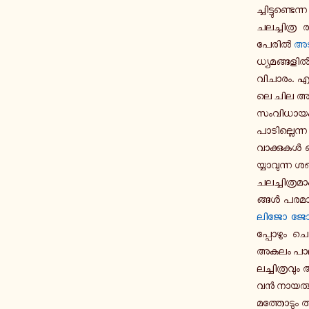
ച്ചി­ട്ടു­ണ്ട
ച­ല­ച്ചി­ത്ര
പേരിൽ
അടൂ
ധ്യ­മ­ങ്ങ­ളി
വി­ചാ­രം. എ­ഴ
ലെ ചില അം­ശ­ങ
സം­വി­ധാ­യ­ക
പാ­ടി­ല്ലെ­ന
വാ­ക്കു­കൾ ക
യ്യാ­വു­ന്ന ശ­
ച­ല­ച്ചി­ത്ര
ങ്ങൾ പ­ര­മാ­വ­
ലിജോ ജോസ് 
പ്പോ­ഴും ചെ­
അകലം പാ­ലി­ക
ല­ച്ചി­ത്ര­വു
വൻ നാ­യ­രു
മ­ത്തോ­ടും 