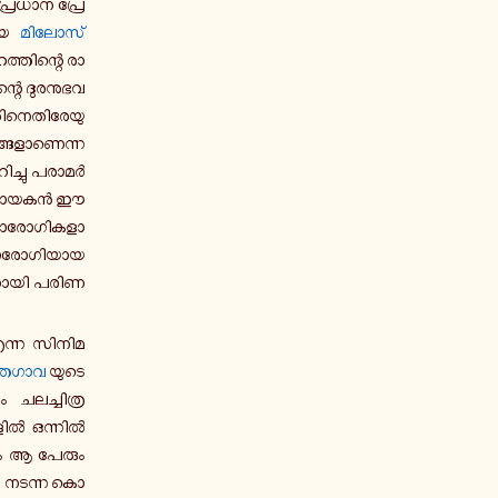
പ്ര­ധാ­ന പ്രേ­
ാ­യ
മി­ലോ­സ്
ത്തി­ന്റെ രാ­
െ ദു­ര­നു­ഭ­വ­
­നെ­തി­രേ­യു­
­ങ്ങ­ളാ­ണെ­ന്ന
ച്ചു പ­രാ­മർ­
ധാ­യ­കൻ ഈ
­രോ­ഗി­ക­ളാ­
ോ­രോ­ഗി­യാ­യ
നാ­യി പ­രി­ണ­
്ന സിനിമ
ത­ഗാ­വ
യുടെ
 ച­ല­ച്ചി­ത്ര
ക­ളിൽ ഒ­ന്നിൽ
­നും ആ പേരും
്ടിൽ നടന്ന കൊ­