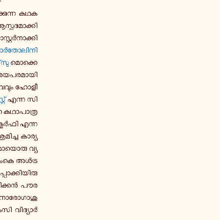
ു­ന്ന ക­ഥ­ക­
്പ­ദ­മാ­ക്കി
റ്റർ­നാ­ക്കി­
ബാർ­തോ­ലി­നി
്സു
മൊ­ക്കെ
­ശ­യ­പ­ര­മാ­യി
­വ­വും ഹോ­ളീ­
റ്
എന്ന സി­
 ക­ഥാ­പാ­ത്ര­
­ക്മർ­ഫി എന്ന
ി­ച്ച കാ­ര്യ­
മാ­യൊ­രു വ്യ­
ട് എംകെ അൾട്ര
­ക്കി­യി­രു­
ി­ക്കൻ പൗ­ര­
നോ­രോ­ഗാ­ശു­
െസി വി­ദ്യാർ­