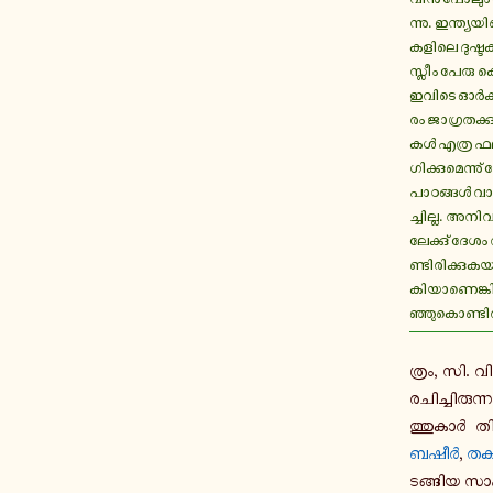
ന്നു. ഇ­ന്ത്യ­യ
ക­ളി­ലെ ദു­ഷ്ട­ക
സ്ലീം പേരു കൊ­
ഇവിടെ ഓർ­ക്കാ
രം ജാ­ഗ്ര­ത­ക്കു
കൾ എത്ര ഫ­ല­
ഗി­ക്കു­മെ­ന്നു
പാ­ഠ­ങ്ങൾ വാ­യി
ച്ചി­ല്ല. അ­നി­വാ
ലേ­ക്കു് ദേശം ന
ണ്ടി­രി­ക്കു­ക
കി­യാ­ണെ­ങ്കി­
ഞ്ഞു­കൊ­ണ്ടി­ര
ത്രം, സി. വ
ര­ചി­ച്ചി­രു­ന
ത്തു­കാർ തി­ര
ബഷീർ
,
തക
ട­ങ്ങി­യ സാ­