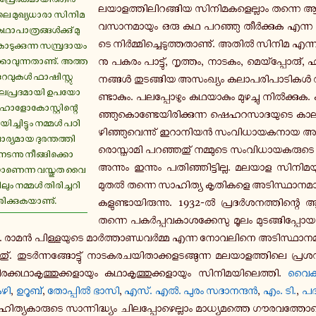
ല­യാ­ള­ത്തി­ലി­റ­ങ്ങി­യ സി­നി­മ­ക­ളെ­ല്ലാം തന്നെ ആ­
ി­ലെ മു­ഖ്യ­ധാ­രാ സി­നി­മ­
വ­സാ­ന­മാ­യും ഒരു കഥ പ­റ­ഞ്ഞു തീർ­ക്കു­ക എന്ന ല
­ഥാ­പാ­ത്ര­ങ്ങൾ­ക്കു് മു­
ടെ നിർ­മ്മി­ച്ചെ­ടു­ത്ത­താ­ണു്. അതിൽ സിനിമ എന്ന മ
ടു­ക്കു­ന്ന സ­മ്പ്ര­ദാ­യം
നു പകരം പാ­ട്ടു്, നൃ­ത്തം, നാടകം, മെ­യ്പ്പോ­രു്, ഹ
­വു­ന്ന­താ­ണു്. അ­ത്ത­
­റ­വു­കൾ ഫാ­ഷി­സ്റ്റു­
ന­ങ്ങൾ തു­ട­ങ്ങി­യ അ­സം­ഖ്യം ക­ലാ­പ­രി­പാ­ടി­കൾ നി­റ­ച്ച
പ്ര­ദ­മാ­യി ഉ­പ­യോ­
ണ്ടാ­കും. പ­ല­പ്പോ­ഴും ക­ഥ­യാ­കും മു­ഴ­ച്ചു നിൽ­ക്കു
് ഹോ­ളോ­കോ­സ്റ്റി­ന്റെ
ഞ്ഞു­കൊ­ണ്ടേ­യി­രി­ക്കു­ന്ന ഷെ­ഹ­റ­സാ­ദ­യു­ടെ ക
­ച്ചി­ട്ടും നമ്മൾ പ­ഠി­
ഴി­ഞ്ഞു­വെ­ന്നു് ഇ­റാ­നി­യൻ സം­വി­ധാ­യ­ക­നാ­യ അ­
­ര്യ­മാ­യ ദു­ര­ന്ത­ത്തി­
രൊ­സ്താ­മി പ­റ­ഞ്ഞ­തു് ന­മ്മു­ടെ സം­വി­ധാ­യ­ക­രു­ട
­ട­ന്നു നീ­ങ്ങി­ക്കൊ­
അ­ന്നും ഇ­ന്നും പ­തി­ഞ്ഞി­ട്ടി­ല്ല. മലയാള സി­നി­മ­യു
­യാ­ണെ­ന്ന വ­സ്തു­ത വൈ­
മുതൽ തന്നെ സാ­ഹി­ത്യ കൃ­തി­ക­ളെ അ­ടി­സ്ഥാ­ന­മാ­ക
ലും നമ്മൾ തി­രി­ച്ച­റി­
ി­ക്കു­ക­യാ­ണു്.
ക­ളു­ണ്ടാ­യി­രു­ന്നു. 1932-ൽ പ്ര­ദർ­ശ­ന­ത്തി­ന്റ
തന്നെ പ­കർ­പ്പ­വ­കാ­ശ­ക്കേ­സു മൂലം മു­ട­ങ്ങി­പ്പോ­യ 
ി. രാമൻ പി­ള്ള­യു­ടെ മാർ­ത്താ­ണ്ഡ­വർ­മ്മ എന്ന നോ­വ­ലി­നെ അ­ടി­സ്ഥാ­ന­മാ
്ന­തു്. തു­ടർ­ന്ന­ങ്ങോ­ട്ടു് നാ­ട­ക­ര­ച­യി­താ­ക്ക­ള­ട­ങ്ങു­ന്ന മ­ല­യാ­ള­ത്തി­ലെ പ്ര­ശ
­ക്ക­ഥാ­കൃ­ത്തു­ക്ക­ളാ­യും ക­ഥാ­കൃ­ത്തു­ക്ക­ളാ­യും സി­നി­മ­യി­ലെ­ത്തി.
വൈ­ക്ക
ഴി
,
ഉറൂബ്
,
തോ­പ്പിൽ ഭാസി
,
എസ്. എൽ. പുരം സ­ദാ­ന­ന്ദൻ
,
എം. ടി.
,
പ­
ഹി­ത്യ­കാ­രു­ടെ സാ­ന്നി­ദ്ധ്യം ചി­ല­പ്പോ­ഴെ­ല്ലാം മാ­ധ്യ­മ­ത്തെ ഗൗ­ര­വ­ത്തോ­