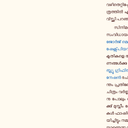
വ­ഴി­തെ­റ്റി
ത്ര­ത്തിൽ എ­ഴ
വ്സ്ക്കി പ­റ­ഞ്
സി­നി­മ
സം­വി­ധാ­യ­കർ
ജോർജ് മെ­
ഷേ­ക്സ്പി­യ­
കൃ­തി­ക­ളെ അ
ണ­ങ്ങൾ­ക്കു 
ബ്ല്യൂ ഗ്രി­ഫി­
നേഷൻ
ര­ചി
ന്തം പ്ര­തി­ല
ചി­ത്രം വർ­ണ
നു പോലും പ്രേ
ക്കു് മു­സ്ലീ
കൾ ഫാ­ഷി­സ്റ
യി­ച്ചി­ട്ടും 
യാ­ണെ­ന്ന വ­