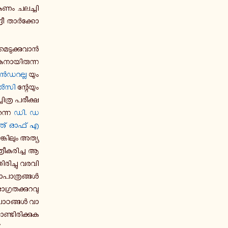
­ണം ച­ല­ച്ചി­
ദ്രീ താർ­ക്കോ­
െ­ടു­ക്കു­വാൻ
ക­നാ­യി­രു­ന്ന
­ഡ­റ­ല്ല
യും
ൽസി
ന്റേ­യും
ത്ര പ­രീ­ക്ഷ­
തന്നെ
ഡി. ഡ­
്ത് ഓഫ് എ
്കി­ലും അ­ത്യ­
്രീ­ക­രി­ച്ച ആ
­രി­ച്ചു വ­ര­വി­
ാ­പാ­ത്ര­ങ്ങൾ­
ര­ത­ക്കു­റ­വു­
പാ­ഠ­ങ്ങൾ വാ­
ണ്ടി­രി­ക്കു­ക­
.