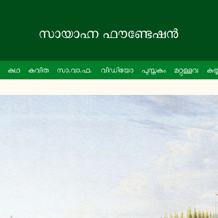
കഥ
കവിത
സാ.വാ.ഫ.
വി­ഡി­യോ
പു­സ്ത­കം
മ­റ്റു­ള്ള­വ
ക­ണ