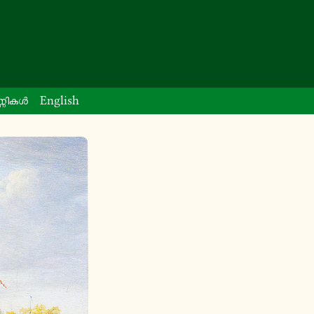
്ണി­കൾ
English