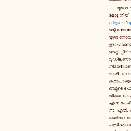
യൂറോ അ­
ളോ­ടു നീതി പ
വി­ക്ടർ ഫ്ളെ
ന്റെ നോ­വ­ല
യുടെ നോ­വ­
ഉ­ദാ­ഹ­ര­ണ­മാ
തെ­റ്റി­പ്പി
വു­ഡി­ലു­ണ്ടാ­
നി­മ­യി­ലാ­ണ
മാ­യി കഥ വി­
ക­ഥാ­പാ­ത്ര­
ങ്ങ­ളു­ടെ ഫോ
തി­യാ­നം ആ ച
എന്ന പേരിൽ 
ന്നു. എൽ. എ
ന്മാർ­ക്കു 
പ­ത്രി­ക­ള­ട