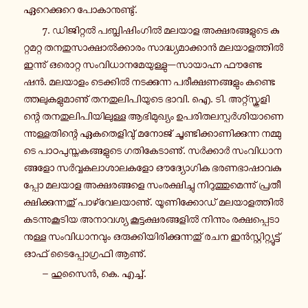
ഏ­റെ­ക്കു­റെ പോ­കാ­നു­ണ്ടു്.
7. ഡി­ജി­റ്റൽ പ­ബ്ലി­ഷിം­ഗിൽ മലയാള അ­ക്ഷ­ര­ങ്ങ­ളു­ടെ കു­
റ്റ­മ­റ്റ ത­ന­തു­സാ­ക്ഷാൽ­ക്കാ­രം സാ­ദ്ധ്യ­മാ­ക്കാൻ മ­ല­യാ­ള­ത്തിൽ
ഇ­ന്നു് ഒ­രൊ­റ്റ സം­വി­ധാ­ന­മേ­യു­ള്ളു—സാ­യാ­ഹ്ന ഫൗ­ണ്ടേ­
ഷൻ. മ­ല­യാ­ളം ടെ­ക്കിൽ ന­ട­ക്കു­ന്ന പ­രീ­ക്ഷ­ണ­ങ്ങ­ളും ക­ണ്ടെ­
ത്ത­ലു­ക­ളു­മാ­ണു് ത­ന­തു­ലി­പി­യു­ടെ ഭാവി. ഐ. ടി. അ­റ്റ്സ്കൂ­ളി­
ന്റെ ത­ന­തു­ലി­പി­യി­ലു­ള്ള ആ­ഭി­മു­ഖ്യം ഉ­പ­രി­ത­ല­സ്പർ­ശി­യാ­ണെ­
ന്നു­ള്ള­തി­ന്റെ ഏ­ക­തെ­ളി­വു് മനോജ് ചൂ­ണ്ടി­ക്കാ­ണി­ക്കു­ന്ന ന­മ്മു­
ടെ പാ­ഠ­പു­സ്ത­ക­ങ്ങ­ളു­ടെ ഗ­തി­കേ­ടാ­ണു്. സർ­ക്കാർ സം­വി­ധാ­ന­
ങ്ങ­ളോ സർ­വ്വ­ക­ലാ­ശാ­ല­ക­ളോ ഔ­ദ്യോ­ഗി­ക ഭ­ര­ണ­ഭാ­ഷാ­വ­കു­
പ്പോ മലയാള അ­ക്ഷ­ര­ങ്ങ­ളെ സം­ര­ക്ഷി­ച്ചു നി­റു­ത്തു­മെ­ന്നു് പ്ര­തീ­
ക്ഷി­ക്കു­ന്ന­തു് പാ­ഴ്‌­വേ­ല­യാ­ണു്. യൂ­ണി­ക്കോ­ഡ് മ­ല­യാ­ള­ത്തിൽ
ക­ട­ന്നു­കൂ­ടി­യ അ­നാ­വ­ശ്യ കൂ­ട്ട­ക്ഷ­ര­ങ്ങ­ളിൽ നി­ന്നും ര­ക്ഷ­പ്പെ­ടാ­
നു­ള്ള സം­വി­ധാ­ന­വും ഒ­രു­ക്കി­യി­രി­ക്കു­ന്ന­തു് രചന ഇൻ­സ്റ്റി­റ്റ്യൂ­ട്ട്
ഓഫ് ടൈ­പ്പോ­ഗ്ര­ഫി ആണു്.
– ഹുസൈൻ, കെ. എച്ച്.