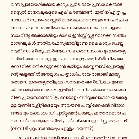
വു­ന്ന പ്രാ­യോ­ഗി­ക­മാ­യ കാ­ര്യം പ്ര­മു­ഖ­രാ­യ പ്ര­സാ­ധ­ക­രു­ടെ
സ്റ്റൈൽ മാ­നു­വ­ലു­ക­ളു­ടെ ഏ­കീ­ക­ര­ണ­മാ­ണു്. ഇ­തി­നു് എത്ര പ്ര­
സാ­ധ­കർ സ്വ­ന്തം സ്റ്റൈൽ മാ­നു­വ­ലു­ക­ളെ ഒരു തു­റ­ന്ന ചർ­ച്ച­ക്കു­
വെ­ക്കും എന്നു ക­ണ്ട­റി­യ­ണം. സർ­ക്കാർ സ്ഥാ­പ­ന­ങ്ങ­ളാ­യ
സാ­ഹി­ത്യ അ­ക്കാ­ദ­മി­യും ഭാഷാ ഇൻ­സ്റ്റി­റ്റ്യൂ­ട്ടു­മൊ­ക്കെ സ്വ­ന്തം
മാ­നു­വ­ലു­കൾ അ­തീ­വ­ര­ഹ­സ്യ­മാ­യി­ട്ടാ­ണു കൈ­കാ­ര്യം ചെ­യ്യു­
ന്ന­തു്! സാ­ഹി­ത്യ­പ്ര­വർ­ത്ത­ക സ­ഹ­ക­ര­ണ­സം­ഘ­വും ഇ­ക്കാ­ര്യ­
ത്തിൽ മോ­ശ­ക്കാ­ര­ല്ല. ഇ­ത്ത­രം ഒരു ശ്ര­മ­ത്തി­നു് മീഡിയ അ­
ക്കാ­ദ­മി­ക്കു മുൻ­ക­യ്യെ­ടു­ക്കാൻ ക­ഴി­യും. സ്ക്രൈ­ബ­സ് പ്രോ­ജ­ക്റ്റി­
ന്റെ ഘ­ട്ട­ത്തിൽ ജ­ന­യു­ഗം പ­ത്രാ­ധി­പ­രാ­യ രാ­ജാ­ജി മാ­ത്യു
തോമസ് ഇ­ക്കാ­ര്യ­ത്തി­ലു­ള്ള സ­ന്ന­ദ്ധ­ത അ­റി­യി­ക്കു­ക­യു­ണ്ടാ­
യി. ദേ­ശാ­ഭി­മാ­നി­യേ­യും ഇതിൽ അ­ണി­ചേർ­ക്കാൻ അ­ക്കാ­ദ­
മി­ക്കു പ്ര­യാ­സ­മു­ണ്ടാ­വി­ല്ല. മ­ല­യാ­ളം സർ­വ്വ­ക­ലാ­ശാ­ല­യ­ട­ക്ക­മു­
ള്ള യൂ­ണി­വേ­ഴ്സി­റ്റി­ക­ളേ­യും അ­വ­രു­ടെ പ­ബ്ലി­ക്കേ­ഷൻ വി­ഭാ­ഗ­
ങ്ങ­ളേ­യും മ­ല­യാ­ളം ഡി­പ്പാർ­ട്ടു­മെ­ന്റു­ക­ളേ­യും ഇ­ത്ത­ര­മൊ­രു പ­
ദ­മാ­ന­കീ­ക­ര­ണ­ശ്ര­മ­ത്തിൽ പ്ര­തീ­ക്ഷി­ക്കു­ന്ന­തു വി­ഡ്ഢി­ത്ത­മാ­ണു്
(ലി­സ്സി ടീ­ച്ച­റും സ­ന്തോ­ഷും എ­ന്തു­പ­റ­യു­ന്നു?)
3. പ­ദ­പ്ര­യോ­ഗ­ങ്ങ­ളി­ലു­ള്ള മാ­ന­കീ­ക­ര­ണ­ത്തിൽ വ്യ­ക്ത­ത­