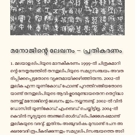
മ­നോ­ജി­ന്റെ ലേഖനം – പ്ര­തി­ക­ര­ണം
1. മലയാള ലി­പി­യു­ടെ മാ­ന­കീ­ക­ര­ണം 1999-ൽ ചി­ത്ര­കു­മാ­റി­
ന്റെ നേ­തൃ­ത്വ­ത്തിൽ ത­ന­തു­ലി­പി­യു­ടെ സ­മ­ഗ്ര­സ­ഞ്ച­യം അ­വ­ത­
രി­പ്പി­ക്ക­പ്പെ­ട്ട­തോ­ടെ വ്യ­ക്ത­മാ­യി­ക്ക­ഴി­ഞ്ഞി­രു­ന്നു. 2002-ൽ
തൂലിക എന്ന യൂ­ണി­കോ­ഡ് ഫോ­ണ്ട് പു­റ­ത്തി­റ­ങ്ങി­യ­തോ­ടെ­
യാ­ണു് ത­ന­തു­ലി­പി­യു­ടെ ആ­വി­ഷ്കാ­ര­മു­ണ്ടാ­യ­തെ­ന്ന തെ­റ്റി­ദ്ധാ­
ര­ണ­യ്ക്കു് മ­നോ­ജി­ന്റെ ലേഖനം ഇടം ന­ല്കു­ന്നു­ണ്ടു്. 2002-ൽ വിൻ­
ഡോ­സിൽ യൂ­ണി­കോ­ഡ് എം­ബെ­ഡ് ചെ­യ്തി­ട്ടി­ല്ല. 2004-ൽ
കെവിൻ സൂ­ര്യ­യു­ടെ അ­ഞ്ജ­ലി ഓൾഡ് ലി­പി­ക്കു­ശേ­ഷ­മാ­ണു്
തൂ­ലി­ക­യു­ടെ വരവു്. ഇ­തി­നും അ­ഞ്ചു­വർ­ഷം മു­മ്പാ­ണു് രചന അ­
ക്ഷ­ര­വേ­ദി രൂ­പീ­ക­രി­ക്കു­ന്ന­തും സ­മ­ഗ്ര­ലി­പി­സ­ഞ്ച­യ­ത്തെ അ­ടി­