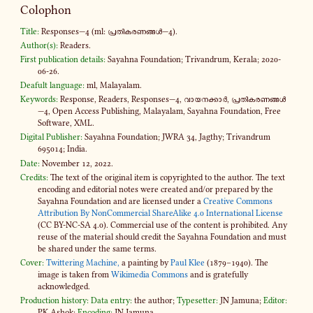
Colophon
Title:
Responses—4 (ml: പ്ര­തി­ക­ര­ണ­ങ്ങൾ—4).
Author(s):
Readers.
First publication details:
Sayahna Foundation; Trivandrum, Kerala; 2020-
06-26.
Deafult language:
ml, Malayalam.
Keywords:
Response, Readers, Responses—4, വാ­യ­ന­ക്കാർ, പ്ര­തി­ക­ര­ണ­ങ്ങൾ
—4, Open Access Publishing, Malayalam, Sayahna Foundation, Free
Software, XML.
Digital Publisher:
Sayahna Foundation; JWRA 34, Jagthy; Trivandrum
695014; India.
Date:
November 12, 2022.
Credits:
The text of the original item is copyrighted to the author. The text
encoding and editorial notes were created and​/or prepared by the
Sayahna Foundation and are licensed under a
Creative Commons
Attribution By NonCommercial ShareAlike 4​.0 International License
(CC BY-​NC-SA 4​.0). Commercial use of the content is prohibited. Any
reuse of the material should credit the Sayahna Foundation and must
be shared under the same terms.
Cover:
Twittering Machine,
a painting by
Paul Klee
(1879–1940). The
image is taken from
Wikimedia Commons
and is gratefully
acknowledged.
Production history:
Data entry:
the author;
Typesetter:
JN Jamuna;
Editor:
PK Ashok;
Encoding:
JN Jamuna.