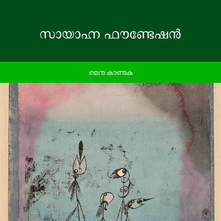
മെനു കാണുക