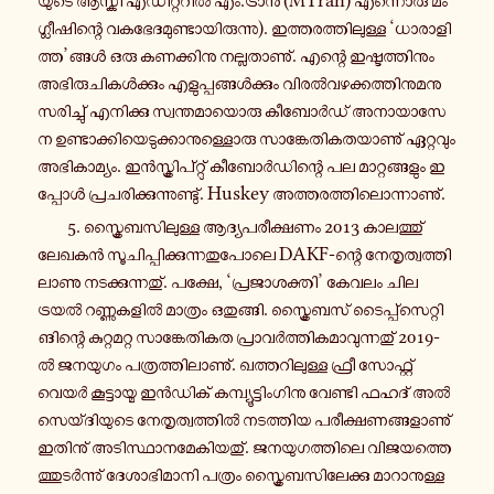
യു­ടെ ആസ്കി എ­ഡി­റ്റ­റിൽ എം.ട്രാൻ (MTran) എ­ന്നൊ­രു മം­
ഗ്ലീ­ഷി­ന്റെ വ­ക­ഭേ­ദ­മു­ണ്ടാ­യി­രു­ന്നു). ഇ­ത്ത­ര­ത്തി­ലു­ള്ള ‘ധാ­രാ­ളി­
ത്ത’ങ്ങൾ ഒരു ക­ണ­ക്കി­നു ന­ല്ല­താ­ണു്. എന്റെ ഇ­ഷ്ട­ത്തി­നും
അ­ഭി­രു­ചി­കൾ­ക്കും എ­ളു­പ്പ­ങ്ങൾ­ക്കും വി­രൽ­വ­ഴ­ക്ക­ത്തി­നു­മ­നു­
സ­രി­ച്ചു് എ­നി­ക്കു സ്വ­ന്ത­മാ­യൊ­രു കീ­ബോർ­ഡ് അ­നാ­യാ­സേ­
ന ഉ­ണ്ടാ­ക്കി­യെ­ടു­ക്കാ­നു­ള്ളൊ­രു സാ­ങ്കേ­തി­ക­ത­യാ­ണു് ഏ­റ്റ­വും
അ­ഭി­കാ­മ്യം. ഇൻ­സ്ക്രി­പ്റ്റു് കീ­ബോർ­ഡി­ന്റെ പല മാ­റ്റ­ങ്ങ­ളും ഇ­
പ്പോൾ പ്ര­ച­രി­ക്കു­ന്നു­ണ്ടു്. Huskey അ­ത്ത­ര­ത്തി­ലൊ­ന്നാ­ണു്.
5. സ്ക്രൈ­ബ­സി­ലു­ള്ള ആ­ദ്യ­പ­രീ­ക്ഷ­ണം 2013 കാ­ല­ത്തു്
ലേഖകൻ സൂ­ചി­പ്പി­ക്കു­ന്ന­തു­പോ­ലെ DAKF-​ന്റെ നേ­തൃ­ത്വ­ത്തി­
ലാ­ണു ന­ട­ക്കു­ന്ന­തു്. പക്ഷേ, ‘പ്ര­ജാ­ശ­ക്തി’ കേവലം ചില
ട്രയൽ റ­ണ്ണു­ക­ളിൽ മാ­ത്രം ഒ­തു­ങ്ങി. സ്ക്രൈ­ബ­സ് ടൈ­പ്പ്സെ­റ്റി­
ങി­ന്റെ കു­റ്റ­മ­റ്റ സാ­ങ്കേ­തി­ക­ത പ്രാ­വർ­ത്തി­ക­മാ­വു­ന്ന­തു് 2019-
ൽ ജ­ന­യു­ഗം പ­ത്ര­ത്തി­ലാ­ണു്. ഖ­ത്ത­റി­ലു­ള്ള ഫ്രീ സോ­ഫ്റ്റ്
വെയർ കൂ­ട്ടാ­യ്മ ഇൻ­ഡി­ക് ക­മ്പ്യൂ­ട്ടിം­ഗി­നു വേ­ണ്ടി ഫഹദ് അൽ
സെ­യ്ദി­യു­ടെ നേ­തൃ­ത്വ­ത്തിൽ ന­ട­ത്തി­യ പ­രീ­ക്ഷ­ണ­ങ്ങ­ളാ­ണു്
ഇ­തി­നു് അ­ടി­സ്ഥാ­ന­മേ­കി­യ­തു്. ജ­ന­യു­ഗ­ത്തി­ലെ വി­ജ­യ­ത്തെ­
ത്തു­ടർ­ന്നു് ദേ­ശാ­ഭി­മാ­നി പത്രം സ്ക്രൈ­ബ­സി­ലേ­ക്കു മാ­റാ­നു­ള്ള