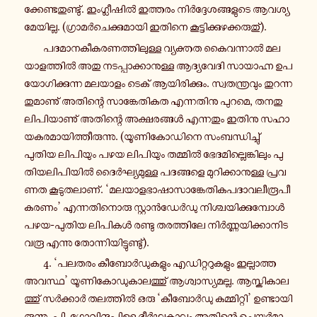
ക്കേ­ണ്ട­തു­ണ്ടു്. ഇം­ഗ്ലീ­ഷിൽ ഇ­ത്ത­രം നിർ­ദ്ദേ­ശ­ങ്ങ­ളു­ടെ ആ­വ­ശ്യ­
മേ­യി­ല്ല. (ഗ്രാ­മർ­ചെ­ക്കു­മാ­യി ഇതിനെ കൂ­ട്ടി­ക്കു­ഴ­ക്ക­രു­തു്).
പ­ദ­മാ­ന­കീ­ക­ര­ണ­ത്തി­ലു­ള്ള വ്യ­ക്ത­ത കൈ­വ­ന്നാൽ മ­ല­
യാ­ള­ത്തിൽ അതു ന­ട­പ്പാ­ക്കാ­നു­ള്ള ആ­ദ്യ­വേ­ദി സാ­യാ­ഹ്ന ഉ­പ­
യോ­ഗി­ക്കു­ന്ന മ­ല­യാ­ളം ടെക് ആ­യി­രി­ക്കും. സ്വ­ത­ന്ത്ര­വും തു­റ­ന്ന­
തു­മാ­ണു് അ­തി­ന്റെ സാ­ങ്കേ­തി­ക­ത എ­ന്ന­തി­നു പുറമെ, ത­ന­തു­
ലി­പി­യാ­ണു് അ­തി­ന്റെ അ­ക്ഷ­ര­ങ്ങൾ എ­ന്ന­തും ഇതിനു സ­ഹാ­
യ­ക­ര­മാ­യി­ത്തീ­രു­ന്നു. (യൂ­ണി­കോ­ഡി­നെ സം­ബ­ന്ധി­ച്ചു്
പുതിയ ലി­പി­യും പഴയ ലി­പി­യും ത­മ്മിൽ ഭേ­ദ­മി­ല്ലെ­ങ്കി­ലും പു­
തി­യ­ലി­പി­യിൽ ദൈർ­ഘ്യ­മു­ള്ള പ­ദ­ങ്ങ­ളെ മു­റി­ക്കാ­നു­ള്ള പ്ര­വ­
ണ­ത കൂ­ടു­ത­ലാ­ണ്. ‘മ­ല­യാ­ള­ഭാ­ഷാ­സാ­ങ്കേ­തി­ക­പ­ദാ­വ­ലീ­രൂ­പീ­
ക­ര­ണം’ എ­ന്ന­തി­നൊ­രു സ്റ്റാൻ­ഡേർ­ഡു നി­ശ്ച­യി­ക്കു­മ്പോൾ
പഴയ-​പുതിയ ലി­പി­കൾ രണ്ടു ത­ര­ത്തി­ലേ നിർ­ണ്ണ­യി­ക്കാ­നി­ട
വരൂ എന്നു തോ­ന്നി­യി­ട്ടു­ണ്ടു്).
4. ‘പലതരം കീ­ബോർ­ഡു­ക­ളും എ­ഡി­റ്റ­റു­ക­ളും ഇ­ല്ലാ­ത്ത
അവസ്ഥ’ യൂ­ണി­കോ­ഡു­കാ­ല­ത്തു് ആ­ശ്വാ­സ്യ­മ­ല്ല. ആ­സ്കി­കാ­ല­
ത്തു് സർ­ക്കാർ ത­ല­ത്തിൽ ഒരു ‘കീ­ബോർ­ഡു ക­മ്മി­റ്റി’ ഉ­ണ്ടാ­യി­
രു­ന്നു. പി. ഗോ­വി­ന്ദ­പ്പി­ള്ള ദീർ­ഘ­കാ­ലം അ­തി­ന്റെ ചെ­യർ­മാ­