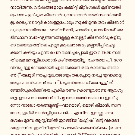
നാ­യി­രു­ന്നു. വർ­ഷ­ങ്ങ­ളോ­ളം ക­മ്മി­റ്റി മീ­റ്റിം­ഗ­കൾ കൂ­ടി­യെ­ങ്കി­
ലും ഒരു ഏ­കീ­കൃ­ത കീ­ബോർ­ഡു­ണ്ടാ­ക്കാൻ അതിനു ക­ഴി­ഞ്ഞി­
ല്ല. ടൈ­പ്പ്റൈ­റ്റർ കാ­ല­ത്തു­പോ­ലും ന­മു­ക്കു് മൂ­ന്നു തരം കീ­ബോർ­
ഡു­ക­ളു­ണ്ടാ­യി­രു­ന്നു—റെ­മി­ങ്ടൺ, ഹാൽഡ, ഗോ­ദ്റെ­ജ്. അ­
ടി­സ്ഥാ­ന സ്വര-​വ്യഞ്ജനങ്ങളുള്ള ക­മ്പ്യൂ­ട്ടർ കീ­ബോർ­ഡു­ക­ളി­ലൂ­
ടെ മ­ല­യാ­ള­ത്തി­ലെ എല്ലാ കൂ­ട്ട­ക്ഷ­ര­ങ്ങ­ളും ഉ­ല്പാ­ദി­പ്പി­ച്ചെ­ടു­
ക്കാൻ ക­ഴി­യും എന്നു രചന വാ­ദി­ച്ച­പ്പോൾ ഈ വി­ദ­ഗ്ദ്ധ സ­മി­
തി­ക്ക­തു മ­ന­സ്സി­ലാ­ക്കാൻ ക­ഴി­ഞ്ഞ­തു­മി­ല്ല. രചനയെ പി. ഗോ­
വി­ന്ദ­പ്പി­ള്ള ഘോ­ര­മാ­യി എ­തിർ­ക്കാൻ ഒരു കാരണം അ­താ­
ണു് (“ത­ല­മു­ടി നരച്ച വൃ­ദ്ധ­രു­ടേ­യും ത­ല­ച്ചോ­റു നരച്ച യു­വാ­ക്ക­ളു­
ടേ­യും പ­ണി­യാ­ണു് രചന”). യൂ­ണി­ക്കോ­ഡ് കാ­ല­ത്തു് കീ­
ബോർ­ഡു­കൾ­ക്കു് ഒരു ഏ­കീ­ക­ര­ണം കൊ­ണ്ടു­വ­രേ­ണ്ട ആ­വ­ശ്യ­
മ­ല്ല. ഉ­ദാ­ഹ­ര­ണ­ത്തി­നു് ലി­പ്യ­ന്ത­ര­ണ­ത്തി­നു തന്നെ ഇന്ന് മൂ­
ന്നോ നാലോ ത­ര­ങ്ങ­ളു­ണ്ടു്—വ­ര­മൊ­ഴി, മൊഴി കീമാൻ, സ്വ­ന­
ലേ­ഖ, ഗുഗ്ൾ ട്രാൻ­സ്ലി­റ്റ­റേ­ഷൻ… എ­ന്നി­വ. ഇ­വ­യ്ക്കും ഒരു
ദശകം മു­മ്പേ ആ­സ്കി­യിൽ ഇ­റ­ങ്ങി­യ ‘മം­ഗ്ലീ­ഷി’ന്റെ വ­ക­ഭേ­ദ­
ങ്ങ­ളാ­ണി­വ. ഇ­തി­നി­യു­മ­ത് പെ­രു­കി­ക്കൊ­ണ്ടി­രി­ക്കും. (ര­ച­ന­