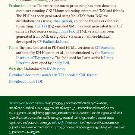
Production notes:
The entire document processing has been done in a
computer running GNU/Linux operating system and TeX and friends.
The PDF has been generated using XeLaTeX from TeXLive
distribution 2021 using
Ithal (ഇതൾ)
, an online framework for text
formatting. The
TEI
(P5) encoded XML has been generated from the
same LaTeX sources using
LuaLaTeX
. HTML version has been
generated from XML using XSLT stylesheet (sfn-​tei-html.xsl)
developed by
CV Radhakrkishnan
.
Fonts:
The basefont used in PDF and HTML versions is
RIT Rachana
authored by KH Hussain, et al., and maintained by the
Rachana
Institute of Typography
. The font used for Latin script is
Linux
Libertine
developed by
Phillip Poll
.
Web site:
Maintained by
KV Rajeesh
.
Download document sources in TEI encoded XML format
.
Download Phone PDF
.
സായാഹ്ന ഫൌണ്ടേഷൻ
സ്വതന്ത്രപ്രകാശനത്തിൽ വിശ്വസിക്കുന്ന,
അതിനുവേണ്ടി നിലകൊള്ളുന്ന, അതിന്റെ വ്യാപനത്തിനായി യത്നിക്കുന്ന,
പൊതുജനപങ്കാളിത്തമുള്ള ഒരു പ്രസാധനസംരംഭമാണ്. മലയാള ഭാഷയിലെ
പകർപ്പവകാശ പരിധി കഴിഞ്ഞ പുസ്തകങ്ങൾ ഡിജിറ്റലായി സംരക്ഷിക്കുക
എന്നതാണു് പ്രധാന ലക്ഷ്യം.
ക്രിയേറ്റീവ് കോമൺസ്
അനുമതിപത്രപ്രകാരം
പ്രസിദ്ധീകരിക്കുവാൻ തയ്യാറാവുന്ന ഗ്രന്ഥകർത്താക്കളുടെ കൃതികളും സായാഹ്ന
പ്രസാധനം ചെയ്യുന്നു.