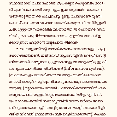
സ്ഥാ­ന­മാ­ക്കി രചന ഫോ­ണ്ട് രൂ­പ­ക­ല്പ­ന ചെ­യ്യു­ന്ന­തും 2005-
ൽ യൂ­ണി­കോ­ഡാ­യി മാ­റു­ന്ന­തും. ഇ­ക്കാ­ര്യ­ങ്ങൾ സാ­യാ­ഹ്ന­
യിൽ അ­ടു­ത്ത­യി­ടെ ചർ­ച്ച­ചെ­യ്തി­ട്ടു­ണ്ടു്. ര­ച­ന­യാ­ണു് യൂ­ണി­
കോ­ഡ് കാ­ല­ത്തെ ഭാ­ഷാ­സാ­ങ്കേ­തി­ക­ത­യു­ടെ ദി­ശ­നിർ­ണ്ണ­യി­
ച്ച­തു്. 1999-ൽ സ­മ­കാ­ലി­ക മ­ല­യാ­ള­ത്തിൽ ര­ച­ന­യു­ടെ വ­ര­വ­
റി­യി­ച്ചു­കൊ­ണ്ടു് ദീർ­ഘ­മാ­യ ലേഖനം എ­ഴു­തി­യ മനോജ് ഇ­
ക്കാ­ര്യ­ങ്ങൾ എ­ഴു­താൻ വി­ട്ടു­പോ­യി­രി­ക്കു­ന്നു.
2. മ­ല­യാ­ള­ത്തി­ന്റെ മാ­ന­കീ­ക­ര­ണം ന­ട­ക്കേ­ണ്ട­തു് പ­ദ­പ്ര­
യോ­ഗ­ങ്ങ­ളി­ലാ­ണു്. ഇതു് വേഡ് പ്രോ­സ­സ്സി­ങ്/ടൈ­പ്പ് സെ­റ്റി­
ങി­നേ­ക്കാൾ കാ­ര്യ­മാ­യ പ്ര­ശ്ന­മാ­കു­ന്ന­തു് മ­ല­യാ­ള­ത്തി­ലു­ള്ള വി­
വ­ര­വ്യ­വ­സ്ഥാ നിർ­മ്മി­തി­യി­ലാ­ണു് (Information system).
(സാ­യാ­ഹ്ന ഉ­പ­യോ­ഗി­ക്കു­ന്ന മ­ല­യാ­ളം ടെ­ക്കി­ലേ­ക്കു വ­രു­
മ്പോൾ ടൈ­പ്പ്സെ­റ്റി­ങും വി­വ­ര­വ്യ­വ­സ്ഥ­ക­ളും അ­ഭേ­ദ­ങ്ങ­ളാ­കു­
ന്നു­മു­ണ്ടു്.) വ്യാ­ക­ര­ണ­പ­ര­മാ­യി പ­ദ­മാ­ന­കീ­ക­ര­ണ­ത്തിൽ ഏ­ക­
ക­ണ്ഠ­മാ­യ ഒരു ഒ­ത്തു­തീർ­പ്പു­ണ്ടാ­ക്കാൻ ക­ഴി­യി­ല്ല. എൻ. വി.
യും മാ­രാ­രും ത­മ്മിൽ ഇ­ക്കാ­ര്യ­ത്തിൽ നടന്ന തർ­ക്കം അ­താ­
ണു് വ്യ­ക്ത­മാ­ക്കു­ന്ന­തു്. ‘തെ­റ്റി­ല്ലാ­ത്ത മലയാള’ത്തെ­ക്കു­റി­ച്ചി­റ­
ങ്ങി­യ നി­ര­വ­ധി ഗ്ര­ന്ഥ­ങ്ങ­ളും ഇതു വെ­ളി­വാ­ക്കു­ന്നു­ണ്ടു്. ചെ­യ്യാ­