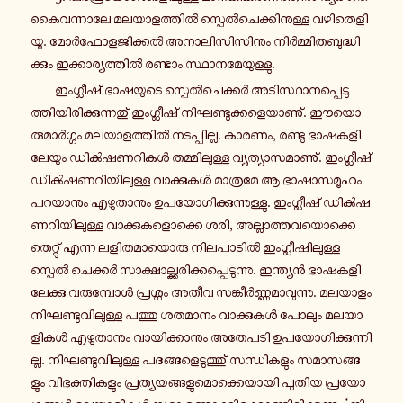
കൈ­വ­ന്നാ­ലേ മ­ല­യാ­ള­ത്തിൽ സ്പെൽ­ചെ­ക്കി­നു­ള്ള വ­ഴി­തെ­ളി­
യൂ. മോർ­ഫോ­ള­ജി­ക്കൽ അ­നാ­ലി­സി­സി­നും നിർ­മ്മി­ത­ബു­ദ്ധി­
ക്കും ഇ­ക്കാ­ര്യ­ത്തിൽ ര­ണ്ടാം സ്ഥാ­ന­മേ­യു­ള്ളു.
ഇം­ഗ്ലീ­ഷ് ഭാ­ഷ­യു­ടെ സ്പെൽ­ചെ­ക്കർ അ­ടി­സ്ഥാ­ന­പ്പെ­ടു­
ത്തി­യി­രി­ക്കു­ന്ന­തു് ഇം­ഗ്ലീ­ഷ് നി­ഘ­ണ്ടു­ക്ക­ളെ­യാ­ണു്. ഈ­യൊ­
രു­മാർ­ഗ്ഗം മ­ല­യാ­ള­ത്തിൽ ന­ട­പ്പി­ല്ല. കാരണം, രണ്ടു ഭാ­ഷ­ക­ളി­
ലേ­യും ഡിൿ­ഷ­ണ­റി­കൾ ത­മ്മി­ലു­ള്ള വ്യ­ത്യാ­സ­മാ­ണു്. ഇം­ഗ്ലീ­ഷ്
ഡിൿ­ഷ­ണ­റി­യി­ലു­ള്ള വാ­ക്കു­കൾ മാ­ത്ര­മേ ആ ഭാ­ഷാ­സ­മൂ­ഹം
പ­റ­യാ­നും എ­ഴു­താ­നും ഉ­പ­യോ­ഗി­ക്കു­ന്നു­ള്ളു. ഇം­ഗ്ലീ­ഷ് ഡിൿ­ഷ­
ണ­റി­യി­ലു­ള്ള വാ­ക്കു­ക­ളൊ­ക്കെ ശരി, അ­ല്ലാ­ത്ത­വ­യൊ­ക്കെ
തെ­റ്റു് എന്ന ല­ളി­ത­മാ­യൊ­രു നി­ല­പാ­ടിൽ ഇം­ഗ്ലീ­ഷി­ലു­ള്ള
സ്പെൽ ചെ­ക്കർ സാ­ക്ഷാ­ല്ക്ക­രി­ക്ക­പ്പെ­ടു­ന്നു. ഇ­ന്ത്യൻ ഭാ­ഷ­ക­ളി­
ലേ­ക്കു വ­രു­മ്പോൾ പ്ര­ശ്നം അതീവ സ­ങ്കീർ­ണ്ണ­മാ­വു­ന്നു. മ­ല­യാ­ളം
നി­ഘ­ണ്ടു­വി­ലു­ള്ള പത്തു ശ­ത­മാ­നം വാ­ക്കു­കൾ പോലും മ­ല­യാ­
ളി­കൾ എ­ഴു­താ­നും വാ­യി­ക്കാ­നും അ­തേ­പ­ടി ഉ­പ­യോ­ഗി­ക്കു­ന്നി­
ല്ല. നി­ഘ­ണ്ടു­വി­ലു­ള്ള പ­ദ­ങ്ങ­ളെ­ടു­ത്തു് സ­ന്ധി­ക­ളും സ­മാ­സ­ങ്ങ­
ളും വി­ഭ­ക്തി­ക­ളും പ്ര­ത്യ­യ­ങ്ങ­ളു­മൊ­ക്കെ­യാ­യി പുതിയ പ്ര­യോ­