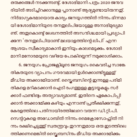
ഒ­രു­ക്ക­ങ്ങൾ ന­ട­ക്കു­ന്നു­ണ്ടു്. ദേ­ശാ­ഭി­മാ­നി പത്രം 2020 ജ­നു­വ­
രി­യിൽ അ­ടി­ച്ചി­റ­ക്കാ­നു­ള്ള പ്ലാ­നാ­ണു് ആ­ദ്യ­മു­ണ്ടാ­യി­രു­ന്ന­തു്.
നിർ­ഭാ­ഗ്യ­ക­ര­മാ­യൊ­രു കാ­ര്യം ജ­ന­യു­ഗ­ത്തിൽ നി­ന്നും ഭി­ന്ന­മാ­
യി ദേ­ശാ­ഭി­മാ­നി­യു­ടെ ത­ന­തു­ലി­പി­യോ­ടു­ള്ള അ­നാ­ഭി­മു­ഖ്യ­മാ­
ണു്. അ­തു­കൊ­ണ്ടു് ലേ­ഖ­ന­ത്തിൽ അ­സ­ന്ദി­ഗ്ദ്ധ­മാ­യി പ്ര­ഖ്യാ­പി­
ക്കു­ന്ന ‘ത­ന­തു­ലി­പി­യാ­ണു് മ­ല­യാ­ള­ത്തി­ന്റെ ലിപി’ എന്ന
ആശയം സ്വീ­കാ­ര്യ­മാ­കാൻ ഇ­നി­യും കാ­ല­മെ­ടു­ക്കും. ദേ­ശാ­ഭി­
മാ­നി മ­നോ­ര­മ­യു­ടെ വഴിയേ പോ­കി­ല്ലെ­ന്ന് ന­മു­ക്കാ­ശി­ക്കാം.
6. ജ­ന­യു­ഗം പ്രോ­ജ­ക്റ്റി­ലൂ­ടെ ജ­ന­യു­ഗം കൈ­വ­രി­ച്ച സാ­ങ്കേ­
തി­ക­ത­യു­ടെ വ്യാ­പ­നം ഗൗ­ര­വ­മാ­യി ഉൾ­ക്കൊ­ണ്ടി­ട്ടു­ള്ള­തു്
മീഡിയ അ­ക്കാ­ദ­മി­യാ­ണു്. സ്ക്രൈ­ബ­സി­ന്റെ ഇ­ന്നു­ള്ള പ­രി­മി­
തി­ക­ളെ മ­റി­ക­ട­ക്കാൻ ഐടി രം­ഗ­ത്തു­ള്ള കൂ­ട്ടാ­യ്മ­ക­ളും സർ­
ക്കാർ ഫ­ണ്ടി­ങും അ­ത്യാ­വ­ശ്യ­മാ­ണു്. ഇതിനെ ഏ­കോ­പി­പ്പി­
ക്കാൻ അ­ക്കാ­ദ­മി­ക്കു ക­ഴി­യും എ­ന്നാ­ണു് പ്ര­തീ­ക്ഷി­ക്കു­ന്ന­തു്,
കേ­ര­ള­ത്തി­ലെ പ­തി­നാ­യി­ര­ത്തി­ലേ­റെ വ­രു­ന്ന ഡി.റ്റി.പി.
സെ­ന്റ­റു­ക­ളെ അ­ഡോ­ബിൽ നി­ന്നും മൈ­ക്രോ­സോ­ഫ്റ്റിൽ നി­
ന്നും ര­ക്ഷി­ച്ചെ­ടു­ത്തു് സ്വ­ത­ന്ത്ര­വും തു­റ­ന്ന­തു­മാ­യ ഒരു ഇ­ട­ത്തി­ലെ­
ത്തി­ക്ക­ണ­മെ­ങ്കിൽ സ്ക്രൈ­ബ­സി­നും മീഡിയ അ­ക്കാ­ദ­മി­ക്കും