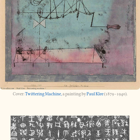
Twittering Machine,
a painting by
Paul Klee
(1879–1940).