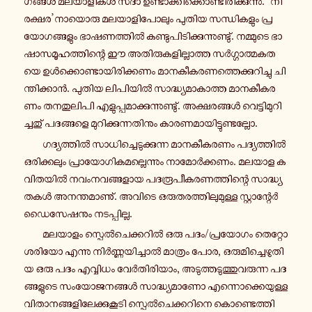
ഗ­ങ്ങൾ മ­ല­യാ­ളി­കൾ സദാ ഉ­ണ്ടാ­ക്കി­ക്കൊ­ണ്ടി­രി­ക്കു­ന്നു. ‘നി­
ര­ക്ഷ­ര’നാ­യൊ­രു മ­ല­യാ­ളി­പോ­ലും പുതിയ സ­ന്ധി­ക­ളും പ്ര­
യോ­ഗ­ങ്ങ­ളും ഭാ­ഷ­ണ­ത്തിൽ ക­ണ്ടു­പി­ടി­ക്കു­ന്നു­ണ്ടു്. ന­മ്മു­ടെ ഭാ­
ഷാ­സ­മൂ­ഹ­ത്തി­ന്റെ ഈ അ­തി­രു­ക­ളി­ല്ലാ­ത്ത സർ­ഗ്ഗാ­ത്മ­ക­ത­
യെ ഉൾ­ക്കൊ­ണ്ടാ­യി­രി­ക്ക­ണം മാ­ന­കീ­ക­ര­ണ­ത്തെ­ക്കു­റി­ച്ചു ചി­
ന്തി­ക്കാൻ. പുതിയ ലി­പി­യിൽ സാ­ദ്ധ്യ­മാ­കാ­ത്ത മാ­ന­കീ­ക­ര­
ണം ത­ന­തു­ലി­പി എ­ളു­പ്പ­മാ­ക്കു­ന്നു­ണ്ടു്. അ­ക്ഷ­ര­ങ്ങൾ വെ­ട്ടി­മു­റി­
ച്ച­തു് പ­ദ­ങ്ങ­ളെ മു­റി­ക്കു­ന്ന­തി­നും കാ­ര­ണ­മാ­യി­ട്ടു­ണ്ട­ല്ലോ.
ഗ­ദ്യ­ത്തിൽ സാ­ധി­ച്ചെ­ടു­ക്കു­ന്ന മാ­ന­കീ­ക­ര­ണം പ­ദ്യ­ത്തിൽ
ഒ­രി­ക്ക­ലും പ്രാ­യോ­ഗി­ക­മ­ല്ലെ­ന്നും നാ­മോർ­ക്ക­ണം. മലയാള ക­
വി­ത­യിൽ ന­വം­ന­വ­ങ്ങ­ളാ­യ പ­ദ­രൂ­പീ­ക­ര­ണ­ത്തി­ന്റെ സാ­ദ്ധ്യ­
ത­കൾ അ­ന­ന്ത­മാ­ണു്. അവിടെ ഒ­രു­ത­ര­ത്തി­ലു­മു­ള്ള സ്റ്റാ­ന്റേർ­
ഡൈ­സേ­ഷ­നും ന­ട­പ്പി­ല്ല.
മ­ല­യാ­ളം സ്പെൽ­ചെ­ക്ക­റിൽ ഒരു പദം/പ്ര­യോ­ഗം തെ­റ്റോ
ശരിയോ എന്നു നിർ­ണ്ണ­യി­ച്ചാൽ മാ­ത്രം പോര, ഒ­രു­മി­ച്ചെ­ഴു­തി­
യ ഒരു പദം എ­വ്വി­ധം വേർ­തി­രി­യാം, അ­ടു­ത്ത­ടു­ത്തു­വ­രു­ന്ന പ­ദ­
ങ്ങ­ളു­ടെ സം­യോ­ജ­ന­ങ്ങൾ സാ­ദ്ധ്യ­മാ­ണോ എ­ന്നൊ­ക്കെ­യു­ള്ള
വി­താ­ന­ങ്ങ­ളി­ലേ­ക്കു­കൂ­ടി സ്പെൽ­ചെ­ക്ക­റി­നെ കൊ­ണ്ടെ­ത്തി­