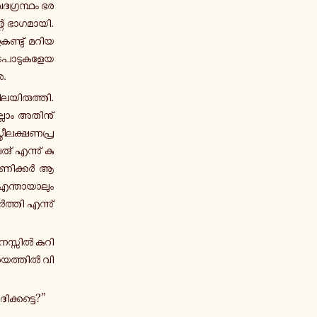
­ഗ്ര­ന്ഥം ഭ­ര­
 ഭാ­ഗ­മാ­യി.
ക­ണ്ടു് മ­റി­യ­
­പാ­ടു­ക­ളേ­യ­
ു.
­യി­രു­ത്തി.
ല്ലാം അ­തി­നു്
ീ­ല­ക്ഷ­ണ­പ്ര­
് എ­ന്നു് കു­
പ­ണി­ക്കർ ആ­
 എ­ന്താ­യാ­ലും
­ത്തി എ­ന്നു്
സ്സിൽ കു­റി­
 ന­യ­ത്തിൽ വി­
ി­ക്ക­ട്ടെ?”