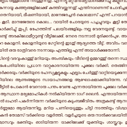
ലാം ത­ള്ള­ലാ­ണു് ന­ട­ത്തു­ന്ന­തു്. എ­ന്നി­ട്ടു് മറ്റു മ­നു­ഷ്യ­ന്മാ­രെ­ക്കു­റി­ച്ചു് ക­ല്ലു­വ
ന കു­ന്നാ­യ്മ കു­ഞ്ഞു­ങ്ങ­ളി­ലേ­ക്കു് കു­ത്തി­വ­യ്ക്കു­ന്ന­തു് എ­ന്തി­നാ­ണെ­ന്നു് ചോ­ദി­ച
­റി. തെ­റി­യാ­യി, ഭീ­ഷ­ണി­യാ­യി, മാ­നേ­ജ­ര­ച്ചൻ കൊ­ല­മാ­സ് എ­ന്നു് പറയാ
ടം കൂടി. മാ­ന­ജേ­രു­ടെ കൊല… വായിൽ ചോ­ര­യു­ടെ പ­ച്ച­ച്ചു­വ­യും കൂ­ട്ടി 
 കാർ­ക്കി­ച്ചു് തു­പ്പി. ദേ­ഹ­ത്തി­നു് പ­ല­യി­ട­ങ്ങ­ളി­ലും നല്ല വേ­ദ­ന­യു­ണ്ടു്. വ
ണ്ടു് അ­ര­കി­ലോ­മീ­റ്റ­റു­ണ്ടു് വീ­ട്ടി­ലേ­ക്കു്. നേരെ ന­ട­ന്നാൽ മു­രി­ക്കൻ­പു­ഴ. അ­
 കോളനി. കോ­ള­നി­യു­ടെ ഗേ­റ്റി­ന്റെ ഇടതു് ആ­ദ്യ­ത്തെ വീടു്. അവിടം 
യിൽ ഒരു രാ­ത്രി­വ­രെ ന­ട­ന്നാ­ലും എ­ത്തി­ല്ല എ­ന്നു് അ­യാൾ­ക്കു­തോ­ന്നി.
ന്റെ വ­ര­വും­കാ­ത്തു് മ­റി­യ­യും അം­ബി­ക­യും വീ­ടി­ന്റെ ഉ­മ്മ­റ­ത്തു് തന്നെ സ്ഥാ­
ി­ക്കും­ചേ­രി­യി­ലെ പ്ര­ധാ­ന വാ­റ്റു­കാ­ര­നാ­യി­രു­ന്നു പൂ­ക്കു­ല വർ­ക്കി. തെ­ങ്ങിൻ
ക്ക­ര­യും വർ­ക്കി­യു­ടെ ര­ഹ­സ്യ­കൂ­ട്ടു­ക­ളും എ­ല്ലാം ചേർ­ത്തു് വാ­റ്റി­യെ­ടു­ക്കു­ന്
ചേ­രി­യി­ലെ ആ­ണു­ങ്ങ­ളു­ടെ സാ­യാ­ഹ്ന­ങ്ങ­ളെ ആ­ഘോ­ഷ­മാ­ക്കി­യി­രു­ന്നു. വി­ര­
ീ­ട്ടിൽ പോകാൻ വേ­റൊ­രു പന്തം വേണ്ട എ­ന്ന­താ­യി­രു­ന്നു പൂ­ക്കു­ല വർ­ക്കി­യ
ലെ ആ­സ്ഥാ­ന മ­ദ്യ­മോ­ഹി­കൾ നൽ­കി­യി­രു­ന്ന ടാഗ് ലൈൻ. എ­ന്താ­യി­രു­ന്നാ­
 ലഹരി പ­കർ­ന്നി­രു­ന്ന വർ­ക്കി­യു­ടെ കു­ടും­ബ­ജീ­വി­തം അ­ത്ര­ക­ണ്ടു് ആ­ന­
­ണ്ണ­മോ ആ­യി­രു­ന്നി­ല്ല. മറിയ പ­ണി­യെ­ടു­ത്തും ചി­ട്ടി ന­ട­ത്തി­യും വി­ശ്വാ
 മകൻ തോമസ് വർ­ക്കി­യെ വ­ളർ­ത്തി. വ­ളർ­ച്ച­യു­ടെ ഒരു നാൽ­ക്ക­വ­ല­
്വാ­സ­വും ഭ­ക്തി­യും ഓ­ടി­യി­രു­ന്ന ട്രാ­ക്കി­ലേ­ക്കു് യു­ക്തി­യും ശാ­സ്ത്ര­വും ഇ­ട