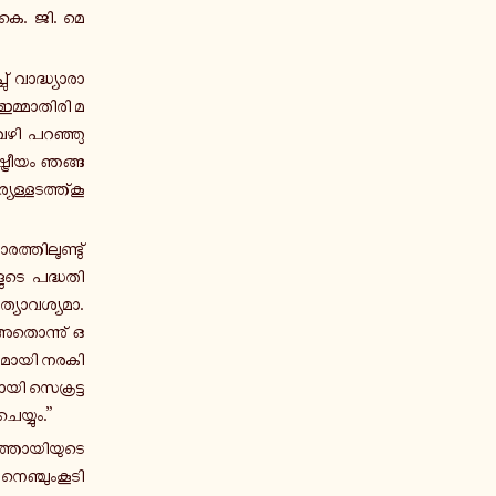
. കെ. ജി. മെ­
ു് വാ­ദ്ധ്യാ­രാ­
­മ്മാ­തി­രി മ­
വഴി പ­റ­ഞ്ഞു­
ട്രീ­യം ഞ­ങ്ങ­
ള്ള­ട­ത്ത്കൂ­
ത്തി­ലൂ­ണ്ടു്
­ടെ പ­ദ്ധ­തി­
ത്യാ­വ­ശ്യ­മാ.
­തൊ­ന്നു് ഒ­
ു­മാ­യി ന­ര­കി­
യി സെ­ക്ര­ട്ട­
െ­യ്യും.”
്താ­യി­യു­ടെ
െ­ഞ്ചും­കൂ­ടി­