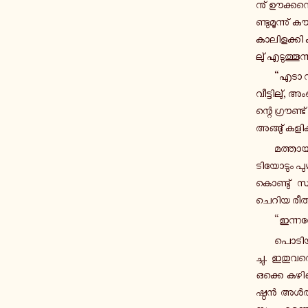
നു് ഊ­ക്ക­നൊ
ണ്ടു­മൂ­ന്നു് 
കാ­ലി­ള­ക്കി 
ലു് എ­ടു­ത്തൂ­ന
“എടാ നാറ
വീ­ട്ടി­ലു്, 
ന്റെ ഗ്രൗ­ണ്ട
അ­ങ്ങു് ക­ളി
മ­ത്താ­യി
ടി­യോ­ടും പു­ഴ
കൊ­ണ്ടു് സ്വ
ചെറിയ രീ­തി­യ
“ഇ­ന്ന­ത്
പൊ­ടി­യു
ച്ചു. ഇ­തു­വ­
ഒക്കെ ക­ഴി­
ഷ്ഠൻ അൾ­ത്താ­