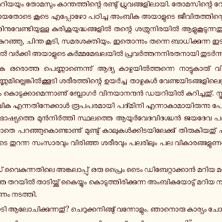
യും തോ­മ­സും കാ­ന്ത­ത്തി­ന്റെ ര­ണ്ടു് ധ്രു­വ­ങ്ങ­ളി­ലാ­യി. തോ­മ­സി­ന്റെ വേ­ദ
യ­തോ­ടെ കൂടെ എ­പ്പോ­ഴോ പ­ഠി­ച്ച അംബിക അ­യാ­ളു­ടെ ജീ­വി­ത­ത്തി­ന്റെ
­നു­വേ­ണ്ടി­യു­ള്ള കു­രി­ശു­യു­ദ്ധ­ങ്ങ­ളിൽ തന്റെ ശ­ത്രു­നി­ര­യിൽ ആ­ളു­കൂ­ടു­ന്ന­തു­
ം കു­റ­ഞ്ഞു, ചിന്ത കൂടി, സ­മ­ര­ശ­ക്തി­യും. ഇ­തൊ­ന്നും തന്നെ ബാ­ധി­ക്കു­ന്ന ഇ­ട
്ടിൽ വർ­ക്കി അ­യാ­ളു­ടെ കർ­മ്മ­മേ­ഖ­ല­യിൽ പ്ര­വർ­ത്ത­ന­നി­ര­ത­നാ­യി തു­ടർ­ന്ന
­രൊ­ത്ത പെ­ണ്ണാ­ണെ­ന്നു് ആദ്യ കാ­ഴ്ച­യിൽ­ത്ത­ന്നെ നാ­ട്ടു­കാ­രു് വി­ല
ി­ല്ലെ­ങ്കിൽ­ക്കൂ­ടി ശ­രീ­ര­ത്തി­ന്റെ ഉ­യർ­ച്ച താ­ഴ്ച­കൾ വേ­ണ്ട­യി­ട­ങ്ങ­ളി­ലെ­
ൊ­ടു­ക്കാ­മെ­ന്നാ­ണു് ബ്ലോ­ഗർ വി­ന­യാ­ന­ന്ദൻ ഡ­യ­റി­യിൽ കു­റി­ച്ച­തു്. സ്ത്ര
എ­ന്ന­തി­നേ­ക്കാൾ രൂ­പ­പ­ര­മാ­യി പ­ദ്മി­നി എ­ന്നാ­കാ­മാ­യി­രു­ന്നു പേരു
്ത്ര­ഭാ­ഷ്യ­ത്തെ മുൻ­നിർ­ത്തി സ്ഥ­ല­ത്തെ ആ­യുർ­വേ­ദ­വി­ദ­ഗ്ദ്ധൻ ജയദേവ 
ലാ­തെ പ­റ­ഞ്ഞു­കൊ­ണ്ടാ­ണു് മു­ണ്ടു് കാ­ലു­കൾ­ക്കി­ട­യി­ലേ­ക്കു് തി­രു­കി­യ­തു്
െ തു­റ­ന്ന സം­സാ­ര­വും വി­രി­ഞ്ഞ ശ­രീ­ര­വും പ­ല­രി­ലും പല വി­കാ­ര­ങ്ങ­ളു­ണർ
ൈ­കു­ന്ന­തി­ലെ അ­ങ്ക­ലാ­പ്പു് ഒരു പ്രൈം ടൈം ഡി­ബേ­റ്റാ­ക്കാൻ മറിയ മ­ന­
­ത്തെ തറയിൽ താ­ടി­യ്ക്കു് കൈ­യ്യും കൊ­ടു­ത്തി­രി­ക്കു­ന്ന അം­ബി­ക­യോ­ടു് മറിയ
ണം ന­ട­ത്തി.
ടി ആ­ലോ­ചി­ക്കു­ന്ന­തു്? ചെ­റു­ക്ക­നി­ങ്ങു് വ­ന്നോ­ളും. ഞാ­നൊ­രു കാ­ര്യം ചോ­ദ