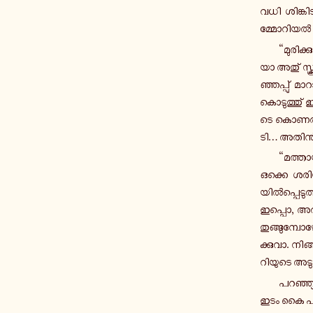
വ­ധി ശി­ങ്കി
മ്മോ­റി­യൽ വ
“മു­രി­ക്
യാ അതു് സ്കൂ­
ഞ്ഞ­പ്പു് മാ
കൊ­ടു­ത്തു് ഇ
ടെ കൊ­ണ­ത്തി
ടി… അ­തി­നു്
“മ­ത്താ
ഒക്കെ ശരിയാ,
യിൽ­പ്പെ­ടു­ത
ഇപ്പൊ, അതില
തു­ങ്ങു­മ്പോ­ഴ
ക്കു­വാ. നി­ങ
റി­യു­ടെ അ­ട
പ­റ­ഞ്ഞ
ഇടം കൈ പ­തി­ഞ