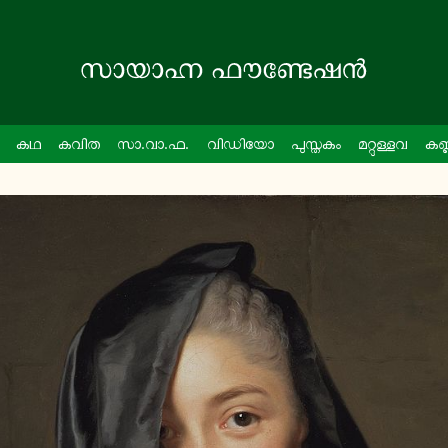
കഥ
കവിത
സാ.വാ.ഫ.
വി­ഡി­യോ
പു­സ്ത­കം
മ­റ്റു­ള്ള­വ
ക­ണ