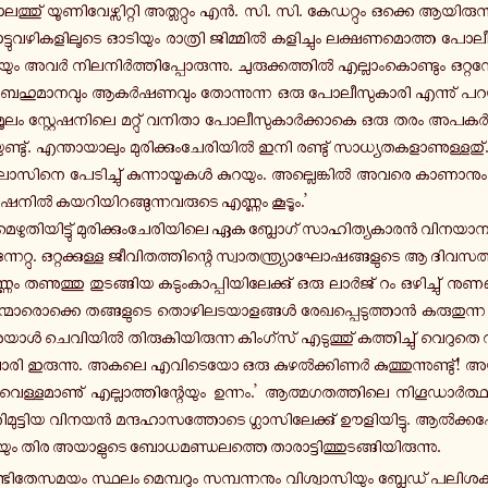
ാ­ല­ത്തു് യൂ­ണി­വേ­ഴ്സി­റ്റി അ­ത്ല­റ്റും എൻ. സി. സി. കേ­ഡ­റ്റും ഒക്കെ ആ­യി­രു­ന
്ടു­വ­ഴി­ക­ളി­ലൂ­ടെ ഓ­ടി­യും രാ­ത്രി ജി­മ്മിൽ ക­ളി­ച്ചും ല­ക്ഷ­ണ­മൊ­ത്ത പോ­ല
യും അവർ നി­ല­നിർ­ത്തി­പ്പോ­രു­ന്നു. ചു­രു­ക്ക­ത്തിൽ എ­ല്ലാം­കൊ­ണ്ടും ഒ­റ്റ­ന
 ബ­ഹു­മാ­ന­വും ആ­കർ­ഷ­ണ­വും തോ­ന്നു­ന്ന ഒരു പോ­ലീ­സു­കാ­രി എ­ന്നു് പറ
­മൂ­ലം സ്റ്റേ­ഷ­നി­ലെ മ­റ്റു് വനിതാ പോ­ലീ­സു­കാർ­ക്കാ­കെ ഒരു തരം അ­പ­ക
ണ്ടു്. എ­ന്താ­യാ­ലും മു­രി­ക്കും­ചേ­രി­യിൽ ഇനി ര­ണ്ടു് സാ­ധ്യ­ത­ക­ളാ­ണു­ള്ള­തു്
സി­നെ പേ­ടി­ച്ചു് കു­ന്നാ­യ്മ­കൾ കു­റ­യും. അ­ല്ലെ­ങ്കിൽ അവരെ കാ­ണാ­നും
റേ­ഷ­നിൽ ക­യ­റി­യി­റ­ങ്ങു­ന്ന­വ­രു­ടെ എണ്ണം കൂടൂം.’
­മെ­ഴു­തി­യി­ട്ടു് മു­രി­ക്കും­ചേ­രി­യി­ലെ ഏക ബ്ലോ­ഗ് സാ­ഹി­ത്യ­കാ­രൻ വി­ന­യ
ന്നേ­റ്റു. ഒ­റ്റ­ക്കു­ള്ള ജീ­വി­ത­ത്തി­ന്റെ സ്വാ­ത­ന്ത്ര്യാ­ഘോ­ഷ­ങ്ങ­ളു­ടെ ആ ദി­വ­സ­
ണ്ണം ത­ണു­ത്തു തു­ട­ങ്ങി­യ ക­ടും­കാ­പ്പി­യി­ലേ­ക്കു് ഒരു ലാർജ് റം ഒ­ഴി­ച്ചു് നു­ണ­
പ്പ­ന്മാ­രൊ­ക്കെ ത­ങ്ങ­ളു­ടെ തൊ­ഴി­ല­ട­യാ­ള­ങ്ങൾ രേ­ഖ­പ്പെ­ടു­ത്താൻ ക­രു­തു­
ൾ ചെ­വി­യിൽ തി­രു­കി­യി­രു­ന്ന കിം­ഗ്സ് എ­ടു­ത്തു് ക­ത്തി­ച്ചു് വെ­റു­തെ വീ­
് ചാരി ഇ­രു­ന്നു. അകലെ എ­വി­ടെ­യോ ഒരു കു­ഴൽ­ക്കി­ണർ കു­ത്തു­ന്നു­ണ്ടു്!
െ­ള്ള­മാ­ണു് എ­ല്ലാ­ത്തി­ന്റേ­യും ഉന്നം.’ ആ­ത്മ­ഗ­ത­ത്തി­ലെ നി­ഗൂ­ഡാർ­ത്ഥ
തി­മു­ട്ടി­യ വിനയൻ മ­ന്ദ­ഹാ­സ­ത്തോ­ടെ ഗ്ലാ­സി­ലേ­ക്കു് ഊ­ളി­യി­ട്ടു. ആൽ­ക്ക­ഹ
യും തിര അ­യാ­ളു­ടെ ബോ­ധ­മ­ണ്ഡ­ല­ത്തെ താ­രാ­ട്ടി­ത്തു­ട­ങ്ങി­യി­രു­ന്നു.
ി­തേ­സ­മ­യം സ്ഥലം മെ­മ്പ­റും സ­മ്പ­ന്ന­നും വി­ശ്വാ­സി­യും ബ്ലേ­ഡ് പ­ലി­ശ­ക്ക