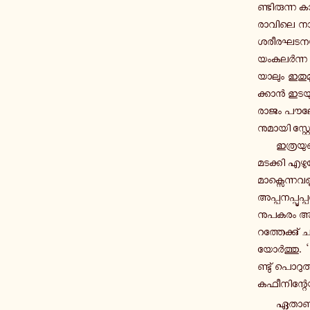
ണ്ടി­രു­ന്ന ക
രാ­വി­ലെ നാ­ട
ശ­രീ­ര­ഘ­ട­ന­
യം­ക­ലർ­ന്ന
യാ­ലും ഇ­തു
ക്കാൻ ഇ­ട­യു­
രാജം പൗ­ലോ­
നു­മാ­യി സ്റ്
ഇ­ത്ര­യു
മ­ട­ക്കി എ­ഴു­
മാ­ക്സെ­ന്ന­വ­
അ­പ്പ­ന­പ്പൂ­
നു­പ­ക­രം അയാ
റ­ത്തേ­ക്കു
യോർ­ത്തു. ‘വ
ണ്ടു് പൊ­റു­
ക­ഫീ­നി­ന്റേ­
ഏ­താ­ണ്ട