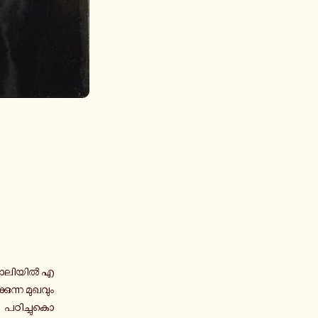
 ജോ­ലി­യിൽ എ­
ു­ന്ന മു­ഖ­വും
പ­ഠി­ച്ചു­കൊ­