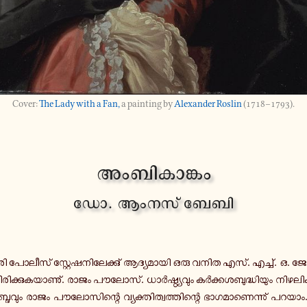
The Lady with a Fan,
a painting by
Alexander Roslin
(1718–1793).
അം­ബി­കാ­ങ്കം
ഡോ. ആംനസ് ബേബി
­ചേ­രി പോ­ലീ­സ് സ്റ്റേ­ഷ­നി­ലേ­ക്കു് ആ­ദ്യ­മാ­യി ഒരു വനിത എസ്. എച്ച്. ഒ.
നി­രി­ക്കു­ക­യാ­ണു്. രാജം പൗ­ലോ­സ്. ധാർ­ഷ്ഠ്യ­വും കർ­ക്ക­ശ­ബു­ദ്ധി­യും നി­ഴ­ലി­ക്ക
­ബ്ദ­വും രാജം പൗ­ലോ­സി­ന്റെ വ്യ­ക്തി­ത്വ­ത്തി­ന്റെ ഭാ­ഗ­മാ­ണെ­ന്നു് പറയാം. 