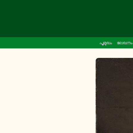
പൂ­മു­ഖം
ലേഖനം