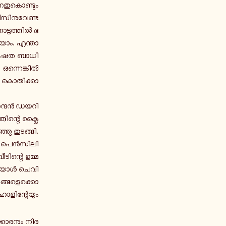
്ന­തു­കൊ­ണ്ടും
ീ­സി­നു­വേ­ണ്ട
ോ­ട്ട­ത്തിൽ ഭ­
യാം. എ­ന്താ­
ർ­ഷ­ത ബാ­ധി­
. ഒ­ന്നെ­ങ്കിൽ
 കൊ­തി­ക്കാ­
ാ­ന­ന്ദൻ ഡയറി
ത്തി­ന്റെ ക്ലൈ­
ഞ്ഞു തു­ട­ങ്ങി.
ന്ന പെൻ­സി­ലി­
ടി­ന്റെ ഉ­മ്മ­
 അയാൾ ചെ­വി­
­ങ്ങ­ളെ­ക്കൊ­
ോ­ളി­ന്റേ­യും
ാ­ര­നും നി­ര­