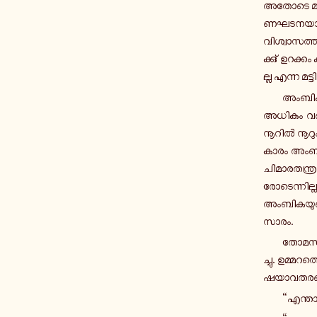
അതോടെ മ­റി­യ­
ണ­ഘ­ട­ന­യാ­
വി­ശ്വാ­സ­ത്തി
ക്കു് ഉ­റ­ക്ക
ല്ല എന്ന മ­ട
അംബിക ഒ
അധികം വ­ണ്ണ­മ
നൂറിൽ നൂറും ക
കാ­രം അംബിക 
ചി­മാ­ര­ത­ന
രോ­ടെ­ന്നി­ല്
അം­ബി­ക­യു­ട
സാരം.
തോമസ് വ
ച്ചു. ഉ­മ്മ­റ
ഷ­യാ­വ­ത­ര­
“എ­ന്താ­