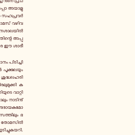
െ­ച്ച നുണ പ്ര­ച­
്ച­പ്പോ അ­യാ­ളു­
ൻ സ­ഹ­പ്ര­വർ­
തോമസ് വ­ഴി­വ­
ാ­യ­ന­ശാ­ല­യിൽ
തി­ന്റെ അ­പ്പു­
വരെ ഈ ശാ­രീ­
നം പി­ടി­ച്ചി­
 പൂ­ക്കു­ല­യും
ന ശു­ദ്ധ­ല­ഹ­രി
ലു­മു­ക്കി ക­
ു­ടെ വാ­റ്റി­
ലും നാ­ടി­നു്
ന്ദ­ദാ­യ­ക­മോ
­സ­ത്തി­ലും ഭ­
യിൽ തോ­മ­സിൽ
ി­ച്ചു­ക­യ­റി.