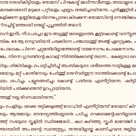
­രു തൊ­ഴി­കി­ട്ടി­യ­തും തോമസ് പി­റ­കോ­ട്ടു് മ­ലർ­ന്നു­വീ­ണ­തും അ­യാ­ളു­ടെ ഒ
കൗ­മാ­ര­ക്കാ­രോ­ടി മറുകര പ­റ്റി­യ­തും എ­ല്ലാം ഒ­രു­മി­ച്ചാ­യി­രു­ന്നു. പുൽ­ക്കൂ­ട്ടിൽ
ക­ളി­ക്കു­ന്ന ഉ­ണ്ണി­യേ­ശു­വി­നെ­പ്പോ­ലെ കി­ട­ക്കു­ന്ന തോ­മ­സി­ന്റെ നെ­ഞ്ചി­ലേ­ക്
്നി­വ­ച്ചി­ട്ടു് മ­ത്താ­യി തെ­ല്ലു് പു­ച്ഛ­ത്തിൽ അലറി.
ി ഇനീം നീ ചെ­ര­ച്ചാ ഈ അ­ടു­ത്തു് ഒ­രെ­ണ്ണ­ത്തെ കൂ­ട്ടി­കൊ­ണ്ടു് വ­ന്നി­ട്ടു­ണ്
അംബിക. ദേ ആ നെ­ടു­വ­രി­യൻ ച­ര­ക്കി­നെ പ­ഞ്ചാ­യ­ത്തു് അ­ങ്ങു് ഏ­റ്റെ­ടു­ക്കും. 
് പോ­ലാ­കും പി­ന്നെ ചു­റ്റു­മ­തി­ലി­ല്ലാ­ത്തോ­ണ്ടു് വ­രു­ന്നോ­നും പോ­കു­ന്നോ­
­ക്കും, നി­ന്നെ ഗ്രൗ­ണ്ടി­ന്റെ കാ­വ­ലു് നിർ­ത്തി­ക്കോ­ണ്ടു് തന്നെ… കേ­ട്ടോ­ടാ
­യും ശി­ങ്കി­ടി­ക­ളും പൊ­ട്ടി­ച്ചി­രി­ച്ചു് അം­ബി­ക­യു­ടെ ശ­രീ­ര­ത്തെ നാ­ട്ടി­ലു­ള്ള
­യോ­ടും മ­റ്റു് പ­ല­തി­നോ­ടും ചേർ­ത്തു് തെ­റി­വർ­ണ്ണ­ന ന­ട­ത്തി­ക്കൊ­ണ്ടു് പോ­കു­ന
യം ശ­പി­ച്ചും പ­ല്ലു­ഞെ­രി­ച്ചും കൊ­ണ്ടു് പതിയെ എ­ണീ­റ്റി­രു­ന്നു. ഷർ­ട്ടി­ലു
ിൽ പ­രി­ക്കു­ണ്ടെ­ന്നു് ഉ­റ­പ്പാ­യി­രു­ന്നു.
തേ­തു് നല്ല ദി­വ­സ­മാ­യി­രു­ന്നു.”
ം ചെ­ളി­യും ഒക്കെ ത­ട്ടി­ക്ക­ള­ഞ്ഞു് റോഡിൽ എ­ണീ­റ്റി­രു­ന്നു് തോമസ് കി­റി­കോ­
രെ­യും ആ­രു­ടേ­യും ഔ­ദാ­ര്യ­ത്തി­ല­ല്ലാ­തെ പ­ഠി­ച്ചു, റെ­ക്ക­മെ­ന്റേ­ഷ­നി­ല്ലാ­
ഞ്ഞു് സ­ഭ­യു­ടെ സ്കൂ­ളിൽ സ്ഥി­ര­ജോ­ലി… കഥ ക­ഴി­ഞ്ഞു. സ്കൂൾ മാ­നേ­ജർ വ
ര­യിൽ അ­പ­ര­ന്റെ സ്വാ­ത­ന്ത്ര്യം, ത­ന്ത­യി­ല്ലാ­യ്ക കാ­ണി­ച്ച­വ­രെ ത­ല്ലി­യി­റ­