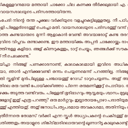
­ടി­ക­ളു­ള്ള­വ­നു­മാ­യ മ­ത്താ­യി ചാ­ക്കോ ചില ക­ണ­ക്കു തീർ­ക്ക­ലു­മാ­യി എ
ാ­യ­ന­ശാ­ല­യു­ടെ പ­രി­സ­ര­ത്താ­യി­രു­ന്നു.
കും­ചേ­രി നി­ന്റെ തന്ത പൂ­ക്കു­ല വർ­ക്കി­യു­ടെ വ­ള­ച്ചു­കെ­ട്ടി­ലു­ള്ള­ത­ല്ല. നീ പ­ഠി­ച്ച
ളി പി­ള്ളേ­ര്ടെ­ട­ത്തു് ചെ­ര­ച്ചാ മതി. വാ­യ­ന­ശാ­ല­യു­ടെ പ­രി­സ­ര­ത്തു് വ­ന്നു് ഇ
­റാ­ത്ത കു­ണ്ട­ന്മാ­രു­ടെ മു­ന്നി ആ­ളാ­കാൻ വേ­ണ്ടി അ­വ­ന്മാ­രോ­ടു് കണ്ട തര
വിടെ വി­പ്ല­വം ഒ­ണ്ടാ­ക്ക­ണ്ട. ഈ മ­ത്താ­യി­ക്കും അപ്പൻ ചാ­ക്കോ­യ്ക്കും രാ­ഷ്
­നു­ള്ള കളിയാ. ങ്ങള് കി­ണ­റു­കു­ത്തും, ടാറു് ചെ­യ്യും, ഞ­ങ്ങൾ­ക്കു് സൗ­ക­ര്യ­
 നീ ചെ­ല­ക്ക­ണ്ട.”
­യി­ച്ചാ നി­ങ്ങ­ള് പ­ണ­ക്കാ­ര­നാ­ണു്, കാ­ലാ­കാ­ല­മാ­യി ഇവിടെ അ­ധി­കാ­ര­
 ഞാൻ എ­നി­ക്കു­വേ­ണ്ടി ഒ­ന്നും ചെ­യ്യ­ണ­മെ­ന്നു് പ­റ­ഞ്ഞി­ല്ല. നി­ങ്ങ­ളു
്തി സ്കൂ­ളി­നു് മുൻ­പി­ലൂ­ടു­ള്ള പ­ഞ്ചാ­യ­ത്തു് റോഡ് ടാ­റു­ചെ­യ്യ­ണം. അതു് അ­
െ ഒരു വണ്ടി പോ­യി­ക്ക­ഴി­ഞ്ഞാ പി­ന്നെ ഒ­രു­മ­ണി­ക്കൂ­റു് പൊ­ടി­യാ. അ
േ­ക്കും അ­ടു­ത്ത വ­ണ്ടി­വ­രും. പി­ള്ളേ­രു് ഭൂ­രി­ഭാ­ഗ­വും ആ­സ്ത­മ­യും ശ്വാ­സം മു­ട്ട­ല
്ങ­ളോ­ടു് ഇതു് എത്ര പ­റ­ഞ്ഞു? ഒരു മാർ­ഗ്ഗ­വും ഇ­ല്ലാ­താ­യ­പ്പോ­ഴാ പ­രാ­തി­യു­മാ­
ു­ത്തു് എ­ത്തി­യ­തു്. അതു് ജ­നാ­ധി­പ­ത്യ­പ­ര­മാ­യ അ­വ­കാ­ശ­മാ, അ­തി­നി­യും ച
ു­തീർ­ന്ന­തെ തോമസ് വർ­ക്കി എന്ന സ്കൂൾ അ­ധ്യാ­പ­ക­ന്റെ ചെ­കി­ട­ത്തു് മ­ത
്ഞ­തും അ­യാ­ളു­ടെ ശി­ങ്കി­ടി­മാ­രി­ലൊ­രു­വ­ന്റെ ലൂ­ണാ­റി­ട്ട കാ­ലു­കൊ­ണ്ടു് ന