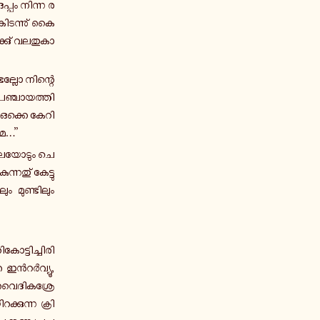
പ്പം നിന്ന ര­
 കി­ട­ന്നു് കൈ­
കു് വ­ല­തു­കാ­
ട­ല്ലോ നി­ന്റെ
പ­ഞ്ചാ­യ­ത്തി­
നും ഒക്കെ കേറി
 മൈ…”
 മ­ല­യോ­ടും ചെ­
്ന­തു് കേ­ട്ടു­
ം മു­ണ്ടി­ലും
ട്ടി­ച്ചി­രി­
തെ ഇൻ­റർ­വ്യൂ,
ൈ­ദി­ക­ശ്രേ­
ക്കു­ന്ന ക്രി­