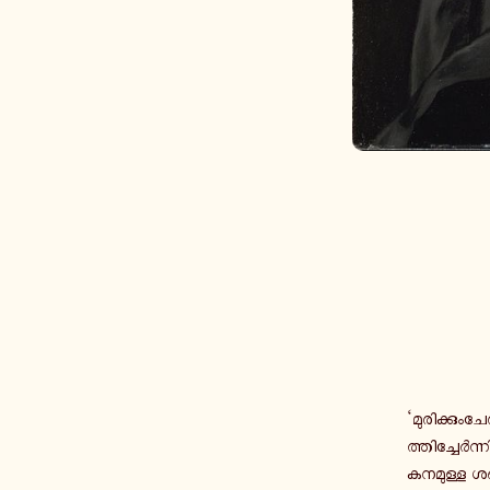
‘മു­രി­ക്കും
ത്തി­ച്ചേർ­ന്
ക­ന­മു­ള്ള ശ