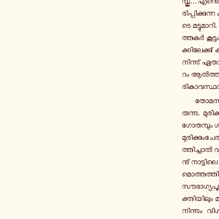
സ്തു… എ­ന്തെ­ല്
രി­പ്പി­ക്കു­ന്
ടെ മ­ട്ടു­മാ
ത്ത­കർ കൂ­ട്
ക്കി­ലേ­ക്കു്
നി­ന്നു് ഏ­താ­
റം ആൽ­ത്ത­റ
രി­കാ­വ­സ്ഥ­
തോ­മ­സി­
രു­ന്നു. മു­ര
ഗോ­ത­മ്പും ശർ­
മു­രി­ക്കും­
ത്തി­ച്ചാൽ വ
നു് നാ­ട്ടി­
മൊ­ത്ത­ത്തിൽ
സൗ­ഭാ­ഗ്യ­പൂർ
ക്തി­യി­ലും
നി­ന്നും വി­ശ