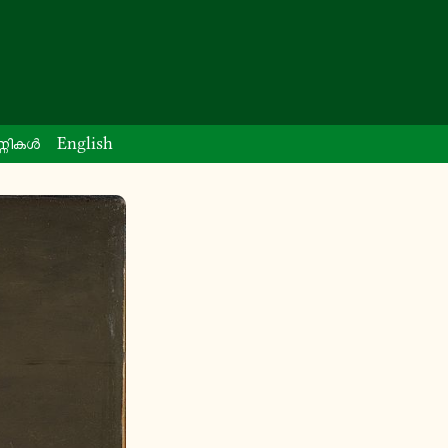
്ണി­കൾ
English