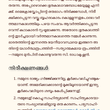
ത­രു­ന്നു. അ­പ്പോ­ഴൊ­ക്കെ ഭൂ­ത­കാ­ലാ­വ­ബോ­ധ­മേ­യു­ള്ളു എ­നി­
ക്കു്. മൈ­ക്രോ­സ്കോ­പ്പി­ന്റെ ഒ­രു­ഭാ­ഗം തി­രി­ക്കു­മ്പോൾ, നി­രീ­
ക്ഷി­ക്ക­പ്പെ­ടു­ന്ന വസ്തു ബൃ­ഹ­ദാ­കാ­രം കൊ­ള്ളു­ന്ന­തു­പോ­ലെ വർ­
ത്ത­മാ­ന­കാ­ല­ത്തി­ലും പഴയ സംഭവം ആ­വർ­ത്തി­ക്ക­പ്പെ­ടു­ന്നു­
വെ­ന്നു് ക­ഥാ­കാ­രൻ സ്പ­ഷ്ട­മാ­ക്കു­ന്നു. അതോടെ ഭൂ­ത­കാ­ല­ത്തി­
ന്റെ തു­ടർ­ച്ച­യാ­യി വർ­ത്ത­മാ­ന­കാ­ല­ത്തെ നമ്മൾ കാ­ണു­ന്നു.
ഭാ­ര­ത­ത്തി­ന്റെ ഇ­ന്ന­ത്തെ ദ­യ­നീ­യാ­വ­സ്ഥ­യെ ഇ­ങ്ങ­നെ അ­
തി­ന്റെ യ­ഥാർ­ത്ഥ­രൂ­പ­ത്തിൽ—സ­ത്യാ­ത്മ­ക­മാ­യ രൂ­പ­ത്തിൽ
—ന­മ്മു­ടെ മുൻ­പിൽ കൊ­ണ്ടു­വ­രു­ന്നു സി. രാ­ധാ­കൃ­ഷ്ണൻ.
നി­രീ­ക്ഷ­ണ­ങ്ങൾ
ന­മ്മു­ടെ രാ­ജ്യം ഗർ­ജ്ജി­ക്കു­ന്നി­ല്ല, കൂർ­ക്കം­വ­ലി­ച്ചു­റ­ങ്ങു­ക­
യാ­ണു്. അ­മേ­രി­ക്കാ­ക്കാ­ര­ന്റെ മൂ­ക്കി­ലൂ­ടെ­യാ­ണു് ഇ­ന്ത്യ
കൂർ­ക്കം­വ­ലി­യു­ടെ ശബ്ദം കേൾ­പ്പി­ക്കു­ന്ന­തു്.
ന­മ്മു­ടേ­തു് കൊ­ച്ചു സാ­ഹി­ത്യ­മാ­ണു്. സാ­ഹി­ത്യ­കാ­ര­ന്മാ­
രു­ടെ സം­ഖ്യാ­ബ­ല­മി­ല്ലാ­യ്മ ഒരു കാരണം. പ­ദ്യ­സാ­ഹി­