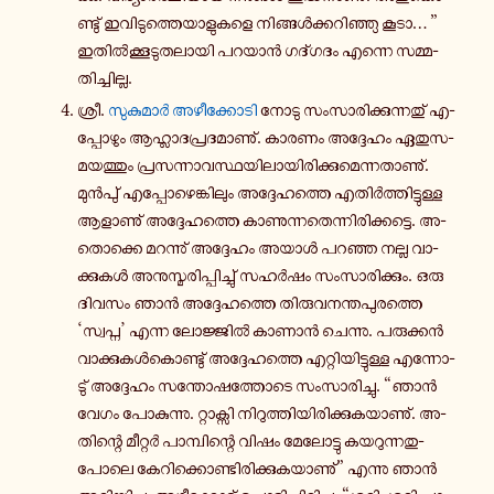
ണ്ടു് ഇ­വി­ടു­ത്തെ­യാ­ളു­ക­ളെ നി­ങ്ങൾ­ക്ക­റി­ഞ്ഞു കൂടാ… ”
ഇ­തിൽ­ക്കൂ­ടു­ത­ലാ­യി പറയാൻ ഗ­ദ്ഗ­ദം എന്നെ സ­മ്മ­
തി­ച്ചി­ല്ല.
ശ്രീ.
സു­കു­മാർ അ­ഴീ­ക്കോ­ടി
നോടു സം­സാ­രി­ക്കു­ന്ന­തു് എ­
പ്പോ­ഴും ആ­ഹ്ലാ­ദ­പ്ര­ദ­മാ­ണു്. കാരണം അ­ദ്ദേ­ഹം ഏ­തു­സ­
മ­യ­ത്തും പ്ര­സ­ന്നാ­വ­സ്ഥ­യി­ലാ­യി­രി­ക്കു­മെ­ന്ന­താ­ണു്.
മുൻ­പു് എ­പ്പോ­ഴെ­ങ്കി­ലും അ­ദ്ദേ­ഹ­ത്തെ എ­തിർ­ത്തി­ട്ടു­ള്ള
ആ­ളാ­ണു് അ­ദ്ദേ­ഹ­ത്തെ കാ­ണു­ന്ന­തെ­ന്നി­രി­ക്ക­ട്ടെ. അ­
തൊ­ക്കെ മ­റ­ന്നു് അ­ദ്ദേ­ഹം അയാൾ പറഞ്ഞ നല്ല വാ­
ക്കു­കൾ അ­നു­സ്മ­രി­പ്പി­ച്ചു് സഹർഷം സം­സാ­രി­ക്കും. ഒരു
ദിവസം ഞാൻ അ­ദ്ദേ­ഹ­ത്തെ തി­രു­വ­ന­ന്ത­പു­ര­ത്തെ
‘സ്വ­പ്ന’ എന്ന ലോ­ജ്ജിൽ കാണാൻ ചെ­ന്നു. പ­രു­ക്കൻ
വാ­ക്കു­കൾ­കൊ­ണ്ടു് അ­ദ്ദേ­ഹ­ത്തെ എ­റ്റി­യി­ട്ടു­ള്ള എ­ന്നോ­
ടു് അ­ദ്ദേ­ഹം സ­ന്തോ­ഷ­ത്തോ­ടെ സം­സാ­രി­ച്ചു. “ഞാൻ
വേഗം പോ­കു­ന്നു. റ്റാ­ക്സി നി­റു­ത്തി­യി­രി­ക്കു­ക­യാ­ണു്. അ­
തി­ന്റെ മീ­റ്റർ പാ­മ്പി­ന്റെ വിഷം മേ­ലോ­ട്ടു ക­യ­റു­ന്ന­തു­
പോ­ലെ കേ­റി­ക്കൊ­ണ്ടി­രി­ക്കു­ക­യാ­ണു്” എന്നു ഞാൻ