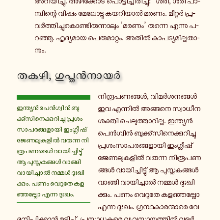
അ­റി­യി­ച്ചു. അ­ഴീ­ക്കോ­ട് പൊ­ട്ടി­ച്ചി­രി­ച്ചു: “ശരി, ശരി പാ­
മ്പി­ന്റെ വിഷം മേ­ലോ­ട്ടു ക­യ­റി­യാൽ മരണം. മീ­റ്റർ പ്ര­
വർ­ത്തി­ച്ചു­കൊ­ണ്ടി­രു­ന്നാ­ലും ‘മരണം’ തന്നെ എന്നു പ­
റ­ഞ്ഞു. ഹൃ­ദ്യ­മാ­യ പെ­രു­മാ­റ്റം. അതിൽ കാ­പ­ട്യ­മി­ല്ല­താ­
നും.
തകഴി, ഗു­പ്തൻ­നാ­യർ
നി­രൂ­പ­ണ­ങ്ങൾ, വി­മർ­ശ­ന­ങ്ങൾ
ഇ­ന്ത്യൻ പെൻ­ഗ്വിൻ ബു­
ഇവ എ­ന്നിൽ അ­ങ്ങ­നെ സ്വാ­ധീ­ന­
ക്ക്സി­നെ­ക്കു­റി­ച്ചു പ്ര­ശം­
ശ­ക്തി ചെ­ലു­ത്താ­റി­ല്ല. ഇ­ന്ത്യൻ
സാ­പ­ര­ങ്ങ­ളാ­യി ഇം­ഗ്ലീ­ഷ്
പെൻ­ഗ്വിൻ ബു­ക്ക്സി­നെ­ക്കു­റി­ച്ചു
ജേ­ണ­ലു­ക­ളിൽ വ­രു­ന്ന നി­
പ്ര­ശം­സാ­പ­ര­ങ്ങ­ളാ­യി ഇം­ഗ്ലീ­ഷ്
രൂ­പ­ണ­ങ്ങൾ വാ­യി­ച്ചി­ട്ടു്
ജേ­ണ­ലു­ക­ളിൽ വ­രു­ന്ന നി­രൂ­പ­ണ­
ആ പു­സ്ത­ക­ങ്ങൾ വാ­ങ്ങി
ങ്ങൾ വാ­യി­ച്ചി­ട്ടു് ആ പു­സ്ത­ക­ങ്ങൾ
വാ­യി­ച്ചാൽ നമ്മൾ ദുഃ­ഖി­
വാ­ങ്ങി വാ­യി­ച്ചാൽ നമ്മൾ ദുഃ­ഖി­
ക്കും. പണം വെ­റു­തേ ക­ള­
ക്കും. പണം വെ­റു­തേ ക­ള­ഞ്ഞ­ല്ലോ
ഞ്ഞ­ല്ലോ എന്ന ദുഃഖം.
എന്ന ദുഃഖം. ഗ്ര­ന്ഥ­കാ­ര­ന്മാ­രെ വേ­
ദ­നി­പ്പി­ക്കാൻ മ­ടി­ച്ചു്, പ്ര­സാ­ധ­ക­രെ വ്യ­വ­സാ­യ­ത്തിൽ വ­ളർ­