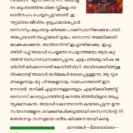
ടെ കു­ടും­ബ­ത്തി­ലെ മിക്ക സ്ത്രീ­ക­ളും ബ­
ലാൽ­സം­ഗം ചെ­യ്യ­പ്പെ­ട്ട­വ­രാ­ണു്. ഇ­
ന്ത്യ­യി­ലെ ജീ­വി­തം ദു­സ്സ­ഹ­മാ­യ­പ്പോൾ
സൈ­റ­സും കു­ടും­ബ­വും കി­ഴ­ക്കേ പാ­കി­സ്ഥാ­നി­ലേ­ക്കു പോയി.
അ­പ്പോ­ഴാ­ണു് ബം­ഗ്ലാ­ദേ­ശ് യു­ദ്ധം. സൈറസ് അ­മേ­രി­ക്ക­യി­
ലേ­ക്കു ക­ട­ക്കു­ന്നു. അ­വി­ടെ­നി­ന്നു് ഇം­ഗ്ല­ണ്ടി­ലേ­ക്കും. ഇം­ഗ്ല­
ണ്ടിൽ വ­ച്ചു് അയാൾ ചെ­യ്ത­തോ ചെ­യ്യാ­ത്ത­തോ ആയ കു­റ്റ­
ത്തി­നു് ബ­ന്ധ­ന­സ്ഥ­നാ­ക്ക­പ്പെ­ടു­ന്നു. എ­ഴു­പ­ത്ത­ഞ്ചു വർഷം ജ­
യി­ലിൽ കി­ട­ക്കാ­നാ­ണു് കോ­ടി­തി­വി­ധി. അ­വി­ടെ­ക്ക­ഴി­ഞ്ഞു­കൂ­
ടി­ക്കൊ­ണ്ടു് അയാൾ ഓർ­മ്മ­കൾ രേ­ഖ­പ്പെ­ടു­ത്തു­ന്നു. ആ സ്മ­ര­
ണ­ക­ളു­ടെ­യും മറ്റു ചി­ന്ത­ക­ളു­ടെ­യും സ­മാ­ഹാ­ര­മാ­ണു് ഈ
നോവൽ. ത­നി­ക്കു് എ­ഴു­താ­നു­ള്ള­തെ­ല്ലാം എ­ഴു­തി­ക്ക­ഴി­ഞ്ഞി­ട്ടു്
സൈറസ് കാ­രാ­ഗൃ­ഹ­ത്തി­ന്റെ കനത്ത ഭി­ത്തി­യി­ലൂ­ടെ അ­പ്ര­
ത്യ­ക്ഷ­നാ­കു­ന്നു. അയാൾ കൊ­ന്നു­വെ­ന്നു ക­രു­ത­പ്പെ­ടു­ന്ന മൂ­ന്നു
സ­ന്താ­ന­ങ്ങ­ളു­ടെ ശ­വ­ക്കു­ഴി­കൾ­ക്ക­ടു­ത്താ­യി സൈ­റ­സി­ന്റെ നി­
ശ്ചേ­ത­ന­വും ന­ഗ്ന­വു­മാ­യ ശരീരം കി­ട­ക്കു­ന്ന­താ­യി കണ്ടു.
മാ­ന­ങ്ങൾ—dimensions—