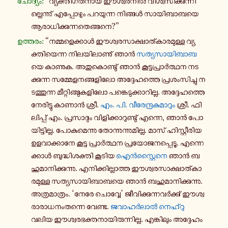
ചോ­ദ്യം:
“വ്യ­ക്തി­ഗ­ത­നാ­യ ഈ­ശ്വ­ര­നിൽ വി­ശ്വ­സി­ക്കു­ന്നി­
ല്ലെ­ന്നു് എ­പ്പോ­ഴും പ­റ­യു­ന്ന നി­ങ്ങൾ സാ­യി­ബാ­ബ­യെ
ആ­രാ­ധി­ക്കു­ന്ന­തെ­ങ്ങ­നെ?”
ഉ­ത്ത­രം:
“ന­മ്മ­ളെ­ക്കാൾ ഈ­ശ്വ­ര­സാ­ക്ഷാ­ത്കാ­ര­മു­ള്ള വ്യ­
ക്തി­യെ­ന്ന നി­ല­യി­ലാ­ണു് ഞാൻ
സ­ത്യ­സാ­യി­ബാ­ബ
യെ കാണുക. അ­തു­കൊ­ണ്ടു് ഞാൻ കൂ­ട്ട­പ്രാർ­ത്ഥ­ന ന­ട­
ക്കു­ന്ന സ­മ്മേ­ള­ന­ങ്ങ­ളി­ലോ അ­ദ്ദേ­ഹ­ത്തെ പ്ര­ശം­സി­ച്ചു ന­
ട­ത്തു­ന്ന മീ­റ്റി­ങ്ങു­ക­ളി­ലോ പ­ങ്കെ­ടു­ക്കാ­റി­ല്ല. അ­ദ്ദേ­ഹ­ത്തെ
നേ­രി­ട്ടു കാണാൻ ശ്രീ.
എം. പി. വീ­രേ­ന്ദ്ര­കു­മാ­റും
ശ്രീ. ഫി­
ലി­പ്പ് എം. പ്ര­സാ­ദും വി­ളി­ക്കാ­റു­ണ്ടു് എന്നെ, ഞാൻ പോ­
യി­ട്ടി­ല്ല. പോ­കു­മെ­ന്നു തോ­ന്നു­ന്നു­മി­ല്ല. മാസ് ഹി­സ്റ്റീ­രി­യ
ഉ­ള­വാ­ക്കാ­നേ കൂട്ട പ്രാർ­ത്ഥ­ന പ്ര­യോ­ജ­ന­പ്പെ­ടൂ. എ­ന്നെ­
ക്കാൾ ബു­ദ്ധി­ശ­ക്തി കൂടിയ
ഐൻ­സ്റ്റൈ­നെ
ഞാൻ ബ­
ഹു­മാ­നി­ക്കു­ന്നു. എ­നി­ക്കി­ല്ലാ­ത്ത ഈ­ശ്വ­ര­സാ­ക്ഷാ­ത്കാ­
ര­മു­ള്ള സ­ത്യ­സാ­യി­ബാ­ബ­യെ ഞാൻ ബ­ഹു­മാ­നി­ക്കു­ന്നു.
അ­ത്ര­മാ­ത്രം. ‘നേരേ ചൊ­വ്വേ’ ജീ­വി­ക്കു­ന്ന­വർ­ക്കു് ഈ­ശ്വ­
രാ­രാ­ധ­നം­ത­ന്നെ വേണ്ട.
ജ­വാ­ഹർ­ലാൽ നെ­ഹ്റു
വലിയ ഈ­ശ്വ­ര­ഭ­ക്ത­നാ­യി­രു­ന്നി­ല്ല. എ­ങ്കി­ലും അ­ദ്ദേ­ഹം