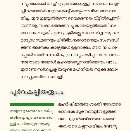
ദി­ച്ചു. അയാൾ അതു് എ­ഴു­തി­ക്കൊ­ടു­ത്തു. സ­മാ­ധാ­നം തൃ­
പ്തി­ക­ര­മാ­യി­രു­ന്ന­തു­കൊ­ണ്ടു് കാ­ര്യം അവിടെ അ­വ­സാ­
നി­ച്ചു. ഈ ഗു­മ­സ്തൻ­ത­ന്നെ വൈ­കു­ന്നേ­രം വീ­ട്ടിൽ­ച്ചെ­ന്നി­
രു­ന്നു് ആ സം­ഭ­വ­ത്തെ­ക്കു­റി­ച്ചു ക­ഥ­യെ­ഴു­തി­യാൽ ‘സ­
മാ­ധാ­നം ന­ല്കു­ക’ എന്ന പ്ര­ക്രി­യ­യ്ക്കു സ്ഥാ­ന­മി­ല്ല. ആ കഥ
ഉ­ദ്യോ­ഗ­സ്ഥ­നെ­യും കീ­ഴ്ജീ­വ­ന­ക്കാ­ര­നെ­യും സം­ബ­ന്ധി­
ക്കു­ന്ന അനേകം കാ­ര്യ­ങ്ങൾ ഉ­ള­വാ­ക്കും. അതിനു ചി­ല­
പ്പോൾ സാർ­വ­ലൗ­കി­ക­പ്രാ­ധാ­ന്യം ല­ഭി­ച്ചു­വെ­ന്നും വരാം.
അതോടെ അയാൾ മ­ഹാ­യ­ശ­സ്ക­നാ­യി­യെ­ന്നും വരാം.
ഇതാണു സർ­ഗ്ഗ­പ്ര­ക്രി­യ­യു­ടെ മ­ഹ­നീ­യ­ത ന­മു­ക്കു ബോ­
ധ­പ്പെ­ടു­ത്തി­ത്ത­രു­ന്ന­തു്.
പൂർ­വ­ക­ല്പി­ത­രൂ­പം
മ­ഹർ­ഷി­മാ­രു­ടെ ശക്തി അ­വ­രു­ടെ
ന­മ്മു­ടെ ഭാ­ര­ത­മാ­കെ മ­രി­ച്ചു­
വൈദിക സൂ­ക്ത­ങ്ങ­ളിൽ ഇ­രി­ക്കു­
ക­ഴി­ഞ്ഞു. ഏതോ ഒരു ഭാ­ഗ­
ന്നു. ച­ക്ര­വർ­ത്തി­മാ­രു­ടെ ശക്തി
ത്തു് ചെറിയ സ്പ­ന്ദ­ന­മു­ണ്ടു്.
അ­വ­രു­ടെ ക­ല്പ­ന­ക­ളി­ലും. വേ­ദ­സൂ­
അതും അ­വ­സാ­നി­ക്കാൻ­