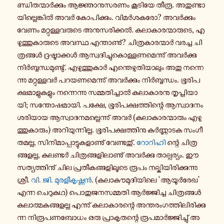
ണ്ഡി­ത­ന്മാർ­ക്കും ആ­ജ്ഞാ­നു­സ­ര­ണം കൂ­ടി­യേ തീരൂ. അ­തു­ണ്ടാ­
യി­ല്ലെ­ങ്കിൽ അവർ കോ­പി­ക്കും. വി­മർ­ശ­ക­രോ? അ­വർ­ക്കും
വേണം മ­റ്റു­ള്ള­വ­രു­ടെ അ­നു­സ­രി­ക്കൽ. ക­ലാ­കാ­ര­ന്മാ­രു­ടെ, എ­
ഴു­ത്തു­കാ­രു­ടെ അവസ്ഥ എ­ന്താ­ണു്? ചി­ത്ര­കാ­ര­ന്മാർ വരച്ച ചി­
ത്ര­ങ്ങൾ ദ്ര­ഷ്ടാ­ക്കൾ ആ­സ്വ­ദി­ച്ചു­കൊ­ള്ള­ണ­മെ­ന്നു് അ­വർ­ക്കു
നിർ­ബ്ബ­ന്ധ­മു­ണ്ടു്. എ­ഴു­ത്തു­കാർ എ­ന്തെ­ഴു­തി­യാ­ലും അതു ന­ന്നെ­
ന്നു മ­റ്റു­ള്ള­വർ പ­റ­യ­ണ­മെ­ന്നു് അ­വർ­ക്കും നിർ­ബ്ബ­ന്ധം. ഭൂ­രി­പ­
ക്ഷ­മാ­ളു­ക­ളും ന­ന്നെ­ന്നു സ­മ്മ­തി­ച്ചാൽ ക­ലാ­കാ­ര­നു തൃ­പ്തി­യാ­
യി; സ­ന്തോ­ഷ­മാ­യി. പക്ഷേ, ഭൂ­രി­പ­ക്ഷ­ത്തി­ന്റെ ആ­സ്വാ­ദ­നം
ശ­രി­യാ­യ ആ­സ്വാ­ദ­ന­മ­ല്ലെ­ന്നു് അവർ (ക­ലാ­കാ­ര­ന്മാ­രും എ­ഴു­
ത്തു­കാ­രും) അ­റി­യു­ന്നി­ല്ല. ഭൂ­രി­പ­ക്ഷ­ത്തി­നു കർ­ണ്ണാ­ട­ക സം­ഗീ­
ത­മ­ല്ല, സി­നി­മാ­പ്പാ­ട്ടു­ക­ളാ­ണു് വേ­ണ്ട­തു്.
റോ­റി­ഹി
ന്റെ ചി­ത്ര­
ങ്ങ­ള­ല്ല, ക­ല­ണ്ടർ ചി­ത്ര­ങ്ങ­ളി­ലാ­ണു് അ­വർ­ക്കു താ­ല്പ­ര്യം. ഈ
സ­ത്യ­ത്തി­നു് ചില പ്ര­തീ­ക­ങ്ങ­ളി­ലൂ­ടെ രൂപം ന­ല്കി­യി­രി­ക്കു­ന്നു
ശ്രീ.
വി. ജി. മു­ര­ളീ­കൃ­ഷ്ണൻ
. (ക­ലാ­കൗ­മു­ദി­യി­ലെ ‘ആ­യൂർ­രേ­ഖ’
എന്ന ചെ­റു­ക­ഥ) പൊ­തു­ജ­ന­സ­മ്മ­തി ആർ­ജ്ജി­ച്ച ചി­ത്ര­ങ്ങൾ
ക­ലാ­ത്മ­ക­ങ്ങ­ള­ല്ല എ­ന്നു് ക­ലാ­കാ­ര­ന്റെ അ­ന്ത­രം­ഗ­ത്തി­ലി­രി­ക്കു­
ന്ന നി­രൂ­പ­ണ­ബോ­ധം ഒരു പ്രാ­കൃ­ത­ന്റെ രൂ­പ­മാർ­ജ്ജി­ച്ചു് അ­