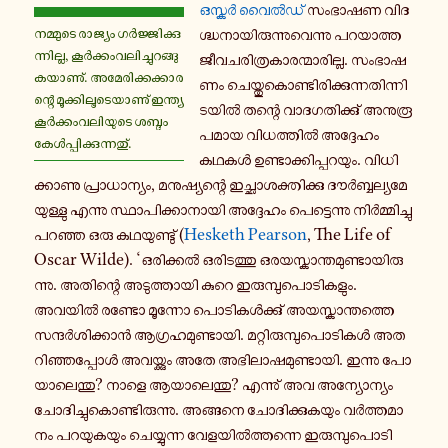
ഒസ്കർ വൈൽഡ്
സം­ഭാ­ഷ­ണ വി­ദ­
ന­മ്മു­ടെ രാ­ജ്യം ഗർ­ജ്ജി­ക്കു­
ഗ്ദ്ധ­നാ­യി­രു­ന്നു­വെ­ന്നു പ­റ­യാ­ത്ത
ന്നി­ല്ല, കൂർ­ക്കം­വ­ലി­ച്ചു­റ­ങ്ങു­
ജീ­വ­ച­രി­ത്ര­കാ­ര­ന്മാ­രി­ല്ല. സം­ഭാ­ഷ­
ക­യാ­ണു്. അ­മേ­രി­ക്ക­ക്കാ­ര­
ണം ചെ­യ്തു­കൊ­ണ്ടി­രി­ക്കു­ന്ന­തി­ന്നി­
ന്റെ മൂ­ക്കി­ലൂ­ടെ­യാ­ണു് ഇ­ന്ത്യ
ട­യിൽ തന്റെ വാ­ദ­ഗ­തി­ക്കു് അ­നു­രൂ­
കൂർ­ക്കം­വ­ലി­യു­ടെ ശബ്ദം
പ­മാ­യ വി­ധ­ത്തിൽ അ­ദ്ദേ­ഹം
കേൾ­പ്പി­ക്കു­ന്ന­തു്.
കഥകൾ ഉ­ണ്ടാ­ക്കി­പ്പ­റ­യും. വി­ധി­
ക്കാ­ണു പ്രാ­ധാ­ന്യം, മ­നു­ഷ്യ­ന്റെ ഇ­ച്ഛാ­ശ­ക്തി­ക്കു ദൗർ­ബ്ബ­ല്യ­മേ­
യു­ള്ളു എന്നു സ്ഥാ­പി­ക്കാ­നാ­യി അ­ദ്ദേ­ഹം പെ­ട്ടെ­ന്നു നിർ­മ്മി­ച്ചു
പറഞ്ഞ ഒരു ക­ഥ­യു­ണ്ടു് (
Hesketh Pearson
, The Life of
Oscar Wilde). ‘ഒ­രി­ക്കൽ ഒ­രി­ട­ത്തു ഒ­ര­യ­സ്കാ­ന്ത­മു­ണ്ടാ­യി­രു­
ന്നു. അ­തി­ന്റെ അ­ടു­ത്താ­യി കുറെ ഇ­രു­മ്പു­പൊ­ടി­ക­ളും.
അവയിൽ രണ്ടോ മൂ­ന്നോ പൊ­ടി­കൾ­ക്കു് അ­യ­സ്കാ­ന്ത­ത്തെ
സ­ന്ദർ­ശി­ക്കാൻ ആ­ഗ്ര­ഹ­മു­ണ്ടാ­യി. മ­റ്റി­രു­മ്പു­പൊ­ടി­കൾ അ­ത­
റി­ഞ്ഞ­പ്പോൾ അ­വ­യ്ക്കും അതേ അ­ഭി­ലാ­ഷ­മു­ണ്ടാ­യി. ഇന്നു പോ­
യാ­ലെ­ന്തു? നാളെ ആ­യാ­ലെ­ന്തു? എ­ന്നു് അവ അ­ന്യോ­ന്യം
ചോ­ദി­ച്ചു­കൊ­ണ്ടി­രു­ന്നു. അ­ങ്ങ­നെ ചോ­ദി­ക്കു­ക­യും വർ­ത്ത­മാ­
നം പ­റ­യു­ക­യും ചെ­യ്യു­ന്ന വേ­ള­യിൽ­ത്ത­ന്നെ ഇ­രു­മ്പു­പൊ­ടി­