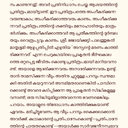
നം കാ­ണു­ന്ന­തു്. അവർ പ്ര­തി­നി­ധാ­നം ചെയ്ത ആ­ശ­യ­ത്തി­ന്റെ
പ്ര­തി­രൂ­പ­മാ­യി­ട്ടാ­ണു്. ഈ പ്ര­തി­രൂ­പ­ത്തെ അം­ഗീ­ക­രി­ക്കു­ന്ന­
വ­രു­ണ്ടാ­കാം; അം­ഗീ­ക­രി­ക്കാ­ത്ത­വ­രും കാണും. അം­ഗീ­ക­രി­ക്കു­
ന്ന­വർ പ്ര­തി­രൂ­പ­ത്തി­ന്റെ ശ­ക്തി­യും മ­നോ­ഹാ­രി­ത­യും മാ­ത്രം
ദർ­ശി­ക്കും. അം­ഗീ­ക­രി­ക്കാ­ത്ത­വർ ആ പ്ര­തീ­ക­ത്തി­ന്റെ ദുർ­ബ­ല­
ത­യും വൈ­രൂ­പ്യ­വും കാണും. ശ്രീ. ജോ­യി­ക്കു­ട്ടി പാ­ല­ത്തു­ങ്കൽ
മാ­തൃ­ഭൂ­മി ആ­ഴ്ച­പ്പ­തി­പ്പിൽ എ­ഴു­തി­യ ‘അ­ന്യ­ന്റെ മരണം കാ­ത്തി­
രി­ക്കു­ന്ന­വർ’ എന്ന ചെ­റു­ക­ഥ­യി­ലെ പ്രാ­കൃ­തൻ ദീർ­ഘ­കാ­ല­
ത്തെ ഒ­റ്റ­പ്പെ­ട്ട ജീ­വി­തം കൊ­ണ്ടു പ്ര­തി­രൂ­പ­മാ­യി മാ­റി­യ­വ­നാ­
ണു്. അയാളെ ആ­ദ­രി­ക്കു­ന്ന­വ­രും അ­നാ­ദ­രി­ക്കു­ന്ന­വ­രും ഉ­ണ്ടു്.
താൻ താ­മ­സി­ക്കു­ന്ന വീടും അതിനു ചു­റ്റു­മു­ള്ള പ­റ­മ്പും സ്വ­ന്ത­മാ­
ക്കി അതിൽ ക­യ­റു­ന്ന­വർ അ­ന­ഭി­മ­ത­രാ­ണെ­ങ്കിൽ പാ­മ്പി­നെ­
ക്കൊ­ണ്ടു് അവരെ ക­ടി­പ്പി­ക്കു­ന്ന ആ പ്രാ­കൃ­തൻ സി­ദ്ധി­ക­ളു­ള്ള­
വ­നാ­ണു്; ഒരു സി­ദ്ധി­യു­മി­ല്ലാ­ത്ത­വ­നെ­ന്നു വേ­ണ­മെ­ങ്കി­ലും
പറയാം. അ­യാ­ളു­ടെ തി­രോ­ധാ­നം കാ­ത്തി­രി­ക്കു­ക­യാ­ണു്
ഏവരും. മ­രി­ച്ചി­ട്ടു­വേ­ണം ആ വീടും പ­റ­മ്പും കൈ­ക്ക­ലാ­ക്കാൻ
അ­വർ­ക്കു്. ക­ഥാ­കാ­ര­ന്റെ പ്ര­തി­പാ­ദ­നം­കൊ­ണ്ടു്—പ്ര­തി­പാ­ദ­ന­
ത്തി­ന്റെ ചാ­രു­ത­കൊ­ണ്ടു് —അ­യാൾ­ക്കു സാർ­വ­ജ­നീ­ന­സ്വ­ഭാ­വ­