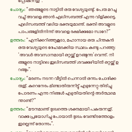
പ്പോ­കു­ന്ന­തു്”.
ചോ­ദ്യം:
“ഞ­ങ്ങ­ളു­ടെ നാ­ട്ടിൽ ഒരു വേ­ശ്യ­യു­ണ്ടു്. പേരു മ­റ­ച്ചു­
വ­ച്ചു് അവളെ ഞാൻ എ­ലി­സ­ബ­ത്ത് എന്നു വി­ളി­ക്ക­ട്ടെ.
എ­ലി­സ­ബ­ത്ത് വലിയ ഭ­ക്ത­യു­മാ­ണു്. ഭക്തി അ­വ­ളു­ടെ
പാ­പ­ങ്ങ­ളിൽ­നി­ന്നു് അവളെ ര­ക്ഷി­ക്കു­മോ സാറേ?”
ഉ­ത്ത­രം:
“എ­നി­ക്ക­റി­ഞ്ഞു­കൂ­ടാ, മ­ഹാ­നാ­യ ഒരു ചി­ന്ത­കൻ
ഒരു വേ­ശ്യ­യു­ടെ ദേ­ഹ­മ­ട­ക്കി­യ സ്ഥലം കണ്ടു പ­റ­ഞ്ഞു:
‘അവൾ അ­വ­സാ­ന­മാ­യി ഒ­റ്റ­യ്ക്കു് ഉ­റ­ങ്ങു­ന്നു’വെ­ന്നു്. നി­
ങ്ങ­ളു­ടെ നാ­ട്ടി­ലെ ഇ­ലി­സ­ബ­ത്ത് ശ­വ­ക്കു­ഴി­യിൽ ഒ­റ്റ­യ്ക്കു് ഉ­
റ­ങ്ങും”.
ചോ­ദ്യം:
“മരണം നടന്ന വീ­ട്ടിൽ ചെ­ന്നാൽ ഒ­ന്നും ചോ­ദി­ക്ക­
രു­തു്. കു­റെ­നേ­രം മി­ണ്ടാ­തി­രു­ന്നി­ട്ടു് എ­ഴു­ന്നേ­റ്റു തി­രി­ച്ചു
പോരണം എന്നു നി­ങ്ങൾ എ­ഴു­തി­യ­തി­ന്റെ അർ­ത്ഥ­മെ­
ന്താ­ണു്?”
ഉ­ത്ത­രം:
“മൗ­ന­മാ­ണു് ദുഃ­ഖ­ത്തെ ശ­ക്ത­മാ­യി പ­ക­രു­ന്ന­തു്.
വാ­ക്കു പ്ര­യോ­ഗി­ച്ചു പോയാൽ ദുഃഖം വേ­ണ്ടി­ട­ത്തോ­ളം
ഇ­ല്ലെ­ന്നു് തോ­ന്നും”.