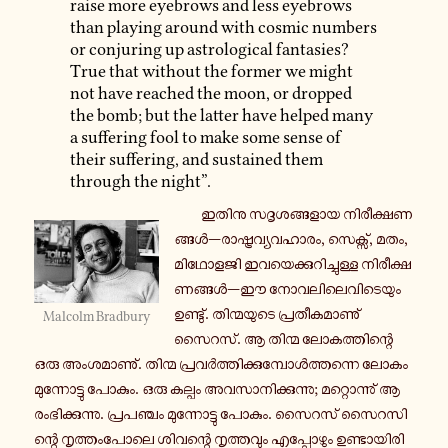
raise more eyebrows and less eyebrows
than playing around with cosmic numbers
or conjuring up astrological fantasies?
True that without the former we might
not have reached the moon, or dropped
the bomb; but the latter have helped many
a suffering fool to make some sense of
their suffering, and sustained them
through the night”.
ഇതിനു സ­ദൃ­ശ­ങ്ങ­ളാ­യ നി­രീ­ക്ഷ­ണ­
ങ്ങൾ—രാ­ഷ്ട്ര­വ്യ­വ­ഹാ­രം, സെ­ക്സ്, മതം,
മി­ഥോ­ള­ജി ഇ­വ­യെ­ക്കു­റി­ച്ചു­ള്ള നി­രീ­ക്ഷ­
ണ­ങ്ങൾ—ഈ നോ­വ­ലി­ലെ­വി­ടെ­യും
ഉ­ണ്ടു്. തി­ന്മ­യു­ടെ പ്ര­തീ­ക­മാ­ണു്
Malcolm Bradbury
സൈറസ്. ആ തിന്മ ലോ­ക­ത്തി­ന്റെ
ഒരു അം­ശ­മാ­ണു്. തിന്മ പ്ര­വർ­ത്തി­ക്കു­മ്പോൾ­ത്ത­ന്നെ ലോകം
മു­ന്നോ­ട്ടു പോകും. ഒരു കല്പം അ­വ­സാ­നി­ക്കു­ന്നു; മ­റ്റൊ­ന്നു് ആ­
രം­ഭി­ക്കു­ന്നു. പ്ര­പ­ഞ്ചം മു­ന്നോ­ട്ടു പോകും. സൈറസ് സൈ­റ­സി­
ന്റെ നൃ­ത്തം­പോ­ലെ ശി­വ­ന്റെ നൃ­ത്ത­വും എ­പ്പോ­ഴും ഉ­ണ്ടാ­യി­രി­