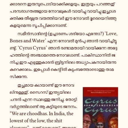
ക്കാ­ര­നെ ഇ­രു­മ്പു­പൊ­ടി­യാ­ക്കി­ക്ക­ള­യും. ഇ­ത്ര­യും പ­റ­ഞ്ഞ­തു്
പ­ര­മ്പ­രാ­ഗ­ത­ങ്ങ­ളാ­യ നോ­വ­ലു­കൾ വാ­യി­ച്ചു വാ­യി­ച്ചു ഇ­ച്ഛാ­ശ­
ക്തി­ക്കു തീ­ക്ഷ്ണ­ത വ­രു­ത്തി­യ­വർ ഈ നോവൽ ദൂ­രെ­യെ­റി­ഞ്ഞു­
ക­ള­യു­മെ­ന്നു സൂ­ചി­പ്പി­ക്കാ­നാ­ണു്.
സ­മീൻ­സാ­ദി­ന്റെ (ഉ­ച്ചാ­ര­ണം ശരിയോ എന്തോ?) ‘Love,
Bones and Water’ എന്ന നോവൽ മുൻപു ഞാൻ വാ­യി­ച്ചി­ട്ടു­
ണ്ടു്. ‘Cyrus Cyrus’ ഞാൻ ര­ണ്ടാ­മ­താ­യി വാ­യി­ക്കു­ന്ന അ­ദ്ദേ­
ഹ­ത്തി­ന്റെ അ­ഞ്ചാ­മ­ത്തെ നോ­വ­ലാ­ണു്. പാ­കി­സ്ഥാ­നിൽ ജ­
നി­ച്ച ഈ എ­ഴു­ത്തു­കാ­രൻ ബ്രി­ട്ട­നി­ലെ അ­ധ്യാ­പ­ക­നാ­യി­രു­ന്നു
കു­റെ­ക്കാ­ലം. ഇ­പ്പോൾ കെ­ന്റിൽ കു­ടും­ബ­ത്തോ­ടൊ­ത്തു താ­മ­
സി­ക്കു­ന്നു.
തു­ച്ഛ­മാ­യ ക­ഥ­യാ­ണു് ഈ നോ­വ­
ലി­നു­ള്ള­തു്. സൈറസ് ഇ­ന്ത്യ­യി­ലെ
ചന്ദൻ എന്ന സ്ഥ­ല­ത്തു ജ­നി­ച്ചു. തോ­ട്ടി­
വർ­ഗ്ഗ­ത്തി­ലാ­ണു് ആ കു­ട്ടി­യു­ടെ ജനനം.
“We are choodhas. In India, the
lowest of the low, the shit
cleaners” എ­ന്നു് സൈറസ്. അ­യാ­ളു­