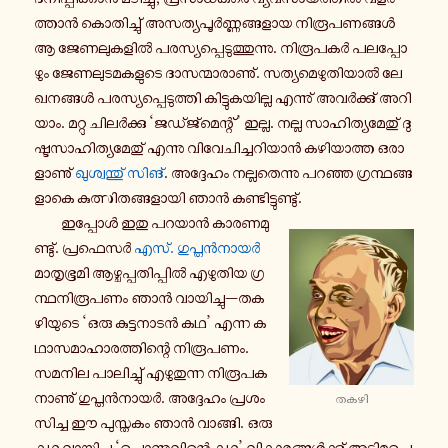
ത്താൻ കൊ­തി­ച്ചു് അ­സ­ത്യ­പൂർ­ണ്ണ­ങ്ങ­ളാ­യ നി­രൂ­പ­ണ­ങ്ങൾ
ആ ജേ­ണ­ലു­ക­ളിൽ പ­ര­സ്യ­പ്പെ­ടു­ത്തു­ന്നു. നി­രൂ­പ­കർ പ­ല­പ്പോ­
ഴും ജേ­ണ­ലു­ട­മ­ക­ളു­ടെ ദാ­സ­ന്മാ­രാ­ണു്. സ­ത്യ­മെ­ഴു­തി­യാൽ ലേ­
ഖ­ന­ങ്ങൾ പ­ര­സ്യ­പ്പെ­ടു­ത്തി കി­ട്ടു­ക­യി­ല്ല എ­ന്നു് അ­വർ­ക്കു് അ­റി­
യാം. മറ്റു ചി­ലർ­ക്കു ‘ജ­ഡ്ജ്മെ­ന്റ്’ ഇല്ല. നല്ല സാ­ഹി­ത്യ­മേ­തു് ദു­
ഷ്ട­സാ­ഹി­ത്യ­മേ­തു് എന്നു വി­വേ­ചി­ച്ച­റി­യാൻ ക­ഴി­യാ­ത്ത ഒ­രാ­
ളാ­ണു്
ഖു­ശ്വ­ന്തു് സിങ്
. അ­ദ്ദേ­ഹം ന­ല്ല­തെ­ന്നു പറഞ്ഞ ഗ്ര­ന്ഥ­ങ്ങ­
ളാ­കെ കു­ത്സി­ത­ങ്ങ­ളാ­യി ഞാൻ ക­ണ്ടി­ട്ടു­ണ്ടു്.
ഇ­പ്പോൾ ഇതു പറയാൻ കാ­ര­ണ­മു­
ണ്ടു്. പ്ര­ഫെ­സർ
എസ്. ഗു­പ്തൻ­നാ­യർ
മാ­തൃ­ഭൂ­മി ആ­ഴ്ച­പ്പ­തി­പ്പിൽ എ­ഴു­തി­യ ഗ്ര­
ന്ഥ­നി­രൂ­പ­ണം ഞാൻ വാ­യി­ച്ചു—ത­ക­
ഴി­യു­ടെ ‘ഒരു കു­ട്ട­നാ­ടൻ കഥ’ എന്ന ക­
ഥാ­സ­മാ­ഹാ­ര­ത്തി­ന്റെ നി­രൂ­പ­ണം.
സമനില പാ­ലി­ച്ചു് എ­ഴു­തു­ന്ന നി­രൂ­പ­ക­
നാ­ണു് ഗു­പ്തൻ­നാ­യർ. അ­ദ്ദേ­ഹം പ്ര­ശം­
തകഴി
സി­ച്ച ഈ പു­സ്ത­കം ഞാൻ വാ­ങ്ങി. ഒരു
കഥ വാ­യി­ച്ചു ‘പൊ­ന്നു­വി­ന്റെ കഥ’ വി­കാ­ര­ങ്ങൾ­ക്കു് അ­ടി­മ­പ്പെ­