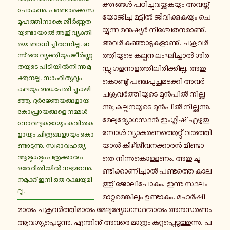
ക്ത­ങ്ങൾ പ­ഠി­ച്ചു­വ­യ്ക്കു­ക­യും അ­വ­യ്ക്കു്
പോ­കു­ന്നു. പ­ണ്ടൊ­ക്കെ സ­
യോ­ജി­ച്ച മ­ട്ടിൽ ജീ­വി­ക്കു­ക­യും ചെ­
മൂ­ഹ­ത്തി­നാ­കെ ജീർ­ണ്ണ­ത­
യ്യു­ന്ന മ­നു­ഷ്യർ നി­ശ്ചേ­ത­ന­രാ­ണു്.
യു­ണ്ടാ­യാൽ അതു് വ്യ­ക്തി­
അവർ കു­ഞ്ഞാ­ടു­ക­ളാ­ണു്. ച­ക്ര­വർ­
യെ ബാ­ധി­ച്ചി­രു­ന്നി­ല്ല. ഇ­
ത്തി­യു­ടെ കല്പന ലം­ഘി­ച്ചാൽ ശി­ര­
ന്നു് ഒരു വ്യ­ക്തി­യും ജീർ­ണ്ണ­
ത­യു­ടെ പി­ടി­യിൽ­നി­ന്നു മു­
സ്സു ഗ­ള­നാ­ള­ത്തി­ലി­രി­ക്കി­ല്ല. അ­തു­
ക്ത­ന­ല്ല. സാ­ഹി­ത്യ­വും
കൊ­ണ്ടു് പ­ഞ്ച­പു­ച്ഛ­മ­ട­ക്കി അവർ
കലയും അ­ധഃ­പ­തി­ച്ചു ക­ഴി­
ച­ക്ര­വർ­ത്തി­യു­ടെ മുൻ­പിൽ നി­ല്ക്കു­
ഞ്ഞു. ദുർ­ജ്ഞേ­യ­ങ്ങ­ളാ­യ
ന്നു; ക­ല്പ­ന­യു­ടെ മുൻ­പിൽ നി­ല്ക്കു­ന്നു.
കോ­പ്രാ­യ­ങ്ങ­ളെ നമ്മൾ
മേ­ലു­ദ്യോ­ഗ­സ്ഥൻ ഇം­ഗ്ലീ­ഷ് എ­ഴു­തു­
നോ­വ­ലു­ക­ളാ­യും ക­വി­ത­ക­
മ്പോൾ വ്യാ­ക­ര­ണ­ത്തെ­റ്റു് വ­രു­ത്തി­
ളാ­യും ചി­ത്ര­ങ്ങ­ളാ­യും കൊ­
യാൽ കീ­ഴ്ജീ­വ­ന­ക്കാ­രൻ മി­ണ്ടാ­
ണ്ടാ­ടു­ന്നു. സ്വ­ഭാ­വ­ഹ­ത്യ
ആ­ളു­ക­ളും പ­ത്ര­ക്കാ­രും
തെ നി­ന്നു­കൊ­ള്ള­ണം. അതു ചൂ­
ഒരേ രീ­തി­യിൽ ന­ട­ത്തു­ന്നു.
ണ്ടി­ക്കാ­ണി­ച്ചാൽ പ­ണ്ട­ത്തെ കാ­ല­
ന­മു­ക്കു് ഇനി ഒരു ര­ക്ഷ­യു­മി­
ത്തു് ജോ­ലി­പോ­കും. ഇന്നു സ്ഥ­ലം­
ല്ല.
മാ­റ്റ­മെ­ങ്കി­ലും ഉ­ണ്ടാ­കും. മ­ഹർ­ഷി­
മാ­രും ച­ക്ര­വർ­ത്തി­മാ­രും മേ­ലു­ദ്യോ­ഗ­സ്ഥ­ന്മാ­രും അ­നു­സ­ര­ണം
ആ­വ­ശ്യ­പ്പെ­ടു­ന്നു. എ­ന്തി­നു് അവരെ മാ­ത്രം കു­റ്റ­പ്പെ­ടു­ത്തു­ന്നു. പ­