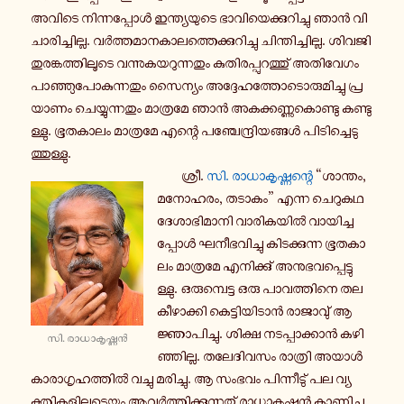
അവിടെ നി­ന്ന­പ്പോൾ ഇ­ന്ത്യ­യു­ടെ ഭാ­വി­യെ­ക്കു­റി­ച്ചു ഞാൻ വി­
ചാ­രി­ച്ചി­ല്ല. വർ­ത്ത­മാ­ന­കാ­ല­ത്തെ­ക്കു­റി­ച്ചു ചി­ന്തി­ച്ചി­ല്ല. ശിവജി
തു­ര­ങ്ക­ത്തി­ലൂ­ടെ വ­ന്നു­ക­യ­റു­ന്ന­തും കു­തി­ര­പ്പു­റ­ത്തു് അ­തി­വേ­ഗം
പാ­ഞ്ഞു­പോ­കു­ന്ന­തും സൈ­ന്യം അ­ദ്ദേ­ഹ­ത്തോ­ടൊ­രു­മി­ച്ചു പ്ര­
യാ­ണം ചെ­യ്യു­ന്ന­തും മാ­ത്ര­മേ ഞാൻ അ­ക­ക്ക­ണ്ണു­കൊ­ണ്ടു ക­ണ്ടു­
ള്ളു. ഭൂ­ത­കാ­ലം മാ­ത്ര­മേ എന്റെ പ­ഞ്ചേ­ന്ദ്രി­യ­ങ്ങൾ പി­ടി­ച്ചെ­ടു­
ത്തു­ള്ളു.
ശ്രീ.
സി. രാ­ധാ­കൃ­ഷ്ണ­ന്റെ
“ശാ­ന്തം,
മ­നോ­ഹ­രം, തടാകം” എന്ന ചെ­റു­ക­ഥ
ദേ­ശാ­ഭി­മാ­നി വാ­രി­ക­യിൽ വാ­യി­ച്ച­
പ്പോൾ ഘ­നീ­ഭ­വി­ച്ചു കി­ട­ക്കു­ന്ന ഭൂ­ത­കാ­
ലം മാ­ത്ര­മേ എ­നി­ക്കു് അ­നു­ഭ­വ­പ്പെ­ട്ടു­
ള്ളു. ഒ­രു­മ്പെ­ട്ട ഒരു പാ­വ­ത്തി­നെ ത­ല­
കീ­ഴാ­ക്കി കെ­ട്ടി­യി­ടാൻ രാ­ജാ­വു് ആ­
ജ്ഞാ­പി­ച്ചു. ശിക്ഷ ന­ട­പ്പാ­ക്കാൻ ക­ഴി­
സി. രാ­ധാ­കൃ­ഷ്ണൻ
ഞ്ഞി­ല്ല. ത­ലേ­ദി­വ­സം രാ­ത്രി അയാൾ
കാ­രാ­ഗൃ­ഹ­ത്തിൽ വച്ചു മ­രി­ച്ചു. ആ സംഭവം പി­ന്നീ­ടു് പല വ്യ­
ക്തി­ക­ളി­ലൂ­ടെ­യും ആ­വർ­ത്തി­ക്കു­ന്ന­തു് രാ­ധാ­കൃ­ഷ്ണൻ കാ­ണി­ച്ചു­