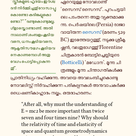
“സ്ത്രീ­ക­ളു­ടെ ഹൃദയം ഈ­ശ്വ­
ഏ­റെ­യു­ള്ള നോ­വ­ലാ­ണു്
രൻ നിർ­മ്മി­ച്ച­തു് റോ­സാ­പ്പൂ
‘സൈറസ് സൈറസ്’. പു­റം­ച­ട്ട­യി­
കൊ­ണ്ടോ ക­രി­ങ്ക­ല്ലു­കൊ­
ലെ പ­ടം­ത­ന്നെ അതു വ്യ­ക്ത­മാ­ക്കു­
ണ്ടോ?” “ര­ണ്ടു­കൊ­ണ്ടു­മ­ല്ല.
ന്നു. പെർ­ഷ­യി­ലെ (Persia) രാ­ജാ­
ഗ്ളാ­സ്കൊ­ണ്ടാ­ണു്. അ­തി­
വാ­യി­രു­ന്ന
സൈറസ്
(മരണം 529
നാ­ലാ­ണു് ശംബളം കൂ­ടി­യ­
BC) ഇ­ട­ത്തേ­യ­റ്റ­ത്തു്, ന­ടു­ക്കു ശ്രീ­കൃ­
വ­നെ, ധനം കൂ­ടി­യ­വ­നെ,
ഷ്ണൻ, വ­ല­തു­ഭാ­ഗ­ത്തു് Florentine
ആ­കൃ­തി­സൗ­ഭ­ഗം കൂ­ടി­യ­വ­
ചി­ത്ര­കാ­രൻ ബോ­ട്ടി­ച്ചെ­ല്ലി­യു­ടെ
നെ കാ­ണു­മ്പോൾ അതു
വേഗം പൊ­ട്ടി­പ്പോ­കു­ന്ന­
(
Botticelli
) ‘മഡോന’. മൂ­ന്നു ചി­
തു്”.
ത്ര­ങ്ങ­ളും മൂ­ന്നു ചി­ന്താ­ഗ­തി­കൾ­ക്കു
പ്രാ­തി­നി­ധ്യം വ­ഹി­ക്കു­ന്നു. അവയെ അ­വ­ലം­ബി­ച്ചു­കൊ­ണ്ടു
നോ­വ­ലി­സ്റ്റ് നിർ­വ­ഹി­ക്കു­ന്ന പ­രി­ക­ല്പ­ന­കൾ അ­നു­വാ­ച­കർ­ക്കു
ധൈ­ഷ­ണി­കാ­ഹ്ലാ­ദം ന­ല്കും. ഒ­രു­ദാ­ഹ­ര­ണം:
“After all, why must the understanding of
E = mc2 be more important than twice
seven and four times nine? Why should
the relativity of time and elasticity of
space and quantum geometrodynamics