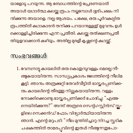
യാ­ളോ­ടു പ­റ­യു­ന്നു. ആ ബോ­ധ­ത്തി­ന്റെ പ്രേ­ര­ണ­യാൽ
അയാൾ യ­ഥാർ­ത്ഥ ക­ല­യ്ക്കു രൂപം ന­ല്കു­മ്പോൾ ഭൂ­രി­പ­ക്ഷം നി­
ന്ദി­ക്കു­ന്നു അയാളെ. നല്ല ആശയം. പക്ഷേ, ഒരു പൂർ­വ­ക­ല്പി­ത­
രൂ­പ­ത്തിൽ ക­ഥാ­കാ­രൻ ത­നി­ക്കു പ­റ­യാ­നു­ള്ള­തു് മു­ഴു­വ­നും ഉൾ­
ക്കൊ­ള്ളി­ച്ചി­രി­ക്കു­ന്നു എന്ന പ്ര­തീ­തി. ക­ല­യ്ക്കു ത­ത്ക്ഷ­ണ­പ്ര­തീ­
തി­യു­ള­വാ­ക്കാൻ ക­ഴി­യും. അ­തി­ല്ല മുരളീ കൃ­ഷ്ണ­ന്റെ ക­ഥ­യ്ക്കു്.
സം­ഭ­വ­ങ്ങൾ
വേ­മ്പ­നാ­ട്ടു കാ­യ­ലിൽ ഒരു കൊ­തു­മ്പു­വ­ള്ളം മെ­ല്ലെ നീ­
ങ്ങു­ക­യാ­യി­രു­ന്നു. സാ­ന്ധ്യ­പ്ര­കാ­ശം ജ­ല­ത്തി­ന്റെ നീലിമ
കൂ­ട്ടി. ഞാനും അ­രൂ­ക്കു­റ്റി തേ­വർ­വീ­ട്ടിൽ ഭാ­സ്ക­ര­പ്പ­ണി­ക്ക­
രും കാ­യ­ലി­ന്റെ തീ­ര­ത്തു നി­ല്ക്കു­ക­യാ­യി­രു­ന്നു. വള്ളം
നോ­ക്കി­ക്കൊ­ണ്ടു ഭാ­സ്ക­ര­പ്പ­ണി­ക്കർ ചോ­ദി­ച്ചു: “എ­ങ്ങ­
നെ­യി­രി­ക്കു­ന്നു?” അ­ന്നു് അരൂരെ സെ­ന്റ­ഗ­സ്റ്റിൻ­സ് സ്ക്കൂ­
ളി­ലെ സെ­ക്കൻ­ഡ് ഫോം വി­ദ്യാർ­ത്ഥി­യാ­യി­രു­ന്നു
ഞാൻ. എന്റെ മ­റു­പ­ടി: “നീല മു­ന്തി­രി­ച്ചാ­റു നി­റ­ച്ച സ്ഫ­ടി­ക
ച­ഷ­ക­ത്തിൽ താ­മ­ര­പ്പൂ­വി­ന്റെ ഇതൾ നീ­ങ്ങു­ന്ന­തു­പോ­