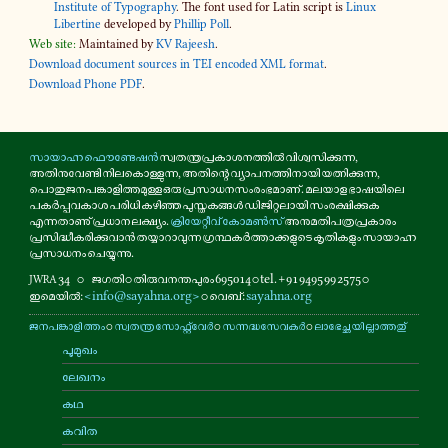
Institute of Typography
. The font used for Latin script is
Linux
Libertine
developed by
Phillip Poll
.
Web site:
Maintained by
KV Rajeesh
.
Download document sources in TEI encoded XML format
.
Download Phone PDF
.
സാ­യാ­ഹ്ന ഫൌ­ണ്ടേ­ഷൻ
സ്വ­ത­ന്ത്ര­പ്ര­കാ­ശ­ന­ത്തിൽ വി­ശ്വ­സി­ക്കു­ന്ന,
അ­തി­നു­വേ­ണ്ടി നി­ല­കൊ­ള്ളു­ന്ന, അ­തി­ന്റെ വ്യാ­പ­ന­ത്തി­നാ­യി യ­ത്നി­ക്കു­ന്ന,
പൊ­തു­ജ­ന­പ­ങ്കാ­ളി­ത്ത­മു­ള്ള ഒരു പ്ര­സാ­ധ­ന­സം­രം­ഭ­മാ­ണ്. മലയാള ഭാ­ഷ­യി­ലെ
പ­കർ­പ്പ­വ­കാ­ശ പരിധി ക­ഴി­ഞ്ഞ പു­സ്ത­ക­ങ്ങൾ ഡി­ജി­റ്റ­ലാ­യി സം­ര­ക്ഷി­ക്കു­ക
എ­ന്ന­താ­ണു് പ്ര­ധാ­ന ല­ക്ഷ്യം.
ക്രി­യേ­റ്റീ­വ് കോ­മൺ­സ്
അ­നു­മ­തി­പ­ത്ര­പ്ര­കാ­രം
പ്ര­സി­ദ്ധീ­ക­രി­ക്കു­വാൻ ത­യ്യാ­റാ­വു­ന്ന ഗ്ര­ന്ഥ­കർ­ത്താ­ക്ക­ളു­ടെ കൃ­തി­ക­ളും സാ­യാ­ഹ്ന
പ്ര­സാ­ധ­നം ചെ­യ്യു­ന്നു.
34
⚬
ജഗതി ⚬ തി­രു­വ­ന­ന്ത­പു­രം 695014 ⚬ tel. +91 9495 99 2575 ⚬
JWRA
ഇ­മെ­യിൽ:
<info@sayahna.org>
⚬ വെബ്:
sayahna.org
ജ­ന­പ­ങ്കാ­ളി­ത്തം
⚬
സ്വ­ത­ന്ത്ര സോ­ഫ്റ്റ്‌­വേർ
⚬
സ­ന്ന­ദ്ധ­സേ­വ­കർ
⚬
ലാ­ഭേ­ച്ഛ­യി­ല്ലാ­ത്ത­തു്
പൂ­മു­ഖം
ലേഖനം
കഥ
കവിത