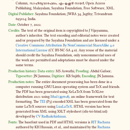
Column, സാ­ഹി­ത്യ­വാ­ര­ഫ­ലം, എം കൃ­ഷ്ണൻ നായർ, Open Access
Publishing, Malayalam, Sayahna Foundation, Free Software, XML.
Digital Publisher:
Sayahna Foundation; JWRA 34, Jagthy; Trivandrum
695014; India.
Date:
October 7, 2022.
Credits:
The text of the original item is copyrighted to J Vijayamma,
author’s inheritor. The text encoding and editorial notes were created
and​/or prepared by the Sayahna Foundation and are licensed under a
Creative Commons Attribution By NonCommercial ShareAlike 4​.0
International License
(CC BY-​NC-SA 4​.0). Any reuse of the material
should credit the Sayahna Foundation, only noncommercial uses of
the work are permitted and adoptations must be shared under the
same terms.
Production history:
Data entry:
MS Aswathi;
Proofing:
Abdul Gafoor;
Typesetter:
JN Jamuna;
Digitizer:
KB Sujith;
Encoding:
JN Jamuna.
Production notes:
The entire document processing has been done in a
computer running GNU/Linux operating system and TeX and friends.
The PDF has been generated using XeLaTeX from TeXLive
distribution 2021 using
Ithal (ഇതൾ)
, an online framework for text
formatting. The
TEI
(P5) encoded XML has been generated from the
same LaTeX sources using
LuaLaTeX
. HTML version has been
generated from XML using XSLT stylesheet (sfn-​tei-html.xsl)
developed by
CV Radhakrkishnan
.
Fonts:
The basefont used in PDF and HTML versions is
RIT Rachana
authored by KH Hussain, et al., and maintained by the
Rachana