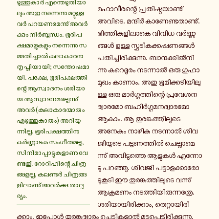
ഴു­ത്തു­കാർ എ­ന്തെ­ഴു­തി­യാ­
മ­ഹാ­വീ­ര­ന്റെ പ്ര­തി­ഷ്ഠ­യാ­ണു്
ലും അതു ന­ന്നെ­ന്നു മ­റ്റു­ള്ള­
അവിടെ. മ­ന്ദിർ കാ­ണേ­ണ്ട­താ­ണു്.
വർ പ­റ­യ­ണ­മെ­ന്നു് അ­വർ­
ഭി­ത്തി­ക­ളി­ലാ­കെ വിവിധ വർ­ണ്ണ­
ക്കും നിർ­ബ്ബ­ന്ധം. ഭൂ­രി­പ­
ങ്ങൾ ഉള്ള സ്ഫ­ടി­ക­ക്ക­ഷ­ണ­ങ്ങൾ
ക്ഷ­മാ­ളു­ക­ളും ന­ന്നെ­ന്നു സ­
മ്മ­തി­ച്ചാൽ ക­ലാ­കാ­ര­നു
പ­തി­ച്ചി­രി­ക്കു­ന്നു. ബാ­ന്ദ­ക്കിൽ­നി­
തൃ­പ്തി­യാ­യി; സ­ന്തോ­ഷ­മാ­
ന്നു കു­റെ­ദൂ­രം ന­ട­ന്നാൽ ഒരു ഗു­ഹാ­
യി. പക്ഷേ, ഭൂ­രി­പ­ക്ഷ­ത്തി­
മു­ഖം കാണാം. അതു ഭൂ­മി­ക്ക­ടി­യി­ലു­
ന്റെ ആ­സ്വാ­ദ­നം ശ­രി­യാ­
ള്ള ഒരു മാർ­ഗ്ഗ­ത്തി­ന്റെ പ്ര­വേ­ശ­ന­
യ ആ­സ്വാ­ദ­ന­മ­ല്ലെ­ന്നു്
ദ്വാ­ര­മോ ബ­ഹിർ­ഗ്ഗ­മ­ന­ദ്വാ­ര­മോ
അവർ (ക­ലാ­കാ­ര­ന്മാ­രും
ആകാം. ആ തു­ര­ങ്ക­ത്തി­ലൂ­ടെ
എ­ഴു­ത്തു­കാ­രും) അ­റി­യു­
അനേകം നാഴിക ന­ട­ന്നാൽ ശി­വ­
ന്നി­ല്ല. ഭൂ­രി­പ­ക്ഷ­ത്തി­നു
കർ­ണ്ണാ­ട­ക സം­ഗീ­ത­മ­ല്ല,
ജി­യു­ടെ പ­ട്ട­ണ­ത്തിൽ ചെ­ല്ലാ­മെ­
സി­നി­മാ­പ്പാ­ട്ടു­ക­ളാ­ണു വേ­
ന്നു് അ­വി­ടു­ത്തെ ആളുകൾ എ­ന്നോ­
ണ്ട­തു്. റോ­റി­ഹി­ന്റെ ചി­ത്ര­
ടു പ­റ­ഞ്ഞു. ശിവജി പ­ട്ടാ­ള­ക്കാ­രോ­
ങ്ങ­ള­ല്ല, ക­ല­ണ്ടർ ചി­ത്ര­ങ്ങ­
ടു­കൂ­ടി ഈ തു­ര­ങ്ക­ത്തി­ലൂ­ടെ വ­ന്നു്
ളി­ലാ­ണു് അ­വർ­ക്കു താ­ല്പ­
ആ­ക്ര­മ­ണം ന­ട­ത്തി­യി­രു­ന്ന­ത്രേ.
ര്യം.
ശ­രി­യാ­യി­രി­ക്കാം, തെ­റ്റാ­യി­രി­
ക്കാം. ഇ­പ്പോൾ തു­ര­ങ്ക­ദ്വാ­രം ചെ­ടി­ക­ളാൽ മൂ­ട­പ്പെ­ട്ടി­രി­ക്കു­ന്നു.