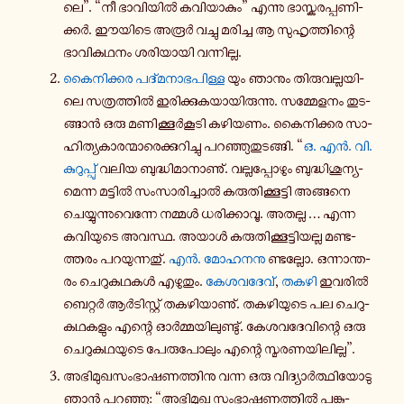
ലെ”. “നീ ഭാ­വി­യിൽ ക­വി­യാ­കും” എന്നു ഭാ­സ്ക­ര­പ്പ­ണി­
ക്കർ. ഈയിടെ അരൂർ വച്ചു മ­രി­ച്ച ആ സു­ഹൃ­ത്തി­ന്റെ
ഭാ­വി­ക­ഥ­നം ശ­രി­യാ­യി വ­ന്നി­ല്ല.
കൈ­നി­ക്ക­ര പ­ദ്മ­നാ­ഭ­പി­ള്ള
യും ഞാനും തി­രു­വ­ല്ല­യി­
ലെ സ­ത്ര­ത്തിൽ ഇ­രി­ക്കു­ക­യാ­യി­രു­ന്നു. സ­മ്മേ­ള­നം തു­ട­
ങ്ങാൻ ഒരു മ­ണി­ക്കൂർ­കൂ­ടി ക­ഴി­യ­ണം. കൈ­നി­ക്ക­ര സാ­
ഹി­ത്യ­കാ­ര­ന്മാ­രെ­ക്കു­റി­ച്ചു പ­റ­ഞ്ഞു­തു­ട­ങ്ങി. “
ഒ. എൻ. വി.
കു­റു­പ്പു്
വലിയ ബു­ദ്ധി­മാ­നാ­ണു്. വ­ല്ല­പ്പോ­ഴും ബു­ദ്ധി­ശൂ­ന്യ­
മെ­ന്ന മ­ട്ടിൽ സം­സാ­രി­ച്ചാൽ ക­രു­തി­ക്കൂ­ട്ടി അ­ങ്ങ­നെ
ചെ­യ്യു­ന്നു­വെ­ന്നേ നമ്മൾ ധ­രി­ക്കാ­വൂ. അതല്ല … എന്ന
ക­വി­യു­ടെ അവസ്ഥ. അയാൾ ക­രു­തി­ക്കൂ­ട്ടി­യ­ല്ല മ­ണ്ട­
ത്ത­രം പ­റ­യു­ന്ന­തു്.
എൻ. മോ­ഹ­ന­നു
ണ്ട­ല്ലോ. ഒ­ന്നാ­ന്ത­
രം ചെ­റു­ക­ഥ­കൾ എ­ഴു­തും.
കേ­ശ­വ­ദേ­വ്
,
തകഴി
ഇവരിൽ
ബെ­റ്റർ ആർ­ടി­സ്റ്റ് ത­ക­ഴി­യാ­ണു്. ത­ക­ഴി­യു­ടെ പല ചെ­റു­
ക­ഥ­ക­ളും എന്റെ ഓർ­മ്മ­യി­ലു­ണ്ടു്. കേ­ശ­വ­ദേ­വി­ന്റെ ഒരു
ചെ­റു­ക­ഥ­യു­ടെ പേ­രു­പോ­ലും എന്റെ സ്മ­ര­ണ­യി­ലി­ല്ല”.
അ­ഭി­മു­ഖ­സം­ഭാ­ഷ­ണ­ത്തി­നു വന്ന ഒരു വി­ദ്യാർ­ത്ഥി­യോ­ടു
ഞാൻ പ­റ­ഞ്ഞു: “അ­ഭി­മു­ഖ സം­ഭാ­ഷ­ണ­ത്തിൽ പ­ങ്കു­