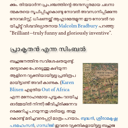
ക്കും. തി­ന്മ­യാർ­ന്ന പ്ര­പ­ഞ്ച­ത്തി­ന്റെ അ­നു­സ്യൂ­ത­മാ­യ ച­ല­നാ­
ത്മ­ക­ത­യെ സൂ­ചി­പ്പി­ച്ചു­കൊ­ണ്ടു നോവൽ അ­വ­സാ­നി­പ്പി­ക്കു­ന്നു
നോ­വ­ലി­സ്റ്റ്. ധി­ഷ­ണ­യ്ക്കു് ആ­ഹ്ലാ­ദ­മ­രു­ളു­ന്ന ഈ നോവൽ വാ­
യി­ച്ചി­ട്ടു് വി­ശ്വ­വി­ഖ്യാ­ത­നാ­യ
Malcolm Bradbury
പ­റ­ഞ്ഞു:
“Brilliant—truly funny and gloriously inventive”.
പ്രാ­കൃ­തൻ എന്ന സിംബൽ
ബ­ഹു­ജ­ന­ത്തി­നു സ­വി­ശേ­ഷ­ത­യു­ണ്ടു്.
ഒ­ട്ടൊ­ക്കെ പേ­രെ­ടു­ത്തു ക­ഴി­യു­ന്ന
ആളിനെ വ്യ­ക്തി­യാ­യി­ട്ട­ല്ല പ്ര­തി­രൂ­പ­
മാ­യി­ട്ടാ­ണു് അവർ കാണുക. (
Karen
Blixen
എ­ഴു­തി­യ
Out of Africa
എന്ന മ­നോ­ഹ­ര­മാ­യ പു­സ്ത­കം വാ­യി­ച്ച
ഓർ­മ്മ­യിൽ നി­ന്നു്) ജീ­വി­ച്ചി­രി­ക്കു­ന്ന­വ­
രെ­ക്കു­റി­ച്ചു പ­റ­യു­ന്ന­തു ശ­രി­യ­ല്ല. അ­തു­
കൊ­ണ്ടു് മ­രി­ച്ച­വ­രെ­പ്പ­റ്റി മാ­ത്രം പറയാം.
ബു­ദ്ധൻ
,
ശ്രീ­രാ­മ­കൃ­ഷ്ണ
പ­ര­മ­ഹം­സൻ
,
ഗാ­ന്ധി­ജി
ഇവരെ വ്യ­ക്തി­ക­ളാ­യി­ട്ട­ല്ല ബ­ഹു­ജ­