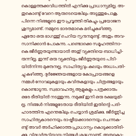
കൊ­ള്ള­ത്ത­ക്ക­വി­ധ­ത്തിൽ എ­നി­ക്കു പ്രാ­ധാ­ന്യ­മി­ല്ല. അ­
തു­കൊ­ണ്ടു് വേറെ ആ­രു­ടെ­യെ­ങ്കി­ലും അ­ടു­ത്തു­പോ­കൂ.
പി­ന്നെ നി­ങ്ങ­ളു­ടെ ഈ പ്ര­വൃ­ത്തി തി­ക­ച്ചും പ്ര­യോ­ജ­ന
ശൂ­ന്യ­മാ­ണു്. ന­മ്മു­ടെ ഭാ­ര­ത­മാ­കെ മ­രി­ച്ചു­ക­ഴി­ഞ്ഞു.
ഏതോ ഒരു ഭാ­ഗ­ത്തു് ചെറിയ സ്പ­ന്ദ­ന­മു­ണ്ടു്. അതും അ­വ­
സാ­നി­ക്കാൻ പോ­കു­ന്നു. പ­ണ്ടൊ­ക്കെ സ­മൂ­ഹ­ത്തി­നാ­
കെ ജീർ­ണ്ണ­ത­യു­ണ്ടാ­യാൽ അതു് വ്യ­ക്തി­യെ ബാ­ധി­ച്ചി­
രു­ന്നി­ല്ല. ഇ­ന്നു് ഒരു വ്യ­ക്തി­യും ജീർ­ണ്ണ­ത­യു­ടെ പി­ടി­
യിൽ­നി­ന്നു മു­ക്ത­ന­ല്ല. സാ­ഹി­ത്യ­വും കലയും അ­ധഃ­പ­തി­
ച്ചു ക­ഴി­ഞ്ഞു. ദുർ­ജ്ഞേ­യ­ങ്ങ­ളാ­യ കോ­പ്രാ­യ­ങ്ങ­ളെ
നമ്മൾ നോ­വ­ലു­ക­ളാ­യും ക­വി­ത­ക­ളാ­യും ചി­ത്ര­ങ്ങ­ളാ­യും
കൊ­ണ്ടാ­ടു­ന്നു. സ്വ­ഭാ­വ­ഹ­ത്യ ആ­ളു­ക­ളും പ­ത്ര­ക്കാ­രും
ഒരേ രീ­തി­യിൽ ന­ട­ത്തു­ന്നു. ന­മു­ക്കു് ഇനി ഒരു ര­ക്ഷ­യു­മി­
ല്ല. നി­ങ്ങൾ നി­ങ്ങ­ളു­ടേ­താ­യ രീ­തി­യിൽ ഇ­തി­ന്റെ പ­രി­
ഹാ­ര­ത്തി­നു എ­ന്തെ­ങ്കി­ലും ചെ­യ്യാൻ ശ്ര­മി­ക്കു. ജീർ­ണ്ണി­ച്ച
സാ­ഹി­ത്യ­കാ­ര­നെ­യും രാ­ഷ്ട്രീ­യ­ക്കാ­ര­നെ­യും ചെ­ന്നു­ക­
ണ്ടു് അവർ അർ­ഹി­ക്കാ­ത്ത പ്രാ­ധാ­ന്യം കൊ­ടു­ക്കാ­തി­രി­
ക്കു. വി­ദ്യാർ­ത്ഥി­യാ­യ നി­ങ്ങൾ ശു­ദ്ധ­നാ­ണു്. അ­തു­കൊ­