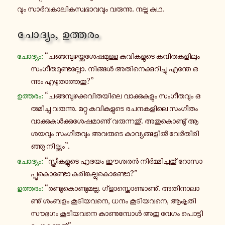
വും സാർ­വ­കാ­ലി­ക­സ്വ­ഭാ­വ­വും വ­രു­ന്നു. നല്ല കഥ.
ചോ­ദ്യം, ഉ­ത്ത­രം
ചോ­ദ്യം:
“ച­ങ്ങ­മ്പു­ഴ­യ്ക്കു­ശേ­ഷ­മു­ള്ള ക­വി­ക­ളു­ടെ ക­വി­ത­ക­ളി­ലും
സം­ഗീ­ത­മു­ണ്ട­ല്ലോ. നി­ങ്ങൾ അ­തി­നെ­ക്കു­റി­ച്ചു എന്തേ ഒ­
ന്നും എ­ഴു­താ­ത്ത­തു?”
ഉ­ത്ത­രം:
“ച­ങ്ങ­മ്പു­ഴ­ക്ക­വി­ത­യി­ലെ വാ­ക്കു­ക­ളും സം­ഗീ­ത­വും ഒ­
രു­മി­ച്ചു വ­രു­ന്നു. മറ്റു ക­വി­ക­ളു­ടെ ര­ച­ന­ക­ളി­ലെ സം­ഗീ­തം
വാ­ക്കു­കൾ­ക്കു­ശേ­ഷ­മാ­ണു് വ­രു­ന്ന­തു്. അ­തു­കൊ­ണ്ടു് ആ­
ശ­യ­വും സം­ഗീ­ത­വും അ­വ­രു­ടെ കാ­വ്യ­ങ്ങ­ളിൽ വേർ­തി­രി­
ഞ്ഞു നി­ല്ക്കും”.
ചോ­ദ്യം:
“സ്ത്രീ­ക­ളു­ടെ ഹൃദയം ഈ­ശ്വ­രൻ നിർ­മ്മി­ച്ച­തു് റോ­സാ­
പ്പൂ­കൊ­ണ്ടോ ക­രി­ങ്ക­ല്ലു­കൊ­ണ്ടോ?”
ഉ­ത്ത­രം:
“ര­ണ്ടു­കൊ­ണ്ടു­മ­ല്ല. ഗ്ളാ­സ്കൊ­ണ്ടാ­ണു്. അ­തി­നാ­ലാ­
ണു് ശംബളം കൂ­ടി­യ­വ­നെ, ധനം കൂ­ടി­യ­വ­നെ, ആ­കൃ­തി­
സൗ­ഭ­ഗം കൂ­ടി­യ­വ­നെ കാ­ണു­മ്പോൾ അതു വേഗം പൊ­ട്ടി­