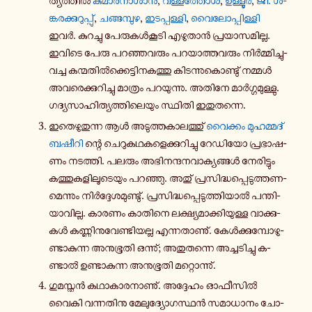
ത്യ­ത്തിൽ
കു­മാ­ര­നാ­ശാൻ
,
വ­ള്ള­ത്തോൾ
,
ഉ­ള്ളൂർ
,
ജി. ശ­
ങ്ക­ര­ക്കു­റു­പ്പു്
,
ച­ങ്ങ­മ്പു­ഴ
,
ഇ­ട­പ്പ­ള്ളി
,
വൈ­ലോ­പ്പി­ള്ളി
ഇവർ. കു­റ­ച്ചു പേ­രു­കൾ­കൂ­ടി എ­ഴു­താൻ പ്ര­യാ­സ­മി­ല്ല.
ഇവിടെ പേരു പ­റ­ഞ്ഞ­വ­രും പ­റ­യാ­ത്ത­വ­രും നിർ­മ്മി­ച്ചു­
വ­ച്ച ക­ന്മ­തിൽ­ക്കെ­ട്ടി­ന­ക­ത്തു കി­ട­ന്നു­കൊ­ണ്ടു് നമ്മൾ
അ­വ­രെ­ക്കു­റി­ച്ചു മാ­ത്രം പ­റ­യു­ന്നു. അതിനേ മാർ­ഗ്ഗ­മു­ള്ളു.
ഗ­ദ്യ­സാ­ഹി­ത്യ­ത്തി­ലെ­യും സ്ഥി­തി ഇ­തു­ത­ന്നെ.
ഇ­തെ­ഴു­തു­ന്ന ആൾ അ­ടു­ത്ത­കാ­ല­ത്തു്
വൈ­ക്കം മു­ഹ­മ്മ­ദ്
ബഷീറി
ന്റെ ചെ­റു­ക­ഥ­ക­ളെ­ക്കു­റി­ച്ചു റേ­ഡി­യോ പ്ര­ഭാ­ഷ­
ണം ന­ട­ത്തി. പലരും അ­ഭി­ന­ന്ദ­ന­വാ­ക്യ­ങ്ങൾ നേ­രി­ട്ടും
ക­ത്തു­ക­ളി­ലൂ­ടെ­യും പ­റ­ഞ്ഞു. അതു് പ്ര­സി­ദ്ധ­പ്പെ­ടു­ത്ത­ണ­
മെ­ന്നും നിർ­ദ്ദേ­ശ­മു­ണ്ടു്. പ്ര­സി­ദ്ധ­പ്പെ­ടു­ത്തി­യാൽ പ­ന്തി­
യാ­വി­ല്ല. കാരണം കാ­തി­നെ ല­ക്ഷ്യ­മാ­ക്കി­യു­ള്ള വാ­ക്കു­
കൾ ക­ണ്ണി­നു­വേ­ണ്ടി­യ­ല്ല എ­ന്ന­താ­ണു്. കേൾ­ക്കു­മ്പോ­ഴു­
ണ്ടാ­കു­ന്ന അ­നു­ഭൂ­തി ഒ­ന്നു്; അ­തു­ത­ന്നെ അ­ച്ച­ടി­ച്ചു ക­
ണ്ടാൽ ഉ­ണ്ടാ­കു­ന്ന അ­നു­ഭൂ­തി മ­റ്റൊ­ന്നു്.
ഗു­മ­സ്തൻ ക­ഥാ­കാ­ര­നാ­ണു്. അ­ദ്ദേ­ഹം ഓ­ഫീ­സിൽ
വൈകി വ­ന്ന­തി­നു മേ­ലു­ദ്യോ­ഗ­സ്ഥൻ സ­മാ­ധാ­നം ചോ­