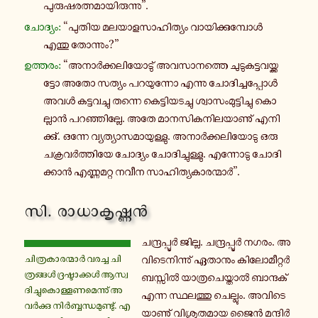
പു­രു­ഷ­ര­ത്ന­മാ­യി­രു­ന്നു”.
ചോ­ദ്യം:
“പുതിയ മ­ല­യാ­ള­സാ­ഹി­ത്യം വാ­യി­ക്കു­മ്പോൾ
എന്തു തോ­ന്നും?”
ഉ­ത്ത­രം:
“അ­നാർ­ക്ക­ലി­യോ­ടു് അ­വ­സാ­ന­ത്തെ ചു­ടു­ക­ട്ട­വ­യ്ക്ക­
ട്ടോ അതോ സത്യം പ­റ­യു­ന്നോ എന്നു ചോ­ദി­ച്ച­പ്പോൾ
അവൾ ക­ട്ട­വ­ച്ചു തന്നെ കെ­ട്ടി­യ­ട­ച്ചു ശ്വാ­സം­മു­ട്ടി­ച്ചു കൊ­
ല്ലാൻ പ­റ­ഞ്ഞി­ല്ലേ. അതേ മാ­ന­സി­ക­നി­ല­യാ­ണു് എ­നി­
ക്കു്. ഒന്നേ വ്യ­ത്യാ­സ­മാ­യു­ള്ളു. അ­നാർ­ക്ക­ലി­യോ­ടു ഒരു
ച­ക്ര­വർ­ത്തി­യേ ചോ­ദ്യം ചോ­ദി­ച്ചു­ള്ളു. എ­ന്നോ­ടു ചോ­ദി­
ക്കാൻ എ­ണ്ണ­മ­റ്റ നവീന സാ­ഹി­ത്യ­കാ­ര­ന്മാർ”.
സി. രാ­ധാ­കൃ­ഷ്ണൻ
ച­ന്ദ്ര­പ്പൂർ ജില്ല. ച­ന്ദ്ര­പ്പൂർ നഗരം. അ­
ചി­ത്ര­കാ­ര­ന്മാർ വരച്ച ചി­
വി­ടെ­നി­ന്നു് ഏ­താ­നും കി­ലോ­മീ­റ്റർ
ത്ര­ങ്ങൾ ദ്ര­ഷ്ടാ­ക്കൾ ആ­സ്വ­
ബ­സ്സിൽ യാ­ത്ര­ചെ­യ്താൽ ബാ­ന്ദ­ക്
ദി­ച്ചു­കൊ­ള്ള­ണ­മെ­ന്നു് അ­
എന്ന സ്ഥ­ല­ത്തു ചെ­ല്ലും. അ­വി­ടെ­
വർ­ക്കു നിർ­ബ്ബ­ന്ധ­മു­ണ്ടു്. എ­
യാ­ണു് വി­ശ്രു­ത­മാ­യ ജൈൻ മ­ന്ദിർ