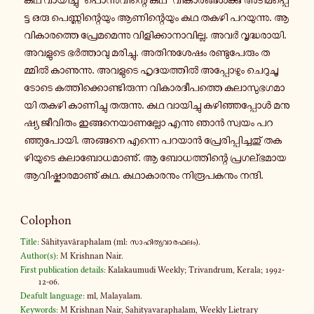
ട്ട ഒരു പെ­ണ്ണി­ന്റെ­യും ആ­ണി­ന്റെ­യും കഥ തകഴി പ­റ­യു­ന്നു. ആ
വി­കാ­ര­ത്തെ പ്രേ­മ­മെ­ന്നു വി­ളി­ക്കാ­നാ­വി­ല്ല. അവർ വൃ­ദ്ധ­രാ­യി.
അ­വ­ളു­ടെ ഭർ­ത്താ­വു മ­രി­ച്ചു. അ­തി­നു­ശേ­ഷം ര­ണ്ടു­പേ­രും ത­
മ്മിൽ കാ­ണു­ന്നു. അ­വ­ളു­ടെ ഹൃ­ദ­യ­ത്തിൽ അ­പ്പോ­ഴും ചെ­റു­ചൂ­
ടോ­ടെ ക­ത്തി­ക്കൊ­ണ്ടി­രു­ന്ന വി­കാ­ര­ദീ­പ­ത്തെ ക­ലാ­സു­ഭ­ഗ­മാ­
യി തകഴി കാ­ണി­ച്ചു ത­രു­ന്നു. കഥ വാ­യി­ച്ചു ക­ഴി­ഞ്ഞ­പ്പോൾ മ­നു­
ഷ്യ ജീ­വി­തം ഇ­ങ്ങ­നെ­യാ­ണ­ല്ലോ എന്നു ഞാൻ സ്വയം പ­റ­
ഞ്ഞു­പോ­യി. അ­ങ്ങ­നെ എന്നെ പറയാൻ പ്രേ­രി­പ്പി­ച്ച­തു് ത­ക­
ഴി­യു­ടെ ക­ലാ­ബോ­ധ­മാ­ണു്. ആ ബോ­ധ­ത്തി­ന്റെ പ്ര­ഗ­ല്ഭ­മാ­യ
ആ­വി­ഷ്കാ­ര­മാ­ണു് കഥ. ക­ഥാ­കാ­ര­നും നി­രൂ­പ­ക­നും നന്ദി.
Colophon
Title:
Sāhityavāraphalam (ml: സാ­ഹി­ത്യ­വാ­ര­ഫ­ലം).
Author(s):
M Krishnan Nair.
First publication details:
Kalakaumudi Weekly; Trivandrum, Kerala; 1992-
12-06.
Deafult language:
ml, Malayalam.
Keywords:
M Krishnan Nair, Sahityavaraphalam, Weekly Lietrary