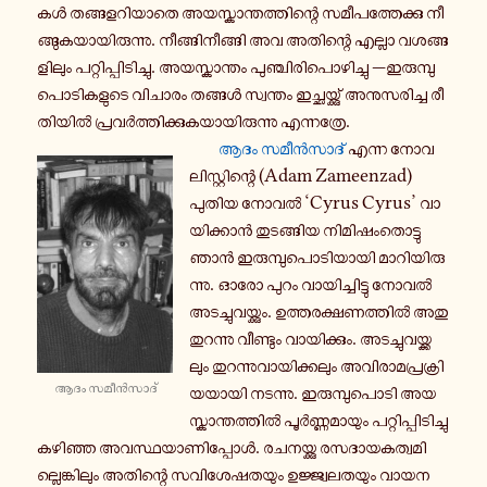
കൾ ത­ങ്ങ­ള­റി­യാ­തെ അ­യ­സ്കാ­ന്ത­ത്തി­ന്റെ സ­മീ­പ­ത്തേ­ക്കു നീ­
ങ്ങു­ക­യാ­യി­രു­ന്നു. നീ­ങ്ങി­നീ­ങ്ങി അവ അ­തി­ന്റെ എല്ലാ വ­ശ­ങ്ങ­
ളി­ലും പ­റ്റി­പ്പി­ടി­ച്ചു. അ­യ­സ്കാ­ന്തം പു­ഞ്ചി­രി­പൊ­ഴി­ച്ചു —ഇ­രു­മ്പു­
പൊ­ടി­ക­ളു­ടെ വി­ചാ­രം തങ്ങൾ സ്വ­ന്തം ഇ­ച്ഛ­യ്ക്കു് അ­നു­സ­രി­ച്ച രീ­
തി­യിൽ പ്ര­വർ­ത്തി­ക്കു­ക­യാ­യി­രു­ന്നു എ­ന്ന­ത്രേ.
ആദം സ­മീൻ­സാ­ദ്
എന്ന നോ­വ­
ലി­സ്റ്റി­ന്റെ (Adam Zameenzad)
പുതിയ നോവൽ ‘Cyrus Cyrus’ വാ­
യി­ക്കാൻ തു­ട­ങ്ങി­യ നി­മി­ഷം­തൊ­ട്ടു
ഞാൻ ഇ­രു­മ്പു­പൊ­ടി­യാ­യി മാ­റി­യി­രു­
ന്നു. ഓരോ പുറം വാ­യി­ച്ചി­ട്ടു നോവൽ
അ­ട­ച്ചു­വ­യ്ക്കും. ഉ­ത്ത­ര­ക്ഷ­ണ­ത്തിൽ അതു
തു­റ­ന്നു വീ­ണ്ടും വാ­യി­ക്കും. അ­ട­ച്ചു­വ­യ്ക്ക­
ലും തു­റ­ന്നു­വാ­യി­ക്ക­ലും അ­വി­രാ­മ­പ്ര­ക്രി­
ആദം സ­മീൻ­സാ­ദ്
യ­യാ­യി ന­ട­ന്നു. ഇ­രു­മ്പു­പൊ­ടി അ­യ­
സ്കാ­ന്ത­ത്തിൽ പൂർ­ണ്ണ­മാ­യും പ­റ്റി­പ്പി­ടി­ച്ചു
ക­ഴി­ഞ്ഞ അ­വ­സ്ഥ­യാ­ണി­പ്പോൾ. ര­ച­ന­യ്ക്കു ര­സ­ദാ­യ­ക­ത്വ­മി­
ല്ലെ­ങ്കി­ലും അ­തി­ന്റെ സ­വി­ശേ­ഷ­ത­യും ഉ­ജ്ജ്വ­ല­ത­യും വാ­യ­ന­