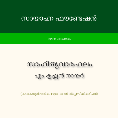
മെനു കാണുക
സാ­ഹി­ത്യ­വാ­ര­ഫ­ലം
എം കൃ­ഷ്ണൻ നായർ
(ക­ലാ­കൗ­മു­ദി വാരിക, 1992-12-06-ൽ പ്ര­സി­ദ്ധീ­ക­രി­ച്ച­തു്)