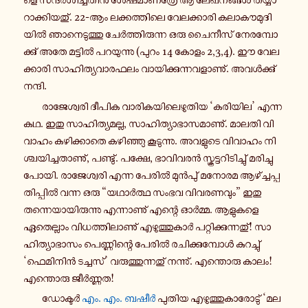
റാ​ക്കി​യ​തു്. 22-ആം ലക്ക​ത്തി​ലെ വേ​ല​ക്കാ​രി കലാ​കൗ​മു​ദി​
യിൽ ഞാ​നെ​ടു​ത്തു ചേർ​ത്തി​രു​ന്ന ഒരു ചൈ​നീ​സ് നേ​ര​മ്പോ​
ക്കു് അതേ മട്ടിൽ പറ​യു​ന്നു (പുറം 14 കോളം 2,3,4). ഈ വേ​ല​
ക്കാ​രി സാ​ഹി​ത്യ​വാ​ര​ഫ​ലം വാ​യി​ക്കു​ന്ന​വ​ളാ​ണു്. അവൾ​ക്കു്
നന്ദി.
രാ​ജേ​ശ്വ​രി ദീപിക വാ​രി​ക​യി​ലെ​ഴു​തിയ ‘കരി​യില’ എന്ന
കഥ. ഇതു സാ​ഹി​ത്യ​മ​ല്ല, സാ​ഹി​ത്യാ​ഭാ​സ​മാ​ണു്. മാലതി വി​
വാ​ഹം കഴി​ക്കാ​തെ കഴി​ഞ്ഞു കൂ​ടു​ന്നു. അവ​ളു​ടെ വി​വാ​ഹം നി​
ശ്ച​യി​ച്ച​താ​ണു്, പണ്ടു്. പക്ഷേ, ഭാ​വി​വ​രൻ സ്കൂ​ട്ട​റി​ടി​ച്ചു് മരി​ച്ചു​
പോ​യി. രാ​ജേ​ശ്വ​രി എന്ന പേരിൽ മുൻ​പു് മനോരമ ആഴ്ച്ച​പ്പ​
തി​പ്പിൽ വന്ന ഒരു “യഥാർ​ത്ഥ സംഭവ വി​വ​ര​ണ​വും” ഇതു
തന്നെ​യാ​യി​രു​ന്നു എന്നാ​ണു് എന്റെ ഓർമ്മ. ആളു​ക​ളെ
ഏതെ​ല്ലാം വി​ധ​ത്തി​ലാ​ണു് എഴു​ത്തു​കാർ പറ്റി​ക്കു​ന്ന​തു്! സാ​
ഹി​ത്യാ​ഭാ​സം പെ​ണ്ണി​ന്റെ പേരിൽ രചി​ക്കു​മ്പോൾ കു​റ​ച്ചു്
‘ഫെ​മി​നിൻ ടച്ച​സ്’ വരു​ത്തു​ന്ന​തു് നന്നു്. എന്തൊ​രു കാലം!
എന്തൊ​രു ജീർ​ണ്ണത!
ഡോ​ക്ടർ
എം. എം. ബഷീർ
പുതിയ എഴു​ത്തു​കാ​രോ​ടു് ‘മല​