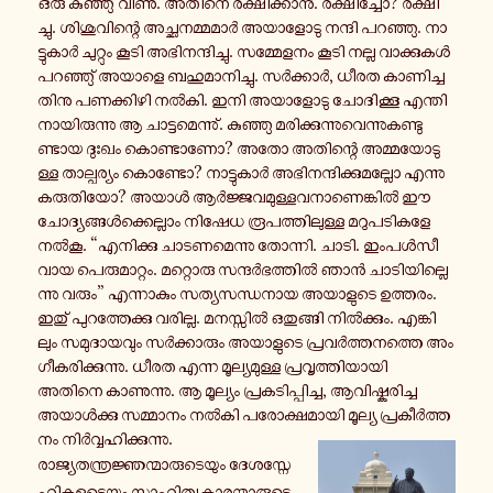
ഒരു കു​ഞ്ഞു് വീണു. അതിനെ രക്ഷി​ക്കാൻ. രക്ഷി​ച്ചോ? രക്ഷി​
ച്ചു. ശി​ശു​വി​ന്റെ അച്ഛ​ന​മ്മ​മാർ അയാ​ളോ​ടു നന്ദി പറ​ഞ്ഞു. നാ​
ട്ടു​കാർ ചു​റ്റും കൂടി അഭി​ന​ന്ദി​ച്ചു. സമ്മേ​ള​നം കൂടി നല്ല വാ​ക്കു​കൾ
പറ​ഞ്ഞു് അയാളെ ബഹു​മാ​നി​ച്ചു. സർ​ക്കാർ, ധീരത കാ​ണി​ച്ച​
തി​നു പണ​ക്കി​ഴി നൽകി. ഇനി അയാ​ളോ​ടു ചോ​ദി​ക്കൂ എന്തി​
നാ​യി​രു​ന്നു ആ ചാ​ട്ട​മെ​ന്നു്. കു​ഞ്ഞു മരി​ക്കു​ന്നു​വെ​ന്നു​ക​ണ്ടു​
ണ്ടായ ദുഃഖം കൊ​ണ്ടാ​ണോ? അതോ അതി​ന്റെ അമ്മ​യോ​ടു​
ള്ള താ​ല്പ​ര്യം കൊ​ണ്ടോ? നാ​ട്ടു​കാർ അഭി​ന​ന്ദി​ക്കു​മ​ല്ലോ എന്നു
കരു​തി​യോ? അയാൾ ആർ​ജ്ജ​വ​മു​ള്ള​വ​നാ​ണെ​ങ്കിൽ ഈ
ചോ​ദ്യ​ങ്ങൾ​ക്കെ​ല്ലാം നിഷേധ രൂ​പ​ത്തി​ലു​ള്ള മറു​പ​ടി​ക​ളേ
നൽകൂ. “എനി​ക്കു ചാ​ട​ണ​മെ​ന്നു തോ​ന്നി. ചാടി. ഇം​പൾ​സീ​
വായ പെ​രു​മാ​റ്റം. മറ്റൊ​രു സന്ദർ​ഭ​ത്തിൽ ഞാൻ ചാ​ടി​യി​ല്ലെ​
ന്നു വരും” എന്നാ​കും സത്യ​സ​ന്ധ​നായ അയാ​ളു​ടെ ഉത്ത​രം.
ഇതു് പു​റ​ത്തേ​ക്കു വരി​ല്ല. മന​സ്സിൽ ഒതു​ങ്ങി നിൽ​ക്കും. എങ്കി​
ലും സമു​ദാ​യ​വും സർ​ക്കാ​രും അയാ​ളു​ടെ പ്ര​വർ​ത്ത​ന​ത്തെ അം​
ഗീ​ക​രി​ക്കു​ന്നു. ധീരത എന്ന മൂ​ല്യ​മു​ള്ള പ്ര​വൃ​ത്തി​യാ​യി
അതിനെ കാ​ണു​ന്നു. ആ മൂ​ല്യം പ്ര​ക​ടി​പ്പി​ച്ച, ആവി​ഷ്ക​രി​ച്ച
അയാൾ​ക്കു സമ്മാ​നം നൽകി പരോ​ക്ഷ​മാ​യി മൂല്യ പ്ര​കീർ​ത്ത​
നം നിർ​വ്വ​ഹി​ക്കു​ന്നു.
രാ​ജ്യ​ത​ന്ത്ര​ജ്ഞ​ന്മാ​രു​ടെ​യും ദേ​ശ​സ്നേ​
ഹി​ക​ളു​ടെ​യും സാ​ഹി​ത്യ​കാ​ര​ന്മാ​രു​ടെ​