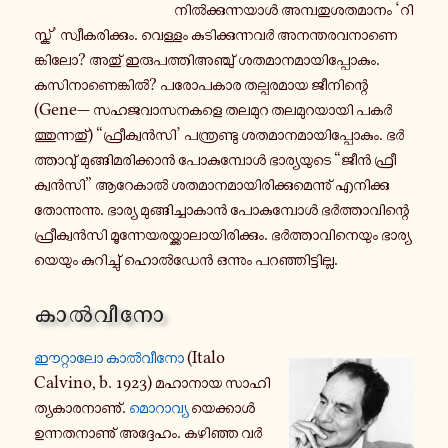
നിൽ​ക്കു​ന്ന​യാൾ അമ്പ​തു​ശ​ത​മാ​നം ‘റി​
സ്ക്’ സ്വീ​ക​രി​ക്കും. വെ​ള്ളം കു​ടി​ക്കു​ന്ന​വർ അന​ന്ത​ര​വ​നാ​ണെ​
ങ്കി​ലോ? അതു് ഇരു​പ​ത്തി​അ​ഞ്ചു് ശത​മാ​ന​മാ​യി​പ്പോ​കും.
കസി​നാ​ണെ​ങ്കിൽ? പരോ​പ​കാര തല്പ​ര​മായ ജീ​നി​ന്റെ
(Gene— സഹ​ജ​വാ​സ​ന​ക​ളെ തലമുറ തല​മു​റ​യാ​യി പകർ​
ത്തു​ന്ന​തു്) “ഫ്രീ​ക്വൻ​സി’ പന്ത്ര​ണ്ടു ശത​മാ​ന​മാ​യി​പ്പോ​കും. ഭർ​
ത്താ​വു് മു​ങ്ങി​മ​രി​ക്കാൻ പോ​കു​മ്പോൾ ഭാ​ര്യ​യു​ടെ “ജീൻ ഫ്രീ​
ക്വൻ​സി” ആറേ​കാൽ ശത​മാ​ന​മാ​യി​രി​ക്കു​മെ​ന്നു് എനി​ക്കു
തോ​ന്നു​ന്നു. ഭാര്യ മു​ങ്ങി​ച്ചാ​കാൻ പോ​കു​മ്പോൾ ഭർ​ത്താ​വി​ന്റെ
ഫ്രീ​ക്വൻ​സി മൂ​ന്നേ​യ​ര​യ്ക്കാ​ലാ​യി​രി​ക്കും. ഭർ​ത്താ​വി​നെ​യും ഭാ​ര്യ​
യെ​യും കു​റി​ച്ചു് ഹൊൽ​ഡേൻ ഒന്നും പറ​ഞ്ഞി​ട്ടി​ല്ല.
കാൽ​വീ​നോ
ഈറ്റാ​ലോ കാൽ​വീ​നോ
(Italo
Calvino, b. 1923) മഹാ​നായ സാ​ഹി​
ത്യ​കാ​ര​നാ​ണു്.
മൊ​റാ​വ്യ
യെ​ക്കാൾ
ഉന്ന​ത​നാ​ണു് അദ്ദേ​ഹം. കഴി​ഞ്ഞ വർ​