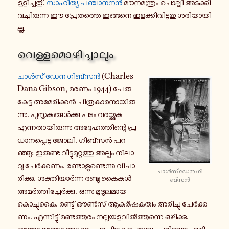
ള്ളി​ച്ച​തു്.
സാ​ഹി​ത്യ പഞ്ചാ​ന​നൻ
മൗ​ന​മ​ന്ത്രം ചൊ​ല്ലി അട​ക്കി​
വ​ച്ചി​രു​ന്ന ഈ പ്രേ​ത​ത്തെ ഇങ്ങ​നെ ഇള​ക്കി​വി​ട്ട​തു ശരി​യാ​യി​
ല്ല.
വെ​ള്ള​മൊ​ഴി​ച്ചാ​ലും
ചാൾസ് ഡേന ഗി​ബ്സൻ
(Charles
Dana Gibson, മരണം 1944) പേ​രു​
കേ​ട്ട അമേ​രി​ക്കൻ ചി​ത്ര​കാ​ര​നാ​യി​രു​
ന്നു. പു​സ്ത​ക​ങ്ങൾ​ക്കു പടം വര​യ്ക്കുക
എന്ന​താ​യി​രു​ന്നു അദ്ദേ​ഹ​ത്തി​ന്റെ പ്ര​
ധാ​ന​പ്പെ​ട്ട ജോലി. ഗി​ബ്സൻ പറ​
ഞ്ഞു: ഇരു​ണ്ട വീ​ട്ടു​മു​റ്റ​ത്തു അല്പം നി​ലാ​
വു ചേർ​ക്ക​ണം. രണ്ടാ​ളു​ണ്ടെ​ന്നു വി​ചാ​
ചാൾസ് ഡേന ഗി​
രി​ക്കു. ശക്തി​യാർ​ന്ന രണ്ടു കൈകൾ
ബ്സൻ
അമർ​ത്തി​ച്ചേർ​ക്കു. ഒന്നു മൃ​ദു​ല​മായ
കൊ​ച്ചു​കൈ. രണ്ടു് ഔൺസ് ആകർ​ഷ​ക​ത്വം അരി​ച്ചു ചേർ​ക്ക​
ണം. എന്നി​ട്ടു് മണ്ട​ത്ത​രം നല്ല​യ​ള​വിൽ​ത്ത​ന്നെ ഒഴി​ക്കു.