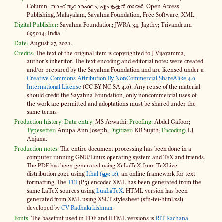
Column, സാ​ഹി​ത്യ​വാ​ര​ഫ​ലം, എം കൃ​ഷ്ണൻ നായർ, Open Access
Publishing, Malayalam, Sayahna Foundation, Free Software, XML.
Digital Publisher:
Sayahna Foundation; JWRA 34, Jagthy; Trivandrum
695014; India.
Date:
August 27, 2021.
Credits:
The text of the original item is copyrighted to J Vijayamma,
author’s inheritor. The text encoding and editorial notes were created
and​/or prepared by the Sayahna Foundation and are licensed under a
Creative Commons Attribution By NonCommercial ShareAlike 4​.0
International License
(CC BY-​NC-SA 4​.0). Any reuse of the material
should credit the Sayahna Foundation, only noncommercial uses of
the work are permitted and adoptations must be shared under the
same terms.
Production history:
Data entry:
MS Aswathi;
Proofing:
Abdul Gafoor;
Typesetter:
Anupa Ann Joseph;
Digitizer:
KB Sujith;
Encoding:
LJ
Anjana.
Production notes:
The entire document processing has been done in a
computer running GNU/Linux operating system and TeX and friends.
The PDF has been generated using XeLaTeX from TeXLive
distribution 2021 using
Ithal (ഇതൾ)
, an online framework for text
formatting. The
TEI
(P5) encoded XML has been generated from the
same LaTeX sources using
LuaLaTeX
. HTML version has been
generated from XML using XSLT stylesheet (sfn-​tei-html.xsl)
developed by
CV Radhakrkishnan
.
Fonts:
The basefont used in PDF and HTML versions is
RIT Rachana