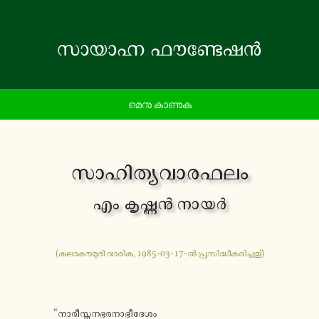
മെനു കാണുക
സാ​ഹി​ത്യ​വാ​ര​ഫ​ലം
എം കൃ​ഷ്ണൻ നായർ
(കലാ​കൗ​മു​ദി വാരിക, 1985-03-17-ൽ പ്ര​സി​ദ്ധീ​ക​രി​ച്ച​തു്)
“നാ​രീ​സ്ത​ന​ഭ​ര​നാ​ഭീ​ദേ​ശം