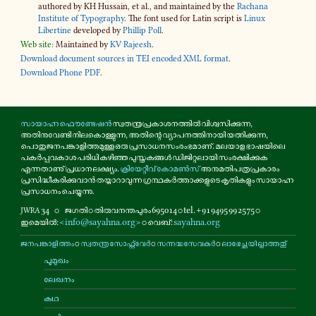
authored by KH Hussain, et al., and maintained by the
Rachana
Institute of Typography
. The font used for Latin script is
Linux
Libertine
developed by
Phillip Poll
.
Web site:
Maintained by
KV Rajeesh
.
Download document sources in TEI encoded XML format
.
Download Phone PDF
.
സായാഹ്ന ഫൌണ്ടേഷൻ
സ്വതന്ത്രപ്രകാശനത്തിൽ വിശ്വസിക്കുന്ന,
അതിനുവേണ്ടി നിലകൊള്ളുന്ന, അതിന്റെ വ്യാപനത്തിനായി യത്നിക്കുന്ന,
പൊതുജനപങ്കാളിത്തമുള്ള ഒരു പ്രസാധനസംരംഭമാണ്. മലയാള ഭാഷയിലെ
പകർപ്പവകാശ പരിധി കഴിഞ്ഞ പുസ്തകങ്ങൾ ഡിജിറ്റലായി സംരക്ഷിക്കുക
എന്നതാണു് പ്രധാന ലക്ഷ്യം.
ക്രിയേറ്റീവ് കോമൺസ്
അനുമതിപത്രപ്രകാരം
പ്രസിദ്ധീകരിക്കുവാൻ തയ്യാറാവുന്ന ഗ്രന്ഥകർത്താക്കളുടെ കൃതികളും സായാഹ്ന
പ്രസാധനം ചെയ്യുന്നു.
34
⚬
ജഗതി ⚬ തിരുവനന്തപുരം 695014 ⚬ tel. +91 9495 99 2575 ⚬
JWRA
ഇമെയിൽ:
<info@sayahna.org>
⚬ വെബ്:
sayahna.org
ജനപങ്കാളിത്തം
⚬
സ്വതന്ത്ര സോഫ്റ്റ്‌വേർ
⚬
സന്നദ്ധസേവകർ
⚬
ലാഭേച്ഛയില്ലാത്തതു്
പൂമുഖം
ലേഖനം
കഥ