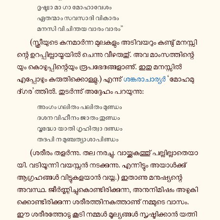
ദൃ​ഷ്ട്വാ മാ ഗാ മോ​ഹാ​വേ​ശം
ഏത​ന്മാം സവ​സാ​ദി വി​കാ​രം
മനസി വി​ചി​ന്തയ വാരം വാരം”
(സ്ത്രീ​യു​ടെ കന​മാർ​ന്ന മു​ല​ക​ളും അടി​വ​യ​റും കണ്ടു് മന​സ്സി​
ന്റെ ഉറ​പ്പി​ല്ലാ​യ്മ​യിൽ ചെ​ന്നു വീ​ഴ​രു​തു്. അവ മാം​സ​ത്തി​ന്റെ​
യും കൊ​ഴു​പ്പി​ന്റെ​യും രൂ​പ​ഭേ​ദ​ങ്ങ​ളാ​ണു്. ഇതു മന​സ്സിൽ
എപ്പോ​ഴും കരു​തി​ക്കൊ​ള്ളു.) എന്നു്
ശങ്ക​രാ​ചാ​ര്യർ
‘മോ​ഹ​മു​
ദ്ഗര’ത്തിൽ. തു​ടർ​ന്നു് അദ്ദേ​ഹം പറ​യു​ന്നു:
അംഗം ഗലിതം പലിതം മു​ണ്ഡം
ദശന വി​ഹീ​നം ജാതം തു​ണ്ഡം
വൃ​ദ്ധോ യാതി ഗൃ​ഹി​ത്വാ ദണ്ഡം
തദപി ന മു​ഞ്ച​ത്യാ​ശാ​പി​ണ്ഡം
(ശരീരം തളർ​ന്നു. തല നര​ച്ചു. വാ​യ്ക്ക​ക​ത്തു് പല്ലി​ല്ലാ​തെ​യാ​
യി. വടി​യൂ​ന്നി വയ​സ്സൻ നട​ക്കു​ന്നു. എന്നി​ട്ടും അയാൾ​ക്കു്
ആഗ്ര​ഹ​ങ്ങൾ വി​ട്ടു​ക​ള​യാൻ വയ്യ.) ഇതാണു മനു​ഷ്യ​ന്റെ
അവസ്ഥ. ജീർ​ണ്ണി​ച്ചു​കൊ​ണ്ടി​രി​ക്കു​ന്ന, അനു​നി​മി​ഷം അഴു​കി​
ക്കൊ​ണ്ടി​രി​ക്കു​ന്ന ശരീ​ര​ത്തി​ന​ക​ത്താ​ണു് നമ്മു​ടെ വാസം.
ഈ ശരീ​ര​ത്തോ​ടു കൂടി നമ്മൾ മൂ​ല്യ​ങ്ങൾ സൃ​ഷ്ടി​ക്കാൻ യത്നി​