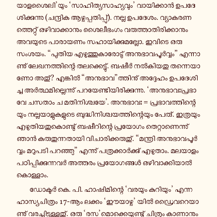
യാ​ള​ശൈ​ലി’യും ‘സാ​ഹി​ത്യ​സാ​ഹ്യ​വും’ വാ​യി​ക്കാൻ ഉപ​ദേ​
ശി​ക്കു​ന്നു (ചന്ദ്രിക ആഴ്ച​പ്പ​തി​പ്പു്). നല്ല ഉപ​ദേ​ശം. വ്യാ​ക​ര​ണ​
ത്തെ​റ്റു് ഒഴി​വാ​ക്കാ​നും ശൈ​ലീ​ഭം​ഗം വരു​ത്താ​തി​രി​ക്കാ​നും
അവ​യു​ടെ പാ​രാ​യ​ണം സഹാ​യി​ക്കു​മ​ല്ലോ. ഇവിടെ ഒരു
സംശയം. “പുതിയ എഴു​ത്തു​കാ​രോ​ടു് അനു​ഭാ​വ​പൂർ​വ്വം” എന്നാ​
ണു് ലേ​ഖ​ന​ത്തി​ന്റെ തല​ക്കെ​ട്ടു്. ബഷീർ നൽ​കി​യ​തു തന്നെ​യാ​
ണോ അതു്? എങ്കിൽ “അനു​ഭാവ”ത്തി​നു് അദ്ദേ​ഹം ഉപ​ദേ​ശി​
ച്ച അർ​ത്ഥ​മി​ല്ലെ​ന്നു് പറ​യേ​ണ്ടി​യി​രി​ക്കു​ന്നു. ‘അനു​ഭാ​വഃ​പ്ര​ഭാ​
വേ ചസതാം ച മതി​നി​ശ്ച​യേ’. അനു​ഭാ​വഃ = പ്ര​ഭാ​വ​ത്തി​ന്റെ​
യും നല്ല​യാ​ളു​ക​ളു​ടെ ബു​ദ്ധി​നി​ശ്ച​യ​ത്തി​ന്റെ​യും പേരു്. ഇത്ര​യും
എഴു​തി​യ​തു​കൊ​ണ്ടു് ബഷീ​റി​ന്റെ പ്ര​യോ​ഗം തെ​റ്റാ​ണെ​ന്നു്
ഞാൻ കരു​തു​ന്ന​താ​യി വി​ചാ​രി​ക്ക​രു​തു്. “മന്ത്രി അനു​ഭാ​വ​പൂർ​
വ്വം മറു​പ​ടി പറ​ഞ്ഞു” എന്നു് പത്ര​ക്കാർ​ക്കു് എഴു​താം. മല​യാ​ളം
പഠി​പ്പി​ക്കു​ന്ന​വർ അത്ത​രം പ്ര​യോ​ഗ​ങ്ങൾ ഒഴി​വാ​ക്കി​യാൽ
കൊ​ള്ളാം.
ഡോ​ക്ടർ കെ. പി. ഹാ​ഷി​മി​ന്റെ ‘വരയും കു​റി​യും’ എന്ന
ഹാ​സ്യ​ചി​ത്രം 17-ആം ലക്കം ‘ഈയാ​ഴ്ച’ യിൽ ഡ്രൈ​വ​റെ​യാ​
ണു് വര​ച്ചി​ട്ടു​ള്ള​തു്. ഒരു ‘രസ’മൊ​ക്കെ​യു​ണ്ടു് ചി​ത്രം കാ​ണാ​നും