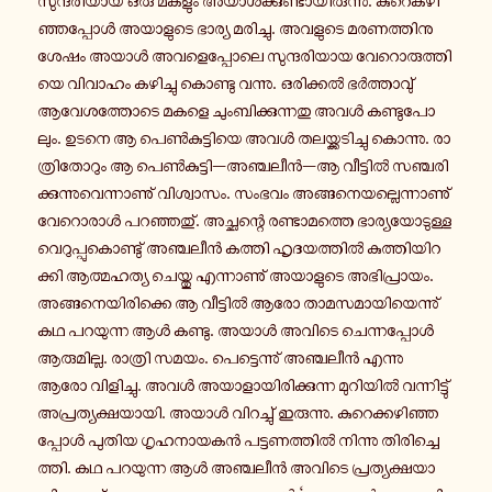
സു​ന്ദ​രി​യായ ഒരു മകളും അയാൾ​ക്കു​ണ്ടാ​യി​രു​ന്നു. കു​റെ​ക​ഴി​
ഞ്ഞ​പ്പോൾ അയാ​ളു​ടെ ഭാര്യ മരി​ച്ചു. അവ​ളു​ടെ മര​ണ​ത്തി​നു
ശേഷം അയാൾ അവ​ളെ​പ്പോ​ലെ സു​ന്ദ​രി​യായ വേ​റൊ​രു​ത്തി​
യെ വി​വാ​ഹം കഴി​ച്ചു കൊ​ണ്ടു വന്നു. ഒരി​ക്കൽ ഭർ​ത്താ​വു്
ആവേ​ശ​ത്തോ​ടെ മകളെ ചും​ബി​ക്കു​ന്ന​തു അവൾ കണ്ടു​പോ​
ലും. ഉടനെ ആ പെൺ​കു​ട്ടി​യെ അവൾ തല​യ്ക്ക​ടി​ച്ചു കൊ​ന്നു. രാ​
ത്രി​തോ​റും ആ പെൺ​കു​ട്ടി—അഞ്ച​ലീൻ—ആ വീ​ട്ടിൽ സഞ്ച​രി​
ക്കു​ന്നു​വെ​ന്നാ​ണു് വി​ശ്വാ​സം. സംഭവം അങ്ങ​നെ​യ​ല്ലെ​ന്നാ​ണു്
വേ​റൊ​രാൾ പറ​ഞ്ഞ​തു്. അച്ഛ​ന്റെ രണ്ടാ​മ​ത്തെ ഭാ​ര്യ​യോ​ടു​ള്ള
വെ​റു​പ്പു​കൊ​ണ്ടു് അഞ്ച​ലീൻ കത്തി ഹൃ​ദ​യ​ത്തിൽ കു​ത്തി​യി​റ​
ക്കി ആത്മ​ഹ​ത്യ ചെ​യ്തു എന്നാ​ണു് അയാ​ളു​ടെ അഭി​പ്രാ​യം.
അങ്ങ​നെ​യി​രി​ക്കെ ആ വീ​ട്ടിൽ ആരോ താ​മ​സ​മാ​യി​യെ​ന്നു്
കഥ പറ​യു​ന്ന ആൾ കണ്ടു. അയാൾ അവിടെ ചെ​ന്ന​പ്പോൾ
ആരു​മി​ല്ല. രാ​ത്രി സമയം. പെ​ട്ടെ​ന്നു് അഞ്ച​ലീൻ എന്നു
ആരോ വി​ളി​ച്ചു. അവൾ അയാ​ളാ​യി​രി​ക്കു​ന്ന മു​റി​യിൽ വന്നി​ട്ടു്
അപ്ര​ത്യ​ക്ഷ​യാ​യി. അയാൾ വി​റ​ച്ചു് ഇരു​ന്നു. കു​റെ​ക്ക​ഴി​ഞ്ഞ​
പ്പോൾ പുതിയ ഗൃ​ഹ​നാ​യ​കൻ പട്ട​ണ​ത്തിൽ നി​ന്നു തി​രി​ച്ചെ​
ത്തി. കഥ പറ​യു​ന്ന ആൾ അഞ്ച​ലീൻ അവിടെ പ്ര​ത്യ​ക്ഷ​യാ​