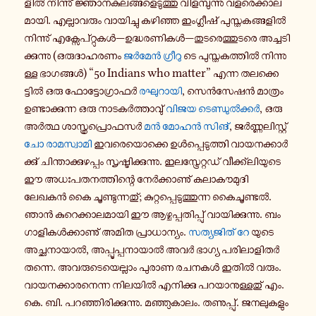
ളിൽ നി​ന്നു് ജ്ഞാ​ന​കു​ല​ങ്ങ​ളെ​ടു​ത്തു വി​ള​മ്പു​ന്നു വള​രെ​ക്കാ​ല​
മാ​യി. എല്ലാ​വ​രും വാ​യി​ച്ചു കഴി​ഞ്ഞ ഇം​ഗ്ലീ​ഷ് പു​സ്ത​ക​ങ്ങ​ളിൽ
നി​ന്നു് എക്സേ​പ്റ്റു​കൾ—ഉദ്ധ​ര​ണി​കൾ—തു​ട​രെ​ത്തു​ട​രെ അച്ച​ടി​
ക്കു​ന്നു (ഒരു​ദാ​ഹ​ര​ണം
ജർമേൻ ഗ്രീ​റു
ടെ പു​സ്ത​ക​ത്തിൽ നി​ന്നു​
ള്ള ഭാ​ഗ​ങ്ങൾ) “50 Indians who matter” എന്ന തല​ക്കെ​
ട്ടിൽ ഒരു ഫോ​ട്ടോ​ഗ്രാ​ഫർ
രഘു​റാ​യി
, സെൻ​സേ​ഷൻ മാ​ത്രം
ഉണ്ടാ​ക്കു​ന്ന ഒരു നാ​ട​കർ​ത്താ​വു്
വിജയ ടെ​ണ്ഡുൽ​ക്കർ
, ഒരു
അർത്ഥ ശാ​സ്ത്ര​പ്രൊ​ഫ​സർ
മൻ മോഹൻ സിങ്
, ജർ​ണ്ണ​ലി​സ്റ്റ്
ചോ രാ​മ​സ്വാ​മി
ഇവ​രെ​യൊ​ക്കെ ഉൾ​പ്പെ​ടു​ത്തി വാ​യ​ന​ക്കാർ​
ക്കു് ചി​ന്താ​ക്കു​ഴ​പ്പം സൃ​ഷ്ടി​ക്കു​ന്നു. ഇല​സ്ട്രേ​റ്റ​ഡ് വീ​ക്ക്ലി​യു​ടെ
ഈ അധഃ​പ​ത​ന​ത്തി​ന്റെ നേർ​ക്കാ​ണു് കലാ​കൗ​മു​ദി
ലേഖകൻ കൈ ചൂ​ണ്ടു​ന്ന​തു്; കു​റ്റ​പ്പെ​ടു​ത്തു​ന്ന കൈ​ചൂ​ണ്ടൽ.
ഞാൻ കു​റെ​ക്കാ​ല​മാ​യി ഈ ആഴ്ച​പ്പ​തി​പ്പു് വാ​യി​ക്കു​ന്നു. ബം​
ഗാ​ളി​കൾ​ക്കാ​ണു് അമിത പ്രാ​ധാ​ന്യം.
സത്യ​ജി​ത് റേ
യുടെ
അച്ഛ​നാ​യാൽ, അപ്പൂ​പ്പ​നാ​യാൽ അവർ ഭാഗ്യ പരി​ലാ​ളി​തർ
തന്നെ. അവ​രു​ടെ​യെ​ല്ലാം പുരാണ രചനകൾ ഇതിൽ വരും.
വാ​യ​ന​ക്കാ​ര​നെ​ന്ന നി​ല​യിൽ എനി​ക്കു പറ​യാ​നു​ള്ള​തു് എം.
കെ. ബി. പറ​ഞ്ഞി​രി​ക്കു​ന്നു. മഞ്ഞു​കാ​ലം. തണു​പ്പു്. ജന​ലു​ക​ളും