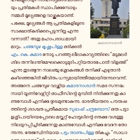
യും പ്ര​തി​മ​കൾ സ്ഥാ​പി​ക്കു​മ്പോ​ഴും
നമ്മൾ മൂ​ല്യ​ങ്ങ​ളെ വാ​ഴ്ത്തു​ക​യാ​ണു്.
പക്ഷേ, മൂ​ല്യ​ങ്ങൾ ആ പ്ര​തി​മ​ക​ളി​ലൂ​ടെ
സാ​ക്ഷാ​ത്ക​രി​ക്ക​പ്പെ​ടു​ന്നി​ല്ല എന്നു
വന്നാൽ? അതു മഹാ​പ​രാ​ധ​മാ​യി
കു​മാ​ര​നാ​ശാൻ
മാറും.
ചങ്ങ​മ്പുഴ കൃ​ഷ്ണ​പി​ള്ള
ഒരി​ക്കൽ
എം. കെ. കുമാര
നോടു പറ​ഞ്ഞു ലീ​ലാ​കാ​വ്യ​ത്തി​ലെ “മടു​മ​ലർ​
ശില തന്നി​ല​ന്തി​മേ​ഘ​ക്കൊ​ടു​മു​ടി​പ​റ്റി​യ​താ​ര​പോൽ വി​ള​ങ്ങി”
എന്നു തു​ട​ങ്ങു​ന്ന നാ​ല​ഞ്ചു ശ്ലോ​ക​ങ്ങൾ തനി​ക്കു് എഴു​താൻ
കഴി​ഞ്ഞെ​ങ്കിൽ ജീ​വി​തം ധന്യ​മാ​യി​ത്തീ​രു​മാ​യി​രു​ന്നു​വെ​ന്നു്.
അങ്ങ​നെ ചങ്ങ​മ്പുഴ വാ​ഴ്ത്തിയ
കു​മാ​ര​നാ​ശാൻ
സമര സന്ന​ദ്ധ​
നാ​യി യൂ​ണി​വേ​ഴ്സി​റ്റി ഓഫീ​സി​ന്റെ മു​മ്പിൽ നിൽ​ക്കു​ന്ന​തു കാ​
ണു​മ്പോൾ എനി​ക്കു ദുഃ​ഖ​മു​ണ്ടാ​കു​ന്നു. ഭാ​ര​തീ​യ​രു​ടെ പൗ​രു​ഷ​
ത്തി​ന്റെ ശാ​ശ്വത പ്ര​തീ​ക​മായ
സു​ഭാ​ഷ് ചന്ദ്ര​ബോ​സ്
ഒരു പട്ടാ​
ള​ശ്ശി​പാ​യി​യെ​പ്പോ​ലെ മസ്ക​റ്റ് ഹോ​ട്ട​ലി​ന്റെ തെ​ക്കു വശ​ത്തു
നി​ല​യു​റ​പ്പി​ച്ചി​രി​ക്കു​ന്ന​തു കാ​ണു​മ്പോൾ എനി​ക്കു വേദന തോ​
ന്നു​ന്നു. തേ​ജ​സ്വി​നി​യായ
പട്ടം താ​ണു​പി​ള്ള
തി​ക​ച്ചും “സാ​ധാ​