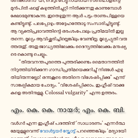
ര​ണ​ക്കാ​ര​നാ”യി, വെറും പേ​ട്ടു​നാ​യ​രാ​യി ടൗൺ​ഹാ​ളി​ന്റെ
മുൻ​പിൽ ഷാള് കഴു​ത്തിൽ​ച്ചു​റ്റി നിൽ​ക്കു​ന്ന​തു കാ​ണു​മ്പോൾ
ക്ഷോ​ഭ​മു​ണ്ടാ​കു​ന്നു. ഇതെ​ഴു​തു​ന്ന ആൾ പട്ടം താ​ണു​പി​ള്ള​യെ
കണ്ടി​ട്ടു​ണ്ടു്. പല​പ്പോ​ഴും അദ്ദേ​ഹ​ത്തോ​ടു സം​സാ​രി​ച്ചി​ട്ടു​ണ്ടു്.
ആ വ്യ​ക്തി​പ്ര​ഭാ​വ​ത്തി​ന്റെ ഒരം​ശം​പോ​ലും പ്ര​തി​മ​യിൽ ഇല്ല​
ത​ന്നെ. മൂ​ല്യം ആവി​ഷ്ക്ക​രി​ച്ചി​ല്ലെ​ങ്കി​ലും വേ​ണ്ടി​ല്ല. മൂ​ല്യ​ച്യു​തി വരു​
ത്ത​രു​തു്. അതു ജാ​ഡ്യ​ത്തി​ലേ​ക്കും ദൈ​ന്യ​ത്തി​ലേ​ക്കും മനു​ഷ്യ​
രെ കൊ​ണ്ടു ചെ​ല്ലും.
“തി​രു​വ​ന​ന്ത​പു​ര​ത്തെ പു​ത്ത​രി​ക്ക​ണ്ടം മൈ​താ​ന​ത്തിൽ
നി​റു​ത്തി​യി​രി​ക്കു​ന്ന ഗാ​ന്ധി​പ്ര​തി​മ​യെ​ക്കു​റി​ച്ചു് നി​ങ്ങൾ എഴു​
തി​യി​രു​ന്ന​ല്ലോ! ഒന്നു​കൂ​ടെ അതിനെ വി​ശേ​ഷി​പ്പി​ക്കു” എന്നു്
സാ​ങ്ക​ല്പി​ക​മായ ചോ​ദ്യം. “വി​ശേ​ഷി​പ്പി​ക്കാം. ഇം​ഗ്ലീ​ഷ് വാ​ക്കു​
ക​ളെ അതി​നു​ള്ളു. Colossal vulgarity” എന്നു ഉത്ത​രം.
എം. കെ. കെ. നായർ; എം. കെ. ബി.
വൾഗർ എന്ന ഇം​ഗ്ലീ​ഷ് പദ​ത്തി​നു് ‘സാ​ധാ​ര​ണം’ എന്നർ​ത്ഥ​
മേ​യു​ള്ളു​വെ​ന്നു്
വോൾ​ട്ട​യർ സ്കോ​ട്ട്
പറ​ഞ്ഞെ​ങ്കി​ലും ‘മര്യാ​ദ​യി​