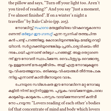
the pillow and says, “Turn off your light too. Aren’t
you tired of reading?” And you say “Just a moment,
I’ve almost finished”. If on a winter’s night a
traveller” by Italo Calvio (pp. 205).
നോ​വ​ലി​സ്റ്റ്
സഹാറാ
മരു​ഭൂ​മി​യി​ലെ വി​റ​കു​വെ​ട്ടു​കാ​ര​നാ​
ണെ​ന്നു്
ഒർ​ട്ടേഗ ഈ ഗാ​സ​റ്റ്
എന്ന സ്പാ​നി​ഷ് തത്ത്വ​ചി​ന്ത​
കൻ പണ്ടു് പറ​ഞ്ഞി​ല്ലേ. കോ​ടാ​ലി​യു​ണ്ടെ​ങ്കി​ലും മര​മി​ല്ല വെ​ട്ടി​
യി​ടാൻ. സർ​ഗ്ഗ​ശ​ക്തി​യു​ണ്ടെ​ങ്കി​ലും പ്ര​തി​പാ​ദ്യ​വി​ഷ​യം തീർ​
ന്നു​പോ​യി എന്നാ​ണു് ഒർ​ട്ടേഗ പറ​ഞ്ഞ​തു്. അതു തെ​റ്റാ​ണെ​
ന്നു് ഈ നോവൽ സ്ഥാ​പി​ക്കു​ന്നു. വൈ​ചി​ത്ര്യ​വും വൈ​ജാ​ത്യ​
വും ഉള്ള​താ​ണു് മനു​ഷ്യ​ജീ​വി​തം. അതു് എത്ര നോ​വ​ലു​ക​ളു​ടെ​
യും വി​ഷ​യ​ങ്ങ​ളാ​വാം. ഒരി​ക്ക​ലും വി​ഷ​യ​ങ്ങൾ തീർ​ന്നു​പോ​കു​
ന്നി​ല്ല എന്നാ​ണു് കാൽ​വീ​നോ​യു​ടെ വാദം.
രച​ന​യു​ടെ സവി​ശേ​ഷത ഈ നോ​വ​ലി​നെ മറ്റു നോ​വ​ലു​
ക​ളിൽ നി​ന്നു് മാ​റ്റി​നി​റു​ത്തു​ന്നു. പു​സ്ത​കം വാ​യി​ക്കു​ന്ന​തു​പോ​ലെ
കാ​മു​കി​യും കാ​മു​ക​നും പര​സ്പ​രം വാ​യി​ക്കു​ന്നു​വെ​ന്നു് കൽ​വീ​
നോ പറ​യു​ന്നു: “Lovers reading of each other’s bodies
(of that concentrate of mind and body which lovers