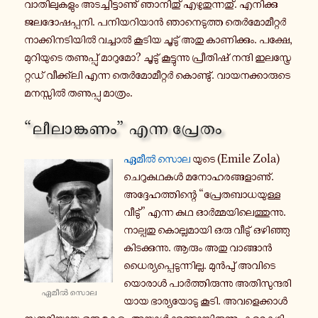
വാ​തി​ലു​ക​ളും അട​ച്ചി​ട്ടാ​ണു് ഞാ​നി​തു് എഴു​തു​ന്ന​തു്. എനി​ക്കു
ജല​ദോ​ഷ​പ്പ​നി. പനി​യ​റി​യാൻ ഞാ​നെ​ടു​ത്ത തെർ​മോ​മീ​റ്റർ
നാ​ക്കി​ന​ടി​യിൽ വച്ചാൽ കൂടിയ ചൂടു് അതു കാ​ണി​ക്കും. പക്ഷേ,
മു​റി​യു​ടെ തണു​പ്പു് മാ​റു​മോ? ചൂടു് കൂ​ട്ടു​ന്നു പ്രീ​തി​ഷ് നന്ദി ഇല​സ്ട്രേ​
റ്റ​ഡ് വീ​ക്ക്ലി എന്ന തെർ​മോ​മീ​റ്റർ കൊ​ണ്ടു്. വാ​യ​ന​ക്കാ​രു​ടെ
മന​സ്സിൽ തണു​പ്പു മാ​ത്രം.
“ലീ​ലാ​ങ്ക​ണം” എന്ന പ്രേ​തം
ഏമീൽ സൊല
യുടെ (Emile Zola)
ചെ​റു​ക​ഥ​കൾ മനോ​ഹ​ര​ങ്ങ​ളാ​ണു്.
അദ്ദേ​ഹ​ത്തി​ന്റെ “പ്രേ​ത​ബാ​ധ​യു​ള്ള
വീടു്” എന്ന കഥ ഓർ​മ്മ​യി​ലെ​ത്തു​ന്നു.
നാ​ല്പ​തു കൊ​ല്ല​മാ​യി ഒരു വീടു് ഒഴി​ഞ്ഞു
കി​ട​ക്കു​ന്നു. ആരും അതു വാ​ങ്ങാൻ
ധൈ​ര്യ​പ്പെ​ടു​ന്നി​ല്ല. മുൻ​പു് അവി​ടെ​
യൊ​രാൾ പാർ​ത്തി​രു​ന്നു അതി​സു​ന്ദ​രി​
ഏമീൽ സൊല
യായ ഭാ​ര്യ​യോ​ടു കൂടി. അവ​ളെ​ക്കാൾ