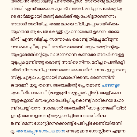
യി​യെ​ന്നു് അയാ​ളോ​ടു പറ​ഞ്ഞ​പ്പോൾ ‘അതെ​ന്റെ മക​ളാ​യി​
രി​ക്കും’ എന്നു് അയാൾ മറു​പ​ടി നൽകി. മരി​ച്ച പെൺ​കു​ട്ടി​യു​
ടെ ഓർ​മ്മ​യ്ക്കാ​യി തന്റെ മകൾ​ക്കു് ആ പേ​രി​ട്ട​താ​ണെ​ന്നും
അയാൾ അറി​യി​ച്ചു. അമ്മ മകളെ വി​ളി​ച്ച​പ്പോ​ഴാ​യി​രി​ക്കും
ആഗതൻ ആ പേരു കേ​ട്ട​തു്. ഗൃ​ഹ​നാ​യ​കൻ ഉടനെ ‘അഞ്ച​
ലീൻ’ എന്നു വി​ളി​ച്ചു. സന്തോ​ഷം കൊ​ണ്ടു് തി​ള​ച്ചു മറി​യു​ന്ന
ഒരു കൊ​ച്ചു “പ്രേ​തം” അവി​ടെ​യെ​ത്തി. സ്നേ​ഹ​ത്തി​ന്റെ​യും
ആഹ്ലാ​ദ​ത്തി​ന്റെ​യും വാ​ഗ്ദാ​ന​മെ​ന്ന കണ​ക്കേ അവൾ വെ​ള്ള​
യു​ടു​പ്പു​ക​ള​ണി​ഞ്ഞു കൊ​ണ്ടു് അവിടെ നി​ന്നു. മരി​ച്ച പെൺ​കു​ട്ടി​
യിൽ നി​ന്നു ജനി​ച്ച ഓമ​ന​യായ അഞ്ച​ലീൻ. ഒന്നും ഇല്ലാ​താ​വു​
ന്നി​ല്ല. എല്ലാം പു​തു​താ​യി സമാ​രം​ഭി​ക്കു​ന്നു. മര​ണ​ത്തി​നു്
ജയമോ? ഇല്ല തന്നെ. അഞ്ച​ലീ​ന്റെ പ്രേ​ത​മാ​ണു്
ചങ്ങ​മ്പുഴ
യുടെ “ലീ​ലാ​ങ്ക​ണം” (മാ​തൃ​ഭൂ​മി ആഴ്ച​പ്പ​തി​പ്പിൽ). അതു് കുറെ
ആഴ്ച​ക​ളാ​യി മനു​ഷ്യ​രെ പേ​ടി​പ്പി​ച്ചു​കൊ​ണ്ടു് വാ​രി​ക​യെ ഹോ​
ണ്ട് ചെ​യ്തി​രു​ന്നു. സാ​ക്ഷാൽ അഞ്ച​ലീൻ “ബാ​ഷ്പാ​ഞ്ജ​ലി”യിൽ
ഉണ്ടു്. അവ​ളെ​ക്ക​ണ്ടു് ആഹ്ലാ​ദി​ച്ചി​രു​ന്ന​വ​രെ ‘ലീ​ലാ​
ങ്കണ’മെന്ന ഗോ​സ്റ്റി​നെ​ക്കൊ​ണ്ടു് പേ​ടി​പ്പി​ക്കേ​ണ്ടി​യി​രു​ന്നി​
ല്ല.
അമ്പ​ല​പ്പുഴ ഗോ​പ​കു​മാ​റാ
ണത്രേ ഈ ഗോ​സ്റ്റി​നെ എഴു​ന്ന​