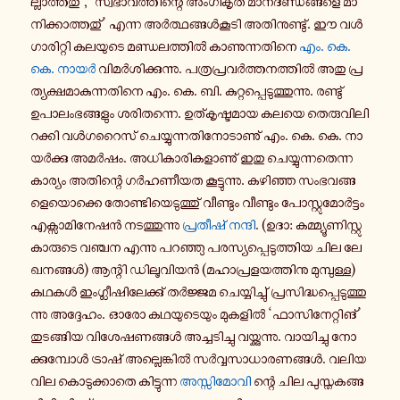
ല്ലാ​ത്ത​തു്’, ‘സ്വ​ഭാ​വ​ത്തി​ന്റെ അം​ഗീ​കൃത മാ​ന​ദ​ണ്ഡ​ങ്ങ​ളെ മാ​
നി​ക്കാ​ത്ത​തു്’ എന്ന അർ​ത്ഥ​ങ്ങൾ​കൂ​ടി അതി​നു​ണ്ടു്. ഈ വൾ​
ഗാ​രി​റ്റി കല​യു​ടെ മണ്ഡ​ല​ത്തിൽ കാ​ണു​ന്ന​തി​നെ
എം. കെ.
കെ. നായർ
വി​മർ​ശി​ക്കു​ന്നു. പത്ര​പ്ര​വർ​ത്ത​ന​ത്തിൽ അതു പ്ര​
ത്യ​ക്ഷ​മാ​കു​ന്ന​തി​നെ എം. കെ. ബി. കു​റ്റ​പ്പെ​ടു​ത്തു​ന്നു. രണ്ടു്
ഉപാ​ലം​ഭ​ങ്ങ​ളും ശരി​ത​ന്നെ. ഉത്കൃ​ഷ്ട​മായ കലയെ തെ​രു​വി​ലി​
റ​ക്കി വൾ​ഗ​റൈ​സ് ചെ​യ്യു​ന്ന​തി​നോ​ടാ​ണു് എം. കെ. കെ. നാ​
യർ​ക്കു അമർഷം. അധി​കാ​രി​ക​ളാ​ണു് ഇതു ചെ​യ്യു​ന്ന​തെ​ന്ന
കാ​ര്യം അതി​ന്റെ ഗർ​ഹ​ണീ​യത കൂ​ട്ടു​ന്നു. കഴി​ഞ്ഞ സം​ഭ​വ​ങ്ങ​
ളെ​യൊ​ക്കെ തോ​ണ്ടി​യെ​ടു​ത്തു് വീ​ണ്ടും വീ​ണ്ടും പോ​സ്റ്റു​മോർ​ട്ടം
എക്സാ​മി​നേ​ഷൻ നട​ത്തു​ന്നു
പ്ര​തീ​ഷ് നന്ദി
. (ഉദാ: കമ്മ്യൂ​ണി​സ്റ്റു​
കാ​രു​ടെ വഞ്ചന എന്നു പറ​ഞ്ഞു പര​സ്യ​പ്പെ​ടു​ത്തിയ ചില ലേ​
ഖ​ന​ങ്ങൾ) ആന്റി ഡി​ലൂ​വി​യൻ (മഹാ​പ്ര​ള​യ​ത്തി​നു മു​മ്പു​ള്ള)
കഥകൾ ഇം​ഗ്ലീ​ഷി​ലേ​ക്കു് തർ​ജ്ജമ ചെ​യ്യി​ച്ചു് പ്ര​സി​ദ്ധ​പ്പെ​ടു​ത്തു​
ന്നു അദ്ദേ​ഹം. ഓരോ കഥ​യു​ടെ​യും മു​ക​ളിൽ ‘ഫാ​സി​നേ​റ്റി​ങ്’
തു​ട​ങ്ങിയ വി​ശേ​ഷ​ണ​ങ്ങൾ അച്ച​ടി​ച്ചു വയ്ക്കു​ന്നു. വാ​യി​ച്ചു നോ​
ക്കു​മ്പോൾ ട്രാ​ഷ് അല്ലെ​ങ്കിൽ സർ​വ്വ​സാ​ധാ​ര​ണ​ങ്ങൾ. വലിയ
വില കൊ​ടു​ക്കാ​തെ കി​ട്ടു​ന്ന
അസ്സി​മോ​വി
ന്റെ ചില പു​സ്ത​ക​ങ്ങ​