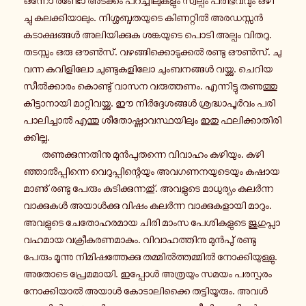
ഒന്നോ രണ്ടോ അട​ക്കം പറ​ച്ചി​ലു​ക​ളും സ്വ​ല്പം പരി​ഭ​വ​വും ഒഴി​
ച്ചു കല​ക്കി​യാ​ലും. നി​ശ്ശ​ബ്ദ​ത​യു​ടെ കി​ണ​റ്റിൽ അര​ഡ​സ്സൻ
കടാ​ക്ഷ​ങ്ങൾ അലി​യി​ക്കുക ശങ്ക​യു​ടെ പൊടി അല്പം വിതറു.
തട​സ്സം ഒരു ഔൺസ്. വഴ​ങ്ങി​ക്കൊ​ടു​ക്കൽ രണ്ടു ഔൺസ്. ചു​
വ​ന്ന കവി​ളി​ലോ ചു​ണ്ടു​ക​ളി​ലോ ചും​ബ​ന​ങ്ങൾ വയ്ക്കു. ചെറിയ
സീൽ​ക്കാ​രം കൊ​ണ്ടു് വാസന വരു​ത്ത​ണം. എന്നി​ട്ടു തണു​ത്തു
കി​ട്ടാ​നാ​യി മാ​റ്റി​വ​യ്ക്കു. ഈ നിർ​ദ്ദേ​ശ​ങ്ങൾ ശ്ര​ദ്ധാ​പൂർ​വം പരി​
പാ​ലി​ച്ചാൽ എന്തു ശീ​തോ​ഷ്ണാ​വ​സ്ഥ​യി​ലും ഇതു ഫലി​ക്കാ​തി​രി​
ക്കി​ല്ല.
തണു​ക്കു​ന്ന​തി​നു മുൻ​പു​ത​ന്നെ വി​വാ​ഹം കഴി​യും. കഴി​
ഞ്ഞാൽ​പ്പി​ന്നെ വെ​റു​പ്പി​ന്റെ​യും അവ​ഗ​ണ​ന​യു​ടെ​യും കഷാ​യ​
മാ​ണു് രണ്ടു പേരും കു​ടി​ക്കു​ന്ന​തു്. അവ​ളു​ടെ മാ​ധു​ര്യം കലർ​ന്ന
വാ​ക്കു​കൾ അയാൾ​ക്കു വിഷം കലർ​ന്ന വാ​ക്കു​ക​ളാ​യി മാറും.
അവ​ളു​ടെ ചേ​തോ​ഹ​ര​മായ ചിരി മാംസ പേ​ശി​ക​ളു​ടെ ജു​ഗു​പ്സാ​
വ​ഹ​മായ വക്രീ​ക​ര​ണ​മാ​കും. വി​വാ​ഹ​ത്തി​നു മുൻ​പു് രണ്ടു
പേരും മൂ​ന്നു നി​മി​ഷ​ത്തേ​ക്കു തമ്മിൽ​ത്ത​മ്മിൽ നോ​ക്കി​യു​ള്ളു.
അതോടെ പ്രേ​മ​മാ​യി. ഇപ്പോൾ അത്ര​യും സമയം പര​സ്പ​രം
നോ​ക്കി​യാൽ അയാൾ കോ​ടാ​ലി​ക്കൈ തട്ടി​യൂ​രും. അവൾ