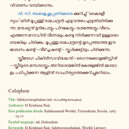
വി​വ​ര​ണം വാ​യി​ക്കാ​നും.
വി. സി. ബാ​ല​കൃ​ഷ്ണ​പ്പ​ണി​ക്ക​രെ
ക്കു​റി​ച്ചു് ‘കൈ​ര​ളീ​
സുധ’യിൽ മൂ​പ്പ​ത്തു് രാ​മ​ച​ന്ദ്രൻ എഴു​വ​ന്തല എഴു​തി​യി​രി​ക്കു​
ന്നു. മനു​ഷ്യ​നു് മുൻ​പോ​ട്ടും പി​റ​കോ​ട്ടും വശ​ത്തോ​ട്ടും വീഴാം.
എങ്ങ​നെ റോഡിൽ വീ​ണാ​ലും കണ്ടു നിൽ​ക്കു​ന്ന​വർ ഉള്ളാ​ലെ​
യെ​ങ്കി​ലും ചി​രി​ക്കും. മൂ​പ്പ​ത്തു രാ​മ​ച​ന്ദ്ര​ന്റെ മൂ​പ്പെ​ത്താ​ത്ത ഈ
ലേഖനം കണ്ടു്—വീ​ഴ്ച്ച കണ്ടു്— സ്കൂൾ​ക്കു​ട്ടി​യും ചി​രി​ക്കു​ന്നു.
സ്ത്രീ​രോഗ ചി​കിൽ​സാ​വി​ദ​ഗ്ദ്ധ​നു്—ഗൈ​ന​ക്കോ​ള​ജി​സ്റ്റി​നു്
—സ്ത്രീ​യു​ടെ മനഃ​ശാ​സ്ത്രം അറി​യാ​മെ​ങ്കിൽ കോ​ളേ​ജിൽ മല​യാ​
ളം പഠി​പ്പി​ക്കു​ന്ന ആളി​നു് സാ​ഹി​ത്യ​ത്തെ​ക്കു​റി​ച്ചു​മ​റി​യാം.
Colophon
Title:
Sāhityavāraphalam (ml: സാ​ഹി​ത്യ​വാ​ര​ഫ​ലം).
Author(s):
M Krishnan Nair.
First publication details:
Kalakaumudi Weekly; Trivandrum, Kerala; 1985-
03-17.
Deafult language:
ml, Malayalam.
Keywords:
M Krishnan Nair, Sahityavaraphalam, Weekly Lietrary