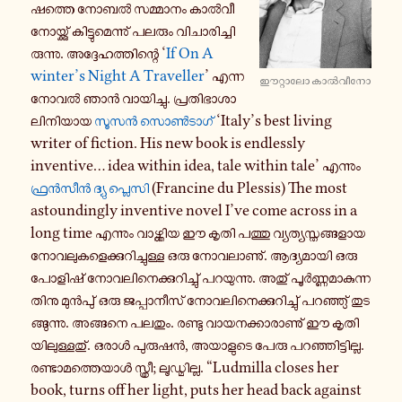
ഷ​ത്തെ നോബൽ സമ്മാ​നം കാൽ​വീ​
നോ​യ്ക്കു് കി​ട്ടു​മെ​ന്നു് പലരും വി​ചാ​രി​ച്ചി​
രു​ന്നു. അദ്ദേ​ഹ​ത്തി​ന്റെ ‘
If On A
winter’s Night A Traveller
’ എന്ന
ഈറ്റാ​ലോ കാൽ​വീ​നോ
നോവൽ ഞാൻ വാ​യി​ച്ചു. പ്ര​തി​ഭാ​ശാ​
ലി​നി​യായ
സൂസൻ സൊൺ​ടാ​ഗ്
‘Italy’s best living
writer of fiction. His new book is endlessly
inventive… idea within idea, tale within tale’ എന്നും
ഫ്രൻ​സീൻ ദ്യു പ്ലെ​സി
(Francine du Plessis) The most
astoundingly inventive novel I’ve come across in a
long time എന്നും വാ​ഴ്ത്തിയ ഈ കൃതി പത്തു വ്യ​ത്യ​സ്ത​ങ്ങ​ളായ
നോ​വ​ലു​ക​ളെ​ക്കു​റി​ച്ചു​ള്ള ഒരു നോ​വ​ലാ​ണു്. ആദ്യ​മാ​യി ഒരു
പോ​ളി​ഷ് നോ​വ​ലി​നെ​ക്കു​റി​ച്ചു് പറ​യു​ന്നു. അതു് പൂർ​ണ്ണ​മാ​കു​ന്ന​
തി​നു മുൻ​പു് ഒരു ജപ്പാ​നീ​സ് നോ​വ​ലി​നെ​ക്കു​റി​ച്ചു് പറ​ഞ്ഞു് തു​ട​
ങ്ങു​ന്നു. അങ്ങ​നെ പലതും. രണ്ടു വാ​യ​ന​ക്കാ​രാ​ണു് ഈ കൃ​തി​
യി​ലു​ള്ള​തു്. ഒരാൾ പു​രു​ഷൻ, അയാ​ളു​ടെ പേരു പറ​ഞ്ഞി​ട്ടി​ല്ല.
രണ്ടാ​മ​ത്തെ​യാൾ സ്ത്രീ; ലൂ​ഡ്മി​ല്ല. “Ludmilla closes her
book, turns off her light, puts her head back against