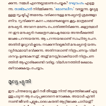
ക്കു​ന്നു. നമ്മൾ എന്തെ​ല്ലാ​മാ​ണു ചെ​യ്യുക?
രഘു​വം​ശം
എഴു​തു​
ന്നു.
താ​ജ്മ​ഹൽ
നിർ​മ്മി​ക്കു​ന്നു. ‘
മോ​ണ​ലീസ
’ വര​യ്ക്കു​ന്നു. മൂ​ല്യ​മു​
ള്ള​തു സൃ​ഷ്ടി​ച്ചു് അമ​ര​ത്വം വരി​ക്കാ​നു​ള്ള മനു​ഷ്യ​ന്റെ ശ്ര​മ​ങ്ങ​ളാ​
ണിവ. സ്പ​ന്ദി​ക്കു​ന്ന കുറെ പര​മാ​ണു​ക്ക​ളു​ടെ കൂ​ട്ടം മാ​ത്ര​മാ​ണു്
മനു​ഷ്യൻ. അവനെ മരണം പൊ​തി​ഞ്ഞി​രി​ക്കു​ന്നു. ക്ഷു​ദ്ര​ത്വ​മാർ​
ന്ന ഈ മനു​ഷ്യൻ നക്ഷ​ത്ര​സ​മ​ലം​കൃ​ത​മായ അന്ത​രീ​ക്ഷ​ത്തി​
ലേ​ക്കു പറ​ന്നു​യ​രു​ന്നു. ആ പറ​ന്നു​യ​ര​ലാ​ണു് സാ​ഹി​ത്യ രചന.
അതിൽ മൂ​ല്യാ​വി​ഷ്കാ​രം നട​ക്കു​ന്നി​ല്ലെ​ങ്കിൽ മനു​ഷ്യ​ന്റെ യത്നം
വ്യർ​ത്ഥ​മാ​യി ഭവി​ക്കു​ന്നു. അതി​നാ​ലാ​ണു് നി​രൂ​പ​ണ​വും വി​മർ​
ശ​ന​വും ഉണ്ടാ​കു​ന്ന​തു്. അതു് മന​സ്സി​ലാ​ക്കി​യാൽ നി​രൂ​പ​ണ​
ത്തിൽ ആഹ്ലാ​ദി​ക്കേ​ണ്ടി വരി​ല്ല. വി​മർ​ശ​ന​ത്തിൽ ക്ഷോ​ഭം
ഒഴി​വാ​ക്കു​ക​യും ചെ​യ്യാം.
മൂ​ല്യ​ച്യു​തി
ഈ ചി​ന്ത​യോ​ടു കൂടി നദീ തീ​ര​ത്തു നി​ന്നു് ആഴ​ത്തി​ലേ​ക്കു് എടു​
ത്തു​ചാ​ടു​ന്ന ആ ചെ​റു​പ്പ​ക്കാ​ര​നെ നോ​ക്കുക. അയാൾ എന്തി​
നാ​ണു് ജീവൻ പു​ല്ലു​പോ​ലെ കരുതി ആറ്റി​ലേ​ക്കു ചാ​ടി​യ​തു്?