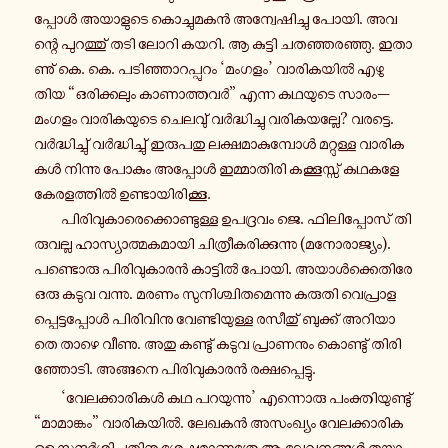
പ്പോൾ അയാ​ളു​ടെ കൊ​ച്ചു​മ​കൻ അന്വേ​ഷി​ച്ചു പോയി. അവ​
ന്റെ പു​റ​ത്തു് തടി ലോറി കയറി. ആ കു​ട്ടി ചത​ഞ്ഞ​ര​ഞ്ഞു. ഇതാ​
ണു് കെ. കെ. പടി​ഞ്ഞാ​റ​പ്പു​റം ‘മംഗളം’ വാ​രി​ക​യിൽ എഴു​
തിയ “ഒരി​ക്ക​ലും കാ​ണാ​ത്ത​വർ” എന്ന കഥ​യു​ടെ സാരം—
മംഗളം വാ​രി​ക​യു​ടെ ചെ​ല​വു് വർ​ദ്ധി​ച്ചു വരി​ക​യ​ല്ലേ? വര​ട്ടെ.
വർ​ദ്ധി​ച്ചു് വർ​ദ്ധി​ച്ചു് ഇരു​പ​തു ലക്ഷ​മാ​കു​മ്പോൾ മറ്റു​ള്ള വാ​രി​ക​
കൾ നി​ന്നു പോകും അപ്പോൾ ഇമ്മാ​തി​രി കക്കൂ​സ്സ് കഥകളേ
കേ​ര​ള​ത്തിൽ ഉണ്ടാ​യി​രി​ക്കൂ.
പി​രി​വു​കാ​രെ​ക്കൊ​ണ്ടു​ള്ള ഉപ​ദ്ര​വം ജെ. ഫി​ലി​പ്പോ​സ് തി​
രു​വ​ല്ല ഹാ​സ്യാ​ത്മ​ക​മാ​യി ചി​ത്രീ​ക​രി​ക്കു​ന്നു (മനോ​രാ​ജ്യം).
പണ്ടൊ​രു പി​രി​വു​കാ​രൻ കാ​ട്ടിൽ പോയി. അയാൾ​ക്കെ​തി​രേ
ഒരു കടുവ വന്നു. മരണം സു​നി​ശ്ചി​ത​മെ​ന്നു കരുതി വെ​പ്രാ​ള​
പ്പെ​ട്ട​പ്പോൾ പി​രി​വി​നു വേ​ണ്ടി​യു​ള്ള രസീ​തു് ബു​ക്ക് അറി​യാ​
തെ താഴെ വീണു. അതു കണ്ടു് കടുവ പ്രാ​ണ​നും കൊ​ണ്ടു് തി​രി​
ഞ്ഞോ​ടി. അങ്ങ​നെ പി​രി​വു​കാ​രൻ രക്ഷ​പ്പെ​ട്ടു.
‘വേ​ല​ക്കാ​രി​കൾ കഥ പറ​യു​ന്നു’ എന്നൊ​രു പം​ക്തി​യു​ണ്ടു്
“മാ​മാ​ങ്കം” വാ​രി​ക​യിൽ. ലേഖകൻ അസം​ഖ്യം വേ​ല​ക്കാ​രി​ക​
ളെ സന്ദർ​ശി​ച്ച​തി​നു ശേ​ഷ​മാ​ണ​ത്രേ ആ ലേ​ഖ​ന​ങ്ങൾ തയ്യാ​