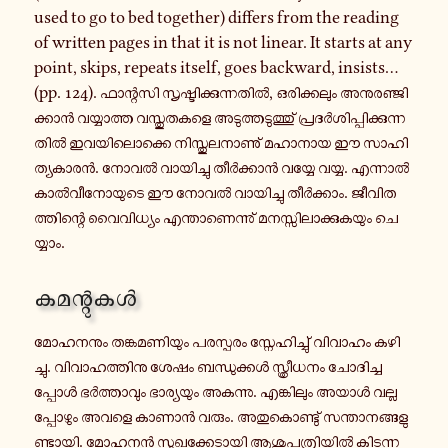
used to go to bed together) differs from the reading
of written pages in that it is not linear. It starts at any
point, skips, repeats itself, goes backward, insists…
(pp. 124). ഫാ​ന്റ​സി സൃ​ഷ്ടി​ക്കു​ന്ന​തിൽ, ഒരി​ക്ക​ലും അനു​ര​ഞ്ജി​
ക്കാൻ വയ്യാ​ത്ത വസ്തു​ത​ക​ളെ അടു​ത്ത​ടു​ത്തു് പ്ര​ദർ​ശി​പ്പി​ക്കു​ന്ന​
തിൽ ഇവ​യി​ലൊ​ക്കെ നി​സ്തു​ല​നാ​ണു് മഹാ​നായ ഈ സാ​ഹി​
ത്യ​കാ​രൻ. നോവൽ വാ​യി​ച്ചു തീർ​ക്കാൻ വയ്യേ വയ്യ. എന്നാൽ
കാൽ​വീ​നോ​യു​ടെ ഈ നോവൽ വാ​യി​ച്ചു തീർ​ക്കാം. ജീ​വി​ത​
ത്തി​ന്റെ വൈ​വി​ധ്യം എന്താ​ണെ​ന്നു് മന​സ്സി​ലാ​ക്കു​ക​യും ചെ​
യ്യാം.
കമ​ന്റു​കൾ
മോ​ഹ​ന​നും തങ്ക​മ​ണി​യും പര​സ്പ​രം സ്നേ​ഹി​ച്ചു് വി​വാ​ഹം കഴി​
ച്ചു. വി​വാ​ഹ​ത്തി​നു ശേഷം ബന്ധു​ക്കൾ സ്ത്രീ​ധ​നം ചോ​ദി​ച്ച​
പ്പോൾ ഭർ​ത്താ​വും ഭാ​ര്യ​യും അക​ന്നു. എങ്കി​ലും അയാൾ വല്ല​
പ്പോ​ഴും അവളെ കാണാൻ വരും. അതു​കൊ​ണ്ടു് സന്താ​ന​ങ്ങ​ളു​
ണ്ടാ​യി. മോഹനൻ സു​ഖ​ക്കേ​ടാ​യി ആശു​പ​ത്രി​യിൽ കി​ട​ന്ന​