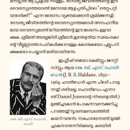
മന​സ്സിൽ ആ പ്ര​ക്രിയ നട​ത്തും. ദാ​മ്പ​ത്യ ജീ​വി​ത​ത്തി​ന്റെ ഈ
വൈ​ര​സ്യ​ത്തെ​യാ​ണു് മനോരമ ആഴ്ച​പ്പ​തി​പ്പി​ലെ “തെ​റ്റു​പ​റ്റി​
യ​താർ​ക്ക്?” എന്ന ലേഖനം വ്യ​ക്ത​മാ​ക്കാൻ ശ്ര​മി​ക്കു​ന്ന​തു്.
ദാ​മ്പ​ത്യ ജീ​വി​ത​ത്തി​ന്റെ വൈ​ര​സ്യ​ത്തെ​ക്കാൾ അസ​ഹ​നീ​യ​
മായ വൈ​ര​സ്യ​മാ​ണു് മറി​യ​ത്തി​ന്റെ ഈ ലേഖനം ഉള​വാ​
ക്കുക. ശ്രീ​മ​തി അല്ലെ​ങ്കിൽ ശ്രീ​മാൻ ഇതെ​ഴു​തിയ സമ​യം​കൊ​
ണ്ടു് വീ​ട്ടു​മു​റ്റ​ത്തെ ചെ​ടി​കൾ​ക്കു വെ​ള്ളം കോ​രു​ക​യോ പു​ല്ലു​പ​റി​
ക്കു​ക​യോ ചെ​യ്താൽ മതി​യാ​യി​രു​ന്നു.
ഇം​ഗ്ലീ​ഷ് ബയോ കെ​മി​സ്റ്റും ജന​റ്റി​
സി​സ്റ്റും ആയ
ജെ. ബി. എസ്. ഹൊൽ​
ഡേൻ
(J. B. S. Haldane, 1892–
1964. ഹാൽ​ഡേൻ എന്നു ചിലർ പറ​യു​
ന്ന​തു് ശരി​യ​ല്ല. ഹൊൽ​ഡേം എന്നാ​
ണു് Daniel Jonesന്റെ നി​ഘ​ണ്ടു​വിൽ.)
മു​ങ്ങി​ച്ചാ​കാൻ പോ​കു​ന്ന​വ​നെ​ക്കു​റി​ച്ചു
പറ​ഞ്ഞ​തു് സ്മ​ര​ണ​മ​ണ്ഡ​ല​ത്തിൽ
കയറി വരു​ന്നു. സഹോ​ദ​ര​നാ​ണു് മു​ങ്ങി​
ജെ. ബി. എസ്. ഹൊൽ​
ഡേൻ
ച്ചാ​കു​ന്ന​തെ​ന്നി​രി​ക്ക​ട്ടെ. കരയിൽ