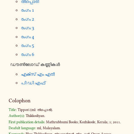
തീ​പ്പൊ​രി
രംഗം 1
രംഗം 2
രംഗം 3
രംഗം 4
രംഗം 5
രംഗം 6
ഡൗൺ​ലോ​ഡ് കണ്ണി​കൾ
എൿസ് എം എൽ
പി ഡി എഫ്
Colophon
Title:
Tīppori (ml: തീ​പ്പൊ​രി).
Author(s):
Thikkodiyan.
First publication details:
Mathrubhumi Books; Kozhikode, Kerala; 1; 2011.
Deafult language:
ml, Malayalam.
Keywords:
Play, Thikkodiyan, തി​ക്കോ​ടി​യൻ, തീ​പ്പൊ​രി, Open Access