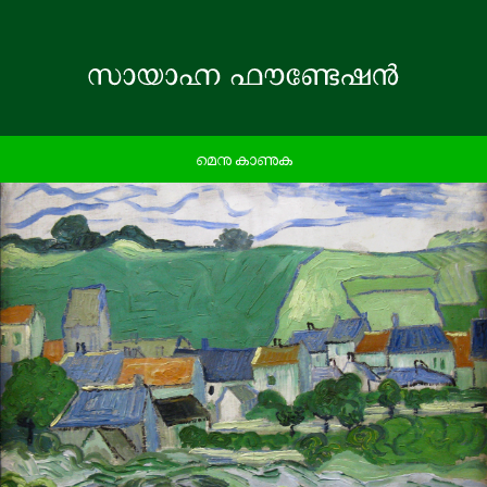
മെനു കാണുക