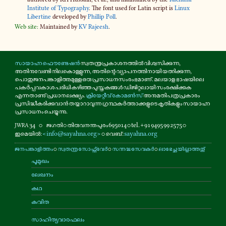
Institute of Typography
. The font used for Latin script is
Linux
Libertine
developed by
Phillip Poll
.
Web site:
Maintained by
KV Rajeesh
.
സായാഹ്ന ഫൌണ്ടേഷൻ
സ്വതന്ത്രപ്രകാശനത്തിൽ വിശ്വസിക്കുന്ന,
അതിനുവേണ്ടി നിലകൊള്ളുന്ന, അതിന്റെ വ്യാപനത്തിനായി യത്നിക്കുന്ന,
പൊതുജനപങ്കാളിത്തമുള്ള ഒരു പ്രസാധനസംരംഭമാണ്. മലയാള ഭാഷയിലെ
പകർപ്പവകാശ പരിധി കഴിഞ്ഞ പുസ്തകങ്ങൾ ഡിജിറ്റലായി സംരക്ഷിക്കുക
എന്നതാണു് പ്രധാന ലക്ഷ്യം.
ക്രിയേറ്റീവ് കോമൺസ്
അനുമതിപത്രപ്രകാരം
പ്രസിദ്ധീകരിക്കുവാൻ തയ്യാറാവുന്ന ഗ്രന്ഥകർത്താക്കളുടെ കൃതികളും സായാഹ്ന
പ്രസാധനം ചെയ്യുന്നു.
34
⚬
ജഗതി ⚬ തിരുവനന്തപുരം 695014 ⚬ tel. +91 9495 99 2575 ⚬
JWRA
ഇമെയിൽ:
<info@sayahna.org>
⚬ വെബ്:
sayahna.org
ജനപങ്കാളിത്തം
⚬
സ്വതന്ത്ര സോഫ്റ്റ്‌വേർ
⚬
സന്നദ്ധസേവകർ
⚬
ലാഭേച്ഛയില്ലാത്തതു്
പൂമുഖം
ലേഖനം
കഥ
കവിത
സാഹിത്യവാരഫലം