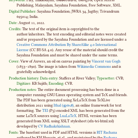
Publishing, Malayalam, Sayahna Foundation, Free Software, XML.
Digital Publisher:
Sayahna Foundation; JWRA 34, Jagthy; Trivandrum
695014; India.
Date:
August 11, 2022.
Credits:
The text of the original item is copyrighted to the
author/inheritors. The text encoding and editorial notes were created
and​/or prepared by the Sayahna Foundation and are licensed under a
Creative Commons Attribution By ShareAlike 4​.0 International
License
(CC BY-SA 4​.0). Any reuse of the material should credit the
Sayahna Foundation and must be shared under the same terms.
Cover:
View of Auvers, an oil on canvas painting by
Vincent van Gogh
(1853–1890). The image is taken from
Wikimedia Commons
and is
gratefully acknowledged.
Production history:
Data entry:
Staffers at River Valley;
Typesetter:
CVR;
Digitizer:
KB Sujith;
Encoding:
CVR.
Production notes:
The entire document processing has been done in a
computer running GNU/Linux operating system and TeX and friends.
The PDF has been generated using XeLaTeX from TeXLive
distribution 2021 using
Ithal (ഇതൾ)
, an online framework for text
formatting. The
TEI
(P5) encoded XML has been generated from the
same LaTeX sources using
LuaLaTeX
. HTML version has been
generated from XML using XSLT stylesheet (sfn-​tei-html.xsl)
developed by
CV Radhakrkishnan
.
Fonts:
The basefont used in PDF and HTML versions is
RIT Rachana
authored by KH Hussain, et al., and maintained by the
Rachana