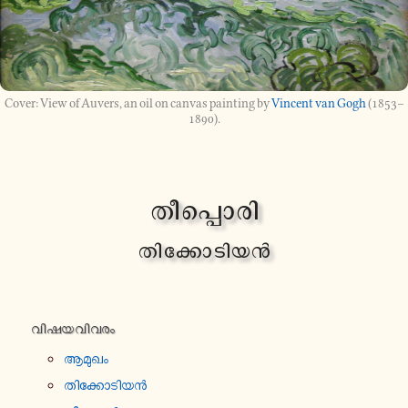
View of Auvers, an oil on canvas painting by
Vincent van Gogh
(1853–
1890).
തീ​പ്പൊ​രി
തി​ക്കോ​ടി​യന്‍
വി​ഷ​യ​വി​വ​രം
ആമുഖം
തി​ക്കോ​ടി​യന്‍